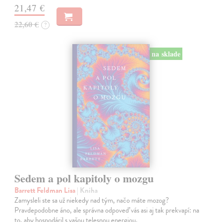
21,47 €
22,60 €
?
na sklade
Sedem a pol kapitoly o mozgu
Barrett Feldman Lisa
| Kniha
Zamysleli ste sa už niekedy nad tým, načo máte mozog?
Pravdepodobne áno, ale správna odpoveď vás asi aj tak prekvapí: na
to, aby hospodáril s vašou telesnou energiou.