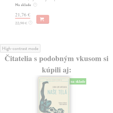
Na sklade
Na
?
21,76 €
24
22,90 €
24
?
High-contrast mode
Čitatelia s podobným vkusom si
kúpili aj:
na sklade