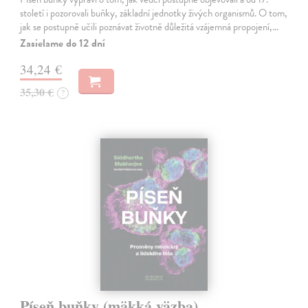
století i pozorovali buňky, základní jednotky živých organismů. O tom,
jak se postupně učili poznávat životně důležitá vzájemná propojení,…
Zasielame do 12 dní
34,24 €
35,30 €
?
Píseň buňky (mäkká väzba)