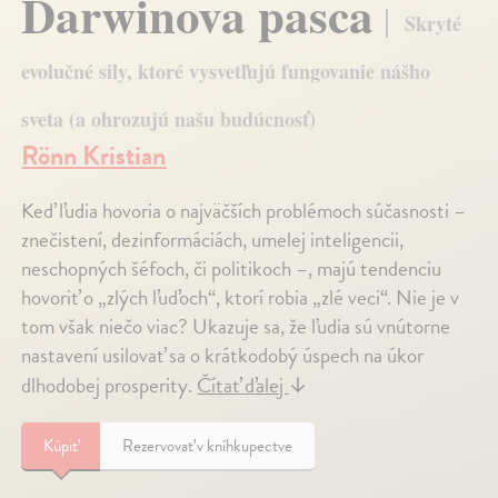
Darwinova pasca
Skryté
evolučné sily, ktoré vysvetľujú fungovanie nášho
sveta (a ohrozujú našu budúcnosť)
Rönn Kristian
Keď ľudia hovoria o najväčších problémoch súčasnosti –
znečistení, dezinformáciách, umelej inteligencii,
neschopných šéfoch, či politikoch –, majú tendenciu
hovoriť o „zlých ľuďoch“, ktorí robia „zlé veci“. Nie je v
tom však niečo viac? Ukazuje sa, že ľudia sú vnútorne
nastavení usilovať sa o krátkodobý úspech na úkor
dlhodobej prosperity.
Čítať ďalej
↓
Kúpiť
Rezervovať v kníhkupectve