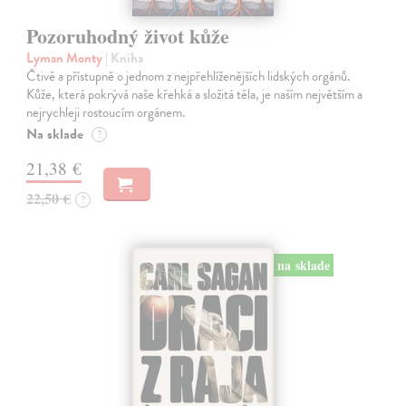
Pozoruhodný život kůže
Lyman Monty
| Kniha
Čtivě a přístupně o jednom z nejpřehlíženějších lidských orgánů.
Kůže, která pokrývá naše křehká a složitá těla, je naším největším a
nejrychleji rostoucím orgánem.
Na sklade
?
21,38 €
22,50 €
?
na sklade