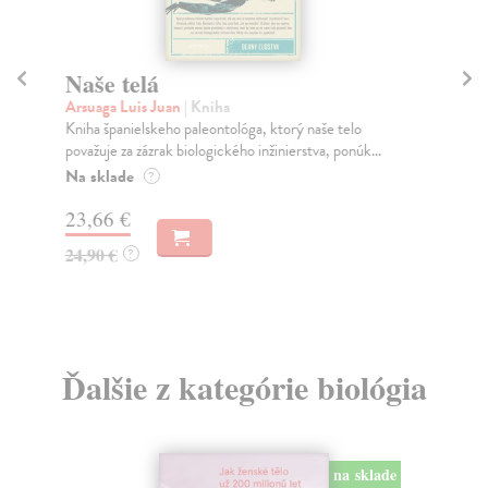
Naše telá
S
Arsuaga Luis Juan
| Kniha
Bar
Kniha španielskeho paleontológa, ktorý naše telo
Zam
považuje za zázrak biologického inžinierstva, ponúk...
moz
asi..
Na sklade
?
Na
23,66 €
13
24,90 €
?
14
Ďalšie z kategórie biológia
na sklade