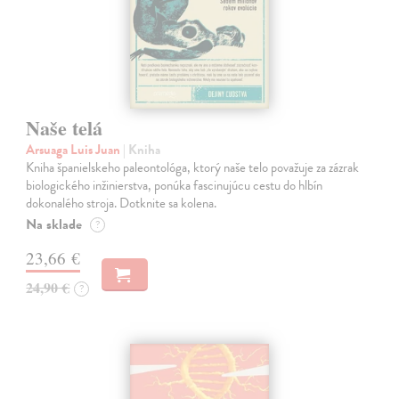
Naše telá
Arsuaga Luis Juan
| Kniha
Kniha španielskeho paleontológa, ktorý naše telo považuje za zázrak
biologického inžinierstva, ponúka fascinujúcu cestu do hlbín
dokonalého stroja. Dotknite sa kolena.
Na sklade
?
23,66 €
24,90 €
?