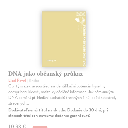
DNA jako občanský průkaz
Lízal Pavel
| Kniha
Čtvrtý svazek se soustředí na identifikační potenciál kyseliny
deoxyribonukleové, nositelky dědičné informace. Jak nám analýza
DNA pomáhá při hledání pachatelů trestných činů, obětí katastrof,
ztracených…
Dodávateľ nemá titul na sklade. Dodanie do 30 dní, pri
starších tituloch nevieme dodanie garantovať.
10,38 €