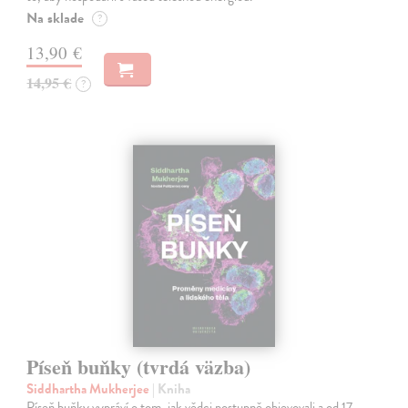
Na sklade
?
13,90 €
14,95 €
?
Píseň buňky (tvrdá väzba)
Siddhartha Mukherjee
| Kniha
Píseň buňky vypráví o tom, jak vědci postupně objevovali a od 17.