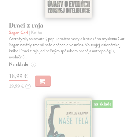
Draci z raja
Sagan Carl
| Kniha
Astrofyzik, spisovateľ, popularizátor vedy a kritického myslenia Carl
Sagan navždy zmenil naše chápanie vesmíru. Vo svojej vizionárskej
knihe Draci z raja jedinečným spôsobom prepája antropológiu,
evolučnú…
Na sklade
?
18,99 €
19,99 €
?
na sklade