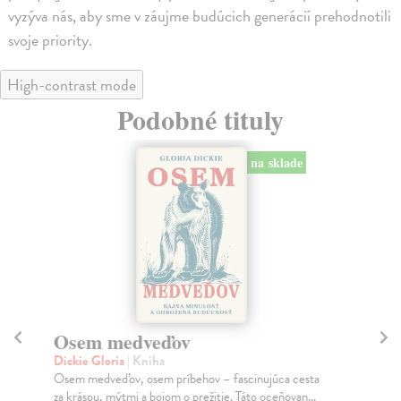
vyzýva nás, aby sme v záujme budúcich generácií prehodnotili
svoje priority.
High-contrast mode
Podobné tituly
na sklade
Osem medveďov
S
Dickie Gloria
| Kniha
kol
Osem medveďov, osem príbehov – fascinujúca cesta
Pri
za krásou, mýtmi a bojom o prežitie. Táto oceňovan...
dok