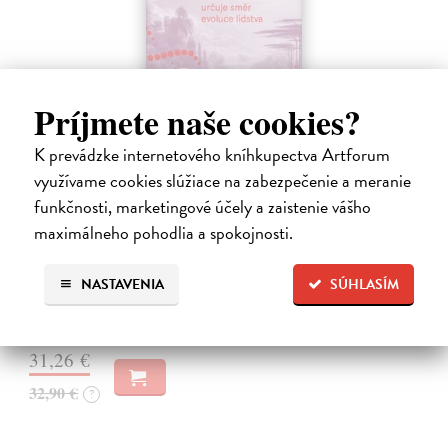
Príjmete naše cookies?
K prevádzke internetového kníhkupectva Artforum
využívame cookies slúžiace na zabezpečenie a meranie
funkčnosti, marketingové účely a zaistenie vášho
Eva
maximálneho pohodlia a spokojnosti.
Bohannon Cat
| Kniha
Kniha, která splácí staletý dluh ženám i evoluční biologii. Kniha Eva
sleduje strhující příběh vývoje ženského těla od prvních savců po
NASTAVENIA
SÚHLASÍM
současnost.
Na sklade
?
31,26 €
32,90 €
?