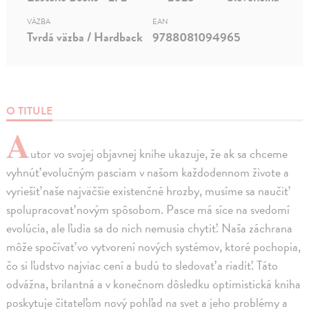
VÄZBA
EAN
Tvrdá väzba / Hardback
9788081094965
O TITULE
A
utor vo svojej objavnej knihe ukazuje, že ak sa chceme
vyhnúť evolučným pasciam v našom každodennom živote a
vyriešiť naše najväčšie existenčné hrozby, musíme sa naučiť
spolupracovať novým spôsobom. Pasce má síce na svedomí
evolúcia, ale ľudia sa do nich nemusia chytiť. Naša záchrana
môže spočívať vo vytvorení nových systémov, ktoré pochopia,
čo si ľudstvo najviac cení a budú to sledovať a riadiť. Táto
odvážna, brilantná a v konečnom dôsledku optimistická kniha
poskytuje čitateľom nový pohľad na svet a jeho problémy a