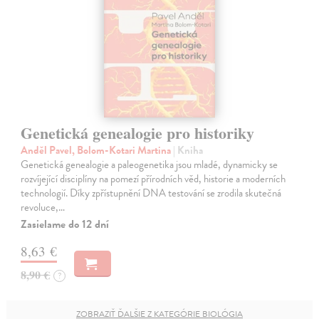
Genetická genealogie pro historiky
Anděl Pavel, Bolom-Kotari Martina
| Kniha
Genetická genealogie a paleogenetika jsou mladé, dynamicky se
rozvíjející disciplíny na pomezí přírodních věd, historie a moderních
technologií. Díky zpřístupnění DNA testování se zrodila skutečná
revoluce,…
Zasielame do 12 dní
8,63 €
8,90 €
?
ZOBRAZIŤ ĎALŠIE Z KATEGÓRIE BIOLÓGIA