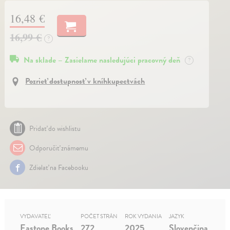
16,48 €
16,99 €
?
Na sklade – Zasielame nasledujúci pracovný deň
?
Pozrieť dostupnosť v kníhkupectvách
Pridať do wishlistu
Odporučiť známemu
Zdielať na Facebooku
VYDAVATEĽ
POČET STRÁN
ROK VYDANIA
JAZYK
Eastone Books
272
2025
Slovenčina