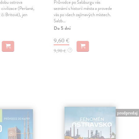
dobu ostrova
Průvodce po Salzburgu vás
Pozn
é civilizace (Peršané,
seznámí s historií města a provede
hla
či Britové), jen
vás po všech zajímavých místech.
do p
Salzb...
st...
Do 5 dní
Do 
9,60 €
10
9,90 €
10,
?
predpredaj