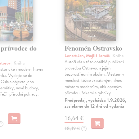
 průvodce do
Fenomén Ostravsko
Lenart Jan, Majliš Tomáš
| Kniha
Autoři vás v této obsáhlé publikaci
autorov
| Kniha
provedou Ostravou a jejím
istorické i moderní hlavní
bezprostředním okolím. Městem v
ska. Vydejte se do
minulosti těžce zkoušeným, dnes
o Osla a objevte jeho
městem moderním, obklopeným
 památky, nové budovy,
přírodou, řekami a rybníky.
eží i přírodní poklady.
Predpredaj, vychádza 1.9.2026,
zasielame do 12 dní od vydania
€
16,64 €
?
18,49 €
?