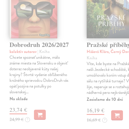
Dobrodruh 2026/2027
Pražské příběh
kolektív autorov
| Kniha
Hášová Klára, Černý Dav
Chcete spoznať unikátne, málo
Kniha
známe miesta na Slovensku a objaviť
Víte, kde byste na Pražs
doteraz neobjavené kúty našej
našli Jezdecké schodiště, 
krajiny? Štvrté vydanie obľúbeného
umožňovalo koním vstup d
knižného sprievodcu DobroDruh vás
sálu na rytířské turnaje? V
opäť pozýva na potulky po
žije, naparuje se a roztahuj
slovenskej…
nádherná pera nejkrásnějš
Na sklade
Zasielame do 10 dní
23,74 €
16,19 €
24,99 €
16,69 €
?
?