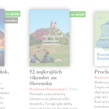
na sklade
na sklade
novinka
ňsk,
52 najkrajších
Proch
víkendov na
Frecerov
Slovensku
Moderní p
ha
Znojmo milu
čná
Hricišinová Simona (zost.)
| Kniha
objevují p
ltského
Nemusíte cestovať stovky
jinak než 
ého
kilometrov ani plánovať veľkú
Krok za k
ií,
dovolenku. Tie najkrajšie zážitky
konkrétníc
ty a
často čakajú len pár desiatok minút