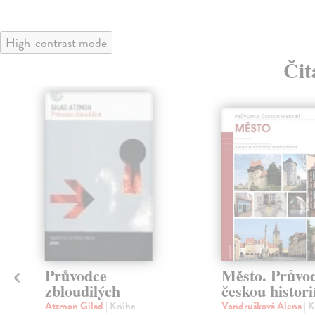
High-contrast mode
Čit
Průvodce
Město. Průvo
zbloudilých
českou histori
Atzmon Gilad
| Kniha
Vondrušková Alena
| 