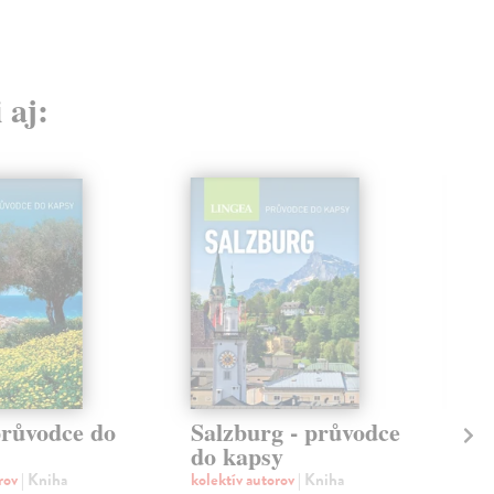
 aj:
průvodce do
Salzburg - průvodce
Os
do kapsy
ka
orov
| Kniha
kolektív autorov
| Kniha
kol