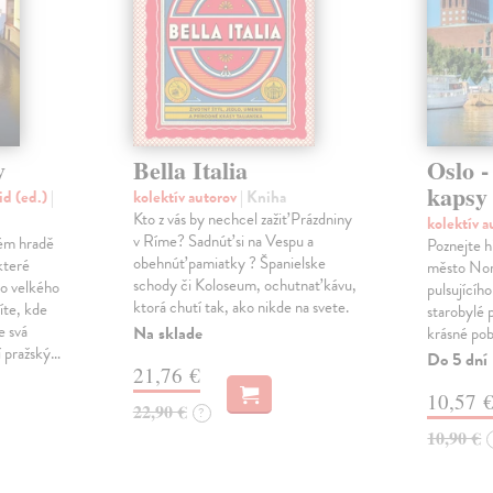
y
Bella Italia
Oslo -
kapsy
id (ed.)
|
kolektív autorov
| Kniha
Kto z vás by nechcel zažiť Prázdniny
kolektív 
v Ríme? Sadnúť si na Vespu a
kém hradě
Poznejte h
obehnúť pamiatky ? Španielske
které
město Nor
schody či Koloseum, ochutnať kávu,
o velkého
pulsujícíh
ktorá chutí tak, ako nikde na svete.
íte, kde
starobylé
e svá
Na sklade
krásné pobř
í pražský…
Do 5 dní
21,76 €
10,57 
22,90 €
?
10,90 €