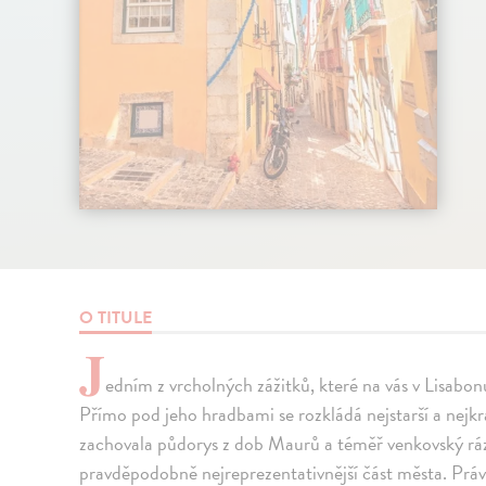
O TITULE
J
edním z vrcholných zážitků, které na vás v Lisabonu 
Přímo pod jeho hradbami se rozkládá nejstarší a nejkrá
zachovala půdorys z dob Maurů a téměř venkovský ráz
pravděpodobně nejreprezentativnější část města. Právě