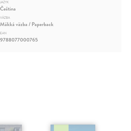
JAZYK
Čeština
VÄZBA
Mäkká väzba / Paperback
EAN
9788077000765