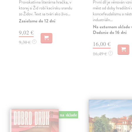
Provokatívna literárna hračka, v
První díl je věnován vzni
ktorej si Žid robí kacírsku srandu
měst od doby hradištní 
zo Židov. Text sa tvári ako živo...
koncefeudalismu a nás
industriáln...
Zasielame do 12 dní
Na externom sklade 
9,02 €
Dodanie do 16 dní
9,30 €
?
16,00 €
16,49 €
?
na sklade