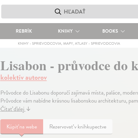
REBRÍK
KNIHY
BOOKS
KNIHY
-
SPRIEVODCOVIA, MAPY, ATLASY
-
SPRIEVODCOVIA
Lisabon - průvodce do 
kolektív autorov
Průvodce do Lisabonu doporučí zajímavá místa, paláce, moderní
Průvodce vám nabídne krásnou lisabonskou architekturu, pamá
Čítať ďalej
↓
Kúpiť
na webe
Rezervovať v kníhkupectve