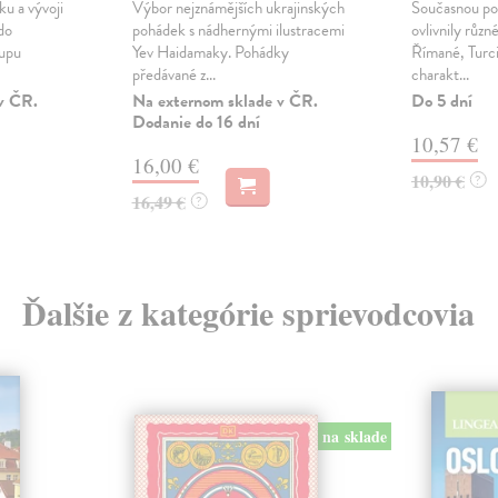
ku a vývoji
Výbor nejznámějších ukrajinských
Současnou po
do
pohádek s nádhernými ilustracemi
ovlivnily různ
tupu
Yev Haidamaky. Pohádky
Římané, Turci 
předávané z...
charakt...
v ČR.
Na externom sklade v ČR.
Do 5 dní
Dodanie do 16 dní
10,57 €
16,00 €
10,90 €
?
16,49 €
?
Ďalšie z kategórie sprievodcovia
na sklade