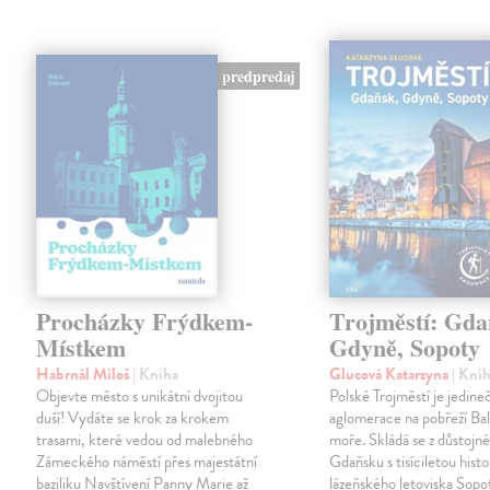
predpredaj
Procházky Frýdkem-
Trojměstí: Gda
Místkem
Gdyně, Sopoty
Habrnál Miloš
| Kniha
Glucová Katarzyna
| Kni
Objevte město s unikátní dvojitou
Polské Trojměstí je jedine
duší! Vydáte se krok za krokem
aglomerace na pobřeží Ba
trasami, které vedou od malebného
moře. Skládá se z důstojn
Zámeckého náměstí přes majestátní
Gdaňsku s tisíciletou histor
baziliku Navštívení Panny Marie až
lázeňského letoviska Sopo