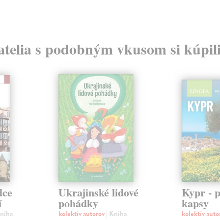
atelia s podobným vkusom si kúpili
dce
Ukrajinské lidové
Kypr - 
í
pohádky
kapsy
Kniha
kolektív autorov
| Kniha
kolektív aut