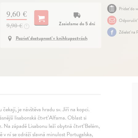
Pridať do w
9,60 €
Odporučiť
Zasielame do 5 dní
9,90 €
?
Zdielať na 
Pozrieť dostupnosť v kníhkupectvách
čekají, je návštěva hradu sv. Jiří na kopci.
snější lisabonská čtvrť Alfama. Oblast si
. Na západě Lisabonu leží obytná čtvrť Belém,
 v ní se odráží slavná minulost Portugalska,