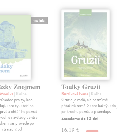
novinka
ázky Znojmem
Toulky Gruzií
á Monika
| Kniha
Bursíková Ivana
| Kniha
růvodce pro ty, kdo
Gruzie je malá, ale nesmírně
jí, i pro ty, kteří ho
přitažlivá země. Skoro každý, kdo ji
oprvé a chtějí ho poznat
jen trochu pozná, si ji zamiluje.
z rychlé návštěvy centra.
Zasielame do 10 dní
rokem vás provede po
h trasách: od
16,19 €