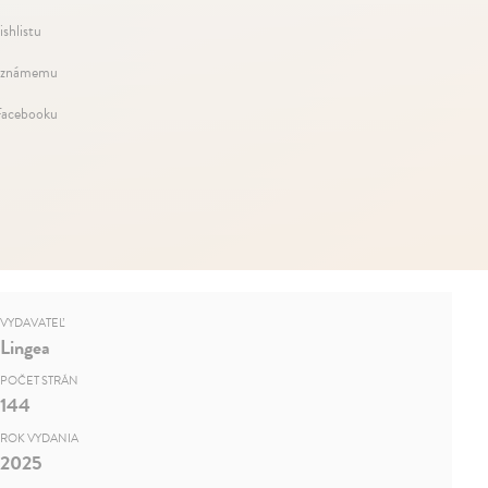
ishlistu
 známemu
Facebooku
VYDAVATEĽ
Lingea
POČET STRÁN
144
ROK VYDANIA
2025