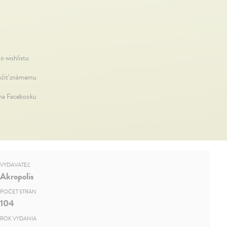
o wishlistu
čiť známemu
 na Facebooku
VYDAVATEĽ
Akropolis
POČET STRÁN
104
ROK VYDANIA