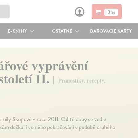
0 ks
E-KNIHY
OSTATNÉ
DAROVACIE KARTY
ářové vyprávění
toletí II.
Pranostiky, recepty,
Kamily Skopové v roce 2011. Od té doby se vedle
kům dočkal i volného pokračování v podobě druhého