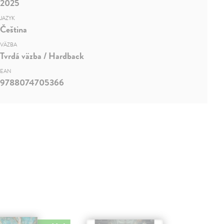
2025
JAZYK
Čeština
VÄZBA
Tvrdá väzba / Hardback
EAN
9788074705366