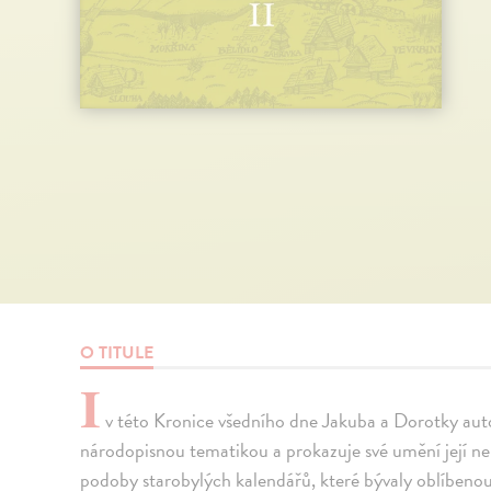
O TITULE
I
v této Kronice všedního dne Jakuba a Dorotky auto
národopisnou tematikou a prokazuje své umění její nen
podoby starobylých kalendářů, které bývaly oblíben