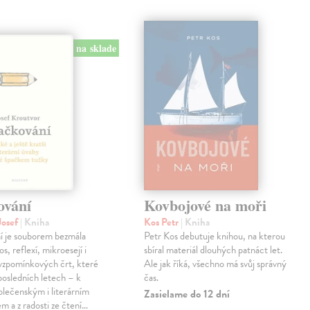
na sklade
ování
Kovbojové na moři
Josef
| Kniha
Kos Petr
| Kniha
í je souborem bezmála
Petr Kos debutuje knihou, na kterou
os, reflexí, mikroesejí i
sbíral materiál dlouhých patnáct let.
vzpomínkových črt, které
Ale jak říká, všechno má svůj správný
 posledních letech – k
čas.
lečenským i literárním
Zasielame do 12 dní
em a z radosti ze čtení…