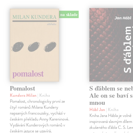
na sklade
Pomalost
S ďáblem se ne
Ale on se baví s
Kundera Milan
| Kniha
mnou
Pomalost, chronologicky první ze
čtyř románů Milana Kundery
Hábl Jan
| Kniha
napsaných francouzsky, vychází v
Kniha Jana Hábla je volně
českém překladu Anny Kareninové.
inspirovaná slavným díle
Vydávání Kunderových románů v
zkušeného ďábla C. S. Lew
českém jazyce se uzavírá.