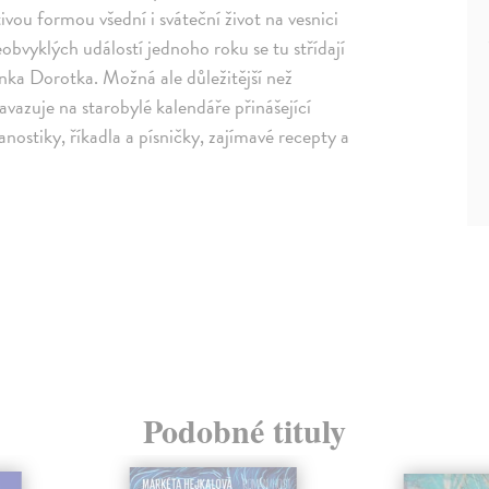
ivou formou všední i sváteční život na vesnici
eobvyklých událostí jednoho roku se tu střídají
a Dorotka. Možná ale důležitější než
avazuje na starobylé kalendáře přinášející
ostiky, říkadla a písničky, zajímavé recepty a
Podobné tituly