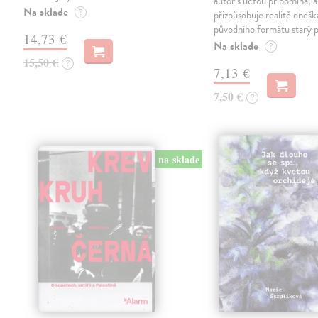
autor s úctou připomíná, a
Na sklade
?
přizpůsobuje realitě dneš
původního formátu starý 
14,73 €
Na sklade
?
15,50 €
?
7,13 €
7,50 €
?
na sklade