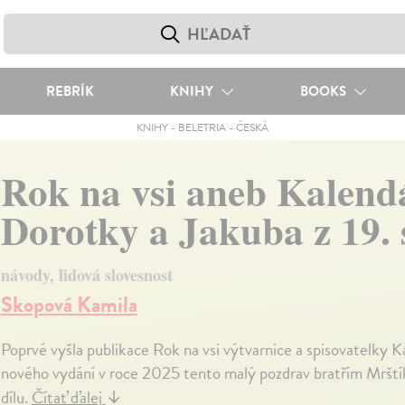
REBRÍK
KNIHY
BOOKS
KNIHY
-
BELETRIA
-
ČESKÁ
Rok na vsi aneb Kalend
Dorotky a Jakuba z 19. s
návody, lidová slovesnost
Skopová Kamila
Poprvé vyšla publikace Rok na vsi výtvarnice a spisovatelky 
nového vydání v roce 2025 tento malý pozdrav bratřím Mrští
dílu.
Čítať ďalej
↓