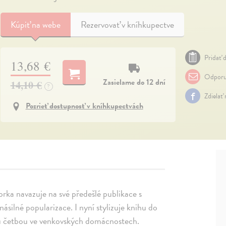
Kúpiť
na webe
Rezervovať v kníhkupectve
Pridať d
13,68 €
Odporu
Zasielame do 12 dní
14,10 €
?
Zdielať
Pozrieť dostupnosť v kníhkupectvách
rka navazuje na své předešlé publikace s
ásilné popularizace. I nyní stylizuje knihu do
ou četbou ve venkovských domácnostech.