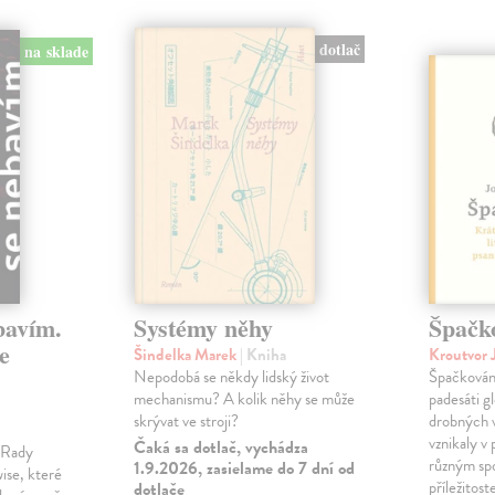
dotlač
na sklade
bavím.
Systémy něhy
Špačk
e
Šindelka Marek
| Kniha
Kroutvor 
Nepodobá se někdy lidský život
Špačkován
mechanismu? A kolik něhy se může
padesáti gl
skrývat ve stroji?
drobných 
vznikaly v
Čaká sa dotlač, vychádza
m Rady
různým spo
1.9.2026, zasielame do 7 dní od
ise, které
příležitost
dotlače