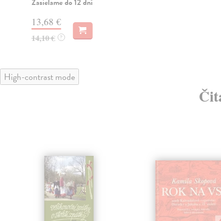
Zasielame do 12 dní
13,68 €
14,10 €
?
High-contrast mode
Čit