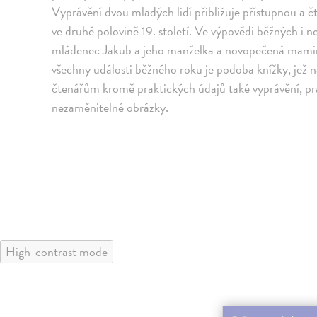
Vyprávění dvou mladých lidí přibližuje přístupnou a čt
ve druhé polovině 19. století. Ve výpovědi běžných i n
mládenec Jakub a jeho manželka a novopečená mamink
všechny události běžného roku je podoba knížky, jež n
čtenářům kromě praktických údajů také vyprávění, pran
nezaměnitelné obrázky.
High-contrast mode