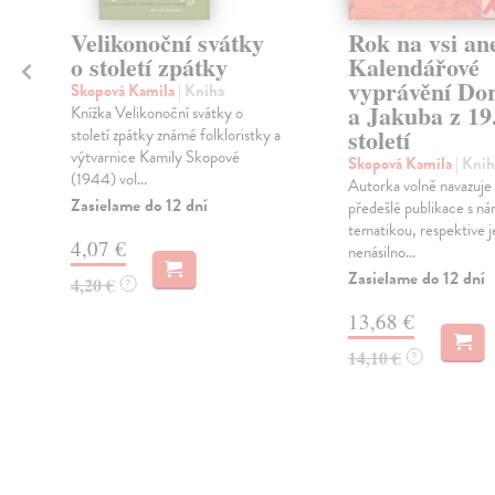
Velikonoční svátky
Rok na vsi an
o století zpátky
Kalendářové
vyprávění Do
Skopová Kamila
| Kniha
a Jakuba z 19
Knížka Velikonoční svátky o
století
století zpátky známé folkloristky a
výtvarnice Kamily Skopové
Skopová Kamila
| Knih
(1944) vol...
Autorka volně navazuje 
Zasielame do 12 dní
předešlé publikace s ná
tematikou, respektive je
4,07 €
nenásilno...
Zasielame do 12 dní
4,20 €
?
13,68 €
14,10 €
?