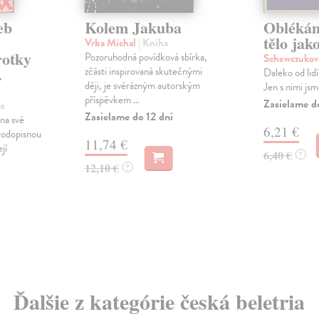
eb
Kolem Jakuba
Oblékám
tělo ja
Vrba Michal
| Kniha
rotky
Pozoruhodná povídková sbírka,
Schewczukov
.
zčásti inspirovaná skutečnými
Daleko od lidí
ději, je svérázným autorským
Jen s nimi jsm
příspěvkem ...
Zasielame d
a
Zasielame do 12 dní
na své
6,21 €
rodopisnou
11,74 €
jí
6,40 €
?
12,10 €
?
Ďalšie z kategórie česká beletria