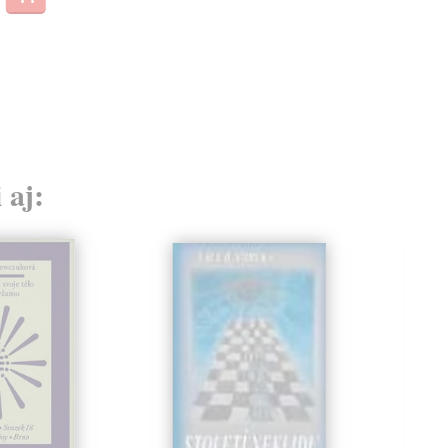
14,
 aj: