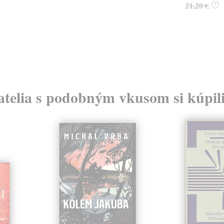
21,20 €
?
atelia s podobným vkusom si kúpili