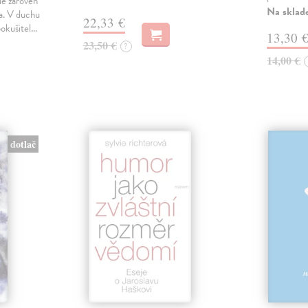
le zároveň
Na sklad
ka. V duchu
22,33 €
pokušitel…
13,30 
23,50 €
?
14,00 €
dotlač