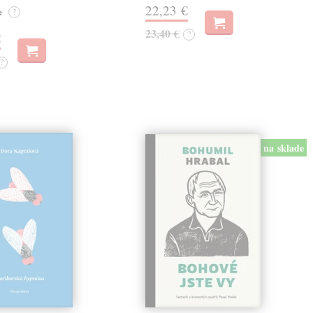
22,23 €
e
?
23,40 €
?
€
?
na sklade