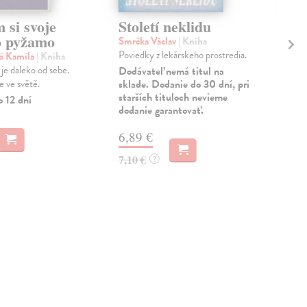
 si svoje
Století neklidu
St
ko pyžamo
Smrčka Václav
| Kniha
Lei
Poviedky z lekárskeho prostredia.
Matk
á Kamila
| Kniha
Zná
 je daleko od sebe.
Dodávateľ nemá titul na
lids
e ve světě.
sklade. Dodanie do 30 dní, pri
starších tituloch nevieme
Zas
o 12 dní
dodanie garantovať.
13
6,89 €
13,
7,10 €
?