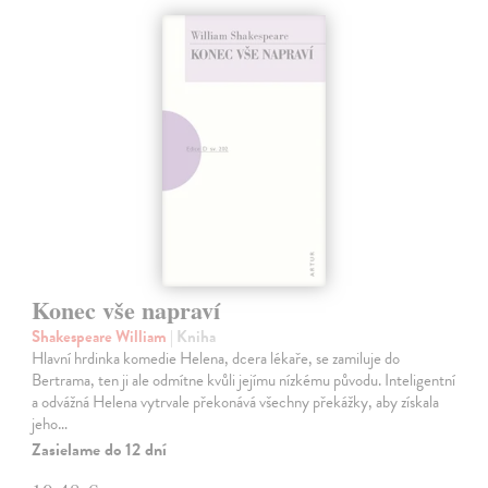
Konec vše napraví
Shakespeare William
| Kniha
Hlavní hrdinka komedie Helena, dcera lékaře, se zamiluje do
Bertrama, ten ji ale odmítne kvůli jejímu nízkému původu. Inteligentní
a odvážná Helena vytrvale překonává všechny překážky, aby získala
jeho…
Zasielame do 12 dní