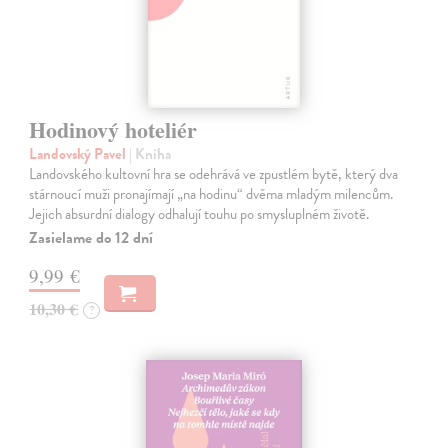
Hodinový hoteliér
Landovský Pavel
| Kniha
Landovského kultovní hra se odehrává ve zpustlém bytě, který dva
stárnoucí muži pronajímají „na hodinu“ dvěma mladým milencům.
Jejich absurdní dialogy odhalují touhu po smysluplném životě.
Zasielame do 12 dní
9,99 €
10,30 €
?