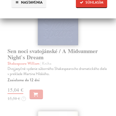
NASTAVENIA
SÚHLASÍM
Sen noci svatojánské / A Midsummer
Night`s Dream
Shakespeare William
| Kniha
Dvojjazyčné vydanie súborného Shakespearovho dramatického diela
v preklade Martina Hilského.
Zasielame do 12 dní
15,04 €
15,50 €
?