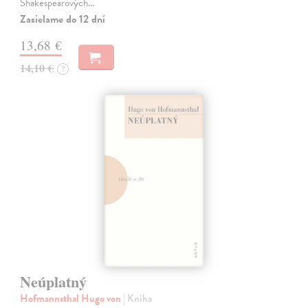
Shakespearových…
Zasielame do 12 dní
13,68 €
14,10 €
?
Neúplatný
Hofmannsthal Hugo von
| Kniha