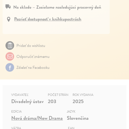
Na sklade – Zasielame nasledujúci pracovný deň
Pozrieť dostupnosť v kníhkupectvách
Pridať do wishlistu
Odporučiť známemu
Zdielať na Facebooku
VYDAVATEĽ
POČET STRÁN
ROK VYDANIA
Divadelný ústav
203
2025
EDÍCIA
JAZYK
Nová dráma/New Drama
Slovenčina
VÄZBA
EAN