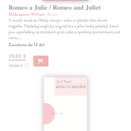
Romeo a Julie / Romeo and Juliet
Shakespeare William
| Kniha
V úvodní studii se Hilský věnuje v zniku a výkladu této slavné
tragédie. Následují anglický originál hry a jeho český překlad, které
jsou uspořádány na stránkách proti sobě a opatřeny poznámkami pod
čarou.…
Zasielame do 12 dní
19,01 €
19,60 €
?