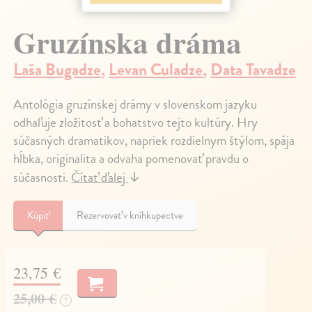
Gruzínska dráma
Laša Bugadze
,
Levan Culadze
,
Data Tavadze
Antológia gruzínskej drámy v slovenskom jazyku
odhaľuje zložitosť a bohatstvo tejto kultúry. Hry
súčasných dramatikov, napriek rozdielnym štýlom, spája
hĺbka, originalita a odvaha pomenovať pravdu o
súčasnosti.
Čítať ďalej
↓
Kúpiť
Rezervovať v kníhkupectve
23,75 €
25,00 €
?