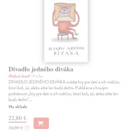
Divadlo jedného diváka
Mokoš Jozef
| Kniha
DIVADLO JEDNÉHO DIVÁKA uvádza hry pre deti a ich rodičov,
ktorí boli, sú, alebo ešte len budú deťmi. Publikácia s hravým
podnázvom „hry pre deti a ich rodičov, ktorí boli, sú, alebo ešte len
budú deťmi“…
Na sklade
22,80 €
24,00 €
?