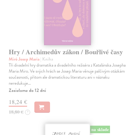
Hry / Archimedův zákon / Bouřlivé časy
Miró Josep Maria
| Kniha
Tři divadelní hry dramatika a divadelního režiséra z Katalánska Josepha
Maria Miro. Ve svých hrách se Josep Maria věnuje palčivým otázkám
současnosti, přitom ale dramatickou literaturu ani v náznaku
neredukuje…
Zasielame do 12 dní
18,24 €
18,80 €
?
na sklade