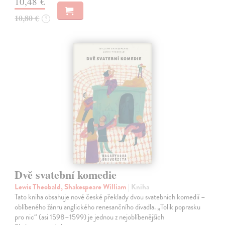
10,48 €
10,80 €
?
Dvě svatební komedie
Lewis Theobald, Shakespeare William
| Kniha
Tato kniha obsahuje nové české překlady dvou svatebních komedií –
oblíbeného žánru anglického renesančního divadla. „Tolik poprasku
pro nic“ (asi 1598–1599) je jednou z nejoblíbenějších