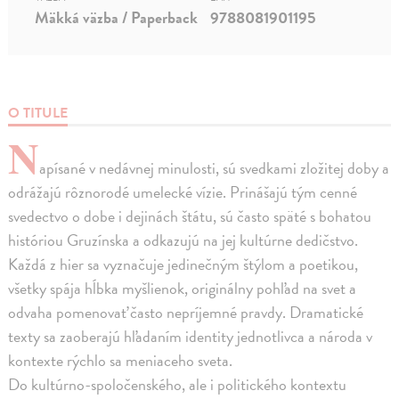
Mäkká väzba / Paperback
9788081901195
O TITULE
N
apísané v nedávnej minulosti, sú svedkami zložitej doby a
odrážajú rôznorodé umelecké vízie. Prinášajú tým cenné
svedectvo o dobe i dejinách štátu, sú často späté s bohatou
históriou Gruzínska a odkazujú na jej kultúrne dedičstvo.
Každá z hier sa vyznačuje jedinečným štýlom a poetikou,
všetky spája hĺbka myšlienok, originálny pohľad na svet a
odvaha pomenovať často nepríjemné pravdy. Dramatické
texty sa zaoberajú hľadaním identity jednotlivca a národa v
kontexte rýchlo sa meniaceho sveta.
Do kultúrno-spoločenského, ale i politického kontextu