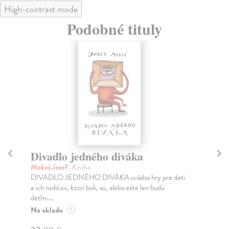
High-contrast mode
Podobné tituly
Divadlo jedného diváka
9 
Mokoš Jozef
| Kniha
Kl
DIVADLO JEDNÉHO DIVÁKA uvádza hry pre deti
Pol
a ich rodičov, ktorí boli, sú, alebo ešte len budú
výb
deťmi....
Za
Na sklade
?
21