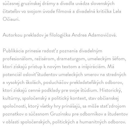
súčasnej gruzínskej drámy a divadla uvádza slovenských
čitateľov vo svojom úvode filmová a divadelná kritička Lela
Očiauri.
Autorkou prekladov je filologička Andrea Adamovičová.
Publikácia prinesie radosť z poznania divadelným
profesionálom, režisérom, dramaturgom, umeleckým šéfom,
ktorí získajú prístup k novým textom a inšpiráciám. Má
potenciál osloviť študentov umeleckých smerov na stredných
a vysokých školách, poslucháčov prekladateľských odborov,
ktorí získajú cenné podklady pre svoje štúdium. Historický,
kultúrny, spoločenský a politický kontext, stav občianskej
spoločnosti, ktorý všetky hry prinášajú, sa môže stať zdrojom
poznatkov o súčasnom Gruzínsku pre odborníkov a študentov
v oblasti spoločenských, politických a humanitných odborov.