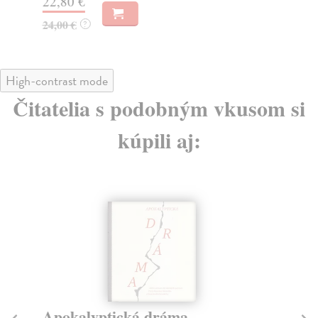
22,80 €
23
24,00 €
?
High-contrast mode
Čitatelia s podobným vkusom si
kúpili aj:
Apokalyptická dráma
G