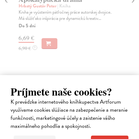
Hrbatý Gustáv Peter
| Kniha
Ra
Kniha je vyústením päťročnej práce autorskej dvojice.
Pub
Má slúžiť ako inšpirácia pre dynamickú kreativ...
súč
Do 5 dní
Za
6,69 €
16
6,90 €
17
?
Príjmete naše cookies?
Ďalšie z kategórie dramatické
K prevádzke internetového kníhkupectva Artforum
texty
využívame cookies slúžiace na zabezpečenie a meranie
funkčnosti, marketingové účely a zaistenie vášho
maximálneho pohodlia a spokojnosti.