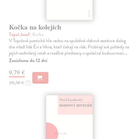
Kočka na kolejích
Topol Josef
| Kniha
V Topolově poetické hře vedou na opuštěné vlakové zastávce dialog
dva mladí lidé Évi a Véna, kteří čekají na vlak. Probírají své pohledy na
jejich sedmiletý vztah a rozdílné představy o společné budoucnosti.…
Zasielame do 12 dní
9,79 €
10,30 €
?