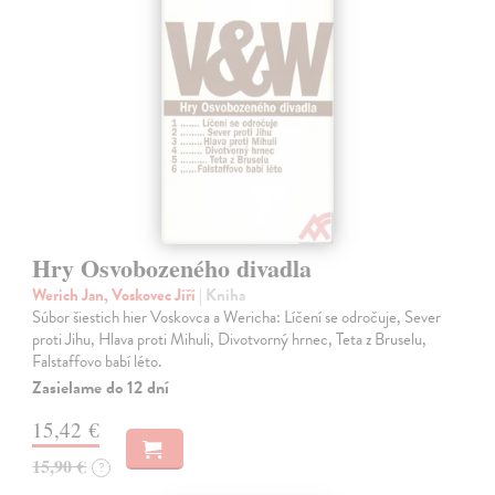
Hry Osvobozeného divadla
Werich Jan, Voskovec Jiří
| Kniha
Súbor šiestich hier Voskovca a Wericha: Líčení se odročuje, Sever
proti Jihu, Hlava proti Mihuli, Divotvorný hrnec, Teta z Bruselu,
Falstaffovo babí léto.
Zasielame do 12 dní
15,42 €
15,90 €
?