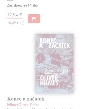
Zasielame do 14 dní
17,94 €
18,49 €
?
Konec a začátek
Hilmes Oliver
| Kniha