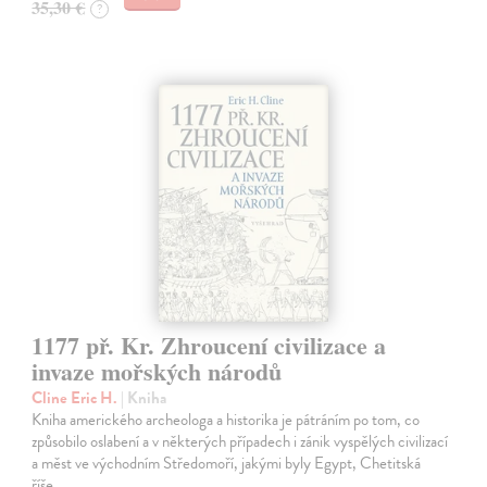
35,30 €
?
1177 př. Kr. Zhroucení civilizace a
invaze mořských národů
Cline Eric H.
| Kniha
Kniha amerického archeologa a historika je pátráním po tom, co
způsobilo oslabení a v některých případech i zánik vyspělých civilizací
a měst ve východním Středomoří, jakými byly Egypt, Chetitská
říše…