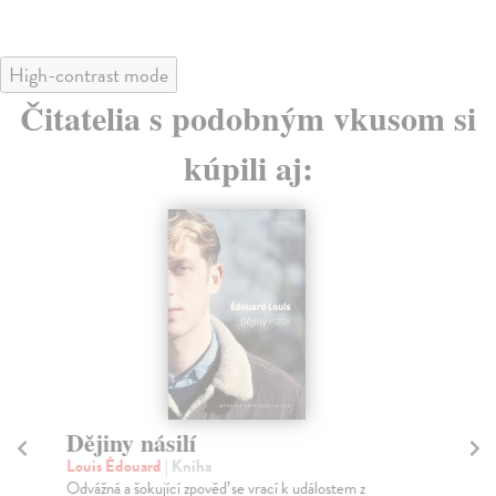
High-contrast mode
Čitatelia s podobným vkusom si
kúpili aj:
Dějiny násilí
Dě
Louis Édouard
| Kniha
Šm
Odvážná a šokující zpověď se vrací k událostem z
Sou