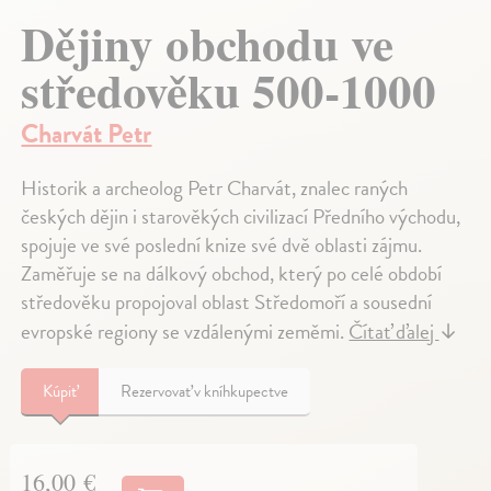
Dějiny obchodu ve
středověku 500-1000
Charvát Petr
Historik a archeolog Petr Charvát, znalec raných
českých dějin i starověkých civilizací Předního východu,
spojuje ve své poslední knize své dvě oblasti zájmu.
Zaměřuje se na dálkový obchod, který po celé období
středověku propojoval oblast Středomoří a sousední
evropské regiony se vzdálenými zeměmi.
Čítať ďalej
↓
Kúpiť
Rezervovať v kníhkupectve
16,00 €