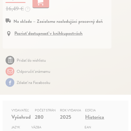
16,49 €
?
Na sklade – Zasielame nasledujúci pracovný deň
Pozrieť dostupnosť v kníhkupectvách
Pridať do wishlistu
Odporučiť známemu
Zdielať na Facebooku
VYDAVATEĽ
POČET STRÁN
ROK VYDANIA
EDÍCIA
Vyšehrad
280
2025
Historica
JAZYK
VÄZBA
EAN