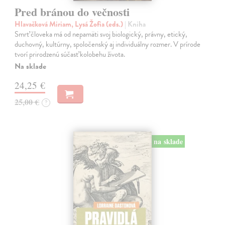
Pred bránou do večnosti
Hlavačková Miriam, Lysá Žofia (eds.)
| Kniha
Smrť človeka má od nepamäti svoj biologický, právny, etický,
duchovný, kultúrny, spoločenský aj individuálny rozmer. V prírode
tvorí prirodzenú súčasť kolobehu života.
Na sklade
24,25 €
25,00 €
?
na sklade