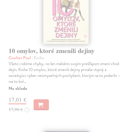
10 omylov, ktoré zmenili dejiny
Coulter Paul
| Kniha
Všetci robíme chyby, no len málokto svojím prešľapom zmení chod
dejín. Kniha 10 omylov, ktoré zmenili dejiny prináša vtipný a
osviežujúci výber neúmyselných pochybení, ktorým sa to podarilo –
raz to bol…
Na sklade
17,01 €
17,90 €
?