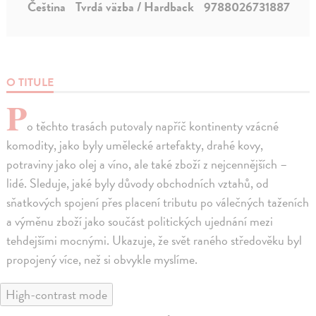
Čeština
Tvrdá väzba / Hardback
9788026731887
O TITULE
P
o těchto trasách putovaly napříč kontinenty vzácné
komodity, jako byly umělecké artefakty, drahé kovy,
potraviny jako olej a víno, ale také zboží z nejcennějších –
lidé. Sleduje, jaké byly důvody obchodních vztahů, od
sňatkových spojení přes placení tributu po válečných taženích
a výměnu zboží jako součást politických ujednání mezi
tehdejšími mocnými. Ukazuje, že svět raného středověku byl
propojený více, než si obvykle myslíme.
High-contrast mode