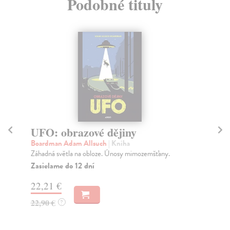
Podobné tituly
UFO: obrazové dějiny
Zr
St
Boardman Adam Allsuch
| Kniha
Záhadná světla na obloze. Únosy mimozemšťany.
Cha
V k
Zasielame do 12 dní
sou
22,21 €
Za
22,90 €
?
17
18