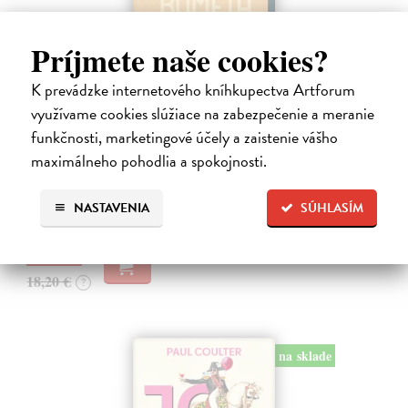
Príjmete naše cookies?
K prevádzke internetového kníhkupectva Artforum
Chlapec kometa
využívame cookies slúžiace na zabezpečenie a meranie
Cogitore Baptiste
| Kniha
funkčnosti, marketingové účely a zaistenie vášho
Neuvěřitelný příběh mladičkého „básníka z Terezína“ Hanuše
Hachenburga (1929–1944). Baptiste Cogitore jemně, s velkou
maximálneho pohodlia a spokojnosti.
empatií proniká do krátkého, pohnutého a přitom bohatého života
židovského chlapce…
NASTAVENIA
SÚHLASÍM
Zasielame do 12 dní
16,38 €
18,20 €
?
na sklade