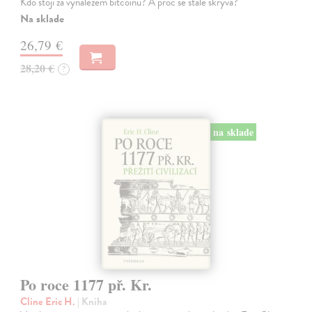
Kdo stojí za vynálezem bitcoinu? A proč se stále skrývá?
Na sklade
26,79 €
28,20 €
?
na sklade
Po roce 1177 př. Kr.
Cline Eric H.
| Kniha