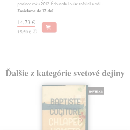
prosince roku 2012. Édouarda Louise znásilnil a mál...
oso
Zasielame do 12 dní
Na
14,73 €
9,
15,50 €
9,
?
Ďalšie z kategórie svetové dejiny
novinka