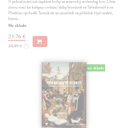
V pokračování své úspěšné knihy se americký archeolog Eric Cline
znovu vrací ke kolapsu civilizací doby bronzové ve Středomoří a na
Předním východě. Tentokrát se soustředí na přibližně čtyři staletí,
která…
Na sklade
23,76 €
24,49 €
?
na sklade