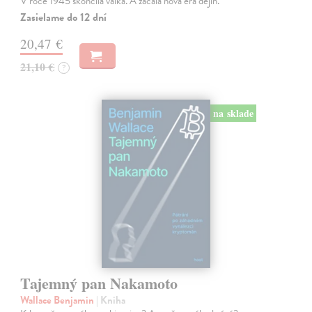
V roce 1945 skončila válka. A začala nová éra dějin.
Zasielame do 12 dní
20,47 €
21,10 €
?
na sklade
Tajemný pan Nakamoto
Wallace Benjamin
| Kniha