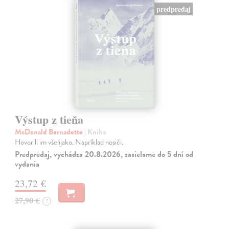
predpredaj
Výstup z tieňa
McDonald Bernadette
| Kniha
Hovorili im všelijako. Napríklad nosiči.
Predpredaj, vychádza 20.8.2026, zasielame do 5 dní od
vydania
23,72 €
27,90 €
?