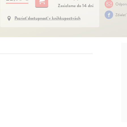
Odporu
Zasielame do 14 dní
Zdielať
Pozrieť dostupnosť v kníhkupectvách