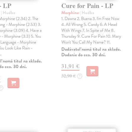
- LP
Cure for Pain - LP
e
| Hudba
Morphine
| Hudba
Morphine (2.34) 2. The
1. Dawna 2. Buena 3. I'm Free Now
ong - Morphine (2.53) 3.
4. All Wrong 5. Candy 6. A Head
orphine (3.09) 4. Have a
With Wings 7. In Spite of Me 8.
 - Morphine (3.3) 5. You
Thursday 9. Cure For Pain 10. Mary
Language - Morphine
Won't You Call My Name? 11.
You Look Like Rain -
Dodávateľ nemá titul na sklade.
…
Dodanie do cca. 30 dní.
 nemá titul na sklade.
31,91 €
o cca. 30 dní.
32,90 €
?
€
?