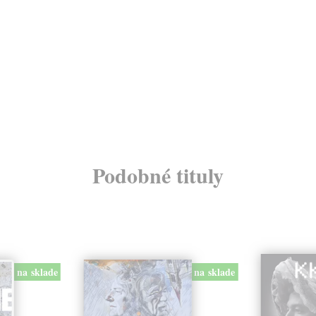
Podobné tituly
na sklade
na sklade