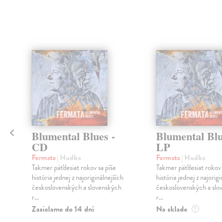
klade
Blumental Blues -
Blumental Blu
CD
LP
Fermata
| Hudba
Fermata
| Hudba
Takmer päťdesiat rokov sa píše
Takmer päťdesiat rokov 
P
história jednej z najoriginálnejších
história jednej z najorig
československých a slovenských
československých a slo
r...
r...
Zasielame do 14 dní
Na sklade
?