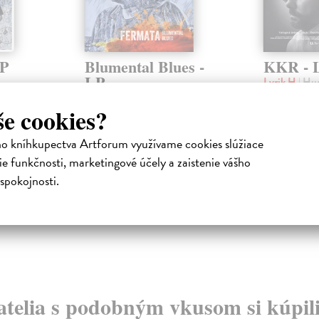
LP
Blumental Blues -
KKR - 
LP
Lyrik H
| Hu
. Returns
KKR je nový 
Fermata
| Hudba
onday 5.
ktorý tvoria r
še cookies?
Takmer päťdesiat rokov sa píše
 7.
a hudobný pr
história jednej z najoriginálnejších
Tvorcovia v ro
československých a slovenských
ho kníhkupectva Artforum využívame cookies slúžiace
r...
Na sklade
e funkčnosti, marketingové účely a zaistenie vášho
Na sklade
?
spokojnosti.
27,00 €
20,00 €
30,00 €
?
atelia s podobným vkusom si kúpili