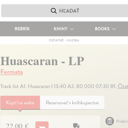
REBRÍK
KNIHY
BOOKS
OSTATNÉ
-
HUDBA
Huascaran - LP
Fermata
Track list A1. Huascaran I 13:40 A2. 80 000 07:30 B1.
Číta
Kúpiť
na webe
Rezervovať v kníhkupectve
Pridať 
22,00 €