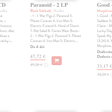
 CD
Paranoid - 2 LP
Good 
Hudba
Black Sabbath
| Hudba
Morphin
vé
- 1 - 1. War Pigs 2. Paranoid 3.
1. Good - 
et, v
Planet Caravan 4. Iron Man 5.
Saddest S
 hranice;
Electric Funeral 6. Hand of Doom
Claire - M
ockom, džez
7. Rat Salad 8. Fairies Wear Boots -
Lucky Day
blues a
2 - 1. War Pigs 2. Paranoid 3. Planet
Speak My 
ivácky i…
Caravan 4. Iron Man 5. Electric…
(3.26) 6. 
Morphine
Do 4 dní
Dodávateľ
47,72 €
Dodanie d
49,20 €
?
33,17 
34,20 €