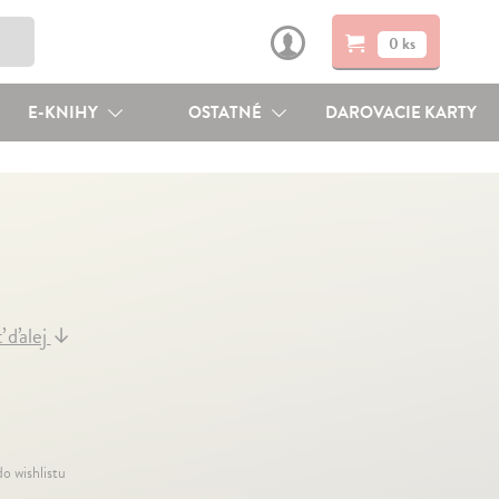
0 ks
E-KNIHY
OSTATNÉ
DAROVACIE KARTY
ť ďalej
↓
do wishlistu