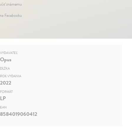
čiť známemu
 na Facebooku
VYDAVATEĽ
Opus
DĹŽKA
ROK VYDANIA
2022
FORMÁT
LP
EAN
8584019060412