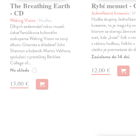
The Breathing Earth
Rybí menuet -
- CD
Jednofázové kvasenie
| 
Hudba skupiny Jednofázo
Waking Vision
| Hudba
kvasenie, to je magický sv
Dlhých sedemnásť rokov museli
ktorom sa stierajú žánrové
čakať fanúšikovia kultového
svet, kde „kvasí“ folk s r
zoskupenia Waking Vision na nový
s vážnou hudbou, folklór s 
album. Gitarista a skladateľ John
všetko je premiešané do d
Shannon a bubeník Martin Valihora,
Zasielame do 14 dní
spolužiaci z prestížnej Berklee
College of…
12,00 €
Na sklade
?
13,00 €