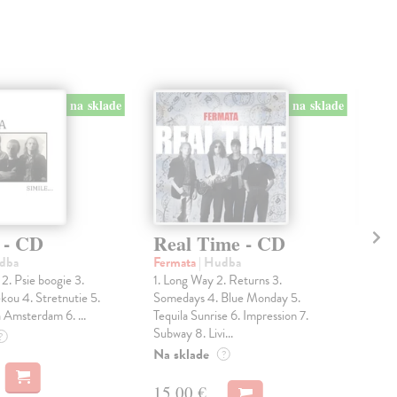
na sklade
na sklade
. - CD
Real Time - CD
Re
udba
Fermata
| Hudba
Fer
2. Psie boogie 3.
1. Long Way 2. Returns 3.
Str
ekou 4. Stretnutie 5.
Somedays 4. Blue Monday 5.
3. 
 Amsterdam 6. ...
Tequila Sunrise 6. Impression 7.
Tequ
Subway 8. Livi...
Subw
?
Na sklade
Na 
?
15,00 €
25