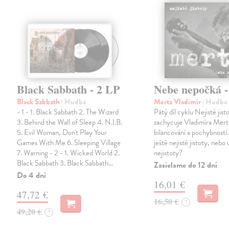
Black Sabbath - 2 LP
Nebe nepočká 
Black Sabbath
| Hudba
Merta Vladimír
| Hudba
- 1 - 1. Black Sabbath 2. The Wizard
Pátý díl cyklu Nejisté jist
3. Behind the Wall of Sleep 4. N.I.B.
zachycuje Vladimíra Mert
5. Evil Woman, Don't Play Your
bilancování a pochybností.
Games With Me 6. Sleeping Village
ještě nejisté jistoty, nebo u
7. Warning - 2 - 1. Wicked World 2.
nejistoty?
Black Sabbath 3. Black Sabbath…
Zasielame do 12 dní
Do 4 dní
16,01 €
47,72 €
16,50 €
?
49,20 €
?