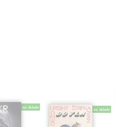
na sklade
na sklade