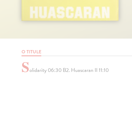
O TITULE
S
olidarity 06:30 B2. Huascaran II 11:10