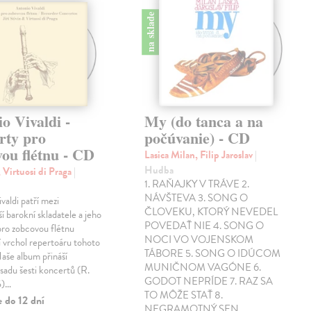
na sklade
o Vivaldi -
My (do tanca a na
rty pro
počúvanie) - CD
ou flétnu - CD
Lasica Milan, Filip Jaroslav
|
Hudba
í, Virtuosi di Praga
|
1. RAŇAJKY V TRÁVE 2.
NÁVŠTEVA 3. SONG O
valdi patří mezi
ČLOVEKU, KTORÝ NEVEDEL
í barokní skladatele a jeho
POVEDAŤ NIE 4. SONG O
pro zobcovou flétnu
NOCI VO VOJENSKOM
í vrchol repertoáru tohoto
TÁBORE 5. SONG O IDÚCOM
Naše album přináší
MUNIČNOM VAGÓNE 6.
sadu šesti koncertů (R.
GODOT NEPRÍDE 7. RAZ SA
)…
TO MÔŽE STAŤ 8.
 do 12 dní
NEGRAMOTNÝ SEN…