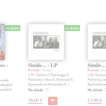
na sklade
na sklade
es -
Simile... - LP
Simile..
Fermata
| Hudba
Fermata
| H
1. Dr. Gamow 2. Psie boogie 3.
1. Dr. Gamow 
Pod tichou riekou 4. Stretnutie 5.
Pod tichou ri
sa píše
Spomienka na Amsterdam 6. ...
Spomienka na
inálnejších
venských
Na sklade
Na sklade
?
30,00 €
13,00 €