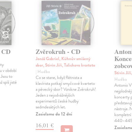
- CD
Zvěrokruh - CD
Antoni
Konce
Jonáš Gabriel, Kühnův smíšený
zobcov
oty
sbor, Stivín Jiří, Talichovo kvarteto
u v období
| Hudba
Stivín Jiř
 Jsou to
Co se stane, když flétnista a
Hudba
ž spíš jisté
klavírista potkají smyčcové kvarteto
Antonio Vi
a pěvecký sbor? Vznikne Zvěrokruh!
nejplodnějš
Jeden z nejodvážnějších
koncerty 
experimentů české hudby
představuj
sedmdesátých let.
nástroje. 
Zasielame do 12 dní
kompletní 
440–445
16,01 €
Zasielame