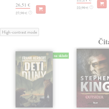
26,51 €
22,90 €
?
27,90 €
?
High-contrast mode
Čit
klade
na sklade