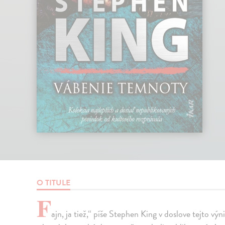
O TITULE
F
ajn, ja tiež,“ píše Stephen King v doslove tejto v