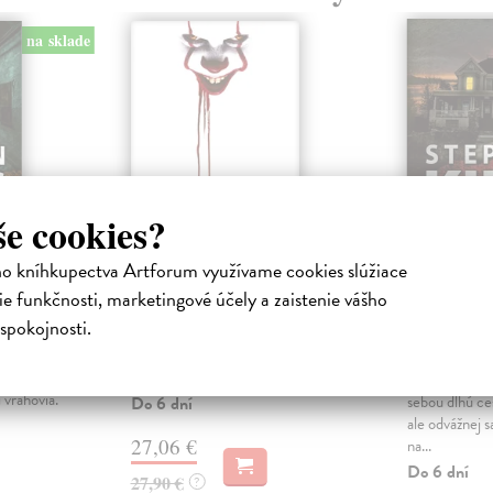
na sklade
še cookies?
ho kníhkupectva Artforum využívame cookies slúžiace
e funkčnosti, marketingové účely a zaistenie vášho
To
Holly (s
spokojnosti.
vydanie
King Stephen
| Kniha
in, v
Ak si nespomenieš, neprežiješ. Ak
King Steph
á míľa,
si spomenieš, zomrieš.
Holly Gibneyo
 vrahovia.
sebou dlhú ce
Do 6 dní
ale odvážnej s
27,06 €
na...
Do 6 dní
27,90 €
?