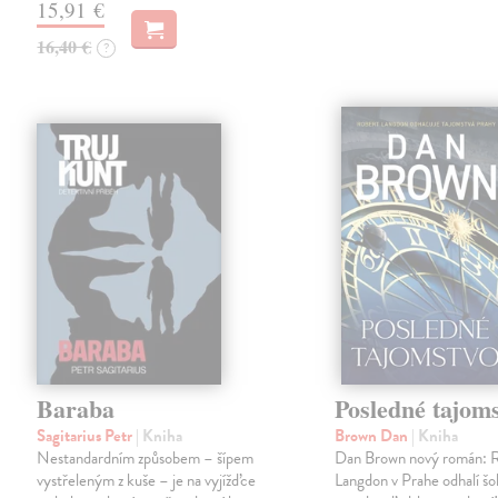
15,91 €
16,40 €
?
Baraba
Posledné tajom
Sagitarius Petr
| Kniha
Brown Dan
| Kniha
Nestandardním způsobem – šípem
Dan Brown nový román: 
vystřeleným z kuše – je na vyjížďce
Langdon v Prahe odhalí š