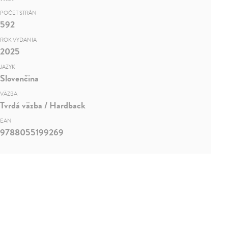
POČET STRÁN
592
ROK VYDANIA
2025
JAZYK
Slovenčina
VÄZBA
Tvrdá väzba / Hardback
EAN
9788055199269