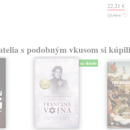
22,21 €
22,90 €
?
atelia s podobným vkusom si kúpili
na sklade