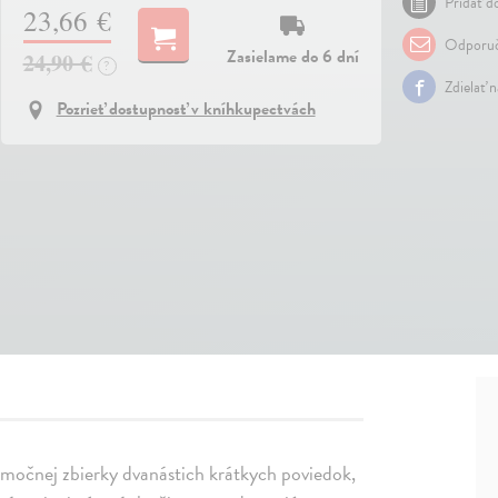
Pridať do
23,66 €
Odporuč
Zasielame do 6 dní
24,90 €
?
Zdielať 
Pozrieť dostupnosť v kníhkupectvách
ýnimočnej zbierky dvanástich krátkych poviedok,