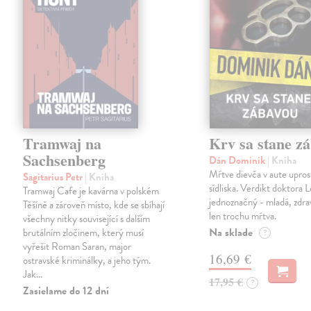
Tramwaj na
Krv sa stane z
Sachsenberg
Dán Dominik
| Kniha
Mŕtve dievča v aute upros
Sagitarius Petr
| Kniha
sídliska. Verdikt doktora 
Tramwaj Cafe je kavárna v polském
jednoznačný - mladá, zdra
Těšíně a zároveň místo, kde se sbíhají
len trochu mŕtva.
všechny nitky související s dalším
Na sklade
brutálním zločinem, který musí
?
vyřešit Roman Saran, major
16,69 €
ostravské kriminálky, a jeho tým.
Jak…
17,95 €
?
Zasielame do 12 dní