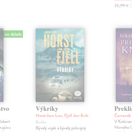
21,99 €
na sklade
stvo
Výkriky
Prekli
Horst Jorn Lier, Fjell Jan-Erik
|
Červenák 
Robert
V Košicia
Kniha
okujúcu
Horného U
Bývalý vojak a bývalý policajný