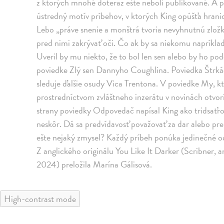
z ktorých mnohé doteraz ešte neboli publikované. A pr
ústredný motív príbehov, v ktorých King opúšťa hranic
Lebo „práve snenie a monštrá tvoria nevyhnutnú zlož
pred nimi zakrývať oči. Čo ak by sa niekomu napríklad
Uveril by mu niekto, že to bol len sen alebo by ho pod
poviedke Zlý sen Dannyho Coughlina. Poviedka Štrká
sleduje ďalšie osudy Vica Trentona. V poviedke My, kt
prostredníctvom zvláštneho inzerátu v novinách otv
strany poviedky Odpovedač napísal King ako tridsaťro
neskôr. Dá sa predvídavosť považovať za dar alebo pr
ešte nejaký zmysel? Každý príbeh ponúka jedinečné od
Z anglického originálu You Like It Darker (Scribner, 
2024) preložila Marína Gálisová.
High-contrast mode