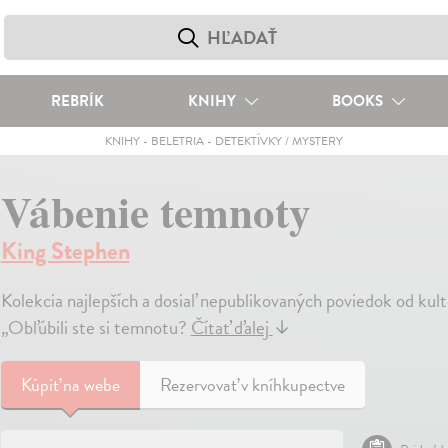
REBRÍK
KNIHY
BOOKS
KNIHY
-
BELETRIA
-
DETEKTÍVKY / MYSTERY
Vábenie temnoty
King Stephen
Kolekcia najlepších a dosiaľ nepublikovaných poviedok od kul
„Obľúbili ste si temnotu?
Čítať ďalej
↓
Kúpiť
na webe
Rezervovať v kníhkupectve