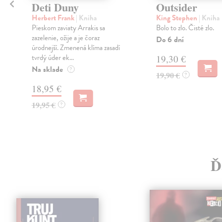
Deti Duny
Outsider
Herbert Frank
| Kniha
King Stephen
| Kniha
Pieskom zaviaty Arrakis sa
Bolo to zlo. Čisté zlo.
zazelenie, ožije a je čoraz
Do 6 dní
úrodnejší. Zmenená klíma zasadí
tvrdý úder ek...
19,30 €
Na sklade
?
19,90 €
?
18,95 €
19,95 €
?
Ď