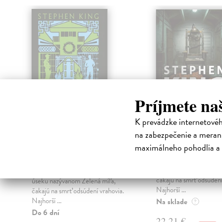
Príjmete na
K prevádzke internetové
na zabezpečenie a merani
Zelená míľa -
Zelená míľa
maximálneho pohodlia a 
špeciálne vydanie
King Stephen
| Kniha
Vo väznici Cold Mounta
King Stephen
| Kniha
úseku nazývanom Zelen
Vo väznici Cold Mountain, v
čakajú na smrť odsúdení
úseku nazývanom Zelená míľa,
Najhorší ...
čakajú na smrť odsúdení vrahovia.
Najhorší ...
Na sklade
?
Do 6 dní
22,21 €