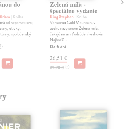
ánou do
Zelená míľa -
Ze
špeciálne vydanie
Kin
Vo v
Miriam
| Kniha
King Stephen
| Kniha
úse
má od nepamäti svoj
Vo väznici Cold Mountain, v
čaka
ávny, etický,
úseku nazývanom Zelená míľa,
Najh
túrny, spoločenský
čakajú na smrť odsúdení vrahovia.
Najhorší ...
Na 
Do 6 dní
?
22
26,51 €
22,
27,90 €
?
ry