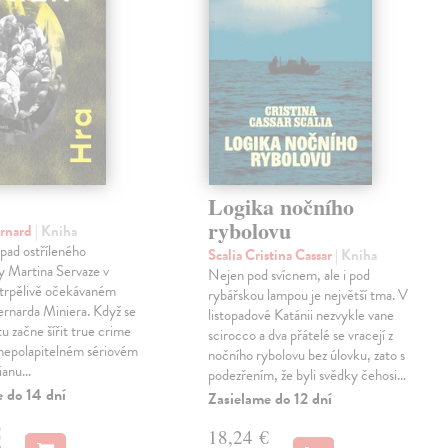
Logika nočního
rybolovu
ernard
| Kniha
pad ostříleného
Scalia Cristina Cassar
| Kniha
ty Martina Servaze v
Nejen pod svícnem, ale i pod
trpělivě očekávaném
rybářskou lampou je největší tma. V
Bernarda Miniera. Když se
listopadové Katánii nezvykle vane
tu začne šířit true crime
scirocco a dva přátelé se vracejí z
 nepolapitelném sériovém
nočního rybolovu bez úlovku, zato s
lianu…
podezřením, že byli svědky čehosi…
e do 14 dní
Zasielame do 12 dní
€
18,24 €