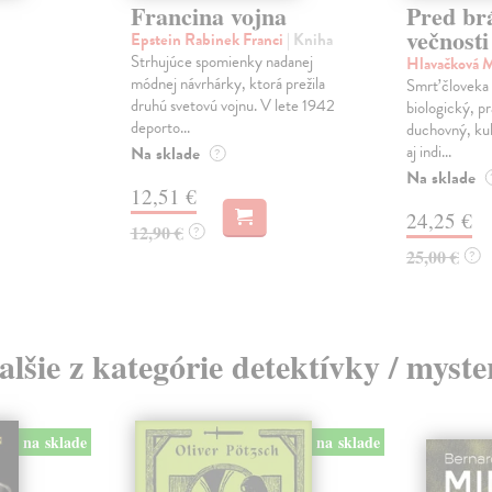
Francina vojna
Pred br
večnosti
Epstein Rabinek Franci
| Kniha
Strhujúce spomienky nadanej
Hlavačková 
módnej návrhárky, ktorá prežila
Smrť človeka 
druhú svetovú vojnu. V lete 1942
biologický, pr
deporto...
duchovný, kul
aj indi...
Na sklade
?
Na sklade
12,51 €
24,25 €
12,90 €
?
25,00 €
?
alšie z kategórie detektívky / myste
na sklade
na sklade