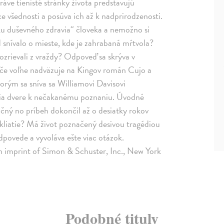
áve tienisté stránky života predstavujú
e všednosti a posúva ich až k nadprirodzenosti.
ku duševného zdravia“ človeka a nemožno si
 snívalo o mieste, kde je zahrabaná mŕtvola?
ozrievali z vraždy? Odpoveď sa skrýva v
če voľne nadväzuje na Kingov román Cujo a
orým sa sníva sa Williamovi Davisovi
oria dvere k nečakanému poznaniu. Úvodné
čný no príbeh dokončil až o desiatky rokov
ekliatie? Má život poznačený desivou tragédiou
povede a vyvoláva ešte viac otázok.
an imprint of Simon & Schuster, Inc., New York
Podobné tituly