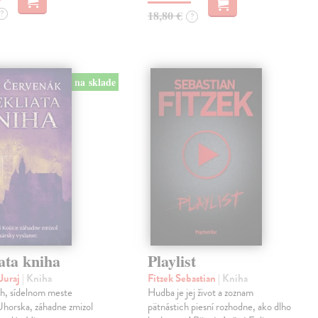
?
18,80 €
?
na sklade
ata kniha
Playlist
Juraj
| Kniha
Fitzek Sebastian
| Kniha
ch, sídelnom meste
Hudba je jej život a zoznam
horska, záhadne zmizol
pätnástich piesní rozhodne, ako dlho