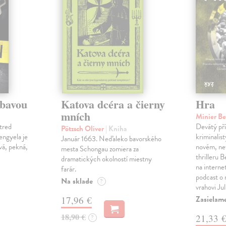
ábavou
Katova dcéra a čierny
Hra
mních
Minier B
tred
Devátý pří
Pötzsch Oliver
| Kniha
Lengyela je
kriminalis
Január 1663. Neďaleko bavorského
vá, pekná,
novém, ne
mesta Schongau zomiera za
thrilleru 
dramatických okolností miestny
na interne
farár.
podcast o
Na sklade
?
vrahovi Ju
Zasielam
17,96 €
18,90 €
21,33 
?