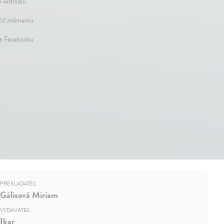
 wishlistu
iť známemu
na Facebooku
PREKLADATEĽ
Gálisová Miriam
VYDAVATEĽ
Ikar