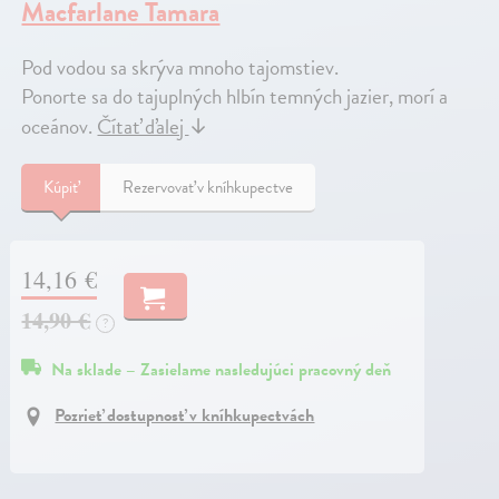
Macfarlane Tamara
Pod vodou sa skrýva mnoho tajomstiev.
Ponorte sa do tajuplných hlbín temných jazier, morí a
oceánov.
Čítať ďalej
↓
Kúpiť
Rezervovať v kníhkupectve
14,16 €
14,90 €
?
Na sklade – Zasielame nasledujúci pracovný deň
Pozrieť dostupnosť v kníhkupectvách