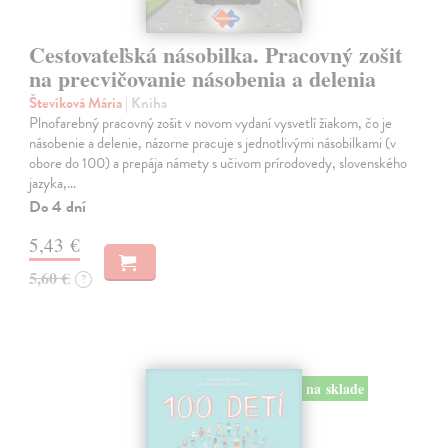
Cestovateľská násobilka. Pracovný zošit
na precvičovanie násobenia a delenia
Števíková Mária
| Kniha
Plnofarebný pracovný zošit v novom vydaní vysvetlí žiakom, čo je
násobenie a delenie, názorne pracuje s jednotlivými násobilkami (v
obore do 100) a prepája námety s učivom prírodovedy, slovenského
jazyka,…
Do 4 dní
5,43 €
5,60 €
?
na sklade