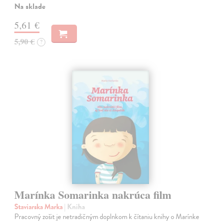
Na sklade
5,61 €
5,90 €
?
Marínka Somarinka nakrúca film
Staviarska Marka
| Kniha
Pracovný zošit je netradičným doplnkom k čítaniu knihy o Marínke