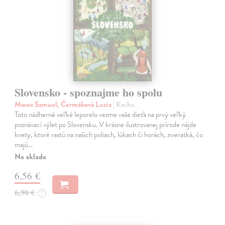
Slovensko - spoznajme ho spolu
Marec Samuel, Čermáková Lucia
| Kniha
Toto nádherné veľké leporelo vezme vaše dieťa na prvý veľký
poznávací výlet po Slovensku. V krásne ilustrovanej prírode nájde
kvety, ktoré rastú na našich poliach, lúkach či horách, zvieratká, čo
majú…
Na sklade
6,56 €
6,90 €
?