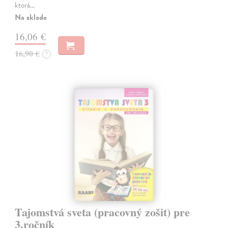
ktorá…
Na sklade
16,06 €
16,90 €
?
Tajomstvá sveta (pracovný zošit) pre
3.ročník