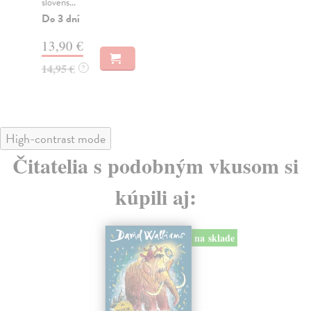
slovens...
Za
Do 3 dní
14
13,90 €
14
14,95 €
?
High-contrast mode
Čitatelia s podobným vkusom si
kúpili aj:
na sklade