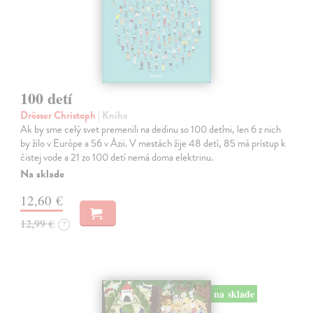
100 detí
Drösser Christoph
| Kniha
Ak by sme celý svet premenili na dedinu so 100 deťmi, len 6 z nich
by žilo v Európe a 56 v Ázii. V mestách žije 48 detí, 85 má prístup k
čistej vode a 21 zo 100 detí nemá doma elektrinu.
Na sklade
12,60 €
12,99 €
?
na sklade