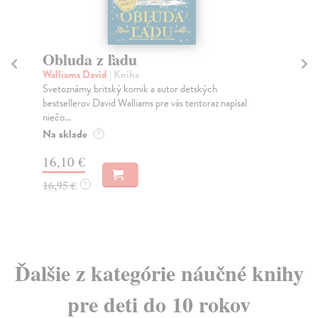
Obluda z ľadu
S
Walliams David
| Kniha
Hl
Svetoznámy britský komik a autor detských
Nie
bestsellerov David Walliams pre vás tentoraz napísal
čas
niečo...
Do
Na sklade
?
9,
16,10 €
9,
16,95 €
?
Ďalšie z kategórie náučné knihy
pre deti do 10 rokov