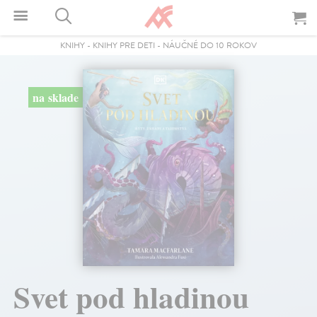
KNIHY
-
KNIHY PRE DETI
-
NÁUČNÉ DO 10 ROKOV
na sklade
Svet pod hladinou