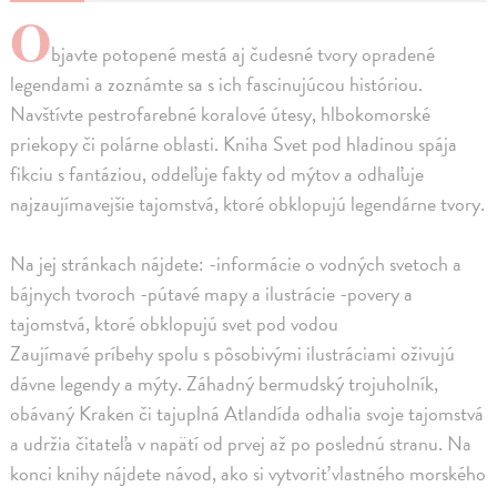
O
bjavte potopené mestá aj čudesné tvory opradené
legendami a zoznámte sa s ich fascinujúcou históriou.
Navštívte pestrofarebné koralové útesy, hlbokomorské
priekopy či polárne oblasti. Kniha Svet pod hladinou spája
fikciu s fantáziou, oddeľuje fakty od mýtov a odhaľuje
najzaujímavejšie tajomstvá, ktoré obklopujú legendárne tvory.
Na jej stránkach nájdete: -informácie o vodných svetoch a
bájnych tvoroch -pútavé mapy a ilustrácie -povery a
tajomstvá, ktoré obklopujú svet pod vodou
Zaujímavé príbehy spolu s pôsobivými ilustráciami oživujú
dávne legendy a mýty. Záhadný bermudský trojuholník,
obávaný Kraken či tajuplná Atlandída odhalia svoje tajomstvá
a udržia čitateľa v napätí od prvej až po poslednú stranu. Na
konci knihy nájdete návod, ako si vytvoriť vlastného morského