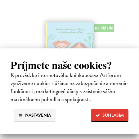
na sklade
Príjmete naše cookies?
K prevádzke internetového kníhkupectva Artforum
využívame cookies slúžiace na zabezpečenie a meranie
Profesor Tekvička a Števko v domácom
funkčnosti, marketingové účely a zaistenie vášho
laboratóriu
maximálneho pohodlia a spokojnosti.
Šušaníková Ivana
| Kniha
Vedeli ste, že si doma môžete vyrobiť soľné šperky, vlastné jogurty,
NASTAVENIA
SÚHLASÍM
recyklovaný papier aj dúhu? Vyskúšajte so svojimi deťmi tridsať
jednoduchých pokusov s bežnými predmetmi a materiálmi.
Na sklade