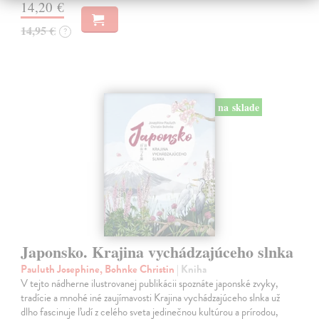
14,20 €
14,95 €
?
na sklade
Japonsko. Krajina vychádzajúceho slnka
Pauluth Josephine, Bohnke Christin
| Kniha
V tejto nádherne ilustrovanej publikácii spoznáte japonské zvyky,
tradície a mnohé iné zaujímavosti Krajina vychádzajúceho slnka už
dlho fascinuje ľudí z celého sveta jedinečnou kultúrou a prírodou,