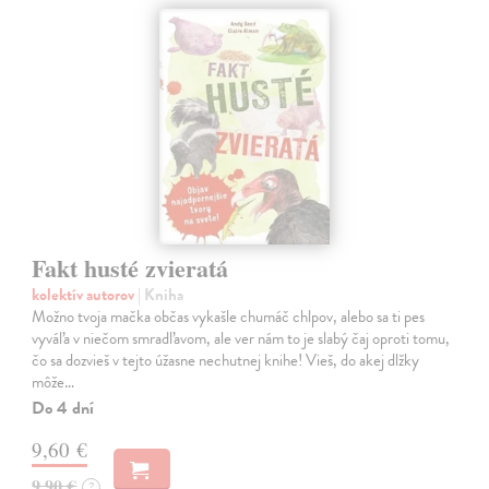
Fakt husté zvieratá
kolektív autorov
| Kniha
Možno tvoja mačka občas vykašle chumáč chlpov, alebo sa ti pes
vyváľa v niečom smradľavom, ale ver nám to je slabý čaj oproti tomu,
čo sa dozvieš v tejto úžasne nechutnej knihe! Vieš, do akej dlžky
môže…
Do 4 dní
9,60 €
9,90 €
?