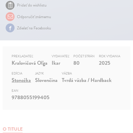
Pridať do wishlistu
Odporučiť známemu
Zdielať na Facebooku
PREKLADATEĽ
VYDAVATEĽ
POČET STRÁN
ROK VYDANIA
Kralovičová Oľga
Ikar
80
2025
EDÍCIA
JAZYK
VÄZBA
Stonožka
Slovenčina
Tvrdá väzba / Hardback
EAN
9788055199405
O TITULE