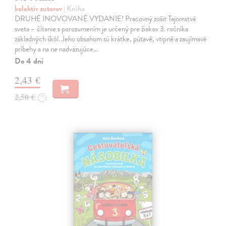
kolektív autorov
| Kniha
DRUHÉ INOVOVANÉ VYDANIE! Pracovný zošit Tajomstvá
sveta – čítanie s porozumením je určený pre žiakov 3. ročníka
základných škôl. Jeho obsahom sú krátke, pútavé, vtipné a zaujímavé
príbehy a na ne nadväzujúce…
Do 4 dní
2,43 €
2,50 €
?