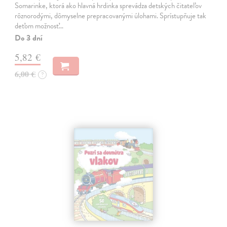
Somarinke, ktorá ako hlavná hrdinka sprevádza detských čitateľov
rôznorodými, dômyselne prepracovanými úlohami. Sprístupňuje tak
deťom možnosť…
Do 3 dní
5,82 €
6,00 €
?