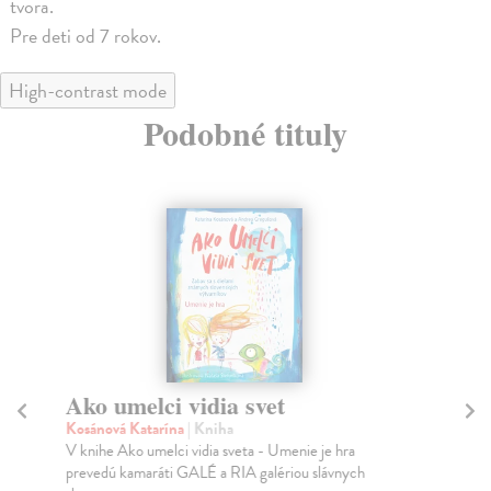
tvora.
Pre deti od 7 rokov.
High-contrast mode
Podobné tituly
Ako umelci vidia svet
S
Kosánová Katarína
| Kniha
kol
V knihe Ako umelci vidia sveta - Umenie je hra
Žij
prevedú kamaráti GALÉ a RIA galériou slávnych
naš