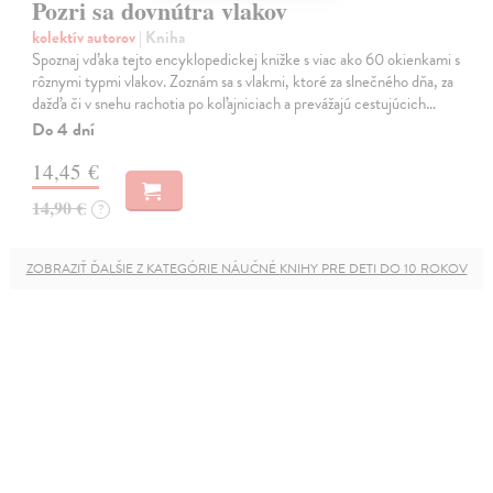
Pozri sa dovnútra vlakov
kolektív autorov
| Kniha
Spoznaj vďaka tejto encyklopedickej knižke s viac ako 60 okienkami s
rôznymi typmi vlakov. Zoznám sa s vlakmi, ktoré za slnečného dňa, za
dažďa či v snehu rachotia po koľajniciach a prevážajú cestujúcich…
Do 4 dní
14,45 €
14,90 €
?
ZOBRAZIŤ ĎALŠIE Z KATEGÓRIE NÁUČNÉ KNIHY PRE DETI DO 10 ROKOV