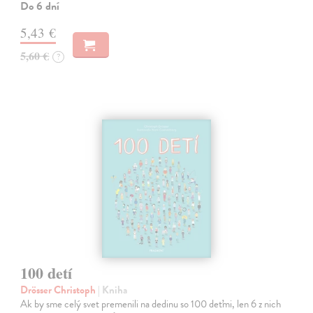
Do 6 dní
5,43 €
5,60 €
?
100 detí
Drösser Christoph
| Kniha
Ak by sme celý svet premenili na dedinu so 100 deťmi, len 6 z nich