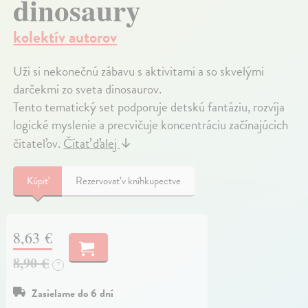
dinosaury
kolektív autorov
Uži si nekonečnú zábavu s aktivitami a so skvelými
darčekmi zo sveta dinosaurov.
Tento tematický set podporuje detskú fantáziu, rozvíja
logické myslenie a precvičuje koncentráciu začínajúcich
čitateľov.
Čítať ďalej
↓
Kúpiť
Rezervovať v kníhkupectve
8,63 €
8,90 €
?
Zasielame do 6 dní