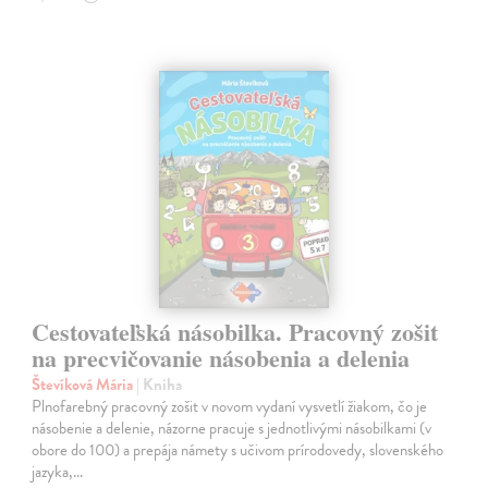
Cestovateľská násobilka. Pracovný zošit
na precvičovanie násobenia a delenia
Števíková Mária
| Kniha
Plnofarebný pracovný zošit v novom vydaní vysvetlí žiakom, čo je
násobenie a delenie, názorne pracuje s jednotlivými násobilkami (v
obore do 100) a prepája námety s učivom prírodovedy, slovenského
jazyka,…