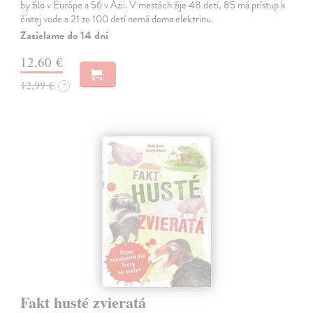
by žilo v Európe a 56 v Ázii. V mestách žije 48 detí, 85 má prístup k
čistej vode a 21 zo 100 detí nemá doma elektrinu.
Zasielame do 14 dní
12,60 €
12,99 €
?
Fakt husté zvieratá