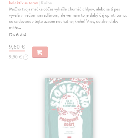
kolektív autorov
| Kniha
Možno tvoja mačka občas vykašle chumáč chlpov, alebo sa ti pes
vyváľa v niečom smradľavom, ale ver nám to je slabý čaj oproti tomu,
čo sa dozvieš v tejto úžasne nechutnej knihe! Vieš, do akej dlžky
môže…
Do 6 dní
9,60 €
9,90 €
?