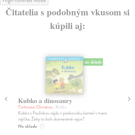
High-contrast mode
Čitatelia s podobným vkusom si
kúpili aj:
na sklade
Kubko a dinosaury
Na
Tielmann Christian
| Kniha
kol
Kubko s Paulínkou nájdu v pieskovisku kameň v tvare
Kľu
vajíčka. Žeby to bolo skamenené vajce?
Mod
Na sklade
Do
?