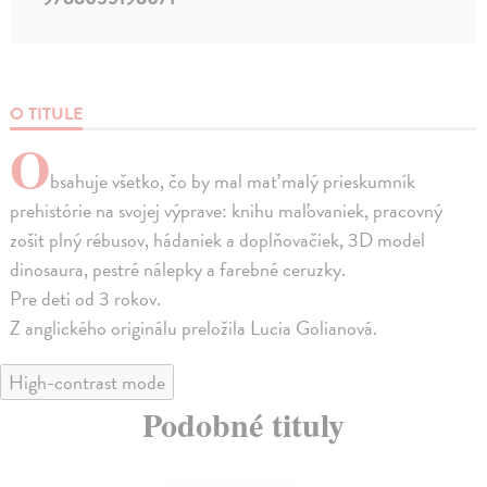
O TITULE
O
bsahuje všetko, čo by mal mať malý prieskumník
prehistórie na svojej výprave: knihu maľovaniek, pracovný
zošit plný rébusov, hádaniek a doplňovačiek, 3D model
dinosaura, pestré nálepky a farebné ceruzky.
Pre deti od 3 rokov.
Z anglického originálu preložila Lucia Golianová.
High-contrast mode
Podobné tituly