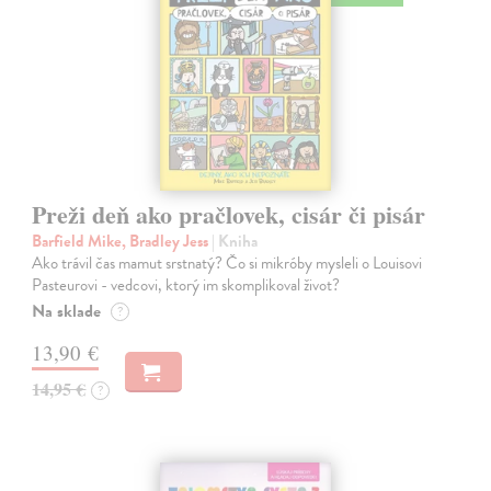
Preži deň ako pračlovek, cisár či pisár
Barfield Mike, Bradley Jess
| Kniha
Ako trávil čas mamut srstnatý? Čo si mikróby mysleli o Louisovi
Pasteurovi - vedcovi, ktorý im skomplikoval život?
Na sklade
?
13,90 €
14,95 €
?