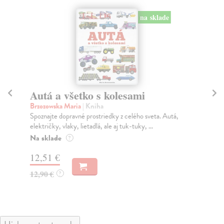
na sklade
Autá a všetko s kolesami
Di
zv
Brzozowska Maria
| Kniha
Spoznajte dopravné prostriedky z celého sveta. Autá,
kol
električky, vlaky, lietadlá, ale aj tuk-tuky, ...
Odh
ver
Na sklade
?
Na
12,51 €
8,
12,90 €
?
8,