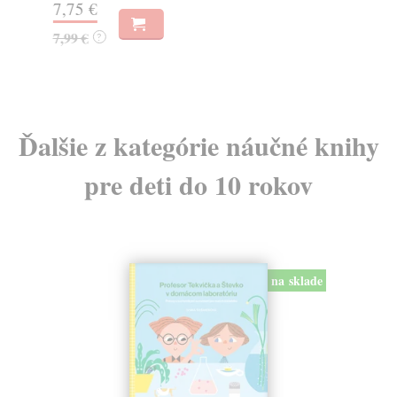
7,75 €
9,
7,99 €
9,
?
Ďalšie z kategórie náučné knihy
pre deti do 10 rokov
na sklade