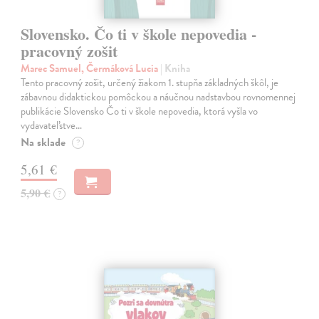
Slovensko. Čo ti v škole nepovedia -
pracovný zošit
Marec Samuel, Čermáková Lucia
| Kniha
Tento pracovný zošit, určený žiakom 1. stupňa základných škôl, je
zábavnou didaktickou pomôckou a náučnou nadstavbou rovnomennej
publikácie Slovensko Čo ti v škole nepovedia, ktorá vyšla vo
vydavateľstve…
Na sklade
?
5,61 €
5,90 €
?