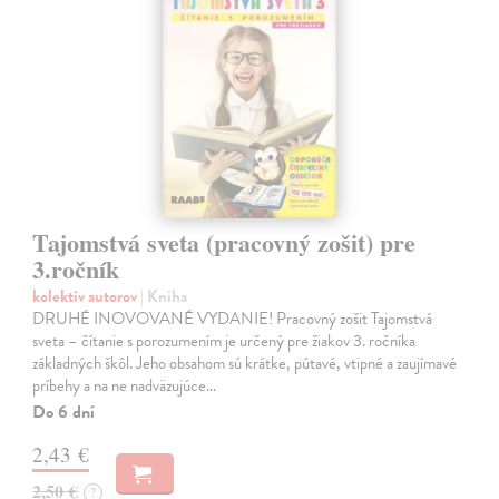
Tajomstvá sveta (pracovný zošit) pre
3.ročník
kolektív autorov
| Kniha
DRUHÉ INOVOVANÉ VYDANIE! Pracovný zošit Tajomstvá
sveta – čítanie s porozumením je určený pre žiakov 3. ročníka
základných škôl. Jeho obsahom sú krátke, pútavé, vtipné a zaujímavé
príbehy a na ne nadväzujúce…
Do 6 dní
2,43 €
2,50 €
?