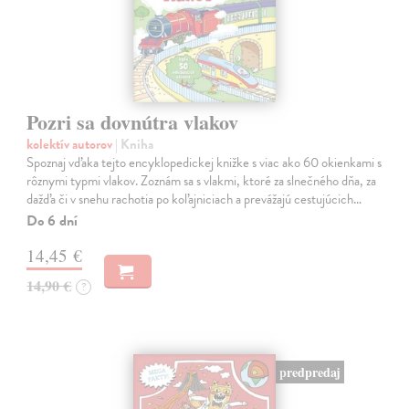
Pozri sa dovnútra vlakov
kolektív autorov
| Kniha
Spoznaj vďaka tejto encyklopedickej knižke s viac ako 60 okienkami s
rôznymi typmi vlakov. Zoznám sa s vlakmi, ktoré za slnečného dňa, za
dažďa či v snehu rachotia po koľajniciach a prevážajú cestujúcich…
Do 6 dní
14,45 €
14,90 €
?
predpredaj