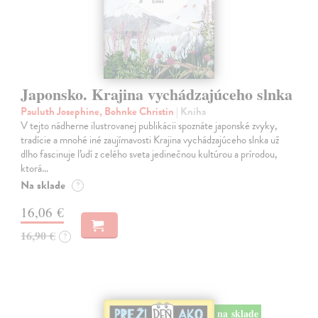
Japonsko. Krajina vychádzajúceho slnka
Pauluth Josephine, Bohnke Christin
| Kniha
V tejto nádherne ilustrovanej publikácii spoznáte japonské zvyky,
tradície a mnohé iné zaujímavosti Krajina vychádzajúceho slnka už
dlho fascinuje ľudí z celého sveta jedinečnou kultúrou a prírodou,
ktorá…
Na sklade
?
16,06 €
16,90 €
?
na sklade