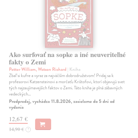
Ako surfovať na sopke a iné neuveriteľné
fakty o Zemi
Potter William, Watson Richard
| Kniha
Zbaľ si kufre a vyraz za najväčším dobrodružstvom! Pridaj sa k
profesorovi Katzensteinovi a morčaťu Krištofovi, ktorí objavujú svet
tých najzaujímavejších faktov o Zemi. Táto kniha je plná zábavných
vedeckých…
Predpredaj, vychádza 11.8.2026, zasielame do 5 dní od
vydania
12,67 €
14,90 €
?