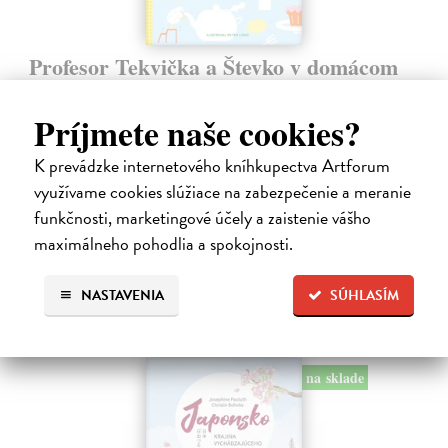
Profesor Tekvička a Števko v domácom
laboratóriu
Šušaníková Ivana
| Kniha
Príjmete naše cookies?
Vedeli ste, že si doma môžete vyrobiť soľné šperky, vlastné jogurty,
recyklovaný papier aj dúhu? Vyskúšajte so svojimi deťmi tridsať
K prevádzke internetového kníhkupectva Artforum
jednoduchých pokusov s bežnými predmetmi a materiálmi.
využívame cookies slúžiace na zabezpečenie a meranie
Na sklade
?
funkčnosti, marketingové účely a zaistenie vášho
14,20 €
maximálneho pohodlia a spokojnosti.
14,95 €
?
NASTAVENIA
SÚHLASÍM
na sklade