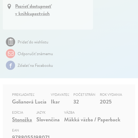
Pozrieť dostupnosť
v kníhkupectvách
Pridať do wishlistu
Odporučiť známemu
Zdielať na Facebooku
PREKLADATEĽ
VYDAVATEĽ
POČET STRÁN
ROK VYDANIA
Golianová Lucia
Ikar
32
2025
EDÍCIA
JAZYK
VÄZBA
Stonožka
Slovenčina
Mäkká väzba / Paperback
EAN
9788055198071