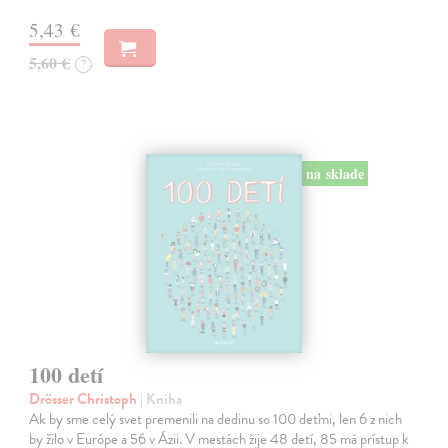
5,43 €
5,60 €
?
na sklade
100 detí
Drösser Christoph
| Kniha
Ak by sme celý svet premenili na dedinu so 100 deťmi, len 6 z nich
by žilo v Európe a 56 v Ázii. V mestách žije 48 detí, 85 má prístup k