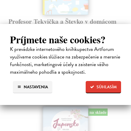
Profesor Tekvička a Števko v domácom
laboratóriu
Príjmete naše cookies?
Šušaníková Ivana
| Kniha
Vedeli ste, že si doma môžete vyrobiť soľné šperky, vlastné jogurty,
recyklovaný papier aj dúhu? Vyskúšajte so svojimi deťmi tridsať
K prevádzke internetového kníhkupectva Artforum
jednoduchých pokusov s bežnými predmetmi a materiálmi.
využívame cookies slúžiace na zabezpečenie a meranie
Na sklade
funkčnosti, marketingové účely a zaistenie vášho
14,20 €
maximálneho pohodlia a spokojnosti.
14,95 €
?
NASTAVENIA
SÚHLASÍM
na sklade