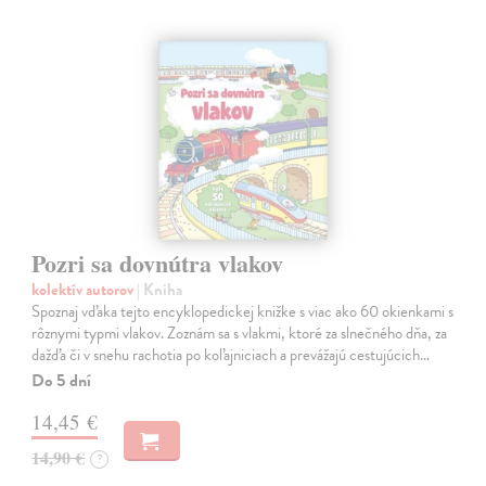
Pozri sa dovnútra vlakov
kolektív autorov
| Kniha
Spoznaj vďaka tejto encyklopedickej knižke s viac ako 60 okienkami s
rôznymi typmi vlakov. Zoznám sa s vlakmi, ktoré za slnečného dňa, za
dažďa či v snehu rachotia po koľajniciach a prevážajú cestujúcich…
Do 5 dní
14,45 €
14,90 €
?