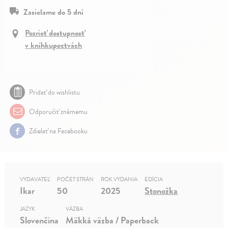
Zasielame do 5 dní
Pozrieť dostupnosť
v kníhkupectvách
Pridať do wishlistu
Odporučiť známemu
Zdielať na Facebooku
VYDAVATEĽ
POČET STRÁN
ROK VYDANIA
EDÍCIA
Ikar
50
2025
Stonožka
JAZYK
VÄZBA
Slovenčina
Mäkká väzba / Paperback