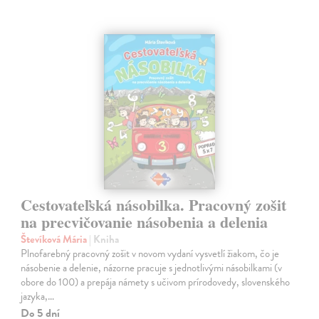
Cestovateľská násobilka. Pracovný zošit
na precvičovanie násobenia a delenia
Števíková Mária
| Kniha
Plnofarebný pracovný zošit v novom vydaní vysvetlí žiakom, čo je
násobenie a delenie, názorne pracuje s jednotlivými násobilkami (v
obore do 100) a prepája námety s učivom prírodovedy, slovenského
jazyka,…
Do 5 dní