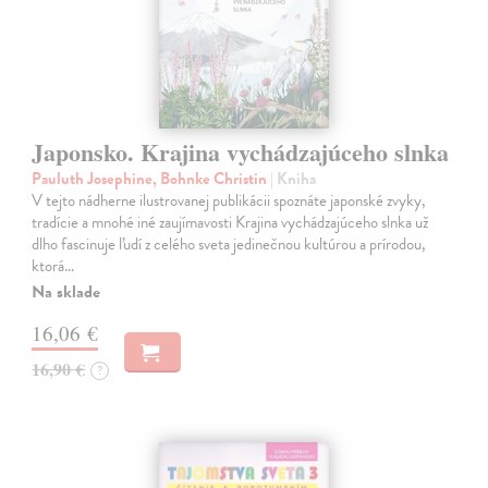
Japonsko. Krajina vychádzajúceho slnka
Pauluth Josephine, Bohnke Christin
| Kniha
V tejto nádherne ilustrovanej publikácii spoznáte japonské zvyky,
tradície a mnohé iné zaujímavosti Krajina vychádzajúceho slnka už
dlho fascinuje ľudí z celého sveta jedinečnou kultúrou a prírodou,
ktorá…
Na sklade
16,06 €
16,90 €
?