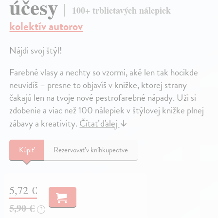
účesy
100+ trblietavých nálepiek
kolektív autorov
Nájdi svoj štýl!
Farebné vlasy a nechty so vzormi, aké len tak hocikde
neuvidíš – presne to objavíš v knižke, ktorej strany
čakajú len na tvoje nové pestrofarebné nápady. Uži si
zdobenie a viac než 100 nálepiek v štýlovej knižke plnej
zábavy a kreativity.
Čítať ďalej
↓
Kúpiť
Rezervovať v kníhkupectve
5,72 €
5,90 €
?