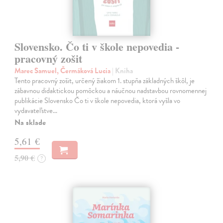
Slovensko. Čo ti v škole nepovedia -
pracovný zošit
Marec Samuel, Čermáková Lucia
| Kniha
Tento pracovný zošit, určený žiakom 1. stupňa základných škôl, je
zábavnou didaktickou pomôckou a náučnou nadstavbou rovnomennej
publikácie Slovensko Čo ti v škole nepovedia, ktorá vyšla vo
vydavateľstve…
Na sklade
5,61 €
5,90 €
?