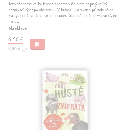
Toto nádherné veľké leporelo vezme vaše dieťa na prvý veľký
poznávací výlet po Slovensku. V krásne ilustrovanej prírode nájde
kvety, ktoré rastú na našich poliach, lúkach či horách, zvieratká, čo
majú…
Na sklade
6,56 €
6,90 €
?