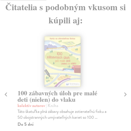
Čitatelia s podobným vkusom si
kúpili aj:
100 zábavných úloh pre malé
10
deti (nielen) do vlaku
kol
Keď
kolektív autorov
| Kniha
oce
Táto škatuľka plná zábavy obsahuje zotierateľnú fixku a
50 obojstranných umývateľných kariet so 100 ...
Do
Do 5 dní
11