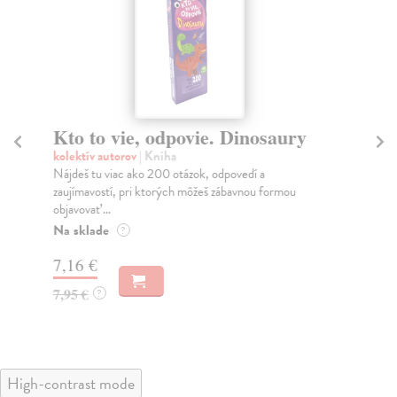
Kto to vie, odpovie. Dinosaury
Pr
kolektív autorov
| Kniha
kol
Nájdeš tu viac ako 200 otázok, odpovedí a
Via
zaujímavostí, pri ktorých môžeš zábavnou formou
poz
objavovať ...
Na
Na sklade
?
7,
7,16 €
7,
7,95 €
?
High-contrast mode