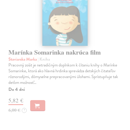
Marínka Somarinka nakrúca film
Staviarska Marka
| Kniha
Pracovný zošit je netradičným doplnkom k čítaniu knihy o Marínke
Somarinke, ktorá ako hlavná hrdinka sprevádza detských čitateľov
rôznorodými, dômyselne prepracovanými úlohami. Sprístupňuje tak
deťom možnosť…
Do 4 dní
5,82 €
6,00 €
?