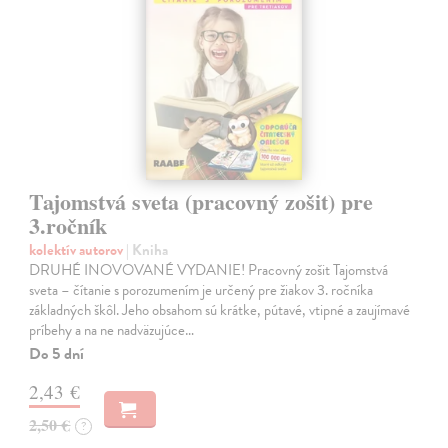
Tajomstvá sveta (pracovný zošit) pre
3.ročník
kolektív autorov
| Kniha
DRUHÉ INOVOVANÉ VYDANIE! Pracovný zošit Tajomstvá
sveta – čítanie s porozumením je určený pre žiakov 3. ročníka
základných škôl. Jeho obsahom sú krátke, pútavé, vtipné a zaujímavé
príbehy a na ne nadväzujúce…
Do 5 dní
2,43 €
2,50 €
?