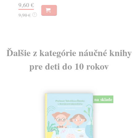
9,60 €
11
9,90 €
?
Ďalšie z kategórie náučné knihy
pre deti do 10 rokov
na sklade