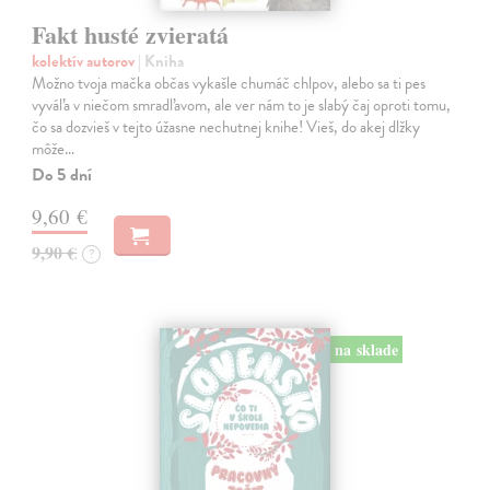
Fakt husté zvieratá
kolektív autorov
| Kniha
Možno tvoja mačka občas vykašle chumáč chlpov, alebo sa ti pes
vyváľa v niečom smradľavom, ale ver nám to je slabý čaj oproti tomu,
čo sa dozvieš v tejto úžasne nechutnej knihe! Vieš, do akej dlžky
môže…
Do 5 dní
9,60 €
9,90 €
?
na sklade