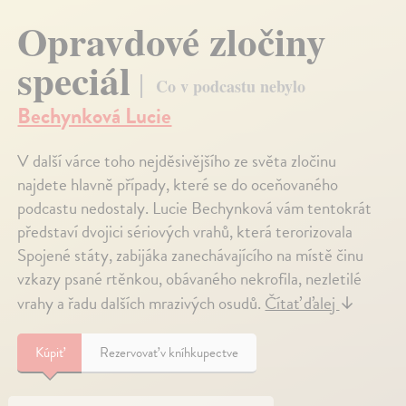
Opravdové zločiny
speciál
Co v podcastu nebylo
Bechynková Lucie
V další várce toho nejděsivějšího ze světa zločinu
najdete hlavně případy, které se do oceňovaného
podcastu nedostaly. Lucie Bechynková vám tentokrát
představí dvojici sériových vrahů, která terorizovala
Spojené státy, zabijáka zanechávajícího na místě činu
vzkazy psané rtěnkou, obávaného nekrofila, nezletilé
vrahy a řadu dalších mrazivých osudů.
Čítať ďalej
↓
Kúpiť
Rezervovať v kníhkupectve