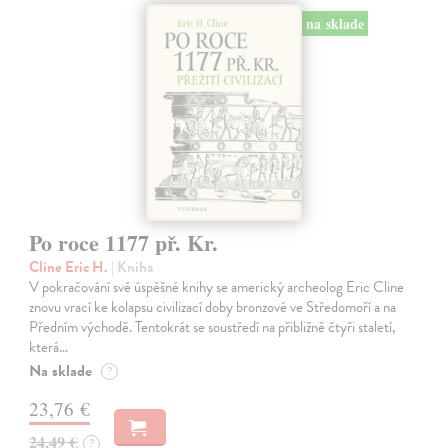
na sklade
Po roce 1177 př. Kr.
Cline Eric H.
| Kniha
V pokračování své úspěšné knihy se americký archeolog Eric Cline
znovu vrací ke kolapsu civilizací doby bronzové ve Středomoří a na
Předním východě. Tentokrát se soustředí na přibližně čtyři staletí,
která…
Na sklade
?
23,76 €
24,49 €
?