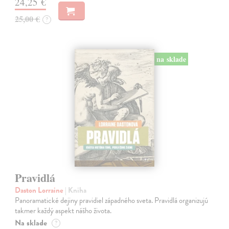
24,25 €
25,00 €
?
na sklade
Pravidlá
Daston Lorraine
| Kniha
Panoramatické dejiny pravidiel západného sveta. Pravidlá organizujú
takmer každý aspekt nášho života.
Na sklade
?