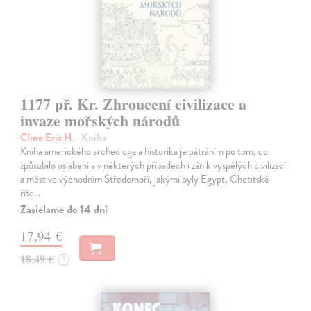
1177 př. Kr. Zhroucení civilizace a
invaze mořských národů
Cline Eric H.
| Kniha
Kniha amerického archeologa a historika je pátráním po tom, co
způsobilo oslabení a v některých případech i zánik vyspělých civilizací
a měst ve východním Středomoří, jakými byly Egypt, Chetitská
říše…
Zasielame do 14 dní
17,94 €
18,49 €
?