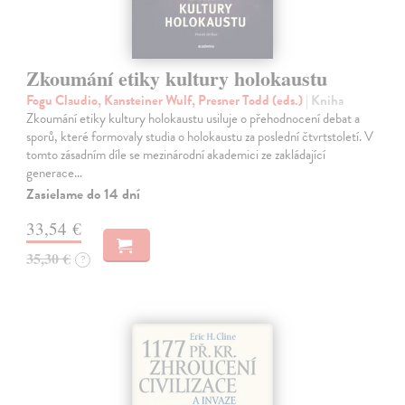
Zkoumání etiky kultury holokaustu
Fogu Claudio, Kansteiner Wulf, Presner Todd (eds.)
| Kniha
Zkoumání etiky kultury holokaustu usiluje o přehodnocení debat a
sporů, které formovaly studia o holokaustu za poslední čtvrtstoletí. V
tomto zásadním díle se mezinárodní akademici ze zakládající
generace…
Zasielame do 14 dní
33,54 €
35,30 €
?