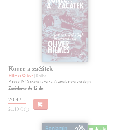
Konec a začátek
Hilmes Oliver
| Kniha
V roce 1945 skončila válka. A začala nová éra dějin.
Zasielame do 12 dní
20,47 €
21,10 €
?
na sklade