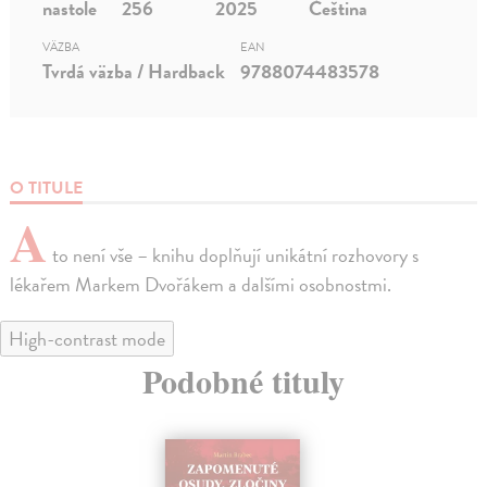
nastole
256
2025
Čeština
VÄZBA
EAN
Tvrdá väzba / Hardback
9788074483578
O TITULE
A
to není vše – knihu doplňují unikátní rozhovory s
lékařem Markem Dvořákem a dalšími osobnostmi.
High-contrast mode
Podobné tituly