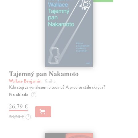
Tajemný pan Nakamoto
Wallace Benjamin
| Kniha
Kdo stojí za vynálezem bitcoinu? A proč se stále skrývá?
Na sklade
?
26,79 €
28,20 €
?