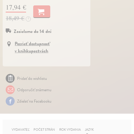
17,94 €
18,49 €
?
Zasielame do 14 dní
Pozrieť dostupnosť
v kníhkupectvách
Pridať do wishlistu
Odporučiť známemu
Zdielať na Facebooku
VYDAVATEĽ
POČET STRÁN
ROK VYDANIA
JAZYK