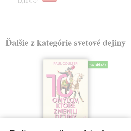
13,11 €
18
?
Ďalšie z kategórie svetové dejiny
na sklade