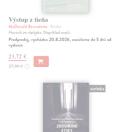
Výstup z tieňa
McDonald Bernadette
| Kniha
Hovorili im všelijako. Napríklad nosiči.
Predpredaj, vychádza 20.8.2026, zasielame do 5 dní od
vydania
23,72 €
27,90 €
?
novinka