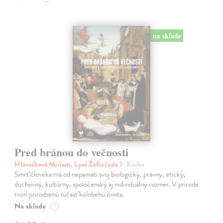
na sklade
Pred bránou do večnosti
Hlavačková Miriam, Lysá Žofia (eds.)
| Kniha
Smrť človeka má od nepamäti svoj biologický, právny, etický,
duchovný, kultúrny, spoločenský aj individuálny rozmer. V prírode
tvorí prirodzenú súčasť kolobehu života.
Na sklade
?