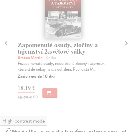
Zapomenuté osudy, zločiny a
Ži
tajemství 2.světové války
Sle
V ú
Brabec Martin
| Kniha
nal
Pozapomenuté osudy, nedořešené zločiny i tajemství,
Židů
která stále čekají na svá odhalení. Publicista M...
Na
Zasielame do 10 dní
26
18,19 €
28
18,75 €
?
High-contrast mode
Čitatelia s podobným vkusom si