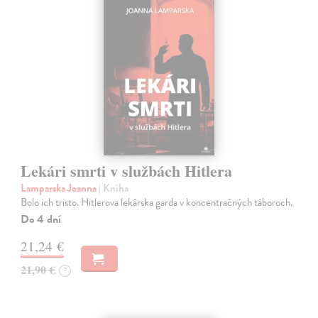
Lekári smrti v službách Hitlera
Lamparska Joanna
| Kniha
Bolo ich tristo. Hitlerova lekárska garda v koncentračných táboroch.
Do 4 dní
21,24 €
21,90 €
?