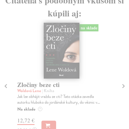
kúpili aj:
na sklade
Zločiny beze cti
Bo
Woldová Lene
| Kniha
Wi
Jak lze obhájit vraždu ze cti? Tato otázka zavedla
Po 
autorku hluboko do jordánské kultury, do věznic v...
man
Na sklade
Za
?
12,72 €
18