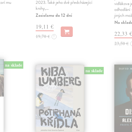
torí mu
2023. Také jeho dvě předcházející
vidlákova 
knihy,…
odhodlání 
Zasielame do 12 dní
jiných mož
Na sklad
19,11 €
22,33 
19,70 €
?
23,50 €
na sklade
na sklade