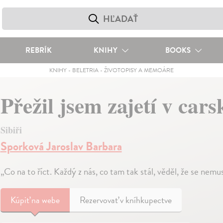
REBRÍK
KNIHY
BOOKS
KNIHY
-
BELETRIA
-
ŽIVOTOPISY A MEMOÁRE
Přežil jsem zajetí v ca
Sibiři
Sporková Jaroslav Barbara
„Co na to říct. Každý z nás, co tam tak stál, věděl, že se nemus
Kúpiť
na webe
Rezervovať v kníhkupectve