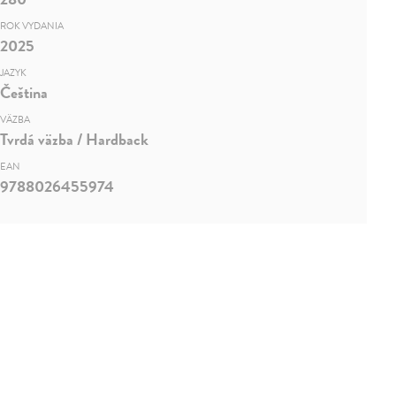
ROK VYDANIA
2025
JAZYK
Čeština
VÄZBA
Tvrdá väzba / Hardback
EAN
9788026455974