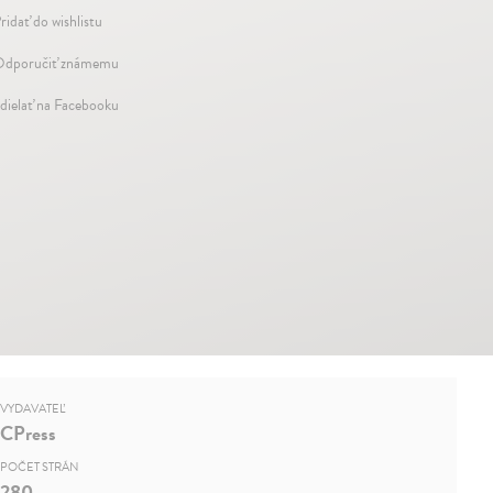
ridať do wishlistu
dporučiť známemu
dielať na Facebooku
VYDAVATEĽ
CPress
POČET STRÁN
280