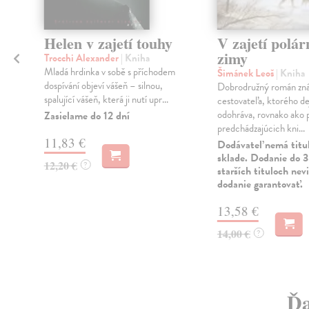
Helen v zajetí touhy
V zajetí polár
zimy
Trocchi Alexander
| Kniha
Mladá hrdinka v sobě s příchodem
Šimánek Leoš
| Kniha
dospívání objeví vášeň – silnou,
Dobrodružný román z
spalující vášeň, která ji nutí upr...
cestovateľa, ktorého de
odohráva, rovnako ako p
Zasielame do 12 dní
predchádzajúcich kni...
11,83 €
Dodávateľ nemá titu
sklade. Dodanie do 3
12,20 €
?
starších tituloch ne
dodanie garantovať.
13,58 €
14,00 €
?
Ďa