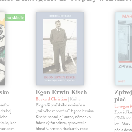
na sklade
sko
Egon Erwin Kisch
Zpíve
plač
Buckard Christian
| Kniha
osefovi
Biografii pražského novináře a
Lanegan 
 druhej
„zuřivého reportéra“ Egona Erwina
Zpověď ku
 Jeho
Kische napsal její autor, německo-
příběh roc
Paulo, kde
židovský žurnalista, spisovatel a
let . Mark
voriacimi
filmař Christian Buckard v roce
pódia dost