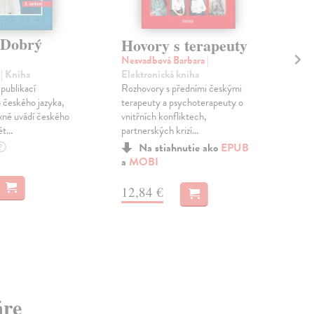
 Dobrý
Př
Hovory s terapeuty
gu
Nesvadbová Barbara
|
Elektronická kniha
f
| Kniha
Mor
Rozhovory s předními českými
 publikací
Vzp
terapeuty a psychoterapeuty o
 českého jazyka,
česk
vnitřních konfliktech,
xně uvádí českého
před
partnerských krizí...
t...
kde 
Zas
Na stiahnutie ako
EPUB
?
a
MOBI
4,
12,84 €
5,1
áre