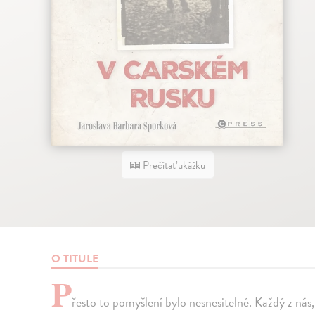
Prečítať ukážku
O TITULE
P
řesto to pomyšlení bylo nesnesitelné. Každý z nás