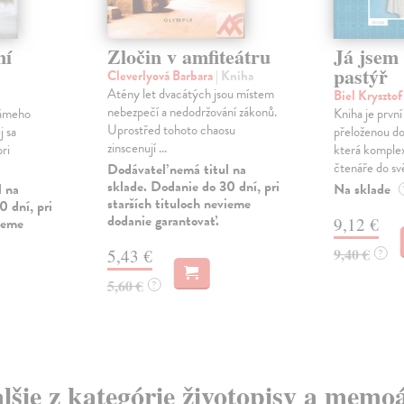
ní
Zločin v amfiteátru
Já jsem
pastýř
Cleverlyová Barbara
| Kniha
Atény let dvacátých jsou místem
Biel Kryszto
nebezpečí a nedodržování zákonů.
námeho
Kniha je první
Uprostřed tohoto chaosu
j sa
přeloženou do
zinscenují ...
ri
která komple
čtenáře do svě
Dodávateľ nemá titul na
sklade. Dodanie do 30 dní, pri
l na
Na sklade
starších tituloch nevieme
0 dní, pri
dodanie garantovať.
vieme
9,12 €
9,40 €
5,43 €
?
5,60 €
?
lšie z kategórie životopisy a memo