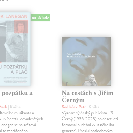
na sklade
j pozpátku a
Na cestách s Jiřím
Černým
Mark
| Kniha
Sedláček Petr
| Kniha
ltovního muzikanta a
Významný český publicista Jiří
ku v Seattlu devadesátých
Černý (1936-2023) po desetiletí
 Lanegan se na světová
formoval hudební vkus několika
al ze zaprášeného
generací. Proslul poslechovými