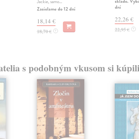
sklade. Vyb
Jackie, samo...
dní
Zasielame do 12 dní
22,26 €
18,14 €
22,95 €
?
18,70 €
?
atelia s podobným vkusom si kúpili