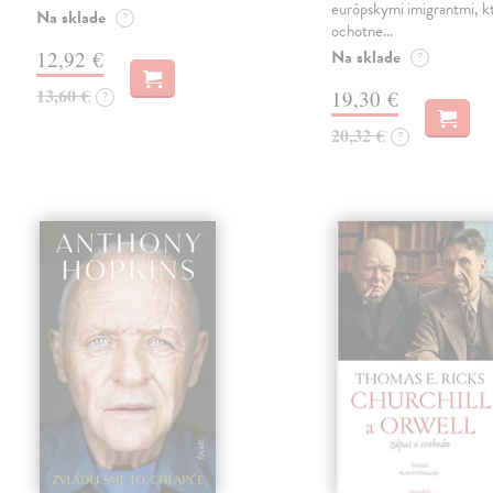
európskymi imigrantmi, k
Na sklade
?
ochotne…
Na sklade
12,92 €
?
13,60 €
19,30 €
?
20,32 €
?