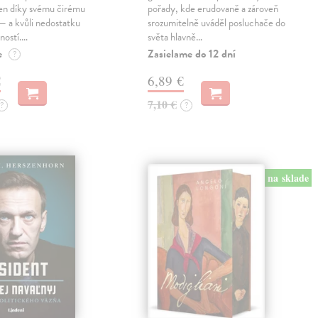
jen díky svému čirému
pořady, kde erudovaně a zároveň
— a kvůli nedostatku
srozumitelně uváděl posluchače do
ností.…
světa hlavně…
e
Zasielame do 12 dní
?
€
6,89 €
7,10 €
?
?
na sklade