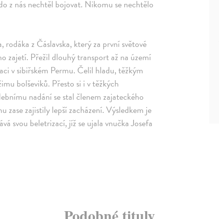
do z nás nechtěl bojovat. Nikomu se nechtělo
 rodáka z Čáslavska, který za první světové
o zajetí. Přežil dlouhý transport až na území
ci v sibiřském Permu. Čelil hladu, těžkým
u bolševiků. Přesto si i v těžkých
debnímu nadání se stal členem zajateckého
 zase zajistily lepší zacházení. Výsledkem je
ává svou beletrizací, jíž se ujala vnučka Josefa
Podobné tituly