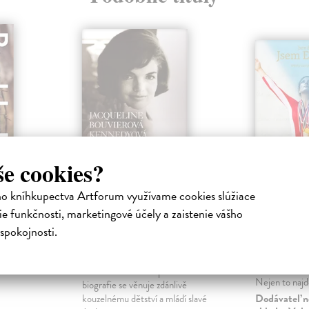
še cookies?
Jacqueline
Jsem že
ho kníhkupectva Artforum využívame cookies slúžiace
Bouvierová
Evropa
ha
e funkčnosti, marketingové účely a zaistenie vášho
Kennedyová
amy
Khousnoutdin
spokojnosti.
Onassisová
zabudne.
Příběhy oživuj
uhej
mimořádných
Leamingová Barbara
| Kniha
dávné historie
Citlivě a obratně napsaná
Nejen to najde
biografie se věnuje zdánlivě
Dodávateľ n
kouzelnému dětství a mládí slavé