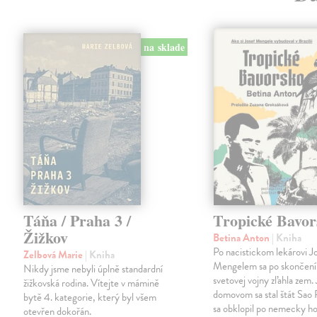
na sklade
Táňa / Praha 3 /
Tropické Bavor
Žižkov
Betina Anton
| Kniha
Po nacistickom lekárovi J
Zelbová Marie
| Kniha
Mengelem sa po skončení
Nikdy jsme nebyli úplně standardní
svetovej vojny zľahla zem.
žižkovská rodina. Vítejte v mámině
domovom sa stal štát Sao 
bytě 4. kategorie, který byl všem
sa obklopil po nemecky ho
otevřen dokořán.