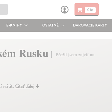
0 ks
E-KNIHY
OSTATNÉ
DAROVACIE KARTY
rském Rusku
Přežil jsem zajetí na
í vrátit.
Čítať ďalej
↓