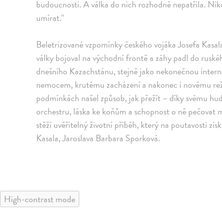
budoucnosti. A válka do nich rozhodně nepatřila. Nik
umírat.“
Beletrizované vzpomínky českého vojáka Josefa Kasala,
války bojoval na východní frontě a záhy padl do ruskéh
dnešního Kazachstánu, stejně jako nekonečnou interna
nemocem, krutému zacházení a nakonec i novému režim
podmínkách našel způsob, jak přežít – díky svému hu
orchestru, láska ke koňům a schopnost o ně pečovat mu
stěží uvěřitelný životní příběh, který na poutavosti získ
Kasala, Jaroslava Barbara Sporková.
High-contrast mode