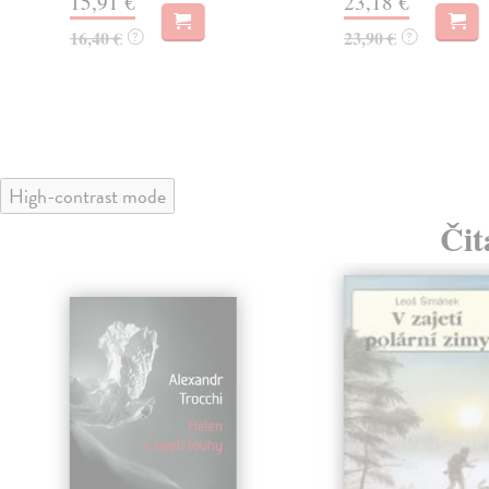
15,91 €
23,18 €
16,40 €
23,90 €
?
?
High-contrast mode
Čit