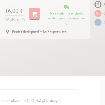
P
16,00 €
Na sklade – Zasielame
O
nasledujúci pracovný deň
16,49 €
?
Z
?
Pozrieť dostupnosť v kníhkupectvách
, co narukoval, měl nějaké představy o