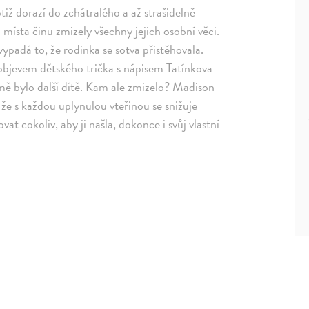
iž dorazí do zchátralého a až strašidelně
z místa činu zmizely všechny jejich osobní věci.
padá to, že rodinka se sotva přistěhovala.
 objevem dětského trička s nápisem Tatínkova
ě bylo další dítě. Kam ale zmizelo? Madison
 že s každou uplynulou vteřinou se snižuje
vat cokoliv, aby ji našla, dokonce i svůj vlastní