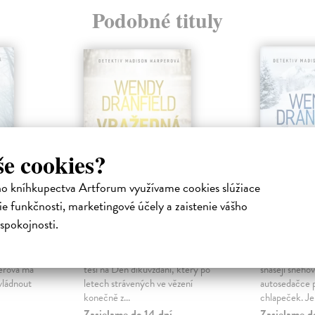
Podobné tituly
še cookies?
ho kníhkupectva Artforum využívame cookies slúžiace
e funkčnosti, marketingové účely a zaistenie vášho
Vražedná naděje
Mrazivé
spokojnosti.
iha
Dranfield Wendy
| Kniha
Dranfield W
pohřešuje,
Detektiv Madison Harperová se
Na městečko 
erová má
těší na Den díkůvzdání, který po
snášejí sněhov
vládnout
letech strávených ve vězení
autosedačce p
konečně z...
chlapeček. Je.
Zasielame do 14 dní
Zasielame d