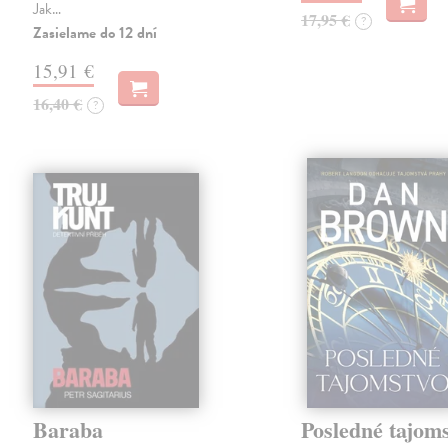
Jak…
17,95 €
?
Zasielame do 12 dní
15,91 €
16,40 €
?
Baraba
Posledné tajom