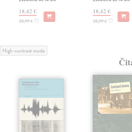
18,42 €
18,42 €
18,99 €
18,99 €
?
?
High-contrast mode
Čit