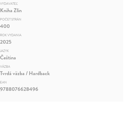
VYDAVATEĽ
Kniha Zlín
POČET STRÁN
400
ROK VYDANIA
2025
JAZYK
Čeština
VÄZBA
Tvrdá väzba / Hardback
EAN
9788076628496