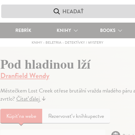
REBRÍK
KNIHY
BOOKS
KNIHY
-
BELETRIA
-
DETEKTÍVKY / MYSTERY
Pod hladinou lží
Dranfield Wendy
Městečkem Lost Creek otřese brutální vražda mladého páru a je
zvrtlo?
Čítať ďalej
↓
Kúpiť
na webe
Rezervovať v kníhkupectve