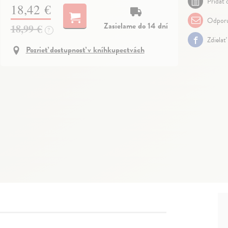
Pridať 
18,42 €
Odporu
Zasielame do 14 dní
18,99 €
?
Zdielať
Pozrieť dostupnosť v kníhkupectvách