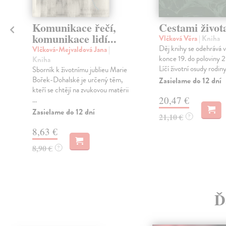
Komunikace řečí,
Cestami život
komunikace lidí...
Vlčková Věra
| Kniha
Děj knihy se odehrává v
Vlčková-Mejvaldová Jana
|
konce 19. do poloviny 20
Kniha
Líčí životní osudy rodiny
Sborník k životnímu jublieu Marie
Bořek-Dohalské je určený těm,
Zasielame do 12 dní
kteří se chtějí na zvukovou matérii
20,47 €
...
Zasielame do 12 dní
21,10 €
?
8,63 €
8,90 €
?
Ď