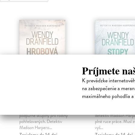
Príjmete na
K prevádzke internetové
na zabezpečenie a merani
Hrobová hora
Stopy v dešti
maximálneho pohodlia a 
Dranfield Wendy
| Kniha
Dranfield Wendy
| Kn
V Lost Creek se scházejí členové
Zatímco se její partner 
podpůrné skupiny pro rodiny
detektiv Madison Harp
pohřešovaných. Detektiv
plné ruce práce. Musí z
Madison Harpero...
vyš...
Zasielame do 14 dní
Zasielame do 14 dní