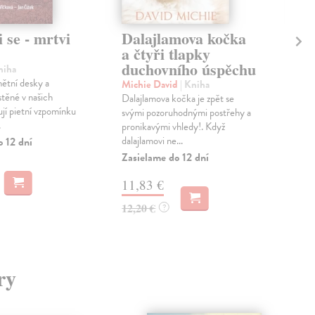
i se - mrtvi
Dalajlamova kočka
Hr
a čtyři tlapky
Krá
duchovního úspěchu
Verš
niha
mís
ětní desky a
Michie David
| Kniha
kde 
těné v našich
Dalajlamova kočka je zpět se
p...
ují pietní vzpomínku
svými pozoruhodnými postřehy a
.
Zas
pronikavými vhledy!. Když
dalajlamovi ne...
o 12 dní
14
Zasielame do 12 dní
15,
11,83 €
12,20 €
?
ry