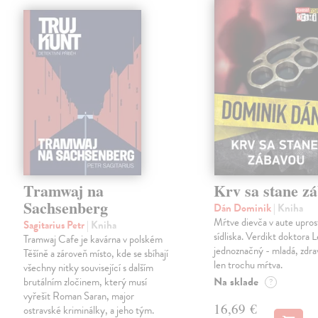
Tramwaj na
Krv sa stane z
Sachsenberg
Dán Dominik
| Kniha
Mŕtve dievča v aute upros
Sagitarius Petr
| Kniha
sídliska. Verdikt doktora 
Tramwaj Cafe je kavárna v polském
jednoznačný - mladá, zdra
Těšíně a zároveň místo, kde se sbíhají
len trochu mŕtva.
všechny nitky související s dalším
Na sklade
brutálním zločinem, který musí
?
vyřešit Roman Saran, major
16,69 €
ostravské kriminálky, a jeho tým.