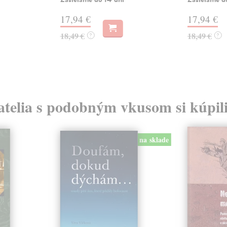
17,94 €
17,94 €
18,49 €
18,49 €
?
?
atelia s podobným vkusom si kúpili
na sklade