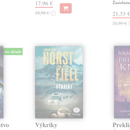
Zasielam
17,96 €
18,90 €
21,33 
?
21,99 €
na sklade
stvo
Výkriky
Prekli