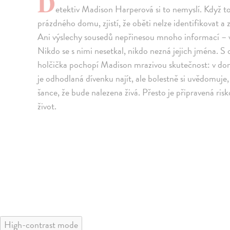
D
etektiv Madison Harperová si to nemyslí. Když tot
prázdného domu, zjistí, že oběti nelze identifikovat a 
Ani výslechy sousedů nepřinesou mnoho informací – vy
Nikdo se s nimi nesetkal, nikdo nezná jejich jména. S
holčička pochopí Madison mrazivou skutečnost: v dom
je odhodlaná dívenku najít, ale bolestně si uvědomuje,
šance, že bude nalezena živá. Přesto je připravená risko
život.
High-contrast mode