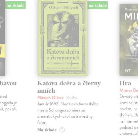
na sklade
na sklade
ábavou
Katova dcéra a čierny
Hra
mních
Minier B
tred
Devátý pří
Pötzsch Oliver
| Kniha
Lengyela je
kriminalis
Január 1663. Neďaleko bavorského
vá, pekná,
novém, ne
mesta Schongau zomiera za
thrilleru 
dramatických okolností miestny
na interne
farár.
podcast o
Na sklade
?
vrahovi Ju