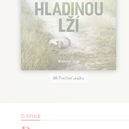
Prečítať ukážku
O TITULE