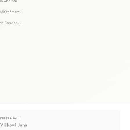
do wishlistu
čiť známemu
 na Facebooku
PREKLADATEĽ
Vlčková Jana