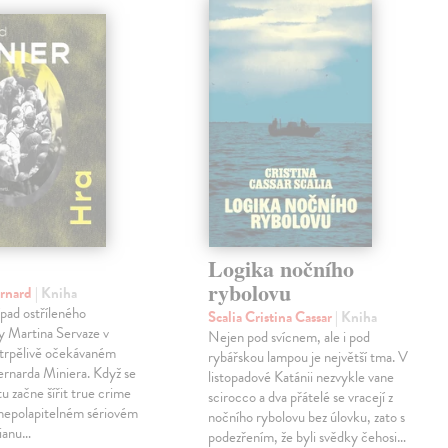
Logika nočního
rybolovu
ernard
| Kniha
pad ostříleného
Scalia Cristina Cassar
| Kniha
ty Martina Servaze v
Nejen pod svícnem, ale i pod
trpělivě očekávaném
rybářskou lampou je největší tma. V
Bernarda Miniera. Když se
listopadové Katánii nezvykle vane
tu začne šířit true crime
scirocco a dva přátelé se vracejí z
 nepolapitelném sériovém
nočního rybolovu bez úlovku, zato s
lianu…
podezřením, že byli svědky čehosi…