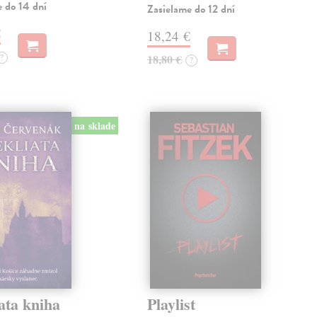
e do 14 dní
Zasielame do 12 dní
€
18,24 €
?
18,80 €
?
na sklade
ata kniha
Playlist