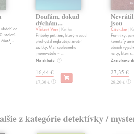
a
Doufám, dokud
Nevrátil
dýchám...
jsou
 období od
Vlčková Věra
| Kniha
Čížek Jan
| K
. století.
Příběhy pěti žen, kterým osud
Pomníky, pam
 Matěj...
přichystal nejkrutější životní
kenotafy umís
zážitky. Mají společného
obcích vyjadř
jmenovatele – ...
na ty, kteří s..
Na sklade
Zasielame d
?
16,44 €
27,35 €
17,30 €
28,20 €
?
?
alšie z kategórie detektívky / myste