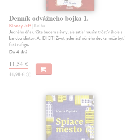
Denník odvážneho bojka 1.
Kinney Jeff
| Kniha
Jedného dňa určite budem slávny, ale zatiaľ musím trčať v škole s
bandou idiotov. A. IDIOTI Život jedenásťročného decka môže byť
fakt nafigu.
Do 4 dní
11,54 €
11,90 €
?