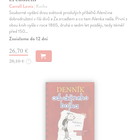
Carroll Lewis
| Kniha
Souborné vydání dvou světově proslulých příběhů Alenčina
dobrodružství v říši divů a Za zrcadlem a co tam Alenka našla. První z
obou knih vyšla v roce 1865, druhá o sedm let později, tedy téměř
před 150…
Zasielame do 12 dní
26,70 €
28,10 €
?