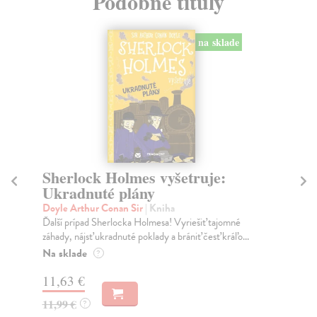
Podobné tituly
na sklade
Sherlock Holmes vyšetruje:
S
Ukradnuté plány
M
Doyle Arthur Conan Sir
| Kniha
Do
Ďalší prípad Sherlocka Holmesa! Vyriešiť tajomné
Ďal
záhady, nájsť ukradnuté poklady a brániť česť kráľo...
záh
Na sklade
Za
?
11,63 €
11
11,99 €
11
?