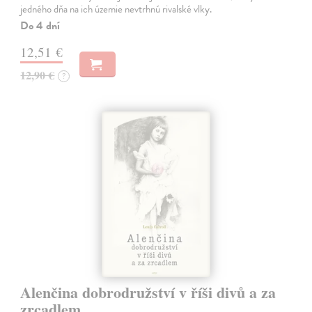
jedného dňa na ich územie nevtrhnú rivalské vlky.
Do 4 dní
12,51 €
12,90 €
?
Alenčina dobrodružství v říši divů a za
zrcadlem