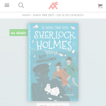
KNIHY
-
KNIHY PRE DETI
-
OD 10 DO 13 ROKOV
na sklade