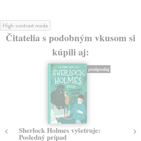
High-contrast mode
Čitatelia s podobným vkusom si
kúpili aj:
na sklade
Vzdor
De
ďa
Fuks Julián
| Kniha