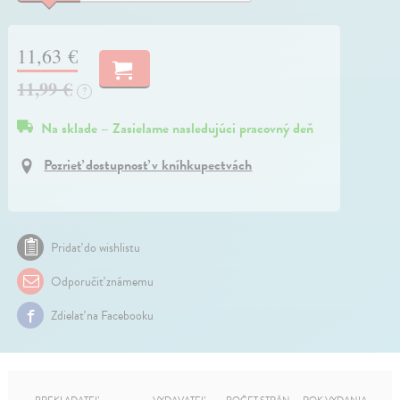
11,63 €
11,99 €
?
Na sklade – Zasielame nasledujúci pracovný deň
Pozrieť dostupnosť v kníhkupectvách
Pridať do wishlistu
Odporučiť známemu
Zdielať na Facebooku