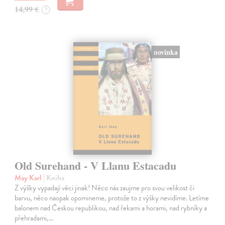
14,99 €
?
novinka
Old Surehand - V Llanu Estacadu
May Karl
| Kniha
Z výšky vypadají věci jinak! Něco nás zaujme pro svou velikost či
barvu, něco naopak opomineme, protože to z výšky nevidíme. Letíme
balonem nad Českou republikou, nad řekami a horami, nad rybníky a
přehradami,…