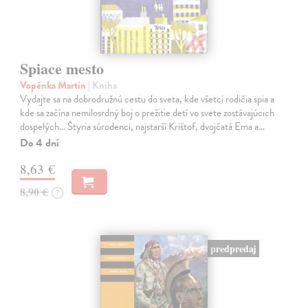
Spiace mesto
Vopěnka Martin
| Kniha
Vydajte sa na dobrodružnú cestu do sveta, kde všetci rodičia spia a
kde sa začína nemilosrdný boj o prežitie detí vo svete zostávajúcich
dospelých... Štyria súrodenci, najstarší Krištof, dvojčatá Ema a…
Do 4 dní
8,63 €
8,90 €
?
predpredaj