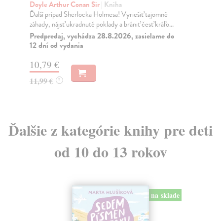
Mladá manželská dvojica uteká v sedemdesiatych
Hl
rokoch minulého storočia aj s adoptovaným synčekom
Det
z ...
na 
Na sklade
Do
?
18,15 €
15
19,11 €
?
15
Ďalšie z kategórie knihy pre deti
od 10 do 13 rokov
na sklade