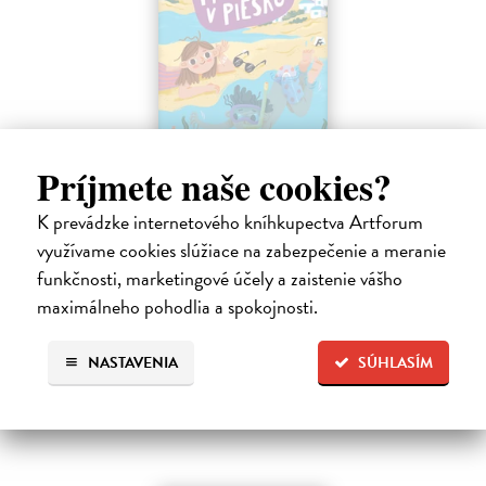
Príjmete naše cookies?
Sedem písmen v piesku
Hlušíková Marta
| Kniha
K prevádzke internetového kníhkupectva Artforum
Dovolenka na Kréte je niekedy plná prekvapení. Súrodenci Noro a
využívame cookies slúžiace na zabezpečenie a meranie
Anabela pri mori spoznávajú svojráznych Chrtovcov, natrafia na
usušenú jaštericu, zaujmú ich Uwe a Hans, ktorí sú takmer celé dni
funkčnosti, marketingové účely a zaistenie vášho
zahrabaní…
maximálneho pohodlia a spokojnosti.
Na sklade
14,20 €
NASTAVENIA
SÚHLASÍM
14,95 €
?