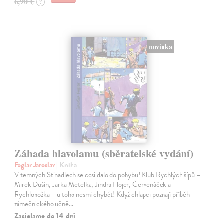
6,90 €
?
novinka
Záhada hlavolamu (sběratelské vydání)
Foglar Jaroslav
| Kniha
V temných Stínadlech se cosi dalo do pohybu! Klub Rychlých šípů –
Mirek Dušín, Jarka Metelka, Jindra Hojer, Červenáček a
Rychlonožka – u toho nesmí chybět! Když chlapci poznají příběh
zámečnického učně…
Zasielame do 14 dní