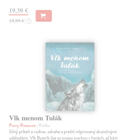
19,39 €
19,99 €
?
Vlk menom Tulák
Parry Rosanne
| Kniha
Silný príbeh o rodine, odvahe a prežití inšpirovaný skutočnými
udalosťami. Vlk Bystrík žije so svojou svorkou v horách, až kým