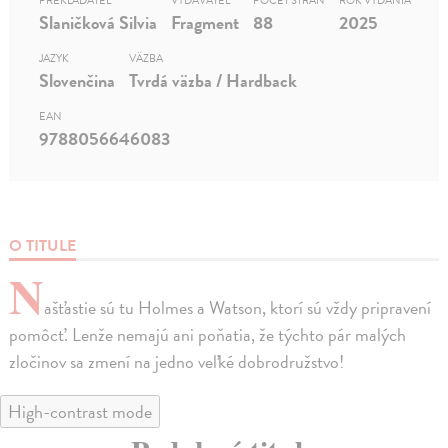
PREKLADATEĽ
VYDAVATEĽ
POČET STRÁN
ROK VYDANIA
Slaničková Silvia
Fragment
88
2025
JAZYK
VÄZBA
Slovenčina
Tvrdá väzba / Hardback
EAN
9788056646083
O TITULE
N
ašťastie sú tu Holmes a Watson, ktorí sú vždy pripravení
pomôcť. Lenže nemajú ani poňatia, že týchto pár malých
zločinov sa zmení na jedno veľké dobrodružstvo!
High-contrast mode