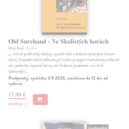
Old Surehand - Ve Skalistých horách
May Karl
| Kniha
„… mírně podlouhlý obličej, vysoké čelo s dvěma výraznými čárami
obočí, hranaté čelisti zdůrazňující celkový dojem mohutnosti a hlavně
oči, podivné, nejasné barvy, oči hluboce posazené, co chvíli
uplouvající…
Predpredaj, vychádza 3.9.2026, zasielame do 12 dní od
vydania
17,99 €
19,99 €
?
predpredaj