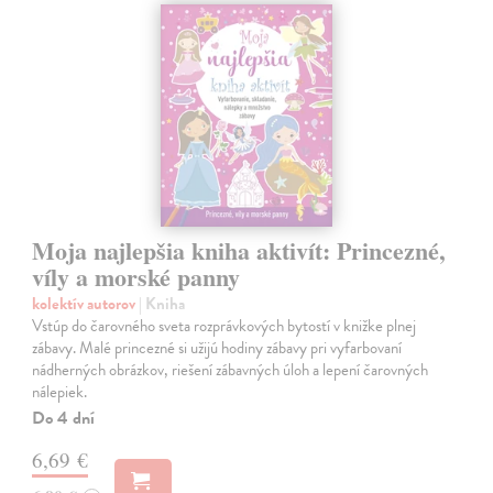
Moja najlepšia kniha aktivít: Princezné,
víly a morské panny
kolektív autorov
| Kniha
Vstúp do čarovného sveta rozprávkových bytostí v knižke plnej
zábavy. Malé princezné si užijú hodiny zábavy pri vyfarbovaní
nádherných obrázkov, riešení zábavných úloh a lepení čarovných
nálepiek.
Do 4 dní
6,69 €