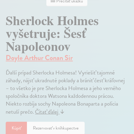
Prečítať ukážku
Sherlock Holmes
vyšetruje: Šesť
Napoleonov
Doyle Arthur Conan Sir
Ďalší prípad Sherlocka Holmesa! Vyriešiť tajomné
záhady, nájsť ukradnuté poklady a brániť česť kráľovnej
– to všetko je pre Sherlocka Holmesa a jeho verného
spoločníka doktora Watsona každodennou prácou.
Niekto rozbíja sochy Napoleona Bonaparta a polícia
netuší prečo.
Čítať ďalej
↓
Kúpiť
Rezervovať v kníhkupectve