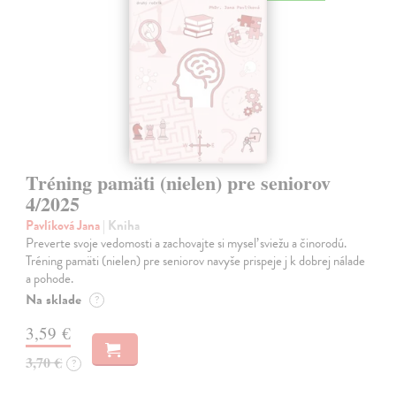
Tréning pamäti (nielen) pre seniorov
4/2025
Pavlíková Jana
| Kniha
Preverte svoje vedomosti a zachovajte si myseľ sviežu a činorodú.
Tréning pamäti (nielen) pre seniorov navyše prispeje j k dobrej nálade
a pohode.
Na sklade
?
3,59 €
3,70 €
?