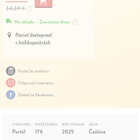
14,10 €
?
Na sklade – Zasielame dnes
?
Pozrieť dostupnosť
v kníhkupectvách
Pridať do wishlistu
Odporučiť známemu
Zdielať na Facebooku
VYDAVATEĽ
POČET STRÁN
ROK VYDANIA
JAZYK
Portál
176
2025
Čeština