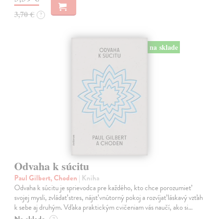
3,70 €
?
na sklade
Odvaha k súcitu
Paul Gilbert, Choden
| Kniha
Odvaha k súcitu je sprievodca pre každého, kto chce porozumieť
svojej mysli, zvládať stres, nájsť vnútorný pokoj a rozvíjať láskavý vzťah
k sebe aj druhým. Vďaka praktickým cvičeniam vás naučí, ako si…