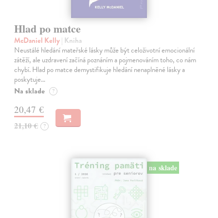
Hlad po matce
McDaniel Kelly
| Kniha
Neustálé hledání mateřské lásky může být celoživotní emocionální
zátěží, ale uzdravení začíná poznáním a pojmenováním toho, co nám
chybí. Hlad po matce demystifikuje hledání nenaplněné lásky a
poskytuje…
Na sklade
?
20,47 €
21,10 €
?
na sklade