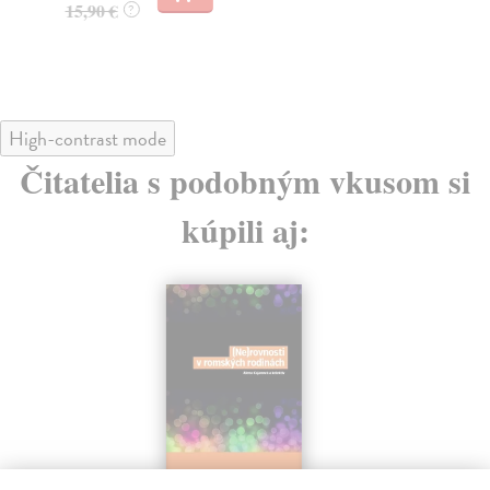
15,90 €
?
21
High-contrast mode
Čitatelia s podobným vkusom si
kúpili aj: