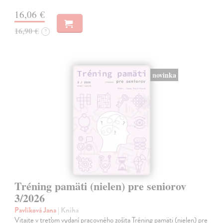
16,06 €
16,90 €
?
novinka
Tréning pamäti (nielen) pre seniorov
3/2026
Pavlíková Jana
| Kniha
Vitajte v treťom vydaní pracovného zošita Tréning pamäti (nielen) pre