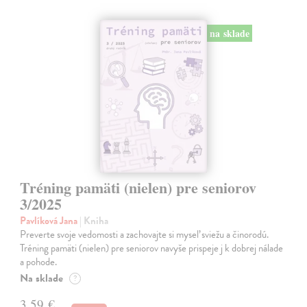
na sklade
Tréning pamäti (nielen) pre seniorov
3/2025
Pavlíková Jana
| Kniha
Preverte svoje vedomosti a zachovajte si myseľ sviežu a činorodú.
Tréning pamäti (nielen) pre seniorov navyše prispeje j k dobrej nálade
a pohode.
Na sklade
?
3,59 €