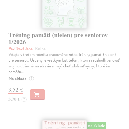
Tréning pamäti (nielen) pre seniorov
1/2026
Pavlíková Jana
| Kniha
Vitajte v treťom ročníku pracovného zošita Tréning pamäti (nielen)
pre seniorov. Určený je všetkým lúštiteľom, ktorí sa rozhodli venovať
svojmu duševnému zdraviu a majú chuť zdolávať výzvy, ktoré im
pomôžu…
Na sklade
?
3,52 €
3,70 €
?
na sklade