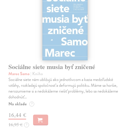
Sociálne siete musia byť zničené
Marec Samo
| Kniha
Sociálne siete nám ubližujú ako jednotlivcom a kazia medziľudské
vzťahy, rozkladajú spoločnosť a deformujú politiku. Máme sa horšie,
nerozumieme si a nedokážeme riešiť problémy, lebo sa nedokážeme
dohodnúť…
Na sklade
?
16,44 €
16,95 €
?