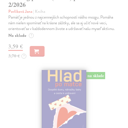
2/2026
Pavlíková Jana
| Kniha
Pamäť je jednou z najcennejších schopností nášho mozgu. Pomáha
nám nielen spomínať na krásne zážitky, ale sa aj učiť nové veci,
orientovať sa v každodennom živote a udržiavať našu myseľ aktívnu.
Na sklade
?
3,59 €
3,70 €
?
na sklade