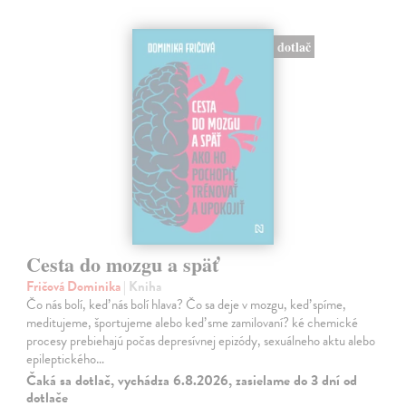
dotlač
Cesta do mozgu a späť
Fričová Dominika
| Kniha
Čo nás bolí, keď nás bolí hlava? Čo sa deje v mozgu, keď spíme,
meditujeme, športujeme alebo keď sme zamilovaní? ké chemické
procesy prebiehajú počas depresívnej epizódy, sexuálneho aktu alebo
epileptického…
Čaká sa dotlač, vychádza 6.8.2026, zasielame do 3 dní od
dotlače