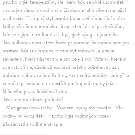
psychologie, terapeutům, ale i těm, kdo se chtějí zamyslet
nad svým vlastním rodinným životem a jeho vlivem na jejich
osobnost. Přístupný styl psaní a bohatství témat činí z této
knihy užitečnou pomůcku i inspirativní čtení pro každého,
kdo se zajímá o rodinné vztahy, jejich vývoj a dynamiku.
Jan Kulhánek nám v této knize připomíná, že rodina není jen
místem, kde se učíme milovat a být milováni, ale také
základem, který nás formuje pro celý život. Vztahy, které si
zde vytvoříme, zůstávají součástí našeho příběhu, ať už v
dobrém, nebo ve zlém. Kniha „Rozmanité podoby rodiny“ je
cenným průvodcem na cestě k pochopení rodiny jako
klíčového prvku lidského života.
Jaká témata v knize potkáte?
- Mezigenerační vztahy - Moderní výzvy rodičovství - Vliv
rodiny na vývoj dětí - Psychologie rodinných vazeb -
Zkušenosti z rodinné terapie