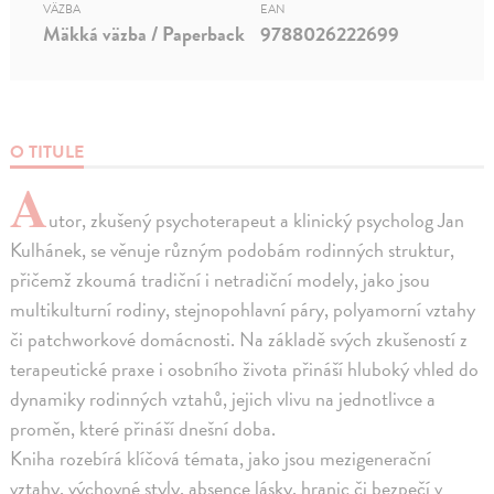
VÄZBA
EAN
Mäkká väzba / Paperback
9788026222699
O TITULE
A
utor, zkušený psychoterapeut a klinický psycholog Jan
Kulhánek, se věnuje různým podobám rodinných struktur,
přičemž zkoumá tradiční i netradiční modely, jako jsou
multikulturní rodiny, stejnopohlavní páry, polyamorní vztahy
či patchworkové domácnosti. Na základě svých zkušeností z
terapeutické praxe i osobního života přináší hluboký vhled do
dynamiky rodinných vztahů, jejich vlivu na jednotlivce a
proměn, které přináší dnešní doba.
Kniha rozebírá klíčová témata, jako jsou mezigenerační
vztahy, výchovné styly, absence lásky, hranic či bezpečí v