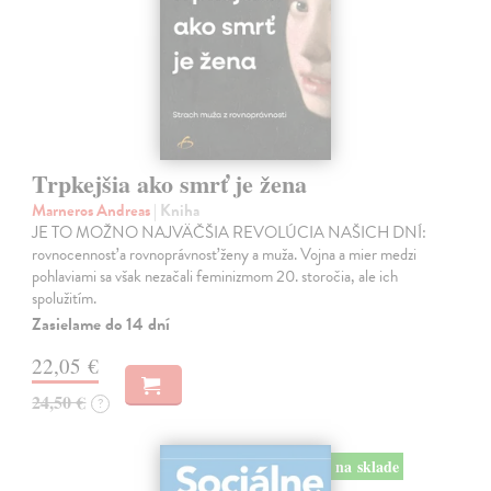
Trpkejšia ako smrť je žena
Marneros Andreas
| Kniha
JE TO MOŽNO NAJVÄČŠIA REVOLÚCIA NAŠICH DNÍ:
rovnocennosť a rovnoprávnosť ženy a muža. Vojna a mier medzi
pohlaviami sa však nezačali feminizmom 20. storočia, ale ich
spolužitím.
Zasielame do 14 dní
22,05 €
24,50 €
?
na sklade