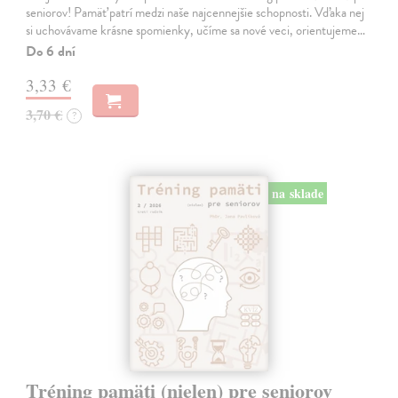
seniorov! Pamäť patrí medzi naše najcennejšie schopnosti. Vďaka nej
si uchovávame krásne spomienky, učíme sa nové veci, orientujeme…
Do 6 dní
3,33 €
3,70 €
?
na sklade
Tréning pamäti (nielen) pre seniorov