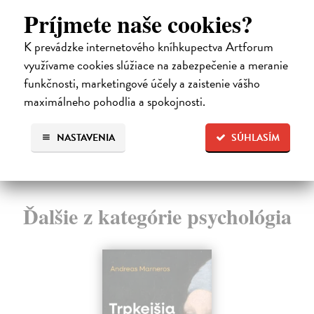
(Ne)rovnosti v romských
D
Príjmete naše cookies?
rodinách
We
Sbí
Kajanová Alena
| Kniha
K prevádzke internetového kníhkupectva Artforum
blí
Kniha mapuje současné role romské ženy a její
využívame cookies slúžiace na zabezpečenie a meranie
postavení v rodině i v rámci majoritní společnosti. Ro...
Za
funkčnosti, marketingové účely a zaistenie vášho
Dodávateľ nemá titul na sklade. Dodanie do cca.
11
30 dní.
maximálneho pohodlia a spokojnosti.
11
4,34 €
NASTAVENIA
SÚHLASÍM
4,47 €
?
Ďalšie z kategórie psychológia