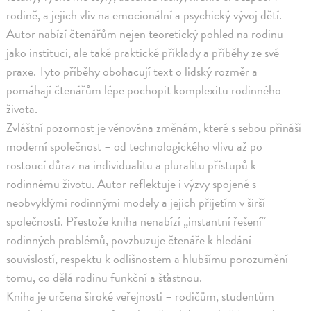
rodině, a jejich vliv na emocionální a psychický vývoj dětí.
Autor nabízí čtenářům nejen teoretický pohled na rodinu
jako instituci, ale také praktické příklady a příběhy ze své
praxe. Tyto příběhy obohacují text o lidský rozměr a
pomáhají čtenářům lépe pochopit komplexitu rodinného
života.
Zvláštní pozornost je věnována změnám, které s sebou přináší
moderní společnost – od technologického vlivu až po
rostoucí důraz na individualitu a pluralitu přístupů k
rodinnému životu. Autor reflektuje i výzvy spojené s
neobvyklými rodinnými modely a jejich přijetím v širší
společnosti. Přestože kniha nenabízí „instantní řešení“
rodinných problémů, povzbuzuje čtenáře k hledání
souvislostí, respektu k odlišnostem a hlubšímu porozumění
tomu, co dělá rodinu funkční a šťastnou.
Kniha je určena široké veřejnosti – rodičům, studentům