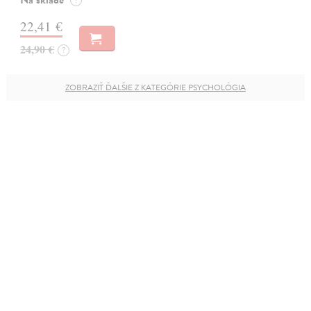
Na sklade
?
22,41 €
24,90 €
?
ZOBRAZIŤ ĎALŠIE Z KATEGÓRIE PSYCHOLÓGIA