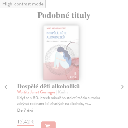
High-contrast mode
Podobné tituly
Dospělé děti alkoholiků
D
r
Woititz Janet Geringer
| Kniha
Když se v 80. letech minulého století začala autorka
Gi
zabývat rodinami lidí závislých na alkoholu, vs...
Pok
neb
Do 7 dní
Na
15,42 €
20