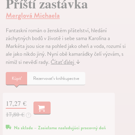
Příští zastávka
Merglová Michaela
Fantaskní román o ženském přátelství, hledání
záchytných bodů v životě i sebe sama Karolína a
Markéta jsou sice na pohled jako oheň a voda, rozumí si
ale jako nikdo jiný. Nyní obě kamarádky čelí výzvám, s
nimiž si nevědí rady.
Čítať ďalej
↓
Kúpiť
Rezervovať v kníhkupectve
17,27 €
17,80 €
?
Na sklade – Zasielame nasledujúci pracovný deň