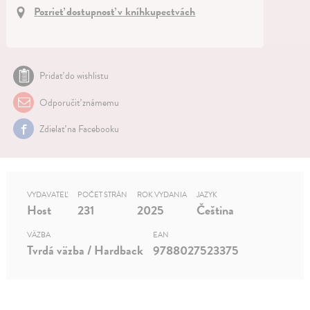
Pozrieť dostupnosť v kníhkupectvách
Pridať do wishlistu
Odporučiť známemu
Zdielať na Facebooku
VYDAVATEĽ
POČET STRÁN
ROK VYDANIA
JAZYK
Host
231
2025
Čeština
VÄZBA
EAN
Tvrdá väzba / Hardback
9788027523375