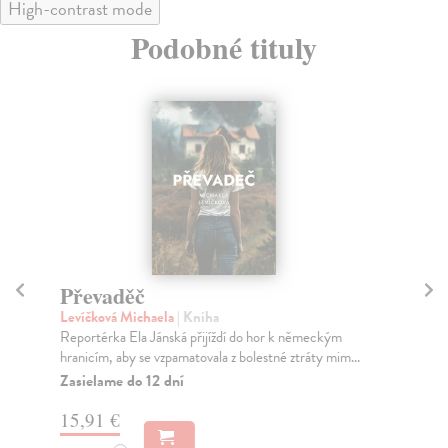
High-contrast mode
Podobné tituly
Převaděč
M
Levíčková Michaela
| Kniha
Ho
Reportérka Ela Jánská přijíždí do hor k německým
Kni
hranicím, aby se vzpamatovala z bolestné ztráty mim...
syn
Zasielame do 12 dní
Do
15,91 €
15