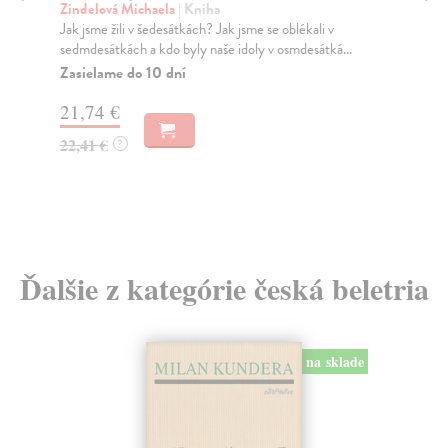
Zindelová Michaela
| Kniha
Kr
Jak jsme žili v šedesátkách? Jak jsme se oblékali v
Tut
sedmdesátkách a kdo byly naše idoly v osmdesátká...
ní 
Zasielame do 10 dní
Za
21,74 €
8,
22,41 €
8,
?
Ďalšie z kategórie česká beletria
na sklade