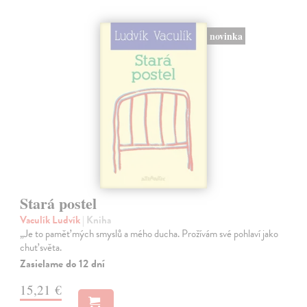
novinka
Stará postel
Vaculík Ludvík
| Kniha
„Je to paměť mých smyslů a mého ducha. Prožívám své pohlaví jako
chuť světa.
Zasielame do 12 dní
15,21 €