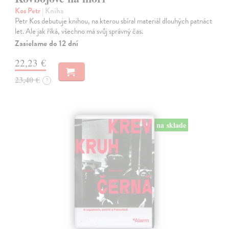
Kos Petr
| Kniha
Petr Kos debutuje knihou, na kterou sbíral materiál dlouhých patnáct
let. Ale jak říká, všechno má svůj správný čas.
Zasielame do 12 dní
22,23 €
23,40 €
?
na sklade