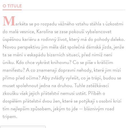
O TITULE
M
arkéta se po rozpadu vážného vztahu stáhla s úzkostmi
do malé vesnice, Karolína se zase pokouší vybalancovat
úspěšnou kariéru a rodinný život, který má do pohody daleko.
Novou perspektivu jim měla dát společná dámská jízda, jenže
ta se mění v eskapádu bizarních situací, před nimiž není
úniku. Kdo chce vykrást knihovnu? Co se píše v králičím
manifestu? A co znamenají dopravní nehody, které jim mizí
přímo před očima? Aby zvládly vyřešit, co je trápí, budou se
muset spolehnout jedna na druhou. Tuhle zatěžkávací
zkoušku však jejich přátelství nemusí ustát. Příběh o
dospělém přátelství dvou žen, které se potýkají s osobní krizí
tím nejlepším způsobem, jakým to jde — bláznivým road
tripem.