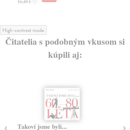
16,40 €
16
?
High-contrast mode
Čitatelia s podobným vkusom si
kúpili aj:
Takoví jsme byli...
Z