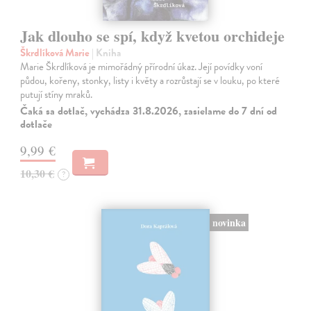
Jak dlouho se spí, když kvetou orchideje
Škrdlíková Marie
| Kniha
Marie Škrdlíková je mimořádný přírodní úkaz. Její povídky voní
půdou, kořeny, stonky, listy i květy a rozrůstají se v louku, po které
putují stíny mraků.
Čaká sa dotlač, vychádza 31.8.2026, zasielame do 7 dní od
dotlače
9,99 €
10,30 €
?
novinka