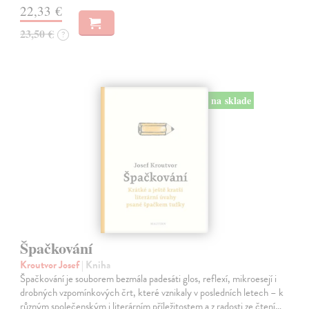
22,33 €
23,50 €
?
na sklade
Špačkování
Kroutvor Josef
| Kniha
Špačkování je souborem bezmála padesáti glos, reflexí, mikroesejí i
drobných vzpomínkových črt, které vznikaly v posledních letech – k
různým společenským i literárním příležitostem a z radosti ze čtení…