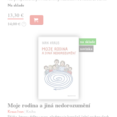
Na sklade
13,30 €
14,00 €
?
na sklade
novinka
Moje rodina a jiná nedorozumění
Kraus Ivan
| Kniha
Sbírka, kterou držíte v ruce, představuje konečně úplný soubor všech