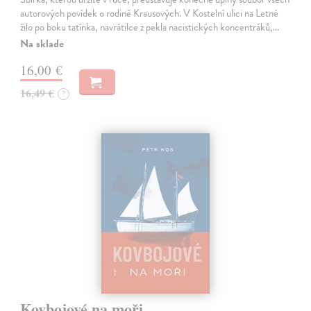
autorových povídek o rodině Krausových. V Kostelní ulici na Letné
žilo po boku tatínka, navrátilce z pekla nacistických koncentráků,…
Na sklade
16,00 €
16,49 €
?
Kovbojové na moři