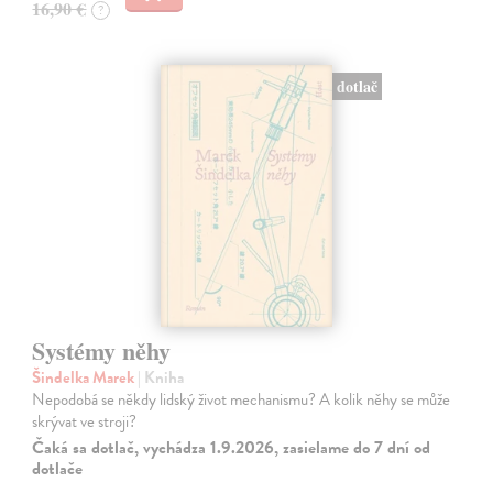
16,90 €
?
dotlač
Systémy něhy
Šindelka Marek
| Kniha
Nepodobá se někdy lidský život mechanismu? A kolik něhy se může
skrývat ve stroji?
Čaká sa dotlač, vychádza 1.9.2026, zasielame do 7 dní od
dotlače