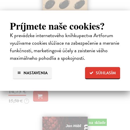
Príjmete naše cookies?
K prevádzke internetového kníhkupectva Artforum
Pomalost
využívame cookies slúžiace na zabezpečenie a meranie
funkčnosti, marketingové účely a zaistenie vášho
Kundera Milan
| Kniha
Pomalost, chronologicky první ze čtyř románů Milana Kundery
maximálneho pohodlia a spokojnosti.
napsaných francouzsky, vychází v českém překladu Anny
Kareninové. Vydávání Kunderových románů v českém jazyce se
uzavírá.
NASTAVENIA
SÚHLASÍM
Na sklade
14,73 €
15,50 €
?
na sklade