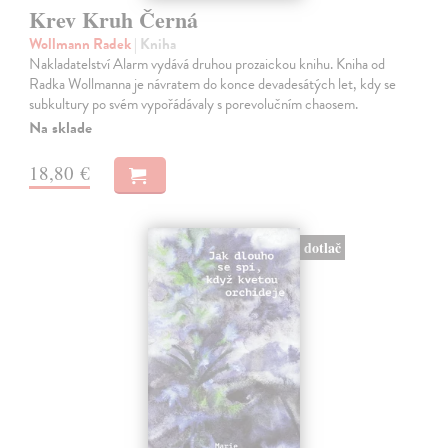
Krev Kruh Černá
Wollmann Radek
| Kniha
Nakladatelství Alarm vydává druhou prozaickou knihu. Kniha od
Radka Wollmanna je návratem do konce devadesátých let, kdy se
subkultury po svém vypořádávaly s porevolučním chaosem.
Na sklade
18,80 €
dotlač