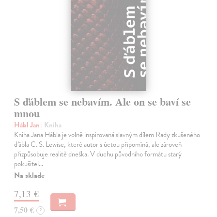
S ďáblem se nebavím. Ale on se baví se
mnou
Hábl Jan
| Kniha
Kniha Jana Hábla je volně inspirovaná slavným dílem Rady zkušeného
ďábla C. S. Lewise, které autor s úctou připomíná, ale zároveň
přizpůsobuje realitě dneška. V duchu původního formátu starý
pokušitel…
Na sklade
7,13 €
7,50 €
?