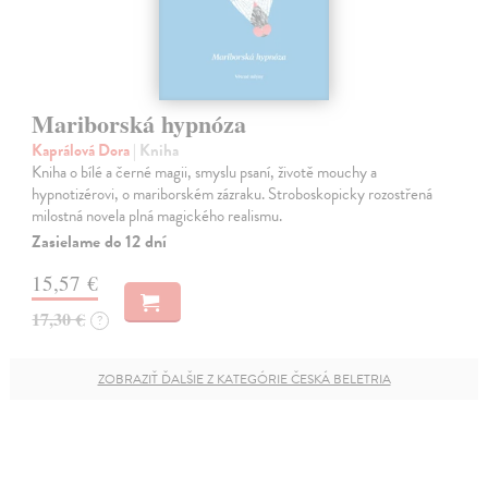
Mariborská hypnóza
Kaprálová Dora
| Kniha
Kniha o bílé a černé magii, smyslu psaní, životě mouchy a
hypnotizérovi, o mariborském zázraku. Stroboskopicky rozostřená
milostná novela plná magického realismu.
Zasielame do 12 dní
15,57 €
17,30 €
?
ZOBRAZIŤ ĎALŠIE Z KATEGÓRIE ČESKÁ BELETRIA