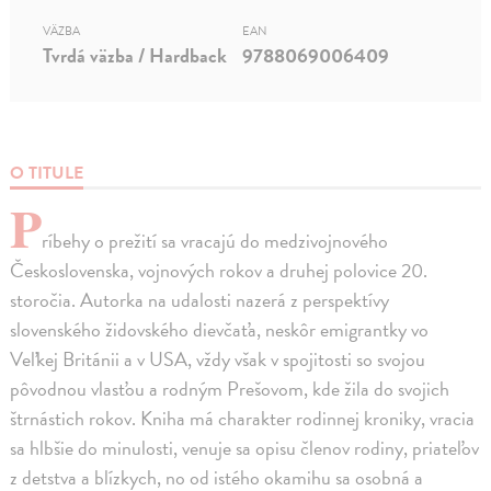
VÄZBA
EAN
Tvrdá väzba / Hardback
9788069006409
O TITULE
P
ríbehy o prežití sa vracajú do medzivojnového
Československa, vojnových rokov a druhej polovice 20.
storočia. Autorka na udalosti nazerá z perspektívy
slovenského židovského dievčaťa, neskôr emigrantky vo
Veľkej Británii a v USA, vždy však v spojitosti so svojou
pôvodnou vlasťou a rodným Prešovom, kde žila do svojich
štrnástich rokov. Kniha má charakter rodinnej kroniky, vracia
sa hlbšie do minulosti, venuje sa opisu členov rodiny, priateľov
z detstva a blízkych, no od istého okamihu sa osobná a