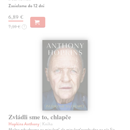
Zasielame do 12 dní
6,89 €
7,10 €
?
Zvládli sme to, chlapče
Hopkins Anthony
| Kniha
Možno zabudneme na minulosť, ale minulosť nezabudne na nás Sir