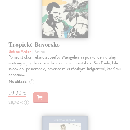
Tropické Bavorsko
Betina Anton
| Kniha
Po nacistickom lekárovi Josefovi Mengelem sa po skončení druhej
svetovej vojny zľahla zem. Jeho domovom sa stal štát Sao Paulo, kde
sa obklopil po nemecky hovoriacimi európskymi imigrantmi, ktorí mu
ochotne…
Na sklade
?
19,30 €
20,32 €
?