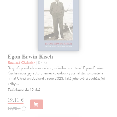
Egon Erwin Kisch
Buckard Christian
| Kniha
Biografii pražského novináře a „zuřivého reportéra“ Egona Erwina
Kische napsal její autor, německo-židovský žurnalista, spisovatel a
filmař Christian Buckard v roce 2023. Také jeho dvě předcházející
knihy,…
Zasielame do 12 dní
19,11 €
19,70 €
?