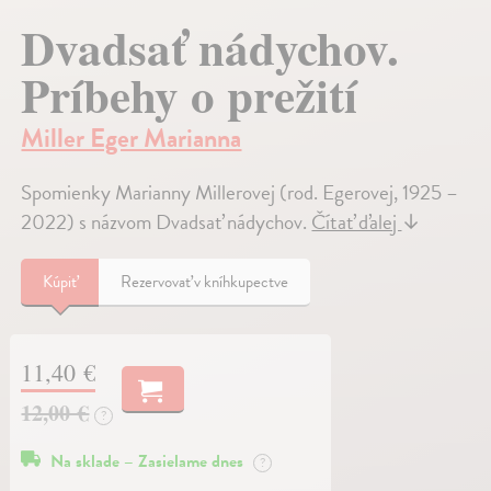
Dvadsať nádychov.
Príbehy o prežití
Miller Eger Marianna
Spomienky Marianny Millerovej (rod. Egerovej, 1925 –
2022) s názvom Dvadsať nádychov.
Čítať ďalej
↓
Kúpiť
Rezervovať v kníhkupectve
11,40 €
12,00 €
?
Na sklade – Zasielame dnes
?