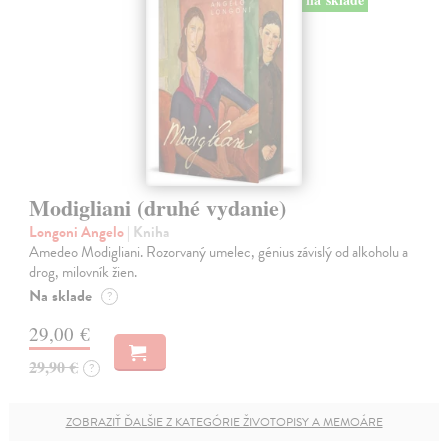
Modigliani (druhé vydanie)
Longoni Angelo
| Kniha
Amedeo Modigliani. Rozorvaný umelec, génius závislý od alkoholu a
drog, milovník žien.
Na sklade
?
29,00 €
29,90 €
?
ZOBRAZIŤ ĎALŠIE Z KATEGÓRIE ŽIVOTOPISY A MEMOÁRE