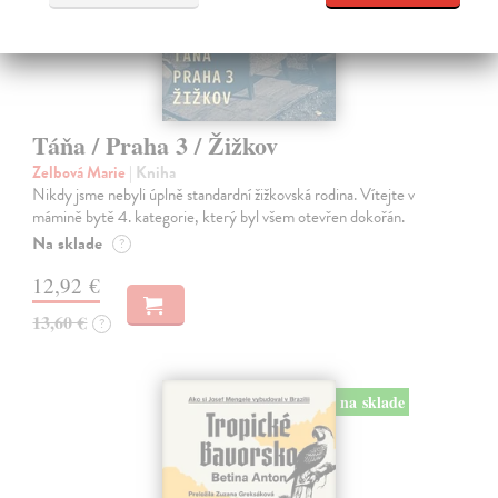
Táňa / Praha 3 / Žižkov
Zelbová Marie
| Kniha
Nikdy jsme nebyli úplně standardní žižkovská rodina. Vítejte v
mámině bytě 4. kategorie, který byl všem otevřen dokořán.
Na sklade
?
12,92 €
13,60 €
?
na sklade