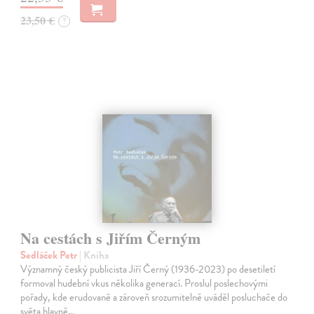
23,50 €
?
Na cestách s Jiřím Černým
Sedláček Petr
| Kniha
Významný český publicista Jiří Černý (1936-2023) po desetiletí
formoval hudební vkus několika generací. Proslul poslechovými
pořady, kde erudovaně a zároveň srozumitelně uváděl posluchače do
světa hlavně…