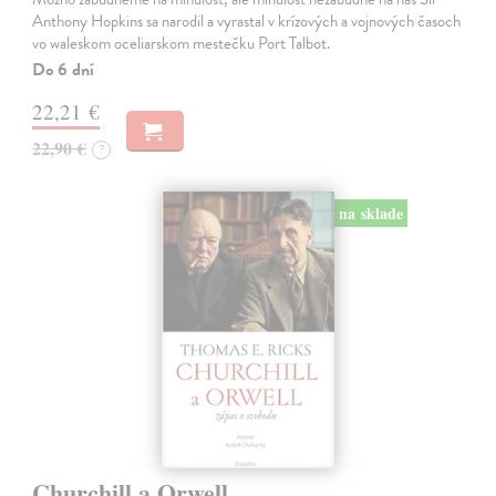
Anthony Hopkins sa narodil a vyrastal v krízových a vojnových časoch
vo waleskom oceliarskom mestečku Port Talbot.
Do 6 dní
22,21 €
22,90 €
?
na sklade
Churchill a Orwell