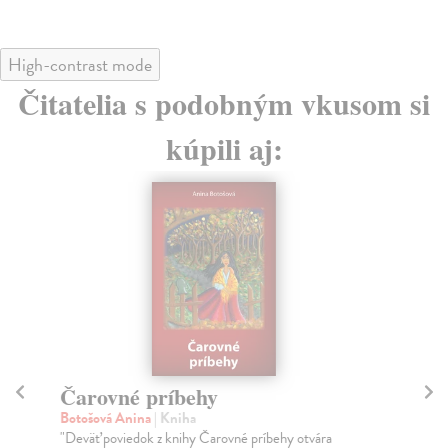
High-contrast mode
Čitatelia s podobným vkusom si
kúpili aj:
Čarovné príbehy
Re
Botošová Anina
| Kniha
Za
"Deväť poviedok z knihy Čarovné príbehy otvára
Nov