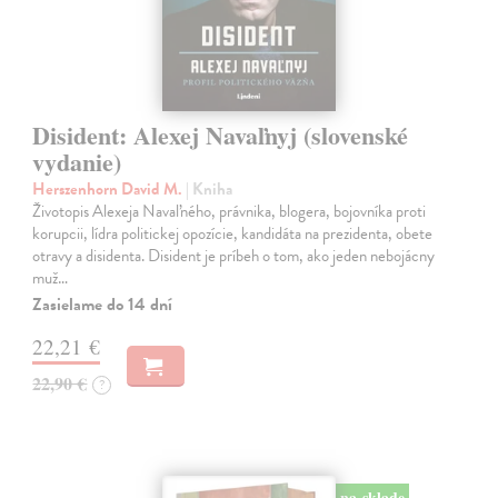
Disident: Alexej Navaľnyj (slovenské
vydanie)
Herszenhorn David M.
| Kniha
Životopis Alexeja Navaľného, právnika, blogera, bojovníka proti
korupcii, lídra politickej opozície, kandidáta na prezidenta, obete
otravy a disidenta. Disident je príbeh o tom, ako jeden nebojácny
muž…
Zasielame do 14 dní
22,21 €
22,90 €
?
na sklade