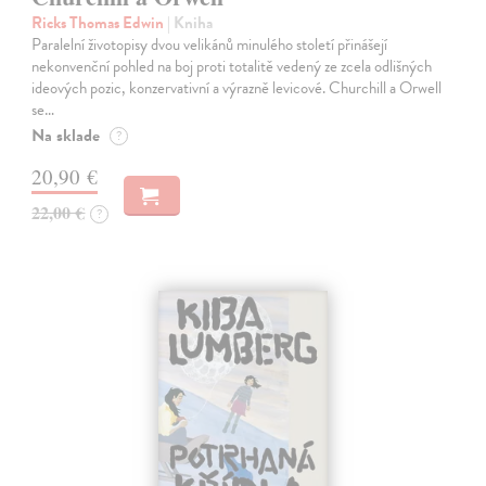
Ricks Thomas Edwin
| Kniha
Paralelní životopisy dvou velikánů minulého století přinášejí
nekonvenční pohled na boj proti totalitě vedený ze zcela odlišných
ideových pozic, konzervativní a výrazně levicové. Churchill a Orwell
se…
Na sklade
?
20,90 €
22,00 €
?