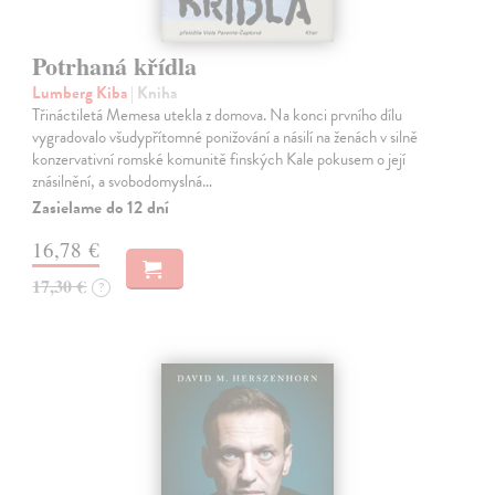
Potrhaná křídla
Lumberg Kiba
| Kniha
Třináctiletá Memesa utekla z domova. Na konci prvního dílu
vygradovalo všudypřítomné ponižování a násilí na ženách v silně
konzervativní romské komunitě finských Kale pokusem o její
znásilnění, a svobodomyslná…
Zasielame do 12 dní
16,78 €
17,30 €
?