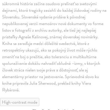
súkromná história začína osudovo prelínať so svetovými
dejinami, ktoré tragicky zasiahli do každej židovskej rodiny na
Slovensku. Slovenské vydanie pridáva k pôvodnej
nepublikovanej verzii memoárov nové dokumenty vo forme
listov a fotografií z archívu autorky, ale tiež jej najlepšej
priateľky Agneše Kalinovej, známej slovenskej novinárky.
Kniha sa zaraďuje medzi dôležité svedectvá, ktoré z
retrospektívy ukazujú, ako sa pokojný život môže rýchlo
zmeniť na boj o prežitie, ako toleranciu a multikultúrne
spolunažívanie dokážu nahradiť obludné –izmy, v ktorých
človek stráca nielen svoje práva a dôstojnosť, ale aj
elementárny priestor na jestvovanie. Sprievodné slovo ku
knihe pripravila Julia Sherwood, preklad knihy Viera
Rybárová.
High-contrast mode