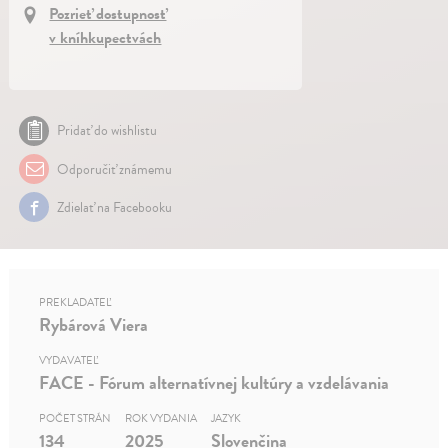
Pozrieť dostupnosť
v kníhkupectvách
Pridať do wishlistu
Odporučiť známemu
Zdielať na Facebooku
PREKLADATEĽ
Rybárová Viera
VYDAVATEĽ
FACE - Fórum alternatívnej kultúry a vzdelávania
POČET STRÁN
ROK VYDANIA
JAZYK
134
2025
Slovenčina