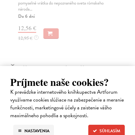
pomyselné vrátka do nepoznaného sveta rómskeho
prí
národa...
Do
Do 6 dní
12
12,56 €
12
12,95 €
?
Ďalšie z kategórie životopisy a
Príjmete naše cookies?
memoáre
K prevádzke internetového kníhkupectva Artforum
využívame cookies slúžiace na zabezpečenie a meranie
na sklade
funkčnosti, marketingové účely a zaistenie vášho
maximálneho pohodlia a spokojnosti.
NASTAVENIA
SÚHLASÍM