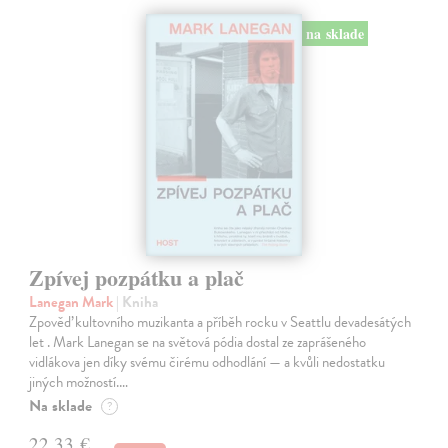
na sklade
Zpívej pozpátku a plač
Lanegan Mark
| Kniha
Zpověď kultovního muzikanta a příběh rocku v Seattlu devadesátých
let . Mark Lanegan se na světová pódia dostal ze zaprášeného
vidlákova jen díky svému čirému odhodlání — a kvůli nedostatku
jiných možností.…
Na sklade
?
22,33 €