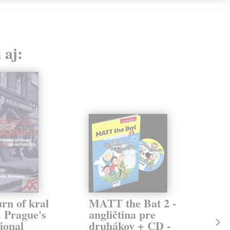
 aj:
rn of kral
MATT the Bat 2 -
Cl
. Prague's
angličtina pre
- 
ional
druhákov + CD -
tr