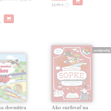
12,99 €
?
predpredaj
sa dovnútra
Ako surfovať na