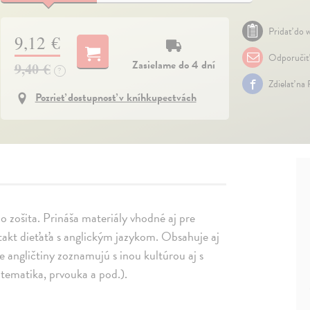
Pridať do w
9,12 €
Odporučiť
Zasielame do 4 dní
9,40 €
?
Zdielať na
Pozrieť dostupnosť v kníhkupectvách
o zošita. Prináša materiály vhodné aj pre
takt dieťaťa s anglickým jazykom. Obsahuje aj
e angličtiny zoznamujú s inou kultúrou aj s
tematika, prvouka a pod.).