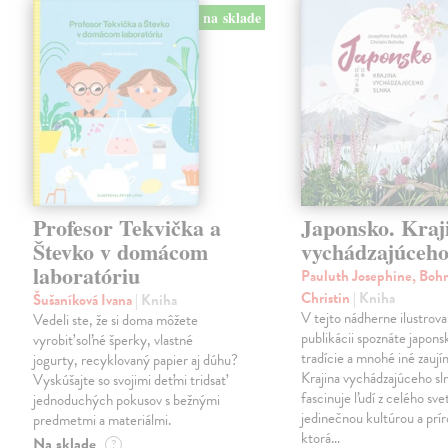
na sklade
Profesor Tekvička a
Japonsko. Kraj
Števko v domácom
vychádzajúceho
laboratóriu
Pauluth Josephine, Boh
Christin
| Kniha
Šušaníková Ivana
| Kniha
V tejto nádherne ilustrova
Vedeli ste, že si doma môžete
publikácii spoznáte japons
vyrobiť soľné šperky, vlastné
tradície a mnohé iné zaují
jogurty, recyklovaný papier aj dúhu?
Krajina vychádzajúceho sl
Vyskúšajte so svojimi deťmi tridsať
fascinuje ľudí z celého sve
jednoduchých pokusov s bežnými
jedinečnou kultúrou a prí
predmetmi a materiálmi.
ktorá…
Na sklade
?