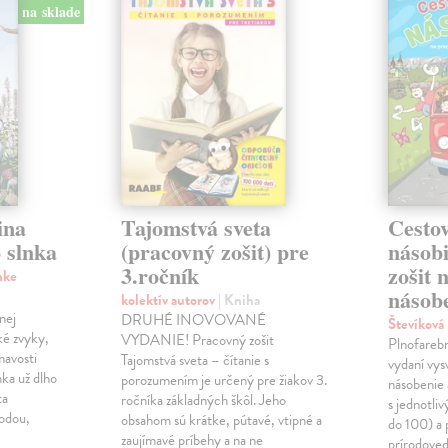
na sklade
ina
Tajomstvá sveta
Cestov
 slnka
(pracovný zošit) pre
násob
3.ročník
zošit 
nke
násobe
kolektív autorov
| Kniha
nej
DRUHÉ INOVOVANÉ
Števíková
ké zvyky,
VYDANIE! Pracovný zošit
Plnofareb
mavosti
Tajomstvá sveta – čítanie s
vydaní vysv
nka už dlho
porozumením je určený pre žiakov 3.
násobenie 
ta
ročníka základných škôl. Jeho
s jednotli
rodou,
obsahom sú krátke, pútavé, vtipné a
do 100) a 
zaujímavé príbehy a na ne
prírodoved