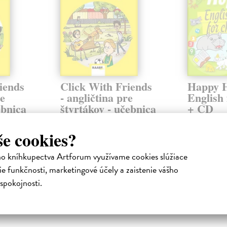
iends
Click With Friends
Happy 
re
- angličtina pre
English 
ebnica
štvrtákov - učebnica
+ CD
a
kolektív autorov
| Kniha
kolektív aut
ického
Moderná učebnica anglického
Sing and learn
še cookies?
kladných
jazyka pre 4. ročník základných
easy - to - fo
a hier a
škôl, ktorá obsahuje veľa hier a
picture vocab
ho kníhkupectva Artforum využívame cookies slúžiace
aktivít...
ideal ...
e funkčnosti, marketingové účely a zaistenie vášho
Do 4 dní
Do 4 dní
spokojnosti.
14,07 €
9,60 €
14,50 €
9,90 €
?
?