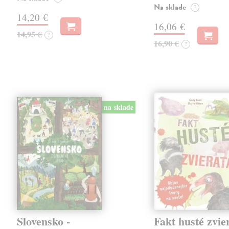
Na sklade
?
14,20 €
16,06 €
14,95 €
?
16,90 €
?
na sklade
Slovensko -
Fakt husté zvie