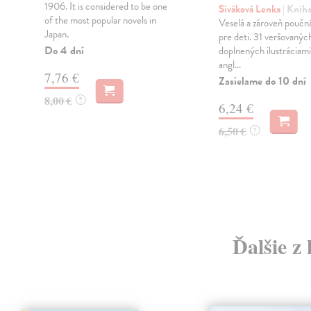
1906. It is considered to be one
Siváková Lenka
| Knih
of the most popular novels in
Veselá a zároveň poučn
Japan.
pre deti. 31 veršovanýc
Do 4 dní
doplnených ilustráciam
angl...
7,76 €
Zasielame do 10 dní
8,00 €
?
6,24 €
6,50 €
?
Ďalšie z