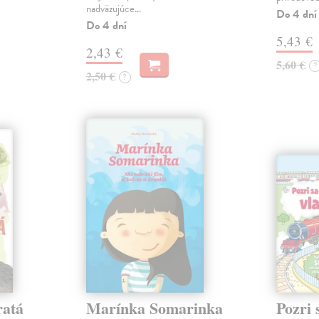
nadväzujúce…
Do 4 dní
Do 4 dní
5,43 €
2,43 €
5,60 €
?
2,50 €
?
ratá
Marínka Somarinka
Pozri 