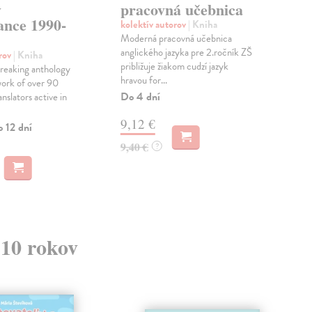
y
pracovná učebnica
kol
ance 1990-
Mod
kolektív autorov
| Kniha
jazy
Moderná pracovná učebnica
škôl
anglického jazyka pre 2.ročník ZŠ
orov
| Kniha
aktiv
približuje žiakom cudzí jazyk
reaking anthology
hravou for...
Do 
work of over 90
Do 4 dní
anslators active in
14
9,12 €
o 12 dní
14,
9,40 €
?
 10 rokov