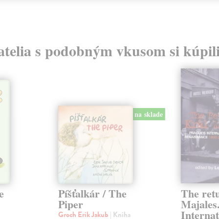
atelia s podobným vkusom si kúpili
na sklade
e
Píšťalkár / The
The retu
Piper
Majales
Internat
Groch Erik Jakub
| Kniha