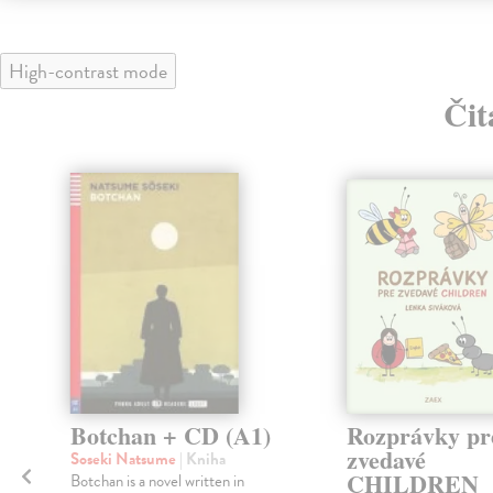
High-contrast mode
Čit
Botchan + CD (A1)
Rozprávky pr
zvedavé
Soseki Natsume
| Kniha
CHILDREN
Botchan is a novel written in