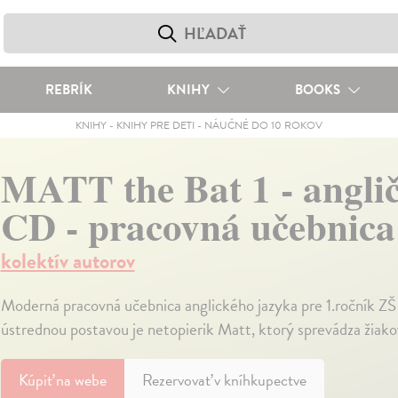
REBRÍK
KNIHY
BOOKS
KNIHY
-
KNIHY PRE DETI
-
NÁUČNÉ DO 10 ROKOV
MATT the Bat 1 - anglič
CD - pracovná učebnica
kolektív autorov
Moderná pracovná učebnica anglického jazyka pre 1.ročník ZŠ p
ústrednou postavou je netopierik Matt, ktorý sprevádza žiako
Kúpiť
na webe
Rezervovať v kníhkupectve