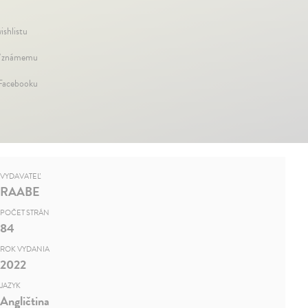
ishlistu
 známemu
 Facebooku
VYDAVATEĽ
RAABE
POČET STRÁN
84
ROK VYDANIA
2022
JAZYK
Angličtina