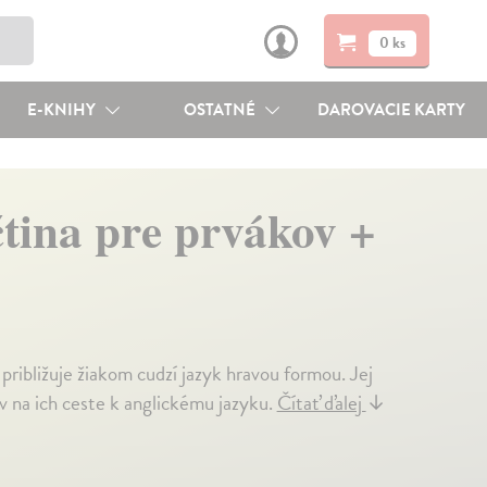
0 ks
E-KNIHY
OSTATNÉ
DAROVACIE KARTY
tina pre prvákov +
ribližuje žiakom cudzí jazyk hravou formou. Jej
v na ich ceste k anglickému jazyku.
Čítať ďalej
↓