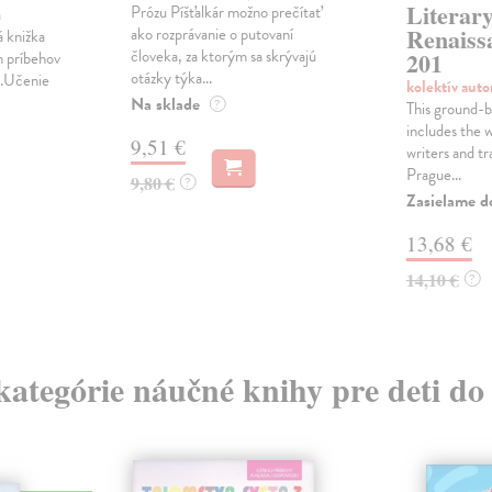
Literar
Prózu Píšťalkár možno prečítať
a
Renaiss
ako rozprávanie o putovaní
á knižka
človeka, za ktorým sa skrývajú
201
h príbehov
otázky týka...
i.Učenie
kolektív aut
Na sklade
?
This ground-b
includes the 
9,51 €
writers and tr
Prague...
9,80 €
?
Zasielame d
13,68 €
14,10 €
?
 kategórie náučné knihy pre deti do