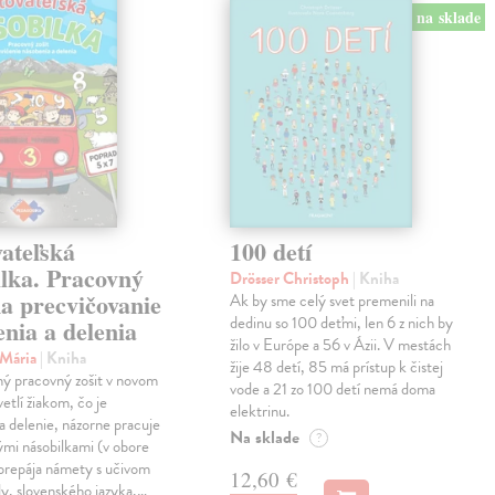
na sklade
ateľská
100 detí
ilka. Pracovný
Drösser Christoph
| Kniha
na precvičovanie
Ak by sme celý svet premenili na
dedinu so 100 deťmi, len 6 z nich by
nia a delenia
žilo v Európe a 56 v Ázii. V mestách
 Mária
| Kniha
žije 48 detí, 85 má prístup k čistej
ný pracovný zošit v novom
vode a 21 zo 100 detí nemá doma
etlí žiakom, čo je
elektrinu.
a delenie, názorne pracuje
Na sklade
?
vými násobilkami (v obore
prepája námety s učivom
12,60 €
y, slovenského jazyka,…