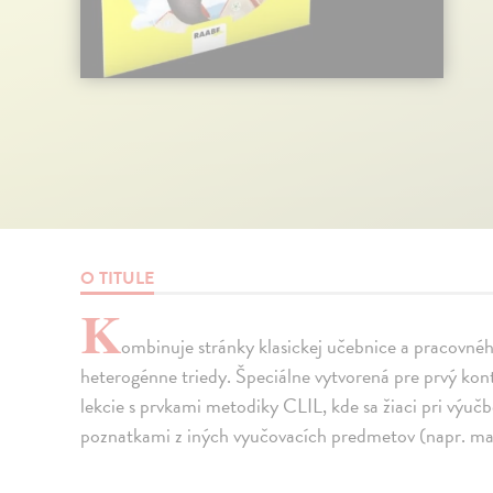
O TITULE
K
ombinuje stránky klasickej učebnice a pracovnéh
heterogénne triedy. Špeciálne vytvorená pre prvý kon
lekcie s prvkami metodiky CLIL, kde sa žiaci pri výučb
poznatkami z iných vyučovacích predmetov (napr. ma