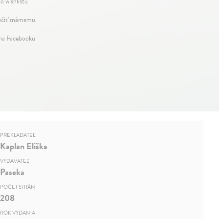
o wishlistu
čiť známemu
 na Facebooku
PREKLADATEĽ
Kaplan Eliška
VYDAVATEĽ
Paseka
POČET STRÁN
208
ROK VYDANIA