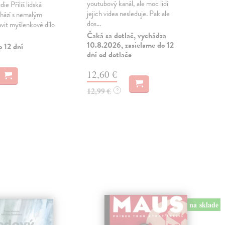
youtubový kanál, ale moc lidí
pova
ie Příliš lidská
jejich videa nesleduje. Pak ale
aut
chází s nemalým
dos...
její
avit myšlenkové dílo
Čaká sa dotlač, vychádza
Zas
10.8.2026, zasielame do 12
o 12 dní
dní od dotlače
9,
9,3
12,60 €
12,99 €
?
na sklade