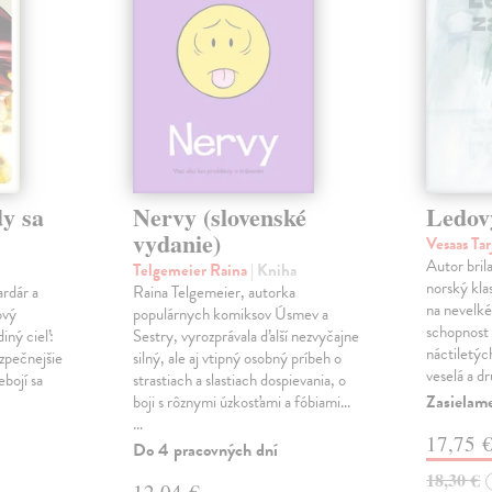
y sa
Nervy (slovenské
Ledov
vydanie)
Vesaas Tar
Autor bril
Telgemeier Raina
| Kniha
norský klas
ardár a
Raina Telgemeier, autorka
na nevelké
ový
populárnych komiksov Úsmev a
schopnost v
iný cieľ:
Sestry, vyrozprávala ďalší nezvyčajne
náctiletýc
ezpečnejšie
silný, ale aj vtipný osobný príbeh o
veselá a d
ebojí sa
strastiach a slastiach dospievania, o
Zasielame
boji s rôznymi úzkosťami a fóbiami...
…
17,75 
Do 4 pracovných dní
18,30 €
12,04 €