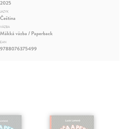
2025
JAZYK
Čeština
VÄZBA
Mäkká väzba / Paperback
EAN
9788076375499