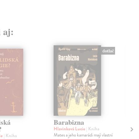
 aj:
dotlač
dská
Barabizna
Kr
?
Hlavinková Lucie
| Kniha
Kov
Mates a jeho kamarádi mají vlastní
Urš
ie
| Kniha