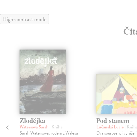
High-contrast mode
Čit
Zlodějka
Pod stanem
Watersová Sarah
| Kniha
Lučanská Lucie
| Knih
Sarah Watersová, rodem z Walesu
Dva sourozenci vyrážejí