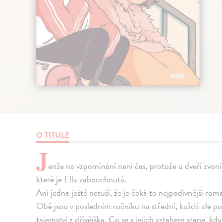
O TITULE
J
enže na vzpomínání není čas, protože u dveří zvoní
které je Ella zabouchnutá.
Ani jedna ještě netuší, že je čeká to nejpodivnější ro
Obě jsou v posledním ročníku na střední, každá ale poc
tajemství z dřívějška. Co se s jejich vztahem stane, k