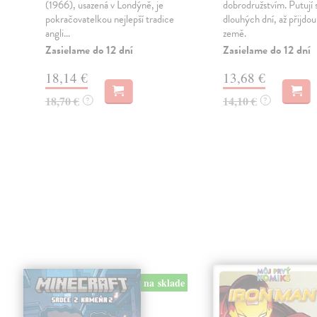
(1966), usazená v Londýně, je
dobrodružstvím. Putují 
pokračovatelkou nejlepší tradice
dlouhých dní, až přijdo
angli...
země.
Zasielame do 12 dní
Zasielame do 12 dní
18,14 €
13,68 €
18,70 €
14,10 €
?
?
na sklade