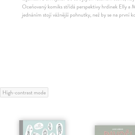
Oceňovaný komiks střídá perspektivy hrdinek Elly a M
jednáním stojí vážnější pohnutky, než by se na první
High-contrast mode
klade