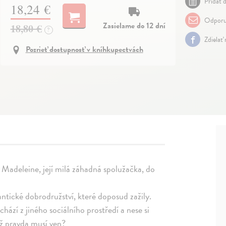
Pridať d
18,24 €
Odporu
Zasielame do 12 dní
18,80 €
?
Zdielať
Pozrieť dostupnosť v kníhkupectvách
 Madeleine, její milá záhadná spolužačka, do
mantické dobrodružství, které doposud zažily.
hází z jiného sociálního prostředí a nese si
dyž pravda musí ven?