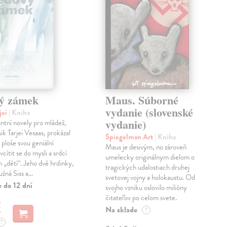
ý zámek
Maus. Súborné
vydanie (slovenské
jei
| Kniha
vydanie)
antní novely pro mládež,
ik Tarjei Vesaas, prokázal
Spiegelman Art
| Kniha
 ploše svou geniální
Maus je desivým, no zároveň
cítit se do mysli a srdcí
umelecky originálnym dielom o
h „dětí“. Jeho dvě hrdinky,
tragických udalostiach druhej
ružná Siss a…
svetovej vojny a holokaustu. Od
 do 12 dní
svojho vzniku oslovilo milióny
čitateľov po celom svete.
€
Na sklade
?
?