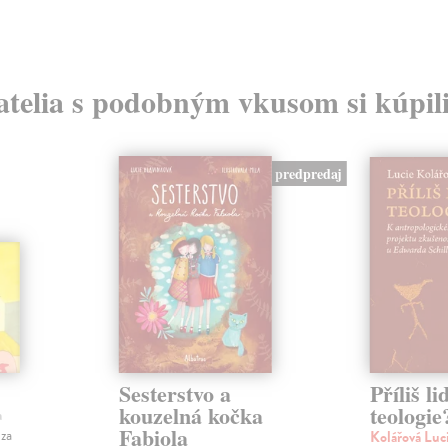
atelia s podobným vkusom si kúpili
predpredaj
Sesterstvo a
Příliš li
kouzelná kočka
teologie
a
Fabiola
 za
Kolářová Luc