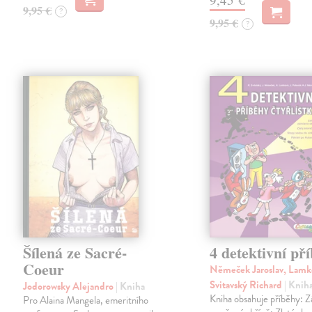
9,95 €
?
9,95 €
?
Šílená ze Sacré-
4 detektivní př
Coeur
Němeček Jaroslav, Lamk
Svitavský Richard
| Knih
Jodorowsky Alejandro
| Kniha
Kniha obsahuje příběhy: 
Pro Alaina Mangela, emeritního