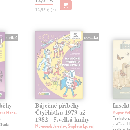
12,95 €
?
novinka
dotlač
íběhy
Báječné příběhy
Insekt
Čtyřlístku 1979 až
ová Hana,
Kuper Pe
1982 - 5.velká knihy
Prehistori
a
jestřába. H
Záhada
Němeček Jaroslav, Štíplová Ljuba
|
podle hvěz