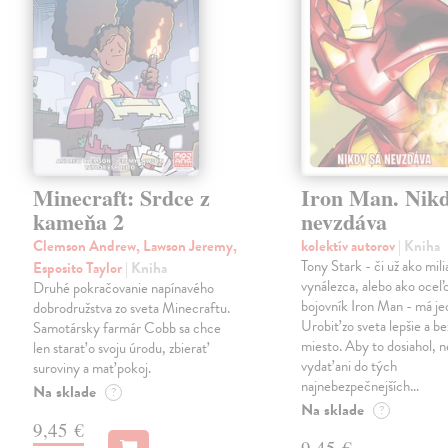
Minecraft: Srdce z
Iron Man. Nikd
kameňa 2
nevzdáva
Clemson Andrew, Lawson Jeremy,
kolektív autorov
| Kniha
Tony Stark - či už ako mili
Esposito Taylor
| Kniha
vynálezca, alebo ako oceľ
Druhé pokračovanie napínavého
bojovník Iron Man - má jed
dobrodružstva zo sveta Minecraftu.
Urobiť zo sveta lepšie a b
Samotársky farmár Cobb sa chce
miesto. Aby to dosiahol, n
len starať o svoju úrodu, zbierať
vydať ani do tých
suroviny a mať pokoj.
najnebezpečnejších…
Na sklade
?
Na sklade
?
9,45 €
9,45 €