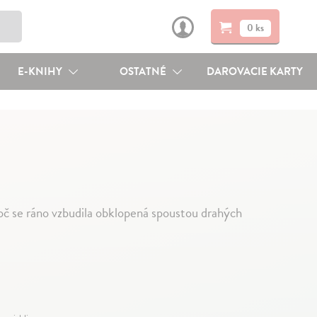
0 ks
E-KNIHY
OSTATNÉ
DAROVACIE KARTY
oč se ráno vzbudila obklopená spoustou drahých