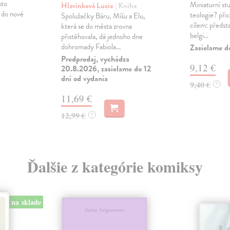
sto
Miniaturní stud
Hlavinková Lucie
| Kniha
u do nové
teologie? při
Spolužačky Báru, Míšu a Elu,
cílem: předst
která se do města zrovna
belgi...
přistěhovala, dá jednoho dne
dohromady Fabiola...
Zasielame d
Predpredaj, vychádza
9,12 €
20.8.2026, zasielame do 12
dní od vydania
9,40 €
?
11,69 €
12,99 €
?
Ďalšie z kategórie komiksy
na sklade