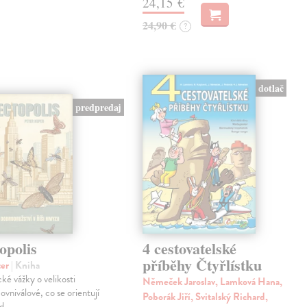
24,15 €
24,90 €
?
dotlač
predpredaj
opolis
4 cestovatelské
příběhy Čtyřlístku
ter
| Kniha
cké vážky o velikosti
Němeček Jaroslav, Lamková Hana,
ovniválové, co se orientují
Poborák Jiří, Svitalský Richard,
d.