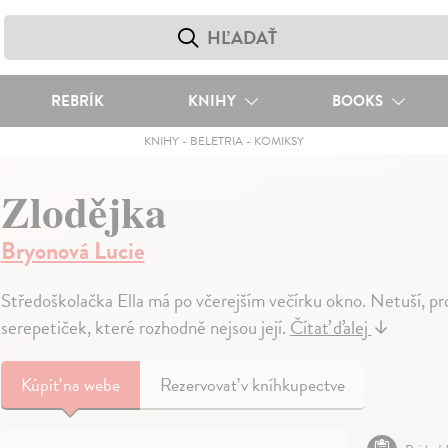
REBRÍK
KNIHY
BOOKS
KNIHY
-
BELETRIA
-
KOMIKSY
Zlodějka
Bryonová Lucie
Středoškolačka Ella má po včerejším večírku okno. Netuší, pr
serepetiček, které rozhodně nejsou její.
Čítať ďalej
↓
Kúpiť
na webe
Rezervovať v kníhkupectve