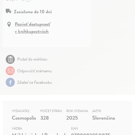
Zasielame do 10 dní
Pozrieť dostupnosť
v kníhkupectvách
Pridať do wishlistu
Odporučiť známemu
Zdielať na Facebooku
VYDAVATEĽ
POČET STRÁN
ROK VYDANIA
JAZYK
Cosmopolis
328
2025
Slovenčina
VÄZBA
EAN