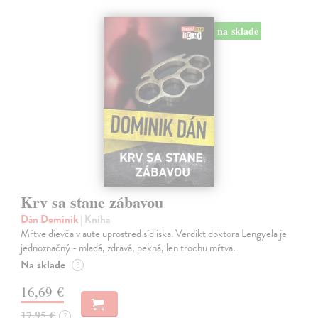
na sklade
Krv sa stane zábavou
Dán Dominik
| Kniha
Mŕtve dievča v aute uprostred sídliska. Verdikt doktora Lengyela je
jednoznačný - mladá, zdravá, pekná, len trochu mŕtva.
Na sklade
?
16,69 €
17,95 €
?