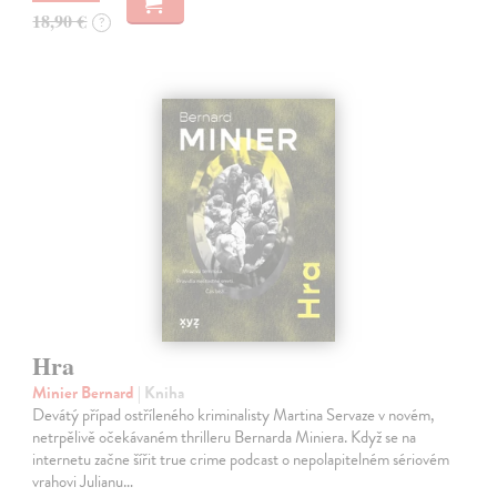
18,90 €
?
Hra
Minier Bernard
| Kniha
Devátý případ ostříleného kriminalisty Martina Servaze v novém,
netrpělivě očekávaném thrilleru Bernarda Miniera. Když se na
internetu začne šířit true crime podcast o nepolapitelném sériovém
vrahovi Julianu…