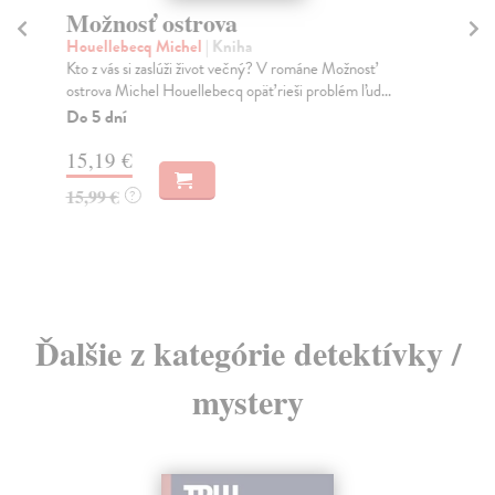
Možnosť ostrova
Houellebecq Michel
| Kniha
H
Kto z vás si zaslúži život večný? V románe Možnosť
Kuš
ostrova Michel Houellebecq opäť rieši problém ľud...
Kni
Do 5 dní
vyz
15,19 €
15,99 €
?
7,
Ďalšie z kategórie detektívky /
mystery