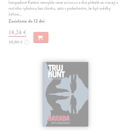
listopadové Katánii nezvykle vane scirocco a dva přátelé se vracejí z
nočního rybolovu bez úlovku, zato s podezřením, že byli svědky
čehosi…
Zasielame do 12 dní
18,24 €
18,80 €
?