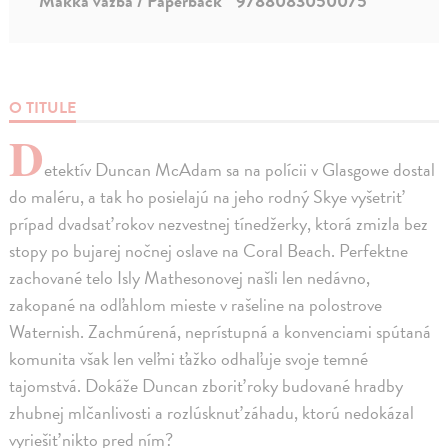
Mäkká väzba / Paperback
9788083050075
O TITULE
D
etektív Duncan McAdam sa na polícii v Glasgowe dostal
do maléru, a tak ho posielajú na jeho rodný Skye vyšetriť
prípad dvadsať rokov nezvestnej tínedžerky, ktorá zmizla bez
stopy po bujarej nočnej oslave na Coral Beach. Perfektne
zachované telo Isly Mathesonovej našli len nedávno,
zakopané na odľahlom mieste v rašeline na polostrove
Waternish. Zachmúrená, neprístupná a konvenciami spútaná
komunita však len veľmi ťažko odhaľuje svoje temné
tajomstvá. Dokáže Duncan zboriť roky budované hradby
zhubnej mlčanlivosti a rozlúsknuť záhadu, ktorú nedokázal
vyriešiť nikto pred ním?