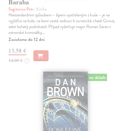
Baraba
Sagitarius Petr
| Kniha
Nestandardním způsobem – šípem vystřeleným z kuše – je na
vyjížďce na kole, na lesní cestě vedoucí k turistické chatě Girová,
zabit bohatý podnikatel. Případ vyšetřuje major Roman Saran z
ostravské kriminálky…
Zasielame do 12 dní
13,58 €
14,00 €
?
na sklade