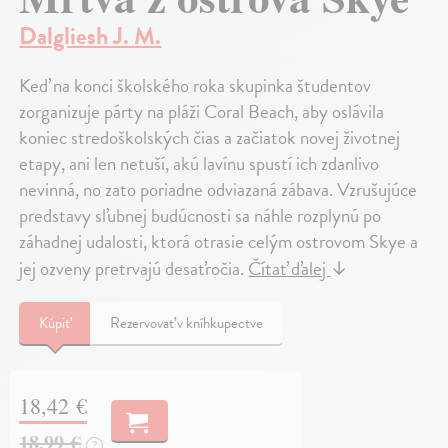
Dalgliesh J. M.
Keď na konci školského roka skupinka študentov
zorganizuje párty na pláži Coral Beach, aby oslávila
koniec stredoškolských čias a začiatok novej životnej
etapy, ani len netuší, akú lavínu spustí ich zdanlivo
nevinná, no zato poriadne odviazaná zábava. Vzrušujúce
predstavy sľubnej budúcnosti sa náhle rozplynú po
záhadnej udalosti, ktorá otrasie celým ostrovom Skye a
jej ozveny pretrvajú desaťročia.
Čítať ďalej
↓
Kúpiť
Rezervovať v kníhkupectve
18,42 €
18,99 €
?