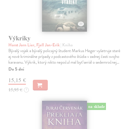
Výkriky
Horst Jorn Lier, Fjell Jan-Erik
| Kniha
Bývalý vojak a bývalý policajný študent Markus Heger vyšetruje staré
aj nové kriminálne prípady z podcastového štúdia v zadnej časti svojho
karavanu. Výkrik, ktorý nikto nepočul mal byť seriál o sedemročnej…
Do 5 dní
15,15 €
15,95 €
?
na sklade