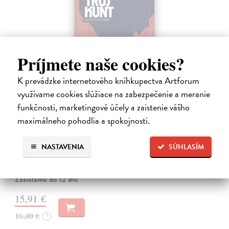
Príjmete naše cookies?
K prevádzke internetového kníhkupectva Artforum
využívame cookies slúžiace na zabezpečenie a meranie
funkčnosti, marketingové účely a zaistenie vášho
Tramwaj na Sachsenberg
maximálneho pohodlia a spokojnosti.
Sagitarius Petr
| Kniha
Tramwaj Cafe je kavárna v polském Těšíně a zároveň místo, kde se
sbíhají všechny nitky související s dalším brutálním zločinem, který
NASTAVENIA
SÚHLASÍM
musí vyřešit Roman Saran, major ostravské kriminálky, a jeho tým.
Jak…
Zasielame do 12 dní
15,91 €
16,40 €
?