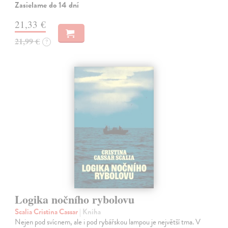
Zasielame do 14 dní
21,33 €
21,99 €
?
Logika nočního rybolovu
Scalia Cristina Cassar
| Kniha
Nejen pod svícnem, ale i pod rybářskou lampou je největší tma. V