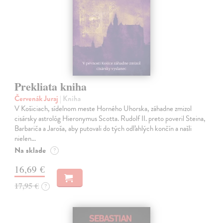
Prekliata kniha
Červenák Juraj
| Kniha
V Košiciach, sídelnom meste Horného Uhorska, záhadne zmizol
cisársky astrológ Hieronymus Scotta. Rudolf II. preto poveril Steina,
Barbariča a Jaroša, aby putovali do tých odľahlých končín a našli
nielen…
Na sklade
?
16,69 €
17,95 €
?