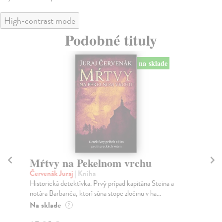
High-contrast mode
Podobné tituly
na sklade
Mŕtvy na Pekelnom vrchu
S
Červenák Juraj
| Kniha
Dal
Historická detektívka. Prvý prípad kapitána Steina a
„So
notára Barbariča, ktorí súna stope zločinu v ha...
dcé
Na sklade
Za
?