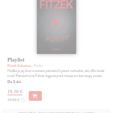
Playlist
Fitzek Sebastian
| Kniha
Hudba je jej život a zoznam pätnástich piesní rozhodne, ako dlho bude
trvať. Pätnásťročná Feline Jogowá pred mesiacom bez stopy zmizla.
Do 5 dní
19,30 €
19,90 €
?