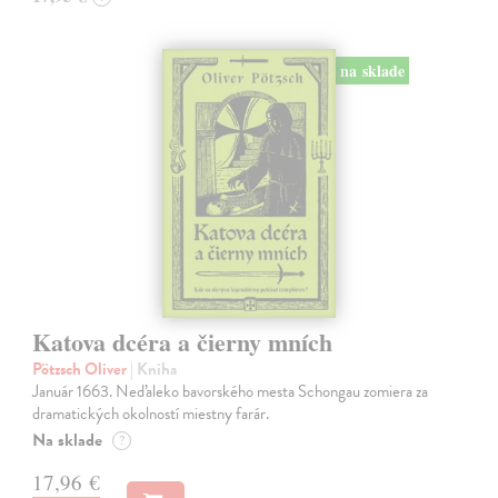
na sklade
Katova dcéra a čierny mních
Pötzsch Oliver
| Kniha
Január 1663. Neďaleko bavorského mesta Schongau zomiera za
dramatických okolností miestny farár.
Na sklade
?
17,96 €