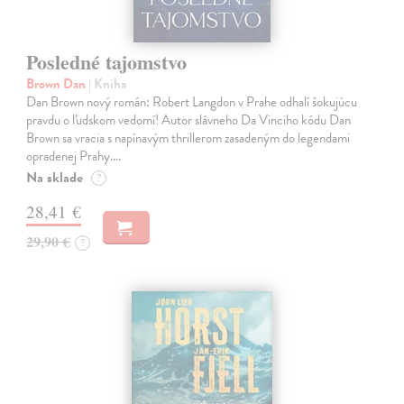
Posledné tajomstvo
Brown Dan
| Kniha
Dan Brown nový román: Robert Langdon v Prahe odhalí šokujúcu
pravdu o ľudskom vedomí! Autor slávneho Da Vinciho kódu Dan
Brown sa vracia s napínavým thrillerom zasadeným do legendami
opradenej Prahy.…
Na sklade
?
28,41 €
29,90 €
?