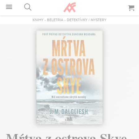
KNIHY
-
BELETRIA
-
DETEKTÍVKY / MYSTERY
Mŕtva z ostrova Skye