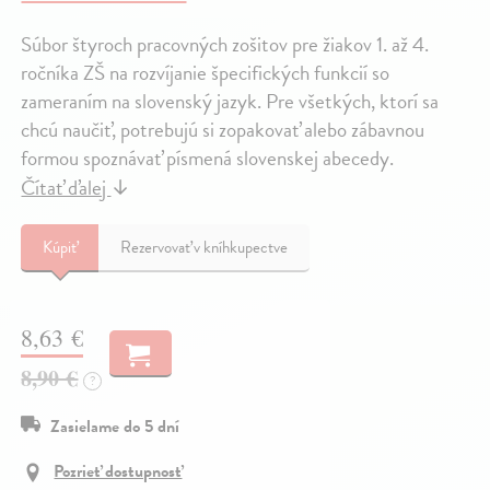
Súbor štyroch pracovných zošitov pre žiakov 1. až 4.
ročníka ZŠ na rozvíjanie špecifických funkcií so
zameraním na slovenský jazyk. Pre všetkých, ktorí sa
chcú naučiť, potrebujú si zopakovať alebo zábavnou
formou spoznávať písmená slovenskej abecedy.
Čítať ďalej
↓
Kúpiť
Rezervovať v kníhkupectve
8,63 €
8,90 €
?
Zasielame do 5 dní
Pozrieť dostupnosť