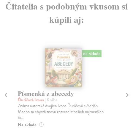
Čitatelia s podobným vkusom si
kúpili aj:
na sklade
Písmenká z abecedy
T
ja
Ďuričová Ivona
| Kniha
Známa autorská dvojica Ivona Ďuričová a Adrián
kol
Macho sa chystá znovu rozveseliť našich najmenších
Uči
či...
zos
lite
Na sklade
?
Za