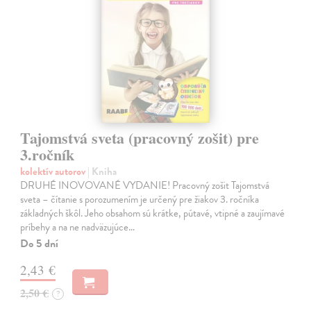
Tajomstvá sveta (pracovný zošit) pre
3.ročník
kolektív autorov
| Kniha
DRUHÉ INOVOVANÉ VYDANIE! Pracovný zošit Tajomstvá
sveta – čítanie s porozumením je určený pre žiakov 3. ročníka
základných škôl. Jeho obsahom sú krátke, pútavé, vtipné a zaujímavé
príbehy a na ne nadväzujúce…
Do 5 dní
2,43 €
2,50 €
?