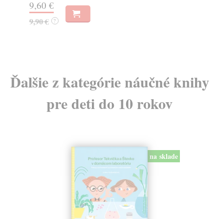
9,60 €
13
9,90 €
?
14
Ďalšie z kategórie náučné knihy
pre deti do 10 rokov
na sklade