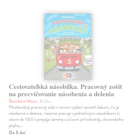
Cestovateľská násobilka. Pracovný zošit
na precvičovanie násobenia a delenia
Števíková Mária
| Kniha
Plnofarebný pracovný zošit v novom vydaní vysvetlí žiakom, čo je
násobenie a delenie, názorne pracuje s jednotlivými násobilkami (v
obore do 100) a prepája námety s učivom prírodovedy, slovenského
jazyka,…
Do 5 dní