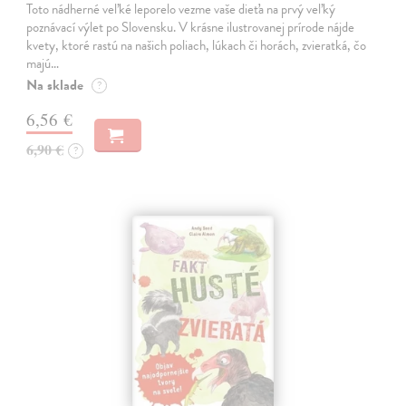
Toto nádherné veľké leporelo vezme vaše dieťa na prvý veľký
poznávací výlet po Slovensku. V krásne ilustrovanej prírode nájde
kvety, ktoré rastú na našich poliach, lúkach či horách, zvieratká, čo
majú…
Na sklade
?
6,56 €
6,90 €
?