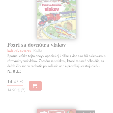
Pozri sa dovnútra vlakov
kolektív autorov
| Kniha
Spoznaj vďaka tejto encyklopedickej knižke s viac ako 60 okienkami s
rôznymi typmi vlakov. Zoznám sa s vlakmi, ktoré za slnečného dňa, za
dažďa či v snehu rachotia po koľajniciach a prevážajú cestujúcich…
Do 5 dní
14,45 €
14,90 €
?