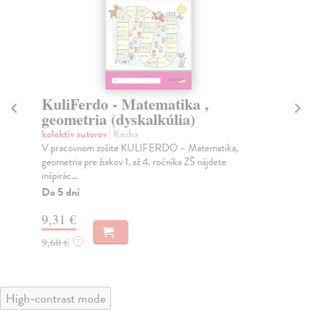
KuliFerdo - Matematika ,
K
geometria (dyskalkúlia)
(d
kolektív autorov
| Kniha
kol
V pracovnom zošite KULIFERDO – Matematika,
Pra
geometria pre žiakov 1. až 4. ročníka ZŠ nájdete
roz
inšpirác...
Do
Do 5 dní
9,
9,31 €
9,
9,60 €
?
High-contrast mode