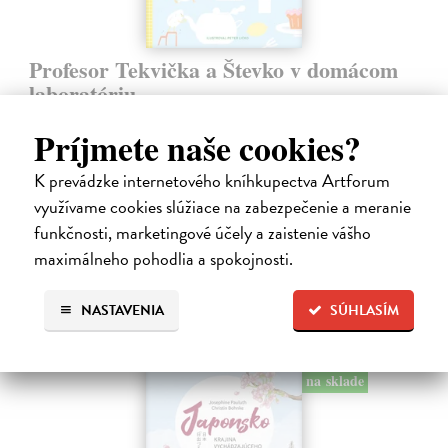
Profesor Tekvička a Števko v domácom
laboratóriu
Šušaníková Ivana
| Kniha
Príjmete naše cookies?
Vedeli ste, že si doma môžete vyrobiť soľné šperky, vlastné jogurty,
recyklovaný papier aj dúhu? Vyskúšajte so svojimi deťmi tridsať
jednoduchých pokusov s bežnými predmetmi a materiálmi.
K prevádzke internetového kníhkupectva Artforum
Na sklade
?
využívame cookies slúžiace na zabezpečenie a meranie
funkčnosti, marketingové účely a zaistenie vášho
14,20 €
maximálneho pohodlia a spokojnosti.
14,95 €
?
NASTAVENIA
SÚHLASÍM
na sklade