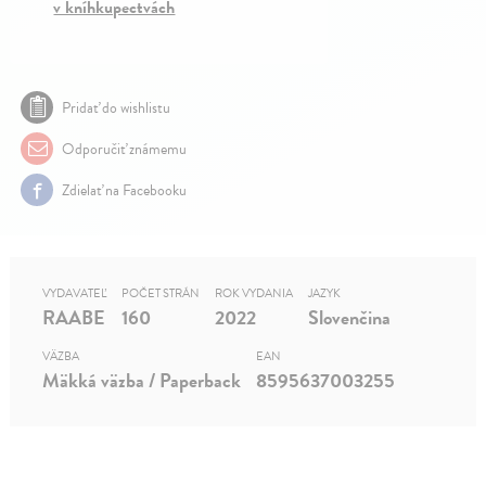
v kníhkupectvách
Pridať do wishlistu
Odporučiť známemu
Zdielať na Facebooku
VYDAVATEĽ
POČET STRÁN
ROK VYDANIA
JAZYK
RAABE
160
2022
Slovenčina
VÄZBA
EAN
Mäkká väzba / Paperback
8595637003255