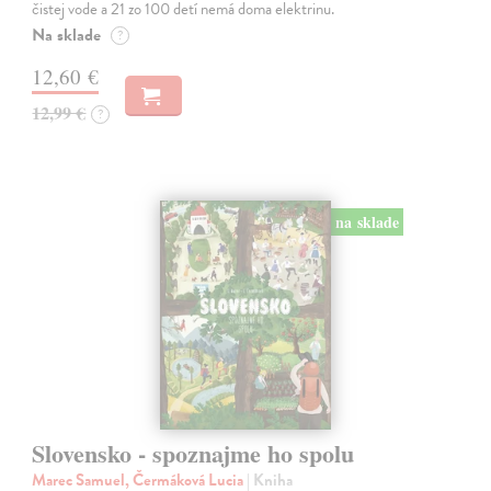
čistej vode a 21 zo 100 detí nemá doma elektrinu.
Na sklade
?
12,60 €
12,99 €
?
na sklade
Slovensko - spoznajme ho spolu
Marec Samuel, Čermáková Lucia
| Kniha