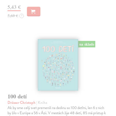
5,43 €
5,60 €
?
na sklade
100 detí
Drösser Christoph
| Kniha
Ak by sme celý svet premenili na dedinu so 100 deťmi, len 6 z nich
by žilo v Európe a 56 v Ázii. V mestách žije 48 detí, 85 má prístup k