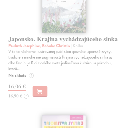
Japonsko. Krajina vychádzajúceho slnka
Pauluth Josephine, Bohnke Christin
| Kniha
V tejto nádherne ilustrovanej publikácii spoznáte japonské zvyky,
tradície a mnohé iné zaujímavosti Krajina vychádzajúceho slnka už
dlho fascinuje ľudí z celého sveta jedinečnou kultúrou a prírodou,
ktorá…
Na sklade
?
16,06 €
16,90 €
?