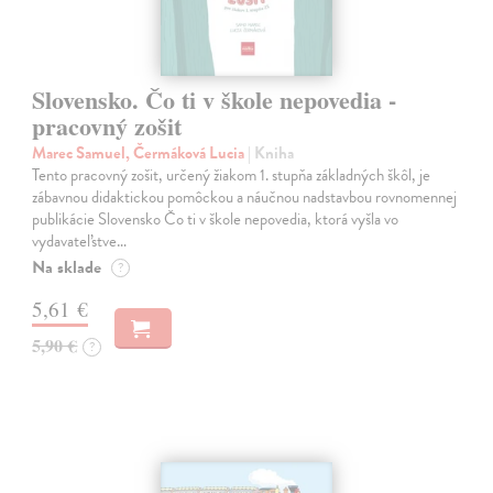
Slovensko. Čo ti v škole nepovedia -
pracovný zošit
Marec Samuel, Čermáková Lucia
| Kniha
Tento pracovný zošit, určený žiakom 1. stupňa základných škôl, je
zábavnou didaktickou pomôckou a náučnou nadstavbou rovnomennej
publikácie Slovensko Čo ti v škole nepovedia, ktorá vyšla vo
vydavateľstve…
Na sklade
?
5,61 €
5,90 €
?