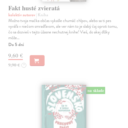
Fakt husté zvieratá
kolektív autorov
| Kniha
Možno tvoja mačka občas vykašle chumáč chlpov, alebo sa ti pes
vyváľa v niečom smradľavom, ale ver nám to je slabý čaj oproti tomu,
čo sa dozvieš v tejto úžasne nechutnej knihe! Vieš, do akej dlžky
môže…
Do 5 dní
9,60 €
9,90 €
?
na sklade