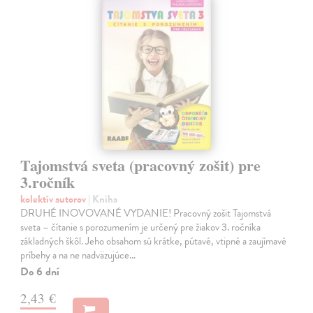
Tajomstvá sveta (pracovný zošit) pre
3.ročník
kolektív autorov
| Kniha
DRUHÉ INOVOVANÉ VYDANIE! Pracovný zošit Tajomstvá
sveta – čítanie s porozumením je určený pre žiakov 3. ročníka
základných škôl. Jeho obsahom sú krátke, pútavé, vtipné a zaujímavé
príbehy a na ne nadväzujúce…
Do 6 dní
2,43 €