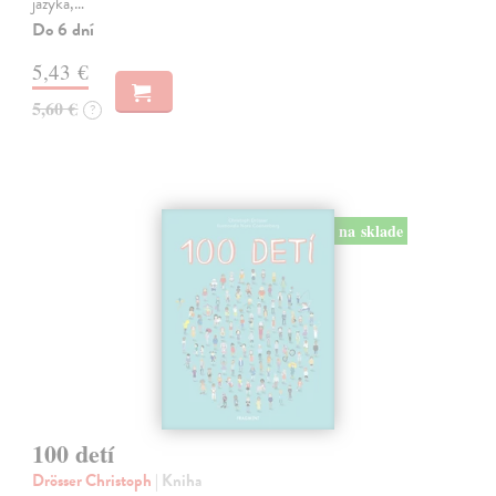
jazyka,…
Do 6 dní
5,43 €
5,60 €
?
na sklade
100 detí
Drösser Christoph
| Kniha