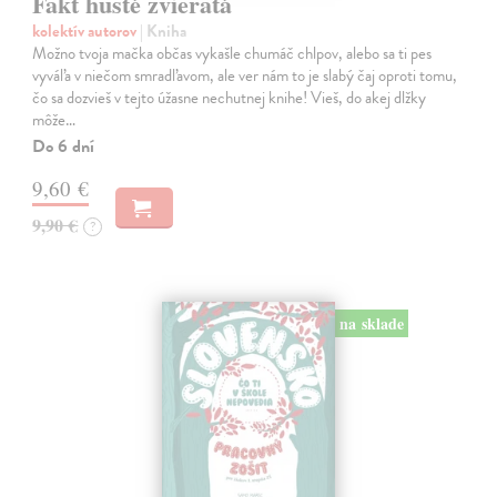
Fakt husté zvieratá
kolektív autorov
| Kniha
Možno tvoja mačka občas vykašle chumáč chlpov, alebo sa ti pes
vyváľa v niečom smradľavom, ale ver nám to je slabý čaj oproti tomu,
čo sa dozvieš v tejto úžasne nechutnej knihe! Vieš, do akej dlžky
môže…
Do 6 dní
9,60 €
9,90 €
?
na sklade