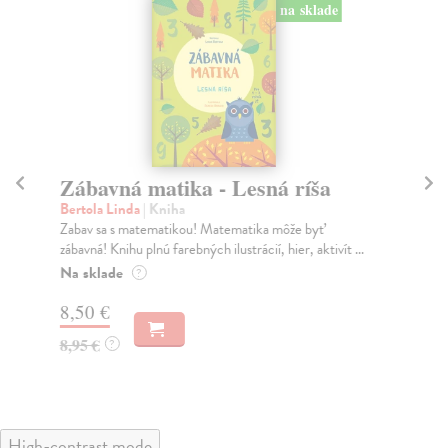
na sklade
Zábavná matika - Lesná ríša
Z
šk
Bertola Linda
| Kniha
Zabav sa s matematikou! Matematika môže byť
Ber
zábavná! Knihu plnú farebných ilustrácií, hier, aktivít ...
Zab
záb
Na sklade
?
Na
8,50 €
8,
8,95 €
?
8,
High-contrast mode