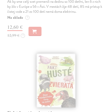
Ak by sme celý svet premenili na dedinu so 100 deťmi, len 6 z nich
by žilo v Európe a 56 v Ázii. V mestách žije 48 detí, 85 má prístup k
čistej vode a 21 zo 100 detí nemá doma elektrinu.
Na sklade
?
12,60 €
12,99 €
?