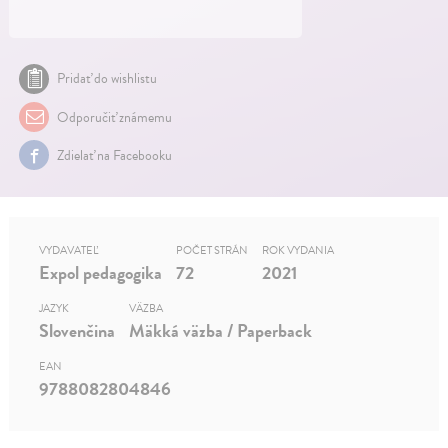
Pridať do wishlistu
Odporučiť známemu
Zdielať na Facebooku
VYDAVATEĽ
POČET STRÁN
ROK VYDANIA
Expol pedagogika
72
2021
JAZYK
VÄZBA
Slovenčina
Mäkká väzba / Paperback
EAN
9788082804846