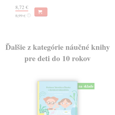
12
8,72 €
12
8,99 €
?
Ďalšie z kategórie náučné knihy
pre deti do 10 rokov
na sklade