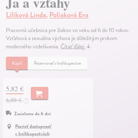
Ja a vzťahy
Liliková Linda
,
Poliaková Eva
Pracovná učebnica pre žiakov vo veku od 6 do 10 rokov.
Vzťahová a sexuálna výchova je dôležitým prvkom
moderného vzdelávania.
Čítať ďalej
↓
Kúpiť
Rezervovať v kníhkupectve
5,82 €
6,00 €
?
Zasielame do 6 dní
Pozrieť dostupnosť
v kníhkupectvách