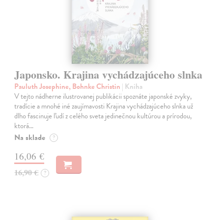
Japonsko. Krajina vychádzajúceho slnka
Pauluth Josephine, Bohnke Christin
| Kniha
V tejto nádherne ilustrovanej publikácii spoznáte japonské zvyky,
tradície a mnohé iné zaujímavosti Krajina vychádzajúceho slnka už
dlho fascinuje ľudí z celého sveta jedinečnou kultúrou a prírodou,
ktorá…
Na sklade
?
16,06 €
16,90 €
?