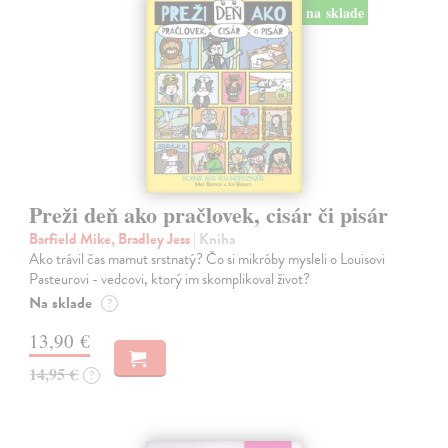
na sklade
Preži deň ako pračlovek, cisár či pisár
Barfield Mike, Bradley Jess
| Kniha
Ako trávil čas mamut srstnatý? Čo si mikróby mysleli o Louisovi
Pasteurovi - vedcovi, ktorý im skomplikoval život?
Na sklade
?
13,90 €
14,95 €
?