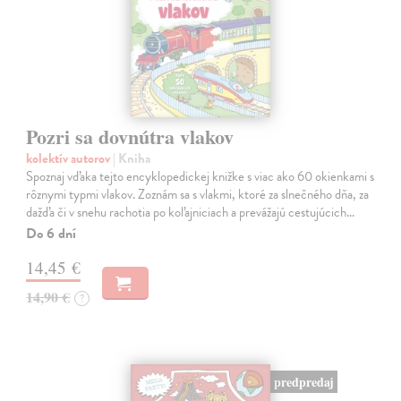
Pozri sa dovnútra vlakov
kolektív autorov
| Kniha
Spoznaj vďaka tejto encyklopedickej knižke s viac ako 60 okienkami s
rôznymi typmi vlakov. Zoznám sa s vlakmi, ktoré za slnečného dňa, za
dažďa či v snehu rachotia po koľajniciach a prevážajú cestujúcich…
Do 6 dní
14,45 €
14,90 €
?
predpredaj