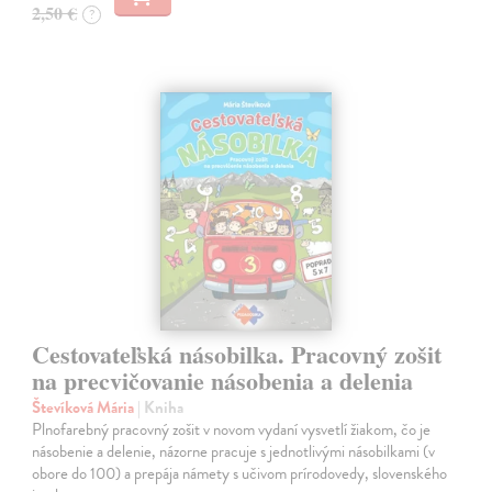
2,50 €
?
Cestovateľská násobilka. Pracovný zošit
na precvičovanie násobenia a delenia
Števíková Mária
| Kniha
Plnofarebný pracovný zošit v novom vydaní vysvetlí žiakom, čo je
násobenie a delenie, názorne pracuje s jednotlivými násobilkami (v
obore do 100) a prepája námety s učivom prírodovedy, slovenského