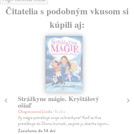
Čitatelia s podobným vkusom si
kúpili aj:
Strážkyne mágie. Kryštálový
Č
ošiaľ
Wo
„Če
Chapmanová Linda
| Kniha
hov
Aj mágia potrebuje svoje ochrankyne! Keď sa Ava
presťahuje do Domu kuriozít, zaujme ju zbierka tajom...
Do
Zasielame do 14 dní