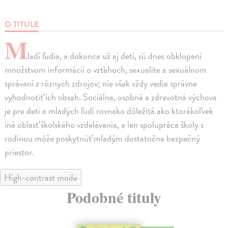
O TITULE
M
ladí ľudia, a dokonca už aj deti, sú dnes obklopení
množstvom informácií o vzťahoch, sexualite a sexuálnom
správaní z rôznych zdrojov; nie však vždy vedia správne
vyhodnotiť ich obsah. Sociálna, osobná a zdravotná výchova
je pre deti a mladých ľudí rovnako dôležitá ako ktorákoľvek
iná oblasť školského vzdelávania, a len spolupráca školy s
rodinou môže poskytnúť mladým dostatočne bezpečný
priestor.
High-contrast mode
Podobné tituly