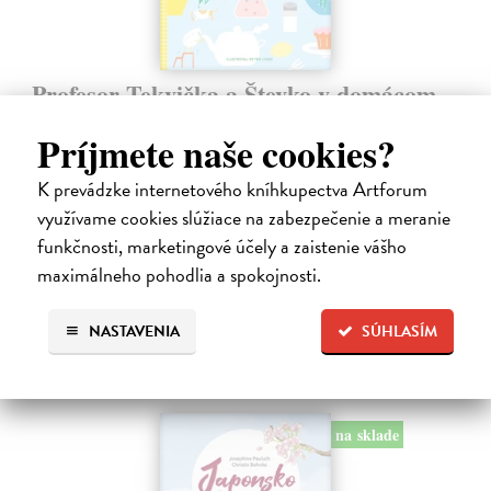
Profesor Tekvička a Števko v domácom
laboratóriu
Príjmete naše cookies?
Šušaníková Ivana
| Kniha
Vedeli ste, že si doma môžete vyrobiť soľné šperky, vlastné jogurty,
K prevádzke internetového kníhkupectva Artforum
recyklovaný papier aj dúhu? Vyskúšajte so svojimi deťmi tridsať
jednoduchých pokusov s bežnými predmetmi a materiálmi.
využívame cookies slúžiace na zabezpečenie a meranie
Na sklade
?
funkčnosti, marketingové účely a zaistenie vášho
maximálneho pohodlia a spokojnosti.
14,20 €
14,95 €
?
NASTAVENIA
SÚHLASÍM
na sklade