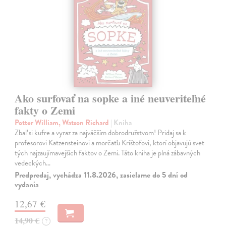
Ako surfovať na sopke a iné neuveriteľné
fakty o Zemi
Potter William, Watson Richard
| Kniha
Zbaľ si kufre a vyraz za najväčším dobrodružstvom! Pridaj sa k
profesorovi Katzensteinovi a morčaťu Krištofovi, ktorí objavujú svet
tých najzaujímavejších faktov o Zemi. Táto kniha je plná zábavných
vedeckých…
Predpredaj, vychádza 11.8.2026, zasielame do 5 dní od
vydania
12,67 €
14,90 €
?