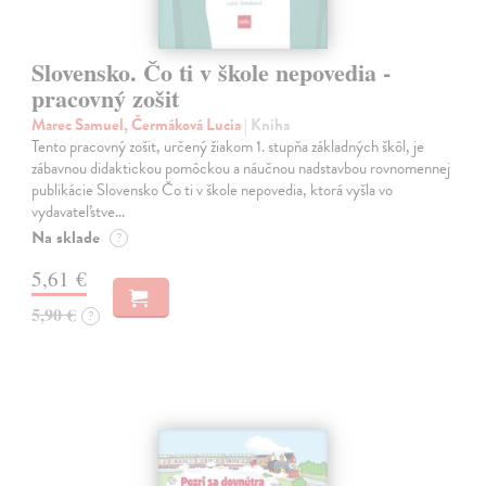
Slovensko. Čo ti v škole nepovedia -
pracovný zošit
Marec Samuel, Čermáková Lucia
| Kniha
Tento pracovný zošit, určený žiakom 1. stupňa základných škôl, je
zábavnou didaktickou pomôckou a náučnou nadstavbou rovnomennej
publikácie Slovensko Čo ti v škole nepovedia, ktorá vyšla vo
vydavateľstve…
Na sklade
?
5,61 €
5,90 €
?