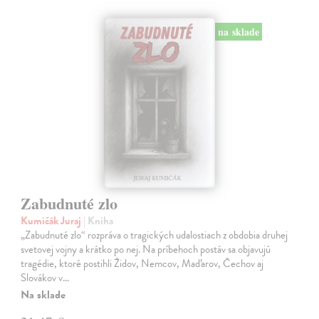
na sklade
Zabudnuté zlo
Kumičák Juraj
| Kniha
„Zabudnuté zlo“ rozpráva o tragických udalostiach z obdobia druhej
svetovej vojny a krátko po nej. Na príbehoch postáv sa objavujú
tragédie, ktoré postihli Židov, Nemcov, Maďarov, Čechov aj
Slovákov v…
Na sklade