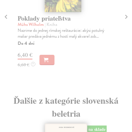
Poklady priateľstva
Č
r
Mühs Wilhelm
| Kniha
Nazrime do jednej rímskej reštaurácie: akýsi potulný
Čiž
maliar predáva jednému z hostí malý akvarel zob...
Čes
krí
Do 4 dní
Do
6,40 €
8,
6,60 €
?
8,
Ďalšie z kategórie slovenská
beletria
na sklade