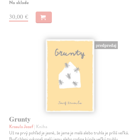
Na sklade
30,00 €
predpredaj
Grunty
Krasula Jozef
| Kniha
Už na prvý pohľad je jasné, že jama je malá alebo truhla je príliš veľká.
Buď chlapi vykopali malú jamu alebo rodina kúpila veľkú truhlu.