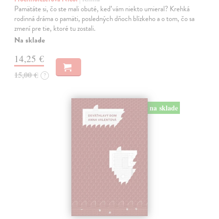
Pamätáte si, čo ste mali obuté, keď vám niekto umieral? Krehká
rodinná dráma o pamäti, posledných dňoch blízkeho a o tom, čo sa
zmení pre tie, ktoré tu zostali.
Na sklade
14,25 €
15,00 €
?
na sklade