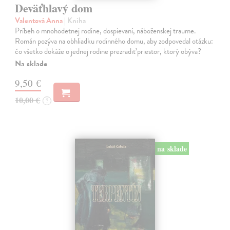
Deväťhlavý dom
Valentová Anna
| Kniha
Príbeh o mnohodetnej rodine, dospievaní, náboženskej traume.
Román pozýva na obhliadku rodinného domu, aby zodpovedal otázku:
čo všetko dokáže o jednej rodine prezradiť priestor, ktorý obýva?
Na sklade
9,50 €
10,00 €
?
na sklade