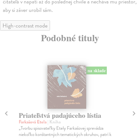
čitateľa v napätí až do poslednej chvíle a necháva mu priestor,
aby si záver urobil sám.
High-contrast mode
Podobné tituly
na sklade
Priateľstvá padajúceho lístia
D
Farkašová Etela
| Kniha
Ur
„Tvorbu spisovateľky Etely Farkašovej sprevádza
Aut
niekoľko konštantných tematických okruhov, patrí k
vzť