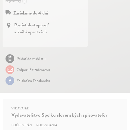
8,00 €
?
Zasielame do 4 dní
Pozrieť dostupnosť
v kníhkupectvách
Pridať do wishlistu
Odporučiť známemu
Zdielať na Facebooku
VYDAVATEĽ
Vydavateľstvo Spolku slovenských spisovateľov
POČET STRÁN
ROK VYDANIA