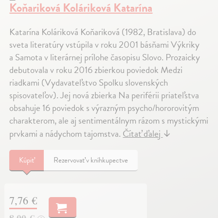
Koňariková Koláriková Katarína
Katarína Koláriková Koňariková (1982, Bratislava) do
sveta literatúry vstúpila v roku 2001 básňami Výkriky
a Samota v literárnej prílohe časopisu Slovo. Prozaicky
debutovala v roku 2016 zbierkou poviedok Medzi
riadkami (Vydavateľstvo Spolku slovenských
spisovateľov). Jej nová zbierka Na periférii priateľstva
obsahuje 16 poviedok s výrazným psycho/hororovitým
charakterom, ale aj sentimentálnym rázom s mystickými
prvkami a nádychom tajomstva.
Čítať ďalej
↓
Kúpiť
Rezervovať v kníhkupectve
7,76 €