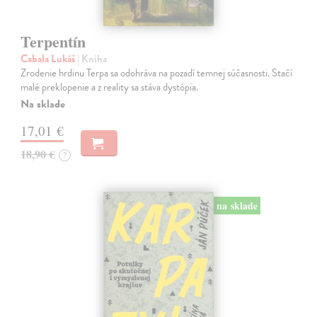
Terpentín
Cabala Lukáš
| Kniha
Zrodenie hrdinu Terpa sa odohráva na pozadí temnej súčasnosti. Stačí
malé preklopenie a z reality sa stáva dystópia.
Na sklade
17,01 €
18,90 €
?
na sklade