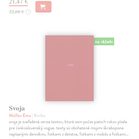
21,47 €
22,60 €
?
na sklade
Svoja
Müller Ema
| Kniha
svoja je zveľadená verzia textov, ktoré som počas piatich rokov písala
pre československý vogue. texty sú obohatené mojimi škrabopisne
napísanými denníkmi, fotkami z detstva, fotkami z mobilu a fotkami…