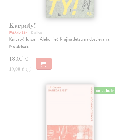
Karpaty!
Púček Ján
| Kniha
Karpaty! Tu som! Alebo nie? Krajina detstva a dospievania.
Na sklade
18,05 €
19,00 €
?
na sklade