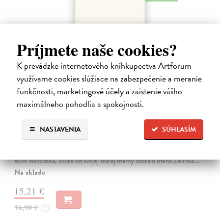
Príjmete naše cookies?
K prevádzke internetového kníhkupectva Artforum
využívame cookies slúžiace na zabezpečenie a meranie
funkčnosti, marketingové účely a zaistenie vášho
maximálneho pohodlia a spokojnosti.
Kolotočárka
NASTAVENIA
SÚHLASÍM
Wernerová Jana
| Kniha
Tam, kde sa radosť zo slobodného pohybu a dobrodružstva prelína s
pocitom vyčlenenia. Tam, kde rastie starý gaštan a okolo neho sa krúti
život dievčatka, ktoré od svojej starej mamy dostalo meno Zelinka.…
Na sklade
15,21 €
16,90 €
?