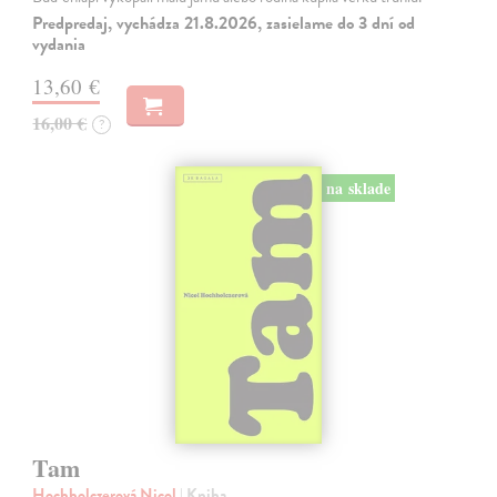
Predpredaj, vychádza 21.8.2026, zasielame do 3 dní od
vydania
13,60 €
16,00 €
?
na sklade
Tam
Hochholczerová Nicol
| Kniha