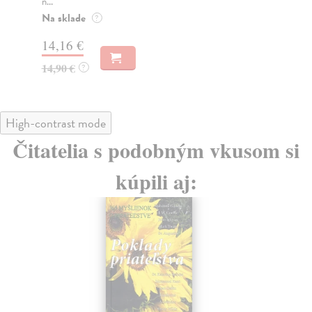
n...
Na
Na sklade
?
9,
14,16 €
10
14,90 €
?
High-contrast mode
Čitatelia s podobným vkusom si
kúpili aj: