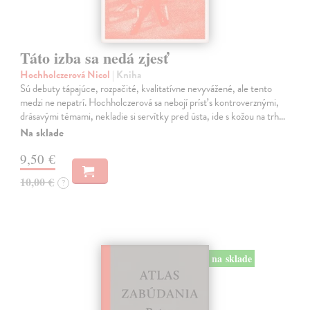
Táto izba sa nedá zjesť
Hochholczerová Nicol
| Kniha
Sú debuty tápajúce, rozpačité, kvalitatívne nevyvážené, ale tento
medzi ne nepatrí. Hochholczerová sa nebojí prísť s kontroverznými,
drásavými témami, nekladie si servítky pred ústa, ide s kožou na trh…
Na sklade
9,50 €
10,00 €
?
na sklade