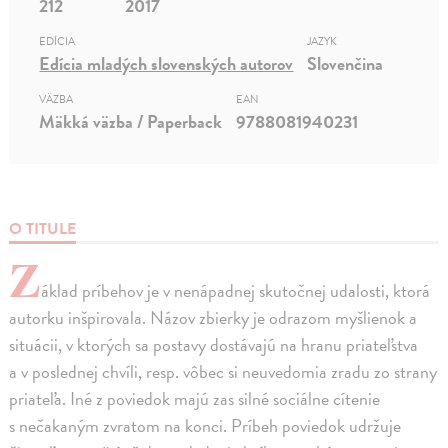
212
2017
EDÍCIA
JAZYK
Edícia mladých slovenských autorov
Slovenčina
VÄZBA
EAN
Mäkká väzba / Paperback
9788081940231
O TITULE
Z
áklad príbehov je v nenápadnej skutočnej udalosti, ktorá
autorku inšpirovala. Názov zbierky je odrazom myšlienok a
situácii, v ktorých sa postavy dostávajú na hranu priateľstva
a v poslednej chvíli, resp. vôbec si neuvedomia zradu zo strany
priateľa. Iné z poviedok majú zas silné sociálne cítenie
s nečakaným zvratom na konci. Príbeh poviedok udržuje