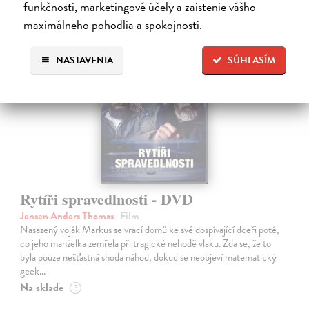
funkčnosti, marketingové účely a zaistenie vášho
maximálneho pohodlia a spokojnosti.
na sklade
NASTAVENIA
SÚHLASÍM
Rytíři spravedlnosti - DVD
Jensen Anders Thomas
| Film
Nasazený voják Markus se vrací domů ke své dospívající dceři poté,
co jeho manželka zemřela při tragické nehodě vlaku. Zda se, že to
byla pouze nešťastná shoda náhod, dokud se neobjeví matematický
geek…
Na sklade
?