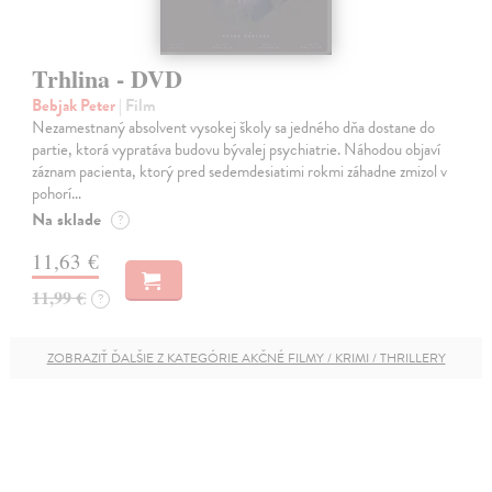
Trhlina - DVD
Bebjak Peter
| Film
Nezamestnaný absolvent vysokej školy sa jedného dňa dostane do
partie, ktorá vypratáva budovu bývalej psychiatrie. Náhodou objaví
záznam pacienta, ktorý pred sedemdesiatimi rokmi záhadne zmizol v
pohorí…
Na sklade
?
11,63 €
11,99 €
?
ZOBRAZIŤ ĎALŠIE Z KATEGÓRIE AKČNÉ FILMY / KRIMI / THRILLERY