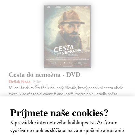
Cesta do nemožna - DVD
Držiak Noro
| Film
Milan Rastislav Štefánik bol prvý Slovák, ktorý podnikol cestu okolo
sveta, viac ráz zdolal Mont Blanc, prežil zostrelenie lietadla počas
prvej svetovej vojny, bol intelektuál, vedec, národný hrdina aj…
Do 3 dní
Príjmete naše cookies?
7,76 €
K prevádzke internetového kníhkupectva Artforum
8,00 €
?
využívame cookies slúžiace na zabezpečenie a meranie