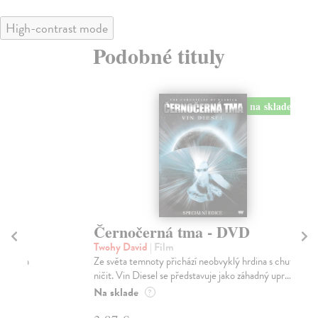
High-contrast mode
Podobné tituly
na sklade
Černočerná tma - DVD
E
Twohy David
| Film
Zh
Ze světa temnoty přichází neobvyklý hrdina s chutí
ETE
ničit. Vin Diesel se představuje jako záhadný upr...
vyn
sta
Na sklade
?
Na