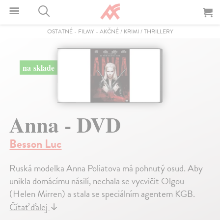
OSTATNÉ
-
FILMY
-
AKČNÉ / KRIMI / THRILLERY
na sklade
Anna - DVD
Besson Luc
Ruská modelka Anna Poliatova má pohnutý osud. Aby
unikla domácímu násilí, nechala se vycvičit Olgou
(Helen Mirren) a stala se speciálním agentem KGB.
Čítať ďalej
↓