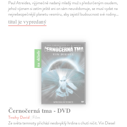
Paul Atreides, výjimečně nadaný mladý muž s předurčeným osudem,
jehož význam si zatím ještě ani on sám neuvědomuje, se musí vydat na
nejnebezpečnější planetu vesmíru, aby zajistil budoucnost své rodiny…
titul je vypredaný
na sklade
Černočerná tma - DVD
Twohy David
| Film
Ze světa temnoty přichází neobvyklý hrdina s chutí ničit. Vin Diesel