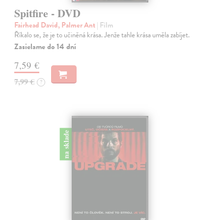
Spitfire - DVD
Fairhead David, Palmer Ant
| Film
Říkalo se, že je to učiněná krása. Jenže tahle krása uměla zabíjet.
Zasielame do 14 dní
7,59 €
7,99 €
?
na sklade