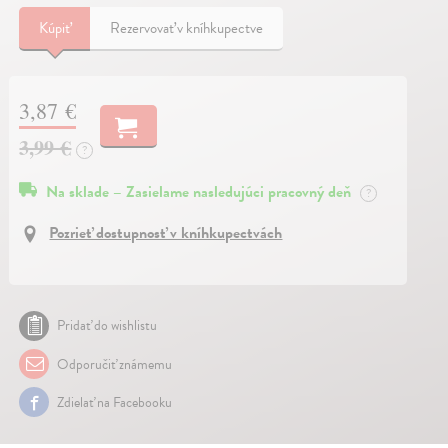
Kúpiť
Rezervovať v kníhkupectve
3,87 €
3,99 €
?
Na sklade – Zasielame nasledujúci pracovný deň
?
Pozrieť dostupnosť v kníhkupectvách
Pridať do wishlistu
Odporučiť známemu
Zdielať na Facebooku