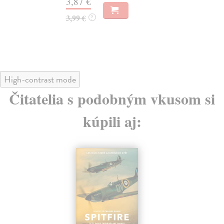
3,87 €
5,
3,99 €
?
5,
High-contrast mode
Čitatelia s podobným vkusom si
kúpili aj:
na sklade