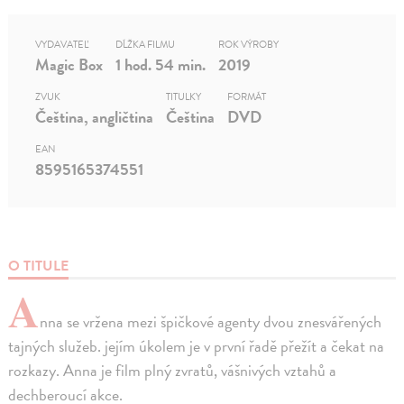
VYDAVATEĽ
DĹŽKA FILMU
ROK VÝROBY
Magic Box
1 hod. 54 min.
2019
ZVUK
TITULKY
FORMÁT
Čeština, angličtina
Čeština
DVD
EAN
8595165374551
O TITULE
A
nna se vržena mezi špičkové agenty dvou znesvářených
tajných služeb. jejím úkolem je v první řadě přežít a čekat na
rozkazy. Anna je film plný zvratů, vášnivých vztahů a
dechberoucí akce.