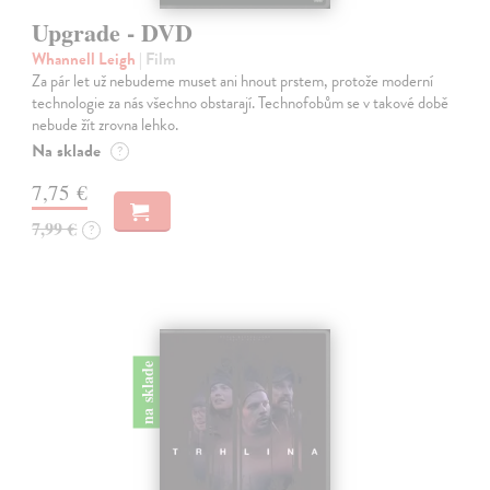
Upgrade - DVD
Whannell Leigh
| Film
Za pár let už nebudeme muset ani hnout prstem, protože moderní
technologie za nás všechno obstarají. Technofobům se v takové době
nebude žít zrovna lehko.
Na sklade
?
7,75 €
7,99 €
?
na sklade