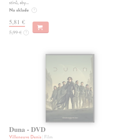
stínů, aby…
Na sklade
?
5,81 €
5,99 €
?
Duna - DVD
Villeneuve Denis
| Film