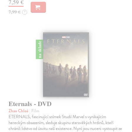
7,59 €
7,99 €
?
na sklade
Eternals - DVD
Zhao Chloé
| Film
ETERNALS, fascinující snímek Studií Marvel s vynikajícím
hereckým obsazením, sleduje skupinu starověkých hrdinů, kteří
chránili lidstvo od úsvitu naší existence. Nyní jsou nuceni vystoupit ze