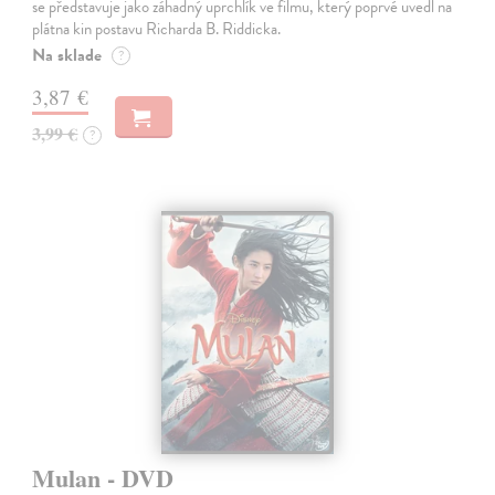
se představuje jako záhadný uprchlík ve filmu, který poprvé uvedl na
plátna kin postavu Richarda B. Riddicka.
Na sklade
?
3,87 €
3,99 €
?
Mulan - DVD