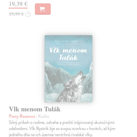
19,39 €
19,99 €
?
Vlk menom Tulák
Parry Rosanne
| Kniha
Silný príbeh o rodine, odvahe a prežití inšpirovaný skutočnými
udalosťami. Vlk Bystrík žije so svojou svorkou v horách, až kým
jedného dňa na ich územie nevtrhnú rivalské vlky.