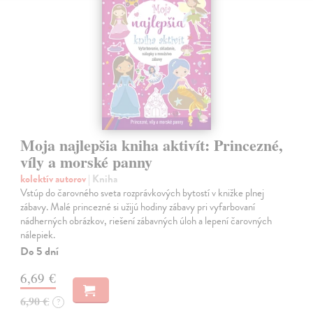
Moja najlepšia kniha aktivít: Princezné,
víly a morské panny
kolektív autorov
| Kniha
Vstúp do čarovného sveta rozprávkových bytostí v knižke plnej
zábavy. Malé princezné si užijú hodiny zábavy pri vyfarbovaní
nádherných obrázkov, riešení zábavných úloh a lepení čarovných
nálepiek.
Do 5 dní
6,69 €
6,90 €
?