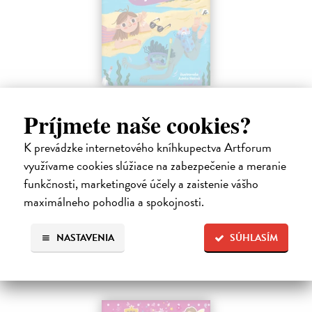
Sedem písmen v piesku
Príjmete naše cookies?
Hlušíková Marta
| Kniha
Dovolenka na Kréte je niekedy plná prekvapení. Súrodenci Noro a
Anabela pri mori spoznávajú svojráznych Chrtovcov, natrafia na
K prevádzke internetového kníhkupectva Artforum
usušenú jaštericu, zaujmú ich Uwe a Hans, ktorí sú takmer celé dni
využívame cookies slúžiace na zabezpečenie a meranie
zahrabaní…
funkčnosti, marketingové účely a zaistenie vášho
Na sklade
?
maximálneho pohodlia a spokojnosti.
14,20 €
NASTAVENIA
SÚHLASÍM
14,95 €
?