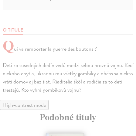
O TITULE
Q
ui va remporter la guerre des boutons ?
Deti zo susedných dedín vedú medzi sebou hroznú vojnu. Keď
niekoho chytia, ukradnú mu všetky gombíky a občas sa niekto
vráti domov aj bez šiat. Riaditelia škôl a rodičia za to deti
trestajú. Kto vyhrá gombíkovú vojnu?
High-contrast mode
Podobné tituly