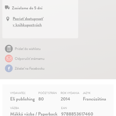
Zasielame do 5 dní
Pozrieť dostupnosť
v kníhkupectvách
Pridať do wishlistu
Odporučiť známemu
Zdielať na Facebooku
VYDAVATEĽ
POČET STRÁN
ROK VYDANIA
JAZYK
Eli publishing
80
2014
Francúzština
VÄZBA
EAN
Mäkká väzba / Paperback
9788853617460