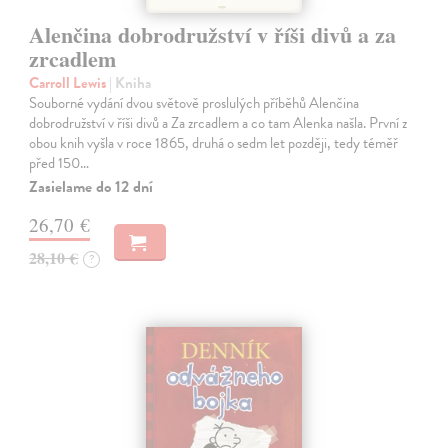
Alenčina dobrodružství v říši divů a za
zrcadlem
Carroll Lewis
| Kniha
Souborné vydání dvou světově proslulých příběhů Alenčina
dobrodružství v říši divů a Za zrcadlem a co tam Alenka našla. První z
obou knih vyšla v roce 1865, druhá o sedm let později, tedy téměř
před 150…
Zasielame do 12 dní
26,70 €
28,10 €
?