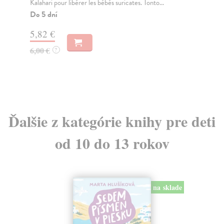
Kalahari pour libérer les bébés suricates. Tonto...
Do
Do 5 dní
6,
5,82 €
6,
6,00 €
?
Ďalšie z kategórie knihy pre deti
od 10 do 13 rokov
na sklade