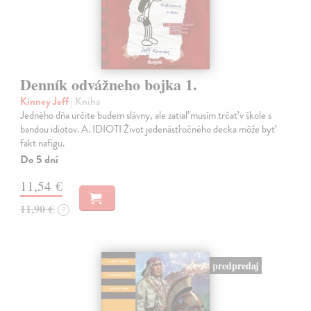
Denník odvážneho bojka 1.
Kinney Jeff
| Kniha
Jedného dňa určite budem slávny, ale zatiaľ musím trčať v škole s
bandou idiotov. A. IDIOTI Život jedenásťročného decka môže byť
fakt nafigu.
Do 5 dní
11,54 €
11,90 €
?
predpredaj