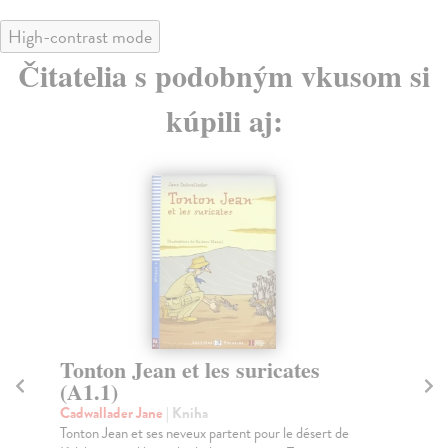
High-contrast mode
Čitatelia s podobným vkusom si
kúpili aj:
Tonton Jean et les suricates
L
(A1.1)
Fl
Un 
Cadwallader Jane
| Kniha
est
Tonton Jean et ses neveux partent pour le désert de