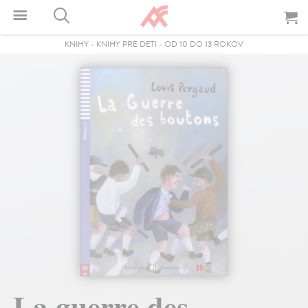
KNIHY
-
KNIHY PRE DETI
-
OD 10 DO 13 ROKOV
La guerre des