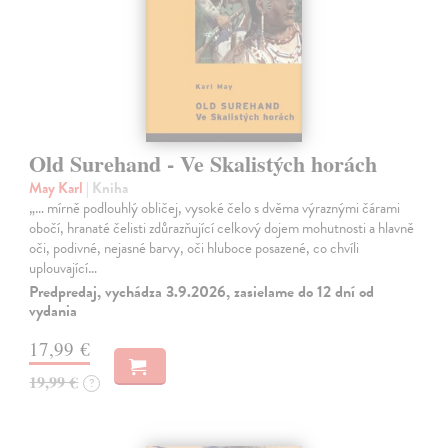
Old Surehand - Ve Skalistých horách
May Karl
| Kniha
„… mírně podlouhlý obličej, vysoké čelo s dvěma výraznými čárami
obočí, hranaté čelisti zdůrazňující celkový dojem mohutnosti a hlavně
oči, podivné, nejasné barvy, oči hluboce posazené, co chvíli
uplouvající…
Predpredaj, vychádza 3.9.2026, zasielame do 12 dní od
vydania
17,99 €
19,99 €
?