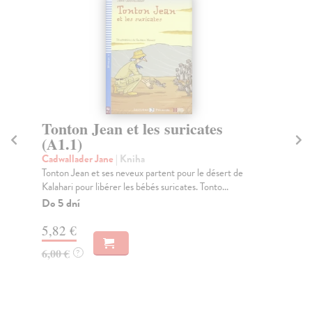
Tonton Jean et les suricates
He
(A1.1)
(
Cadwallader Jane
| Kniha
Ca
Tonton Jean et ses neveux partent pour le désert de
Hen
Kalahari pour libérer les bébés suricates. Tonto...
spo
Do 5 dní
Do
5,82 €
5,
6,00 €
6,
?