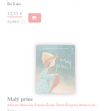
Do 5 dní
12,51 €
12,90 €
?
Malý princ
Adreani Manuela, Francia Giada, Saint-Exupéry Antoine de
|
Kniha