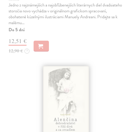
Jedno z najznámejších a najobľúbenejších literárnych diel dvadsiateho
storočia novo vychádza v originálnom grafickom spracovaní,
obohatené kúzelnými ilustráciami Manuely Andreani. Pridajte sa k
malému…
Do 5 dní
12,51 €
12,90 €
?