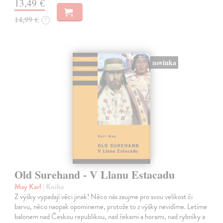
13,49 €
14,99 €
?
novinka
Old Surehand - V Llanu Estacadu
May Karl
| Kniha
Z výšky vypadají věci jinak! Něco nás zaujme pro svou velikost či
barvu, něco naopak opomineme, protože to z výšky nevidíme. Letíme
balonem nad Českou republikou, nad řekami a horami, nad rybníky a