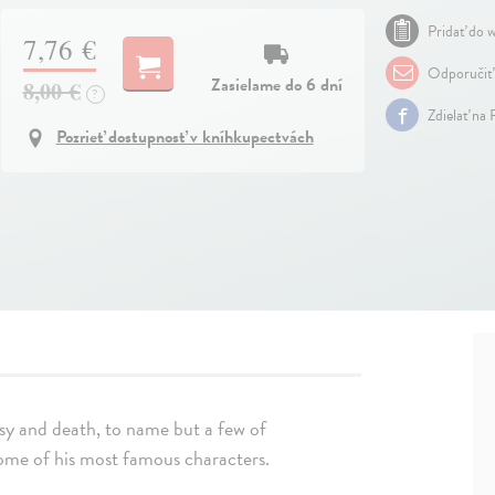
Pridať do w
7,76 €
Odporučiť
Zasielame do 6 dní
8,00 €
?
Zdielať na
Pozrieť dostupnosť v kníhkupectvách
ousy and death, to name but a few of
ome of his most famous characters.