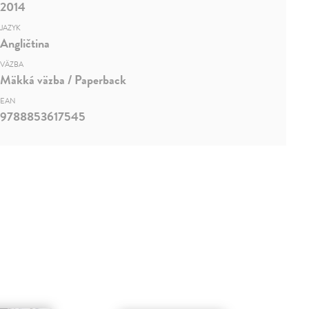
2014
JAZYK
Angličtina
VÄZBA
Mäkká väzba / Paperback
EAN
9788853617545