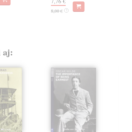
7,76 €
8,00 €
?
 aj: