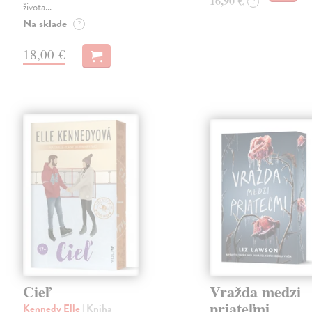
16,90 €
?
života…
Na sklade
?
18,00 €
Cieľ
Vražda medzi
priateľmi
Kennedy Elle
| Kniha