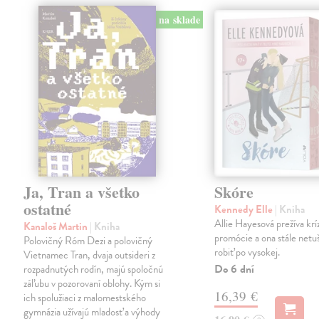
na sklade
Ja, Tran a všetko
Skóre
ostatné
Kennedy Elle
| Kniha
Allie Hayesová prežíva kríz
Kanaloš Martin
| Kniha
promócie a ona stále netu
Polovičný Róm Dezi a polovičný
robiť po vysokej.
Vietnamec Tran, dvaja outsideri z
Do 6 dní
rozpadnutých rodín, majú spoločnú
záľubu v pozorovaní oblohy. Kým si
16,39 €
ich spolužiaci z malomestského
gymnázia užívajú mladosť a výhody