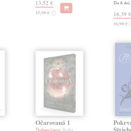
13,52 €
Do 6 dní
15,90 €
?
16,39 
16,90 €
Očarovaná 1
Pokrvn
Strieb
Thalassa Laura
| Kniha