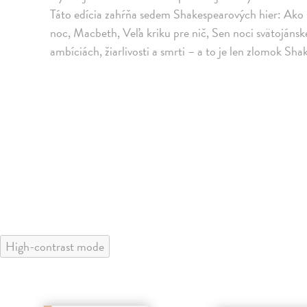
Táto edícia zahŕňa sedem Shakespearových hier: Ako 
noc, Macbeth, Veľa kriku pre nič, Sen noci svätojánske
ambíciách, žiarlivosti a smrti – a to je len zlomok S
High-contrast mode