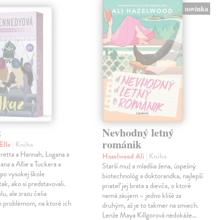
novinka
z
Nevhodný letný
románik
Elle
| Kniha
retta a Hannah, Logana a
Hazelwood Ali
| Kniha
na a Allie a Tuckera a
Starší muž a mladšia žena, úspešný
 po vysokej škole
biotechnológ a doktorandka, najlepší
tak, ako si predstavovali.
priateľ jej brata a dievča, o ktoré
olu, ale zrazu čelia
nemá záujem – jedno klišé za
 problémom, na ktoré ich
druhým, až je to takmer na smiech.
Lenže Maya Killgorová nedokáže…