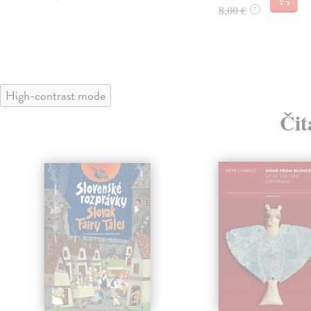
8,00 €
?
High-contrast mode
Čit
klade