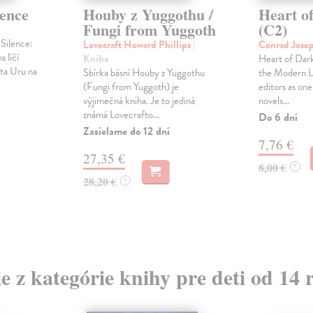
lence
Houby z Yuggothu /
Heart o
Fungi from Yuggoth
(C2)
Silence:
Lovecraft Howard Phillips
|
Conrad Jose
s líčí
Kniha
Heart of Darkn
ta Uru na
Sbírka básní Houby z Yuggothu
the Modern L
(Fungi from Yuggoth) je
editors as one
výjimečná kniha. Je to jediná
novels...
známá Lovecrafto...
Do 6 dní
Zasielame do 12 dní
7,76 €
27,35 €
8,00 €
?
28,20 €
?
ie z kategórie knihy pre deti od 14 