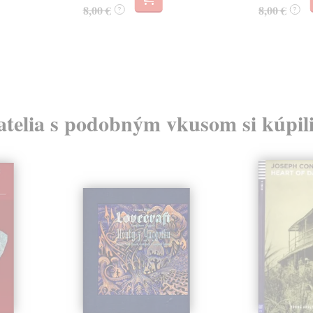
8,00 €
8,00 €
?
?
atelia s podobným vkusom si kúpili