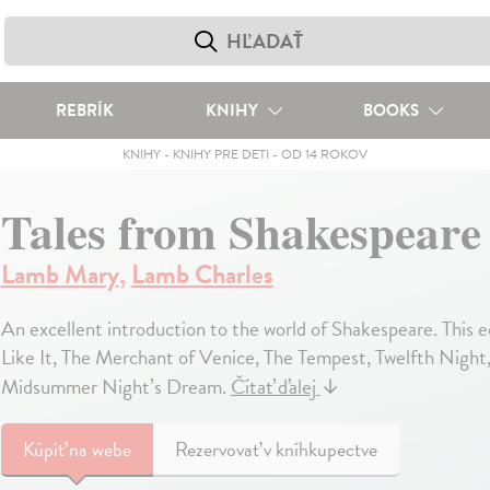
REBRÍK
KNIHY
BOOKS
KNIHY
-
KNIHY PRE DETI
-
OD 14 ROKOV
Tales from Shakespeare
Lamb Mary
,
Lamb Charles
An excellent introduction to the world of Shakespeare. This e
Like It, The Merchant of Venice, The Tempest, Twelfth Nig
Midsummer Night’s Dream.
Čítať ďalej
↓
Kúpiť
na webe
Rezervovať v kníhkupectve