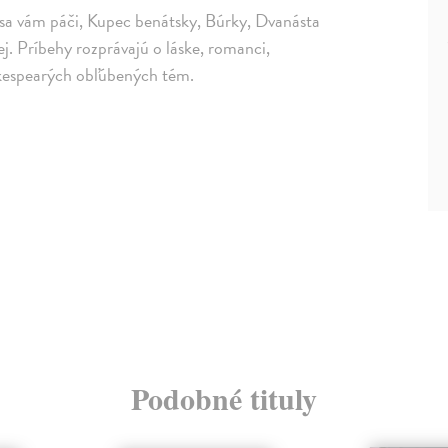
sa vám páči, Kupec benátsky, Búrky, Dvanásta
j. Príbehy rozprávajú o láske, romanci,
hakespearých obľúbených tém.
Podobné tituly