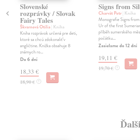
Slovenské
Signs from Si
rozprávky / Slovak
Charvát Petr
| Kniha
Fairy Tales
Monografie Signs from 
Ur of the first Sumerian
Škvarnová Otília
| Kniha
příběh sumerského měs
Kniha rozprávok určená pre deti,
počátku...
ktoré sa chcú zdokonaliť v
Zasielame do 12 dní
angličtine. Knižka obsahuje 8
známych ro...
19,11 €
Do 6 dní
19,70 €
?
18,33 €
18,90 €
?
Ďalš