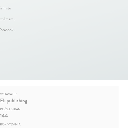
ishlistu
 známemu
 Facebooku
VYDAVATEĽ
Eli publishing
POČET STRÁN
144
ROK VYDANIA