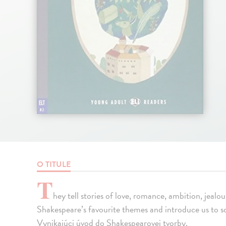
O TITULE
T
hey tell stories of love, romance, ambition, jeal
Shakespeare’s favourite themes and introduce us to s
Vynikajúci úvod do Shakespearovej tvorby.