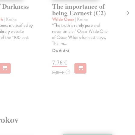
f Darkness
The importance of
Se
being Earnest (C2)
Se
ph
| Kniha
Wilde Oscar
| Kniha
Aus
ess is classified by
“The truth is rarely pure and
The 
ibrary website
never simple.” Oscar Wilde One
the 
 of the “100 best
of Oscar Wilde’s funniest plays,
rea
The Im...
sens
Do 6 dní
Do 
7,76 €
7,
8,00 €
8,0
?
rokov