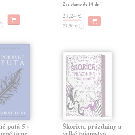
Zasielame do 14 dní
€
21,24 €
?
21,90 €
?
é putá 5 -
Škorica, prázdniny a
orné tiene
veľké tajomstvá