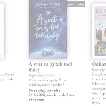
predpredaj
A svet sa aj tak točí
Odka
ďalej
Kennedy 
u. Blížia sa
Životy Gar
Jäger Sarah
| Kniha
ší, čo bude
Grace, Dea
Voda, zmrzlina, výlety. Čo cez
Sabriny sa
prázdniny robíte najradšej?
nevyvíjajú 
Predpredaj, vychádza
Iste, sú sp
26.8.2026, zasielame do 5 dní
skutočným
od vydania
štyri…