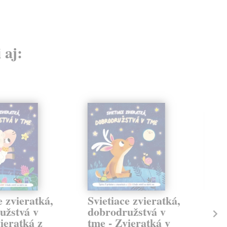
 aj:
e zvieratká,
Svietiace zvieratká,
Há
užstvá v
dobrodružstvá v
Zv
ieratká z
tme - Zvieratká v
kol