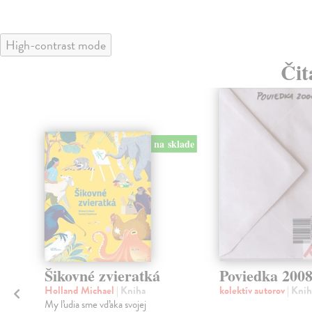
High-contrast mode
Čit
na sklade
Šikovné zvieratká
Poviedka 200
Holland Michael
| Kniha
kolektív autorov
| Knih
My ľudia sme vďaka svojej