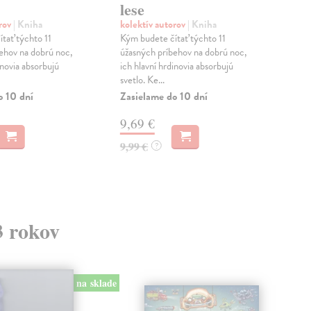
lese
Kuk!
stop
orov
| Kniha
kolektív autorov
| Kniha
ver
tať týchto 11
Kým budete čítať týchto 11
uk...
ehov na dobrú noc,
úžasných príbehov na dobrú noc,
Zas
inovia absorbujú
ich hlavní hrdinovia absorbujú
svetlo. Ke...
7,
o 10 dní
Zasielame do 10 dní
7,9
9,69 €
9,99 €
?
3 rokov
na sklade