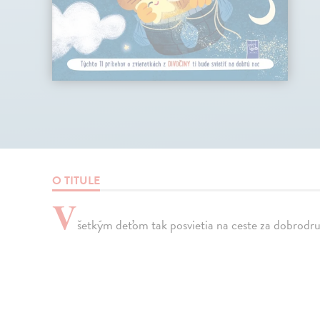
O TITULE
V
šetkým deťom tak posvietia na ceste za dobrodr