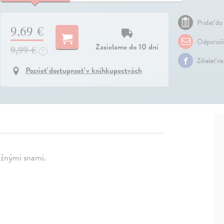
Pridať do 
9,69 €
Odporuči
Zasielame do 10 dní
9,99 €
?
Zdielať n
Pozrieť dostupnosť v kníhkupectvách
užnými snami.