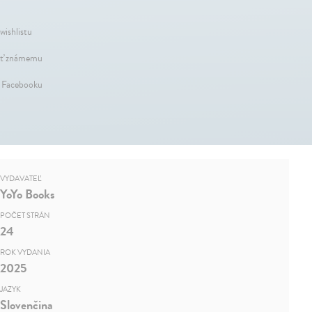
wishlistu
ť známemu
a Facebooku
VYDAVATEĽ
YoYo Books
POČET STRÁN
24
ROK VYDANIA
2025
JAZYK
Slovenčina