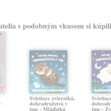
atelia s podobným vkusom si kúpili
8
Svietiace zvieratká,
Svietiac
dobrodružstvá v
dobrodr
a
tme - Mláďatká
tme - Zv