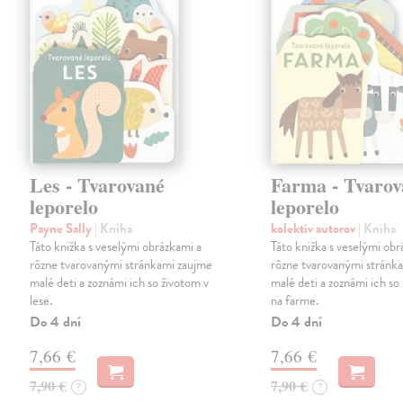
Les - Tvarované
Farma - Tvarov
leporelo
leporelo
Payne Sally
| Kniha
kolektív autorov
| Kniha
Táto knižka s veselými obrázkami a
Táto knižka s veselými obr
rôzne tvarovanými stránkami zaujme
rôzne tvarovanými stránk
malé deti a zoznámi ich so životom v
malé deti a zoznámi ich so
lese.
na farme.
Do 4 dní
Do 4 dní
7,66 €
7,66 €
7,90 €
7,90 €
?
?