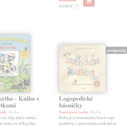
13,90 €
?
predpredaj
rtko - Kniha s
Logopedické
tkami
básničky
eněk
| Kniha
Kačmárová Lenka
| Kniha
 má vždy dobrú náladu.
Kniha je určená deťom, ktoré majú
je vonku na veľkej lúke.
problémy s výslovnosťou artikulačne