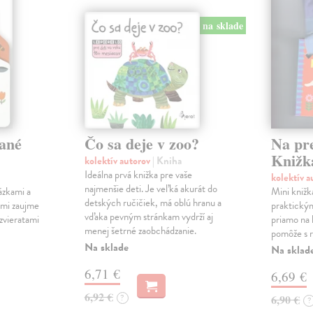
na sklade
ané
Čo sa deje v zoo?
Na pr
Knižk
kolektív autorov
| Kniha
Ideálna prvá knižka pre vaše
kolektív 
najmenšie deti. Je veľká akurát do
ázkami a
Mini knižk
detských ručičiek, má oblú hranu a
ami zaujme
praktický
vďaka pevným stránkam vydrží aj
 zvieratami
priamo na 
menej šetrné zaobchádzanie.
pomôže s r
Na sklade
Na sklad
6,71 €
6,69 €
6,92 €
?
6,90 €
?