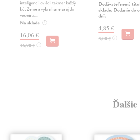
inteligencii ovládli takmer každý
a
Dodávateľ nemá titu
kút Zeme a vybrali sme sa aj do
sklade. Dodanie do c
vesmíru....
dní.
Na sklade
?
4,85 €
16,06 €
5,00 €
?
16,90 €
?
Ďalšie