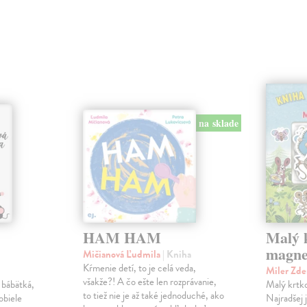
na sklade
HAM HAM
Malý k
magne
Mičianová Ľudmila
| Kniha
Kŕmenie detí, to je celá veda,
Miler Zd
všakže?! A čo ešte len rozprávanie,
 bábätká,
Malý krtko
to tiež nie je až také jednoduché, ako
obiele
Najradšej 