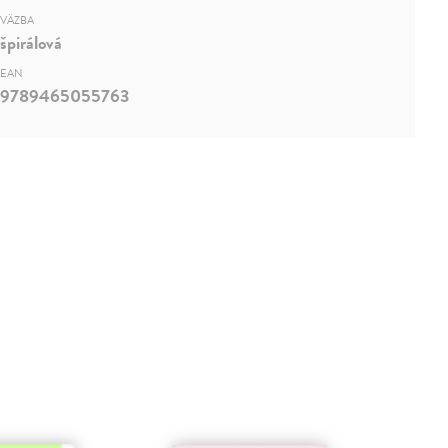
VÄZBA
špirálová
EAN
9789465055763