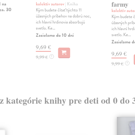
farmy
l na
kolektív autorov
| Kniha
ca. 30
Kým budete čítať týchto 11
kolektív aut
úžasných príbehov na dobrú noc,
Kým budete čí
ich hlavní hrdinovia absorbujú
úžasných príb
svetlo. Ke...
ich hlavní hrd
svetlo. Ke...
Zasielame do 10 dní
Zasielame d
9,69 €
9,69 €
9,99 €
?
9,99 €
?
 z kategórie knihy pre deti od 0 do 