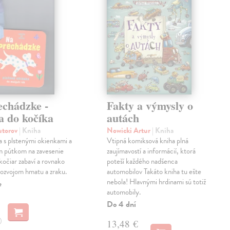
echádzke -
Fakty a výmysly o
a do kočíka
autách
autorov
| Kniha
Nowicki Artur
| Kniha
a s plstenými okienkami a
Vtipná komiksová kniha plná
m pútkom na zavesenie
zaujímavostí a informácií, ktorá
kočiar zabaví a rovnako
poteší každého nadšenca
ozvojom hmatu a zraku.
automobilov Takáto kniha tu ešte
nebola! Hlavnými hrdinami sú totiž
e
automobily.
Do 4 dní
13,48 €