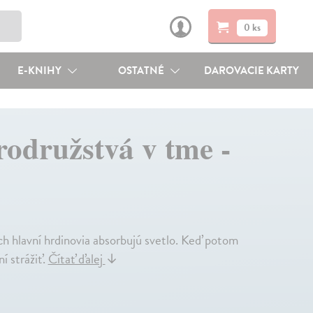
0 ks
E-KNIHY
OSTATNÉ
DAROVACIE KARTY
rodružstvá v tme -
ch hlavní hrdinovia absorbujú svetlo. Keď potom
í strážiť.
Čítať ďalej
↓