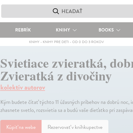
REBRÍK
KNIHY
BOOKS
KNIHY
-
KNIHY PRE DETI
-
OD 0 DO 3 ROKOV
Svietiace zvieratká, dob
Zvieratká z divočiny
kolektív autorov
Kým budete čítať týchto 11 úžasných príbehov na dobrú noc, i
zhasnete svetlo, rozsvietia sa a budú vaše dieťatko pri zaspávan
Kúpiť
na webe
Rezervovať v kníhkupectve