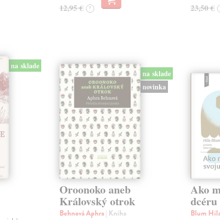
12,95 €
23,50 €
?
na sklade
na sklade
novinka
Oroonoko aneb
Ako mi
Královský otrok
dcéru
Behnová Aphra
| Kniha
Blum Hil