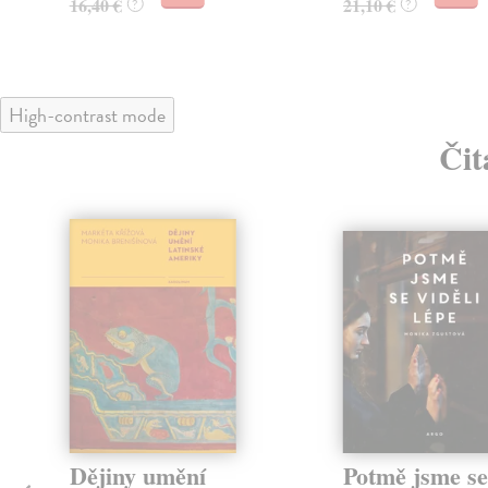
16,40 €
21,10 €
?
?
High-contrast mode
Čit
Dějiny umění
Potmě jsme se 