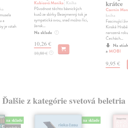
krátce
Kubicová Monika
| Kniha
Původnost těchto básnických
ha
Czernin Mon
kusů ze sbírky Bezejmenný tok je
 musela
kniha
sympatická svou, snad možno říci,
u a
Fascinující ž
žensk...
by je vztah
Kinské Hrabě
Na sklade
narozená roku
?
Čechách...
10,26 €
Na stia
a
MOBI
10,80 €
?
9,95 €
Ďalšie z kategórie svetová beletria
na sklade
na sklade
novinka