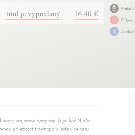
Pridať d
titul je vypredaný
16,40 €
Odporuč
Zdielať 
 pocítí vzájemné sympatie. A jelikož Ninův
nou příležitost trávit spolu ještě více času –