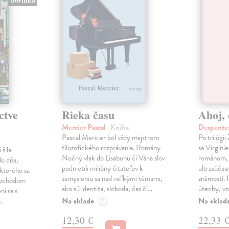
ctve
Rieka času
Ahoj, 
Mercier Pascal
| Kniha
Despentes
Pascal Mercier bol vždy majstrom
Po trilógi
filozofického rozprávania. Romány
sa Virgini
žila
Nočný vlak do Lisabonu či Váha slov
románom, 
do dňa,
podnietili milióny čitateľov k
ultrasúča
 ktorého sa
zamysleniu sa nad veľkými témami,
známostí. 
imochodom
ako sú identita, sloboda, čas či…
útechy, vzd
ní sa s
Na sklade
Na sklad
.
?
12,30 €
22,33 