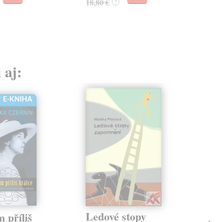
18,80 €
23,
?
 aj:
E-KNIHA
Ledové stopy
Re
m příliš