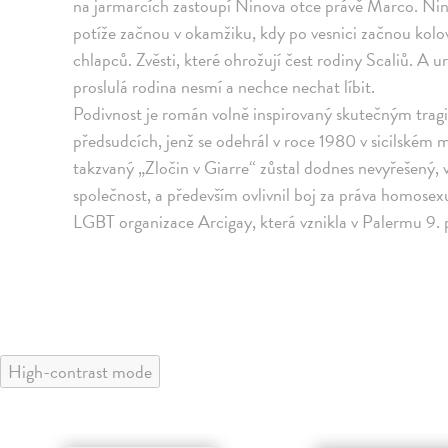
na jarmarcích zastoupí Ninova otce právě Marco. Nin
potíže začnou v okamžiku, kdy po vesnici začnou kolo
chlapců. Zvěsti, které ohrožují čest rodiny Scaliů. A u
proslulá rodina nesmí a nechce nechat líbit.
Podivnost je román volně inspirovaný skutečným tragi
předsudcích, jenž se odehrál v roce 1980 v sicilském 
takzvaný „Zločin v Giarre“ zůstal dodnes nevyřešený, ve
společnost, a především ovlivnil boj za práva homosexuá
LGBT organizace Arcigay, která vznikla v Palermu 9. 
High-contrast mode