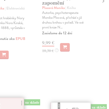
zapomění
zm
sp
Plocová Monika
| Kniha
ika
| Elektronická
vě
Autorka, psychoterapeuta
Monika Plocová, přichází s již
ivot hraběnky Nory
Fei
druhou knihou v pořadí. Ve své
nka Nora Kinská,
Publ
první knize N...
 1888, vyrůstala v
spo
Zasielame do 12 dní
příč
klim
hnutie ako
EPUB
9,99 €
Zas
10,30 €
?
18
18,
na sklade
na sklade