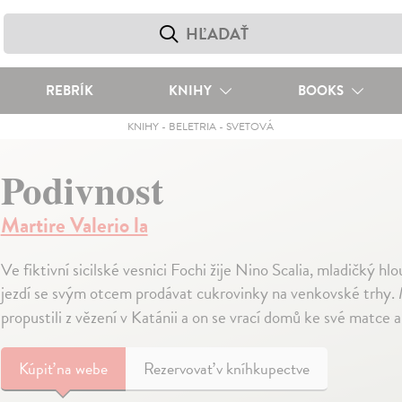
REBRÍK
KNIHY
BOOKS
KNIHY
-
BELETRIA
-
SVETOVÁ
Podivnost
Martire Valerio la
Ve fiktivní sicilské vesnici Fochi žije Nino Scalia, mladičký h
jezdí se svým otcem prodávat cukrovinky na venkovské trhy. 
propustili z vězení v Katánii a on se vrací domů ke své matce 
Kúpiť
na webe
Rezervovať v kníhkupectve