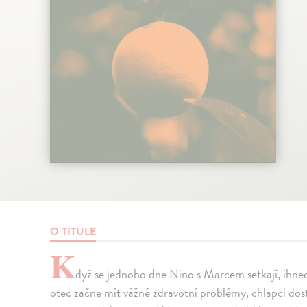
O TITULE
K
dyž se jednoho dne Nino s Marcem setkají, ihned
otec začne mít vážné zdravotní problémy, chlapci dosta