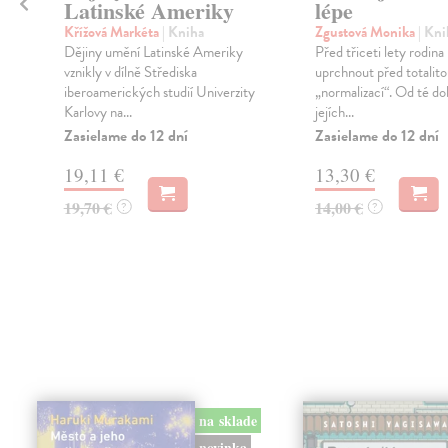
Latinské Ameriky
lépe
Křížová Markéta
| Kniha
Zgustová Monika
| Kni
.
Dějiny umění Latinské Ameriky
Před třiceti lety rodina
vznikly v dílně Střediska
uprchnout před totalito
iberoamerických studií Univerzity
„normalizací“. Od té do
Karlovy na...
jejích...
Zasielame do 12 dní
Zasielame do 12 dní
19,11 €
13,30 €
19,70 €
14,00 €
?
?
na sklade
novinka