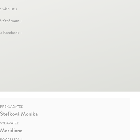
o wishlistu
iť známemu
na Facebooku
PREKLADATEĽ
Štefková Monika
VYDAVATEĽ
Meridione
POČET STRÁN