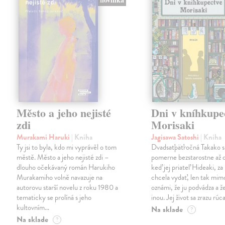
Město a jeho nejisté
Dni v kníhkupe
zdi
Morisaki
Murakami Haruki
| Kniha
Jagisawa Satoshi
| Kniha
Ty jsi to byla, kdo mi vyprávěl o tom
Dvadsaťpäťročná Takako si 
městě. Město a jeho nejisté zdi –
pomerne bezstarostne až 
dlouho očekávaný román Harukiho
keď jej priateľ Hideaki, za
Murakamiho volně navazuje na
chcela vydať, len tak m
autorovu starší novelu z roku 1980 a
oznámi, že ju podvádza a že
tematicky se prolíná s jeho
inou. Jej život sa zrazu rúca
kultovním…
Na sklade
?
Na sklade
?