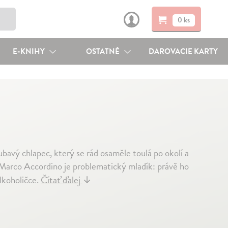
0 ks
E-KNIHY
OSTATNÉ
DAROVACIE KARTY
loubavý chlapec, který se rád osaměle toulá po okolí a
Marco Accordino je problematický mladík: právě ho
alkoholičce.
Čítať ďalej
↓