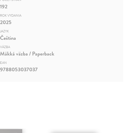
192
ROK VYDANIA
2025
JAZYK
Čeština
VÄZBA
Mäkká väzba / Paperback
EAN
9788053037037