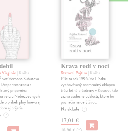
debil
Krava rodí v noci
 Virginie
| Kniha
Statovci Pajtim
| Kniha
i Život Vernona Subutexa
Píše sa rok 1996. Vo Fínsku
e Despentes vracia s
vychovávaný osemročný chlapec
ktorý pripomína
trávi letné prázdniny v Kosove, kde
snú verziu Nebezpečných
zažíva čudesné udalosti, ktoré ho
Ide o príbeh plný hnevu aj
poznačia na celý život.
oru aj prijatia.
Na sklade
?
e
?
17,01 €
€
18,90 €
?