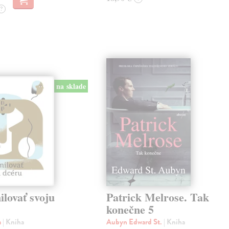
?
na sklade
lovať svoju
Patrick Melrose. Tak
konečne 5
a
| Kniha
Aubyn Edward St.
| Kniha