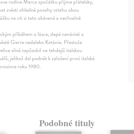
ova rodina Marca zpočátku přijme přátelsky,
vat zvěsti ohledně povahy vztahu obou
rážku na cti si tato obávaná a nechvalně
ckým příběhem o lásce, slepé nenávisti a
městě Giarre nedaleko Katánie. Přestože
lice silně zapůsobil na tehdejší italskou
lů, jelikož dal podnět k založení první italské
prosince roku 1980.
Podobné tituly