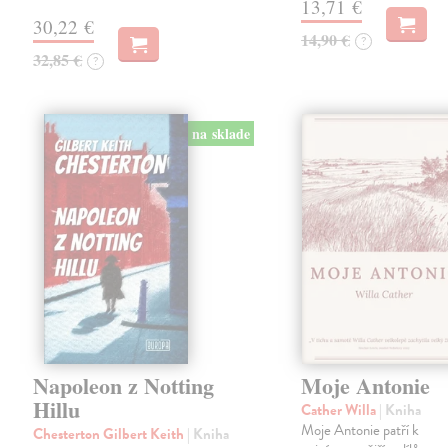
13,71 €
30,22 €
14,90 €
?
32,85 €
?
na sklade
Napoleon z Notting
Moje Antonie
Hillu
Cather Willa
| Kniha
Moje Antonie patří k
Chesterton Gilbert Keith
| Kniha