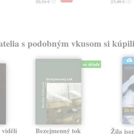
20,16 €
23,40 €
?
?
atelia s podobným vkusom si kúpili
na sklade
viděli
Bezejmenný tok
Žila jse