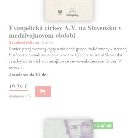
Evanjelická cirkev A.V. na Slovensku v
medzivojnovom období
Sokolová Milena
| Kniha
Koniec prvej svetovej vojny a následné geopolitické zmeny v strednej
Európe znamenali pre evanjelikov a. v. žijúcich na území Slovenska
zásadný obrat v ich dovtedajšom cirkevno-náboženskom živote. V
nových…
Zasielame do 14 dní
19,39 €
19,99 €
?
na sklade