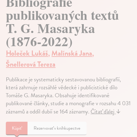
Bibliografie
publikovaných textů
T. G. Masaryka
(1876-2022)
Holeček Lukáš
,
Malínská Jana
,
Šnellerová Tereza
Publikace je systematicky sestavovanou bibliografií,
která zahrnuje rozsáhlé vědecké i publicistické dílo
Tomáše G. Masaryka. Obsahuje identifikované
publikované články, studie a monografie v rozsahu 4 031
záznamů a oddíl dubií se 164 záznamy.
Čítať ďalej
↓
Kúpiť
Rezervovať v kníhkupectve