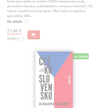
Kniha Spisovatelia za mrežami (2026) zaznamenáva osudy
slovenských literátov, prekladateľov a novinárov, ktorí boli v 50.
rokoch minulého storočia väznení. Boli medzi nimi špičkoví
spisovatelia, ďalší…
Na sklade
?
23,40 €
26,00 €
?
na sklade