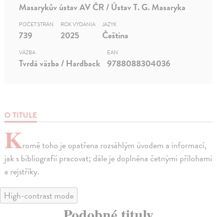
Masarykův ústav AV ČR / Ústav T. G. Masaryka
POČET STRÁN
ROK VYDANIA
JAZYK
739
2025
Čeština
VÄZBA
EAN
Tvrdá väzba / Hardback
9788088304036
O TITULE
K
romě toho je opatřena rozsáhlým úvodem a informací,
jak s bibliografií pracovat; dále je doplněna četnými přílohami
a rejstříky.
High-contrast mode
Podobné tituly