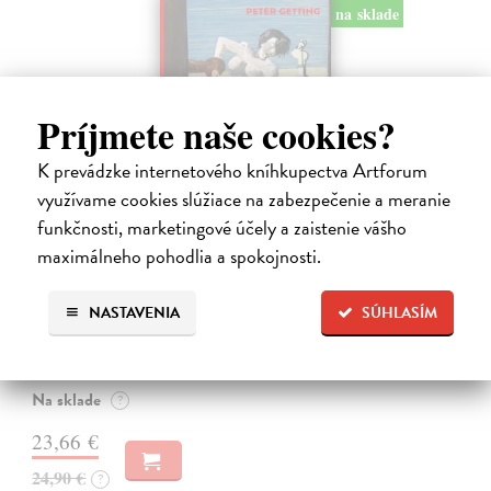
na sklade
Príjmete naše cookies?
K prevádzke internetového kníhkupectva Artforum
využívame cookies slúžiace na zabezpečenie a meranie
funkčnosti, marketingové účely a zaistenie vášho
maximálneho pohodlia a spokojnosti.
Studne mútne
Getting Peter
| Kniha
Sú ikonickými postavami našej kultúry. Postavili im sochy a
NASTAVENIA
SÚHLASÍM
pomenovali po nich ulice, majú svoje nespochybniteľné miesto v
lexikónoch literatúry aj učebniciach, slovenské moderné umenie sa
bez nich nedá…
Na sklade
?
23,66 €
24,90 €
?