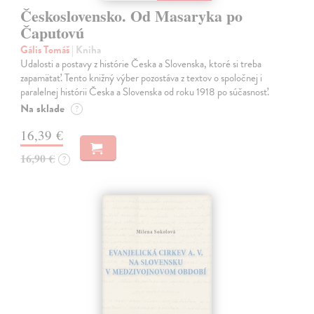
Československo. Od Masaryka po
Čaputovú
Gális Tomáš
| Kniha
Udalosti a postavy z histórie Česka a Slovenska, ktoré si treba
zapamätať. Tento knižný výber pozostáva z textov o spoločnej i
paralelnej histórii Česka a Slovenska od roku 1918 po súčasnosť.
Na sklade
?
16,39 €
16,90 €
?