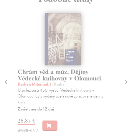
Chrám věd a múz. Dějiny
P
Vědecké knihovny v Olomouci
u
z
Korhoň Miloš (ed.)
| Kniha
U příležitosti 450. výročí Vědecké knihovny v
Pa
Olomouci byly vydány zcela nově zpracované dějiny
Kni
knih...
věk
Zasielame do 12 dní
Za
26,87 €
31
27,70 €
?
32