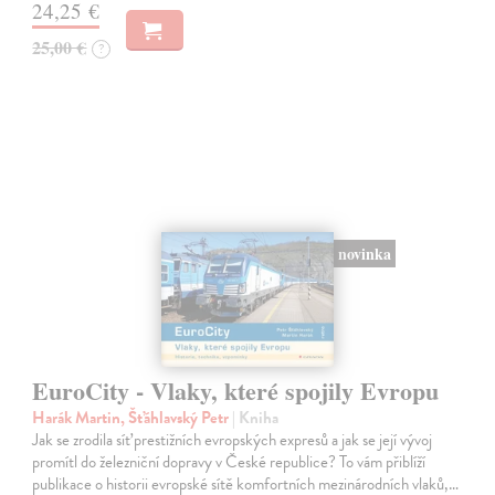
24,25 €
25,00 €
?
novinka
EuroCity - Vlaky, které spojily Evropu
Harák Martin, Šťáhlavský Petr
| Kniha
Jak se zrodila síť prestižních evropských expresů a jak se její vývoj
promítl do železniční dopravy v České republice? To vám přiblíží
publikace o historii evropské sítě komfortních mezinárodních vlaků,…