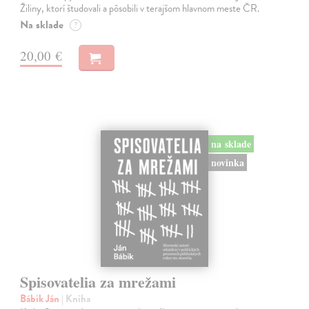
Žiliny, ktorí študovali a pôsobili v terajšom hlavnom meste ČR.
Na sklade
?
20,00 €
na sklade
novinka
Spisovatelia za mrežami
Bábik Ján
| Kniha