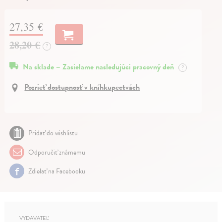
27,35 €
28,20 €
?
Na sklade – Zasielame nasledujúci pracovný deň
?
Pozrieť dostupnosť v kníhkupectvách
Pridať do wishlistu
Odporučiť známemu
Zdielať na Facebooku
VYDAVATEĽ