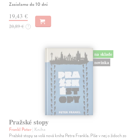
Zasielame do 10 dní
19,43 €
20,89 €
?
na sklade
novinka
Pražské stopy
Frankl Peter
| Kniha
Pražské stopy sa volá nová kniha Petra Frankla. Píše v nej o židoch zo