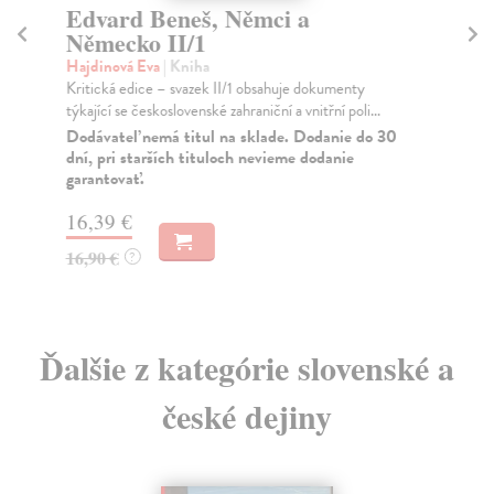
Edvard Beneš, Němci a
J
Německo II/1
Blá
Běh
Hajdinová Eva
| Kniha
min
Kritická edice – svazek II/1 obsahuje dokumenty
a...
týkající se československé zahraniční a vnitřní poli...
Za
Dodávateľ nemá titul na sklade. Dodanie do 30
dní, pri starších tituloch nevieme dodanie
14
garantovať.
15
16,39 €
16,90 €
?
Ďalšie z kategórie slovenské a
české dejiny