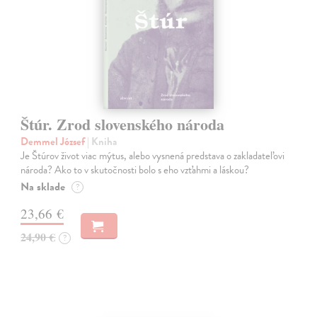
Štúr. Zrod slovenského národa
Demmel József
| Kniha
Je Štúrov život viac mýtus, alebo vysnená predstava o zakladateľovi
národa? Ako to v skutočnosti bolo s eho vzťahmi a láskou?
Na sklade
?
23,66 €
24,90 €
?