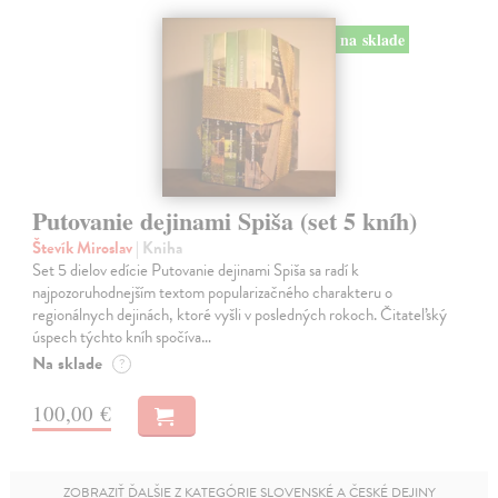
na sklade
Putovanie dejinami Spiša (set 5 kníh)
Števík Miroslav
| Kniha
Set 5 dielov edície Putovanie dejinami Spiša sa radí k
najpozoruhodnejším textom popularizačného charakteru o
regionálnych dejinách, ktoré vyšli v posledných rokoch. Čitateľský
úspech týchto kníh spočíva…
Na sklade
?
100,00 €
ZOBRAZIŤ ĎALŠIE Z KATEGÓRIE SLOVENSKÉ A ČESKÉ DEJINY