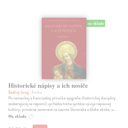
na sklade
Historické nápisy a ich nosiče
Šedivý Juraj
| Kniha
Po nemeckej a francúzskej príručke epigrafie (historickej disciplíny
zaoberajúcej sa nápismi) vychádza tretia syntéza vývoja nápisovej
kultúry, primárne zameraná na územie Slovenska a blízke okolie, s…
Na sklade
?