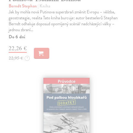
Berndt Stephan
| Kniha
Jak by mohla nová Putinova superzbraň změnit Evropu – věštba,
geostrategie, realita Tato kniha burcuje: autor bestselerů Stephan
Berndt odhaluje doposud opomíjený scénář nadcházející války –
jednou zbraní…
Do 6 dní
22,26 €
22,95 €
?