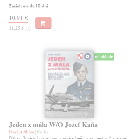
Zasielame do 10 dní
10,91 €
11,25 €
?
na sklade
Jeden z mála W/O Jozef Kaňa
Herčut Milan
| Kniha
Bitka o Britániu bola jedným z najzásadnejších momentov 2. svetovej