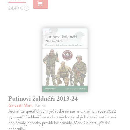
24,49 €
?
Putinovi žoldnéři 2013-24
Galeotti Mark
| Kniha
Jedním ze specifických rysů ruské invaze na Ukrajinu v roce 2022
bylo využití žoldnéřů ze soukromých vojenských společností, které
doplňovaly jednotky pravidelné armády. Mark Galeotti, přední
odborník…