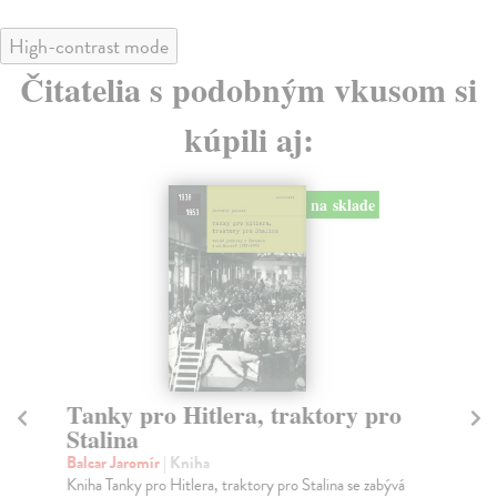
High-contrast mode
Čitatelia s podobným vkusom si
kúpili aj:
na sklade
Tanky pro Hitlera, traktory pro
Bl
Stalina
Ros
Pát
Balcar Jaromír
| Kniha
Ros
Kniha Tanky pro Hitlera, traktory pro Stalina se zabývá