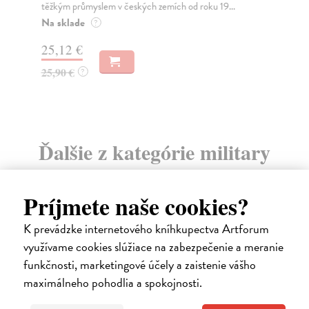
těžkým průmyslem v českých zemích od roku 19...
Za
Na sklade
?
15
25,12 €
16
25,90 €
?
Ďalšie z kategórie military
(vojenské dejiny)
Príjmete naše cookies?
K prevádzke internetového kníhkupectva Artforum
na sklade
využívame cookies slúžiace na zabezpečenie a meranie
funkčnosti, marketingové účely a zaistenie vášho
maximálneho pohodlia a spokojnosti.