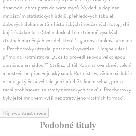
dosavadní obraz patří do světa mýtů. Výklad je doplněn
množstvím statistických údajů, přehledových tabulek,
dobových dokumentů a historických i současných fotografií
bojiště. Jakmile se Stalin doslechl o extrémně vysokých
ztrátách obrněných vozidel, které 5. gardová tanková armáda
u Prochorovky utrpěla, požadoval vysvětlení. Údajně udeřil
přímo na Rotmistrova: „Cos to provedl se svou velkolepou
obrněnou armádou?“ Stalin… chtěl Rotmistrova zbavit velení
a postavit ho před vojenský soud. Rotmistrov, vědom si dobře
osudu, jaký čeká velitele, jenž před Stalinem selhal, proto
začal prohlašovat, že ztráty německých tanků u Prochorovky
byly ještě mnohem vyšší než ztráty jeho vlastních formací.
High-contrast mode
Podobné tituly