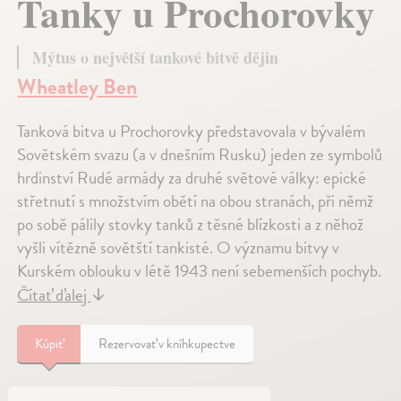
Tanky u Prochorovky
Mýtus o největší tankové bitvě dějin
Wheatley Ben
Tanková bitva u Prochorovky představovala v bývalém
Sovětském svazu (a v dnešním Rusku) jeden ze symbolů
hrdinství Rudé armády za druhé světové války: epické
střetnutí s množstvím obětí na obou stranách, při němž
po sobě pálily stovky tanků z těsné blízkosti a z něhož
vyšli vítězně sovětští tankisté. O významu bitvy v
Kurském oblouku v létě 1943 není sebemenších pochyb.
Čítať ďalej
↓
Kúpiť
Rezervovať v kníhkupectve