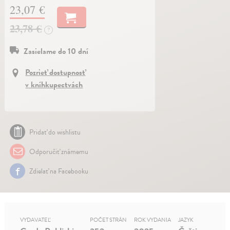
23,07 €
23,78 €
?
Zasielame do 10 dní
Pozrieť dostupnosť
v kníhkupectvách
Pridať do wishlistu
Odporučiť známemu
Zdielať na Facebooku
VYDAVATEĽ
POČET STRÁN
ROK VYDANIA
JAZYK