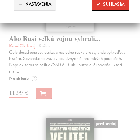
NASTAVENIA
SÚHLASÍM
Ako Rusi veľkú vojnu vyhrali...
Kumičák Juraj
| Kniha
Celé desaťročia sovietska, a následne ruská propaganda vykresľovali
históriu Sovietskeho zväzu v pozitívnych či hrdinských podobách.
Napriek tomu sa našli v ZSSR či Rusku historici či novinári, ktorí
mali…
Na sklade
?
11,99 €
predpredaj