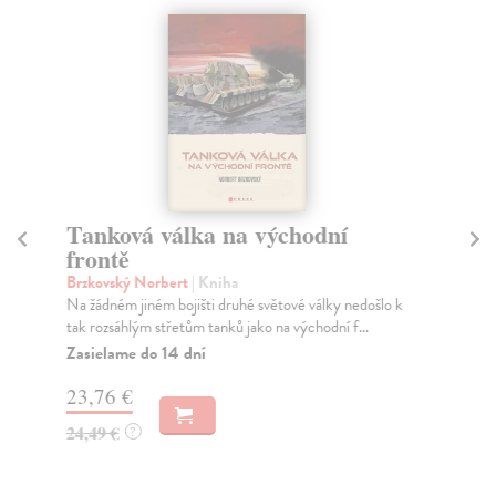
Tanková válka na východní
Ma
frontě
Je
Aut
Brzkovský Norbert
| Kniha
sva
Na žádném jiném bojišti druhé světové války nedošlo k
...
tak rozsáhlým střetům tanků jako na východní f...
Na
Zasielame do 14 dní
30
23,76 €
31
24,49 €
?