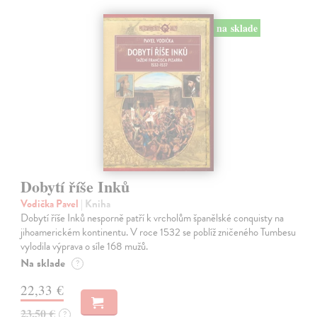
na sklade
Dobytí říše Inků
Vodička Pavel
| Kniha
Dobytí říše Inků nesporně patří k vrcholům španělské conquisty na
jihoamerickém kontinentu. V roce 1532 se poblíž zničeného Tumbesu
vylodila výprava o síle 168 mužů.
Na sklade
?
22,33 €
23,50 €
?