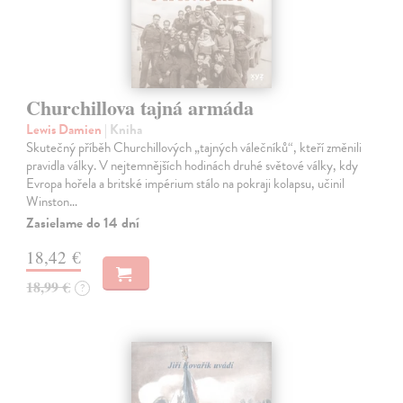
Churchillova tajná armáda
Lewis Damien
| Kniha
Skutečný příběh Churchillových „tajných válečníků“, kteří změnili
pravidla války. V nejtemnějších hodinách druhé světové války, kdy
Evropa hořela a britské impérium stálo na pokraji kolapsu, učinil
Winston…
Zasielame do 14 dní
18,42 €
18,99 €
?