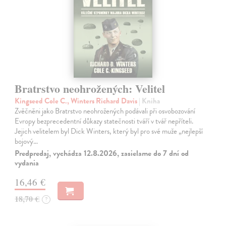
Bratrstvo neohrožených: Velitel
Kingseed Cole C., Winters Richard Davis
| Kniha
Zvěčněni jako Bratrstvo neohrožených podávali při osvobozování
Evropy bezprecedentní důkazy statečnosti tváří v tvář nepříteli.
Jejich velitelem byl Dick Winters, který byl pro své muže „nejlepší
bojový…
Predpredaj, vychádza 12.8.2026, zasielame do 7 dní od
vydania
16,46 €
18,70 €
?