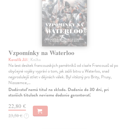
Vzpomínky na Waterloo
Kovařík Jiří
| Kniha
Na šest desítek francouzských pamětníků od císaře Francouzů až po
obyčejné vojáky vypráví o tom, jak zažili bitvu u Waterloo, snad
nejproslulejší střet v dějinách válek. Byl vítězný pro Brity, Prusy,
Nizozemce,…
Dodávateľ nemá titul na sklade. Dodanie do 30 dní, pri
starších tituloch nevieme dodanie garantovať.
22,80 €
23,50 €
?