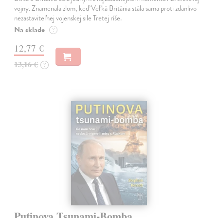
vojny. Znamenala zlom, keď Veľká Británia stála sama proti zdanlivo
nezastaviteľnej vojenskej sile Tretej ríše.
Na sklade
?
12,77 €
13,16 €
?
Putinova Tsunami-Bomba