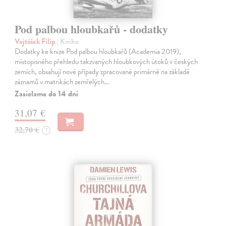
Pod palbou hloubkařů - dodatky
Vojtášek Filip
| Kniha
Dodatky ke knize Pod palbou hloubkařů (Academia 2019),
místopisného přehledu takzvaných hloubkových útoků v českých
zemích, obsahují nové případy zpracované primárně na základě
záznamů v matrikách zemřelých…
Zasielame do 14 dní
31,07 €
32,70 €
?