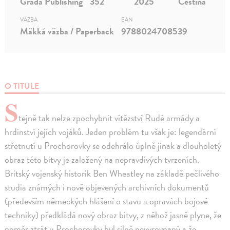
Grada Publishing
352
2025
Čeština
VÄZBA
EAN
Mäkká väzba / Paperback
9788024708539
O TITULE
S
tejně tak nelze zpochybnit vítězství Rudé armády a
hrdinství jejích vojáků. Jeden problém tu však je: legendární
střetnutí u Prochorovky se odehrálo úplně jinak a dlouholetý
obraz této bitvy je založený na nepravdivých tvrzeních.
Britský vojenský historik Ben Wheatley na základě pečlivého
studia známých i nově objevených archivních dokumentů
(především německých hlášení o stavu a opravách bojové
techniky) předkládá nový obraz bitvy, z něhož jasně plyne, že
poměr ztrát u Prochorovky byl silně nevyrovnaný a že