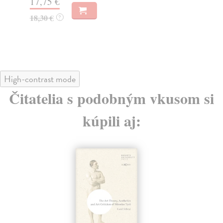
17,75 €
28
18,30 €
?
29
High-contrast mode
Čitatelia s podobným vkusom si
kúpili aj: