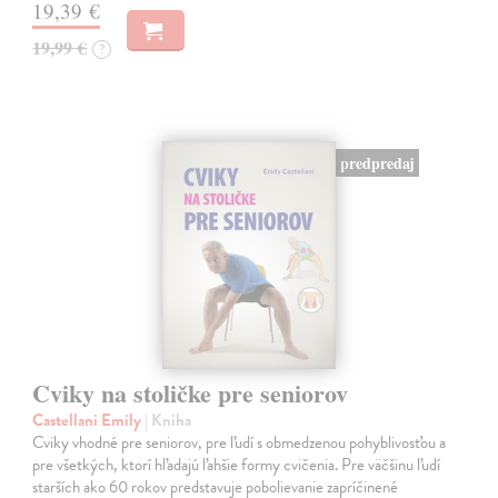
19,39 €
19,99 €
?
predpredaj
Cviky na stoličke pre seniorov
Castellani Emily
| Kniha
Cviky vhodné pre seniorov, pre ľudí s obmedzenou pohyblivosťou a
pre všetkých, ktorí hľadajú ľahšie formy cvičenia. Pre väčšinu ľudí
starších ako 60 rokov predstavuje pobolievanie zapríčinené