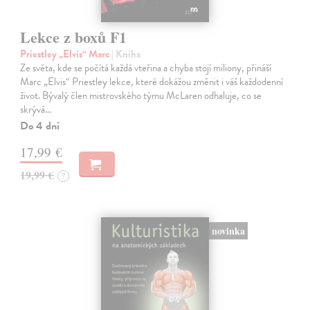
Lekce z boxů F1
Priestley „Elvis“ Marc
| Kniha
Ze světa, kde se počítá každá vteřina a chyba stojí miliony, přináší
Marc „Elvis“ Priestley lekce, které dokážou změnit i váš každodenní
život. Bývalý člen mistrovského týmu McLaren odhaluje, co se
skrývá…
Do 4 dní
17,99 €
19,99 €
?
novinka