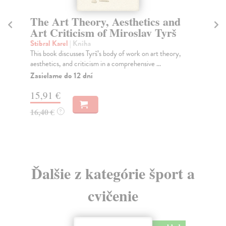
The Art Theory, Aesthetics and
B
Art Criticism of Miroslav Tyrš
Ma
Pub
Stibral Karel
| Kniha
jeh
This book discusses Tyrš’s body of work on art theory,
aesthetics, and criticism in a comprehensive ...
Za
Zasielame do 12 dní
11
15,91 €
12
16,40 €
?
Ďalšie z kategórie šport a
cvičenie