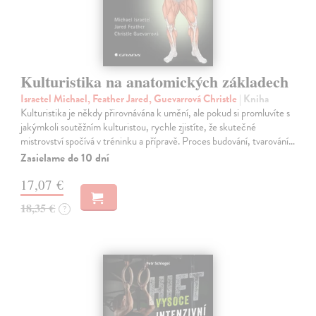
Kulturistika na anatomických základech
Israetel Michael, Feather Jared, Guevarrová Christle
| Kniha
Kulturistika je někdy přirovnávána k umění, ale pokud si promluvíte s
jakýmkoli soutěžním kulturistou, rychle zjistíte, že skutečné
mistrovství spočívá v tréninku a přípravě. Proces budování, tvarování…
Zasielame do 10 dní
17,07 €
18,35 €
?