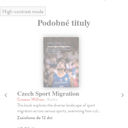
High-contrast mode
Podobné tituly
Czech Sport Migration
C
W
Crossan William
| Kniha
This book explores the diverse landscape of sport
Ha
migration across various sports, examining how cul...
Kni
běh
Zasielame do 12 dní
Za