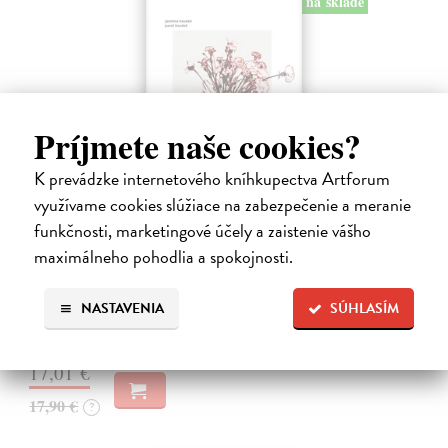
na sklade
Príjmete naše cookies?
K prevádzke internetového kníhkupectva Artforum
využívame cookies slúžiace na zabezpečenie a meranie
funkčnosti, marketingové účely a zaistenie vášho
Moderná sebaobrana
maximálneho pohodlia a spokojnosti.
Houdek Jasmína, Houdek Pavel
| Kniha
Stretli ste sa niekedy so sexuálnym obťažovaním? Čelili ste
NASTAVENIA
SÚHLASÍM
sexistickým vtipom alebo nevhodným narážkam svojho šéfa?
Na sklade
17,01 €
17,90 €
?