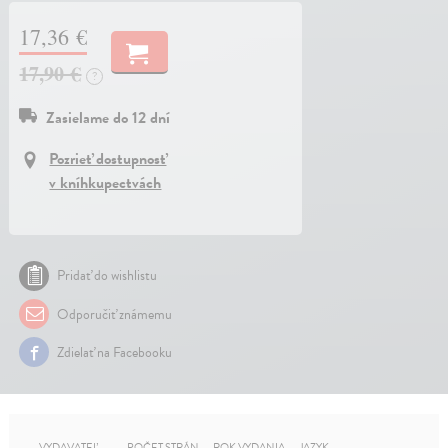
17,36 €
17,90 €
?
Zasielame do 12 dní
Pozrieť dostupnosť
v kníhkupectvách
Pridať do wishlistu
Odporučiť známemu
Zdielať na Facebooku
VYDAVATEĽ
POČET STRÁN
ROK VYDANIA
JAZYK