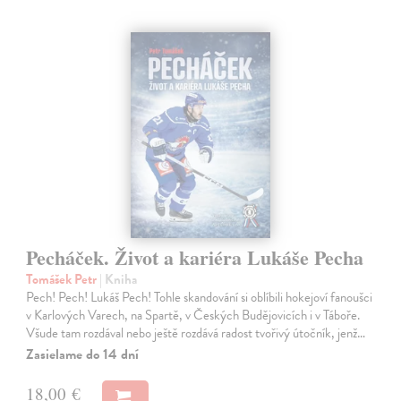
Pecháček. Život a kariéra Lukáše Pecha
Tomášek Petr
| Kniha
Pech! Pech! Lukáš Pech! Tohle skandování si oblíbili hokejoví fanoušci
v Karlových Varech, na Spartě, v Českých Budějovicích i v Táboře.
Všude tam rozdával nebo ještě rozdává radost tvořivý útočník, jenž…
Zasielame do 14 dní
18,00 €