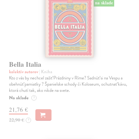
na sklade
Bella Italia
kolektív autorov
| Kniha
Kto z vás by nechcel zažiť Prázdniny v Ríme? Sadnúť si na Vespu a
obehnúť pamiatky ? Španielske schody či Koloseum, ochutnať kávu,
ktorá chutí tak, ako nikde na svete.
Na sklade
?
21,76 €
22,90 €
?