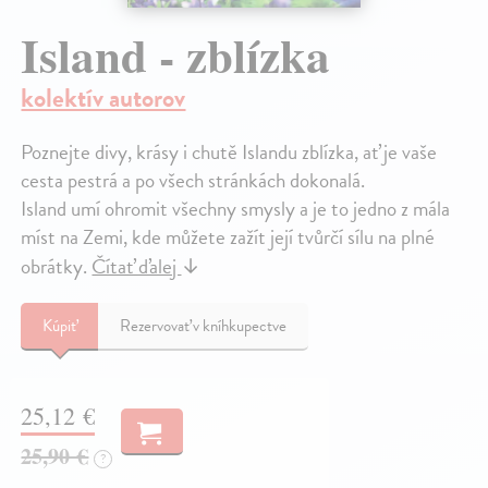
Island - zblízka
kolektív autorov
Poznejte divy, krásy i chutě Islandu zblízka, ať je vaše
cesta pestrá a po všech stránkách dokonalá.
Island umí ohromit všechny smysly a je to jedno z mála
míst na Zemi, kde můžete zažít její tvůrčí sílu na plné
obrátky.
Čítať ďalej
↓
Kúpiť
Rezervovať v kníhkupectve
25,12 €
25,90 €
?