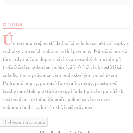
O TITULE
Ú
chvatnou krajinu střídají telící se ledovce, aktivní sopky s
vrcholky v mracích nebo termální prameny. Náročné horské
túry tady můžete doplnit návštěvou osobitých muzeí a při
troše štěstí se pokochat polární září. Ať už vás k cestě láká
cokoliv, tento průvodce vám bude skvělým společníkem.
Podrobné popisy, poutavé fotografie, mapy, prostorové
kresby památek, praktické mapy i řada tipů vám pomůže k
sestavení perfektního itineráře, pokud se vám zrovna
nebudou hodit ty, které nabízí náš průvodce.
High-contrast mode