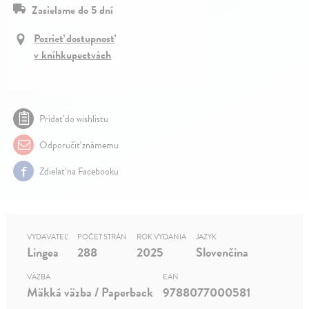
Zasielame do 5 dní
Pozrieť dostupnosť
v kníhkupectvách
Pridať do wishlistu
Odporučiť známemu
Zdielať na Facebooku
VYDAVATEĽ
POČET STRÁN
ROK VYDANIA
JAZYK
Lingea
288
2025
Slovenčina
VÄZBA
EAN
Mäkká väzba / Paperback
9788077000581