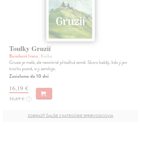
Toulky Gruzií
Bursíková Ivana
| Kniha
Gruzie je malá, ale nesmírně přitažlivá země. Skoro každý, kdo ji jen
trochu pozná, si ji zamiluje.
Zasielame do 10 dní
16,19 €
16,69 €
?
ZOBRAZIŤ ĎALŠIE Z KATEGÓRIE SPRIEVODCOVIA