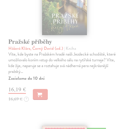
Pražské příběhy
Hášová Klára, Černý David (ed.)
| Kniha
Víte, kde byste na Pražském hradě našli Jezdecké schodiště, které
umožňovalo koním vstup do velkého sálu na rytířské turnaje? Víte,
kde žije, naparuje se a roztahuje svá nádherná pera nejkrásnější
pražský…
Zasielame do 10 dní
16,19 €
16,69 €
?