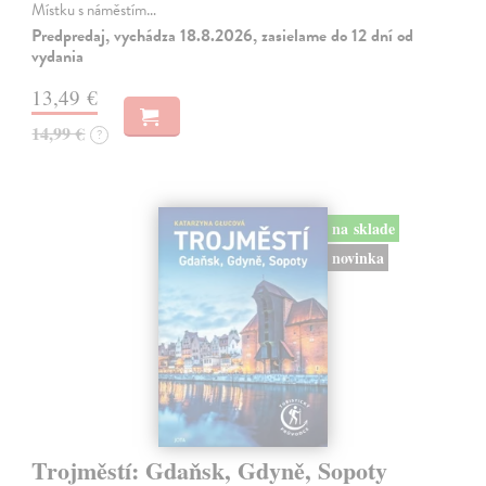
Místku s náměstím…
Predpredaj, vychádza 18.8.2026, zasielame do 12 dní od
vydania
13,49 €
14,99 €
?
na sklade
novinka
Trojměstí: Gdaňsk, Gdyně, Sopoty