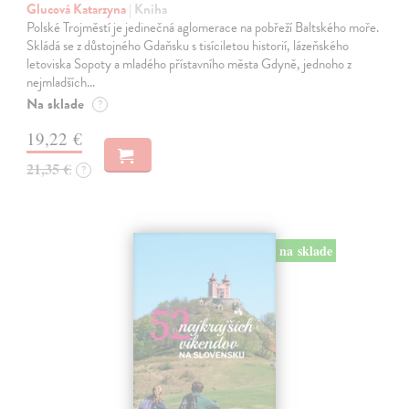
Glucová Katarzyna
| Kniha
Polské Trojměstí je jedinečná aglomerace na pobřeží Baltského moře.
Skládá se z důstojného Gdaňsku s tisíciletou historií, lázeňského
letoviska Sopoty a mladého přístavního města Gdyně, jednoho z
nejmladších…
Na sklade
?
19,22 €
21,35 €
?
na sklade