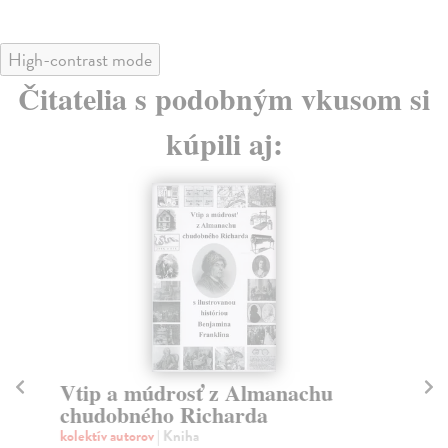
High-contrast mode
Čitatelia s podobným vkusom si
kúpili aj:
Vtip a múdrosť z Almanachu
Si
chudobného Richarda
kol
Poz
kolektív autorov
| Kniha