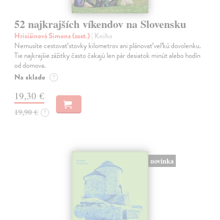
52 najkrajších víkendov na Slovensku
Hricišinová Simona (zost.)
| Kniha
Nemusíte cestovať stovky kilometrov ani plánovať veľkú dovolenku.
Tie najkrajšie zážitky často čakajú len pár desiatok minút alebo hodín
od domova.
Na sklade
?
19,30 €
19,90 €
?
novinka