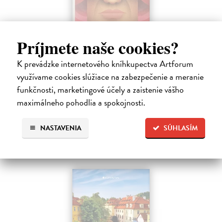
Dobrodruh 2026/2027
Príjmete naše cookies?
kolektív autorov
| Kniha
Chcete spoznať unikátne, málo známe miesta na Slovensku a objaviť
K prevádzke internetového kníhkupectva Artforum
doteraz neobjavené kúty našej krajiny? Štvrté vydanie obľúbeného
využívame cookies slúžiace na zabezpečenie a meranie
knižného sprievodcu DobroDruh vás opäť pozýva na potulky po
funkčnosti, marketingové účely a zaistenie vášho
slovenskej…
maximálneho pohodlia a spokojnosti.
Na sklade
?
23,74 €
NASTAVENIA
SÚHLASÍM
24,99 €
?