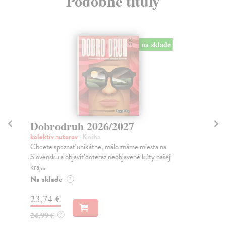
Podobné tituly
na sklade
Dobrodruh 2026/2027
Is
h
kolektív autorov
| Kniha
Chcete spoznať unikátne, málo známe miesta na
Jo
Slovensku a objaviť doteraz neobjavené kúty našej
Nav
kraj...
pod
Na sklade
Na
?
23,74 €
33
24,99 €
?
34