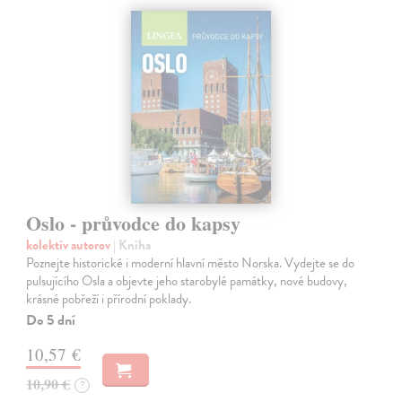
Oslo - průvodce do kapsy
kolektív autorov
| Kniha
Poznejte historické i moderní hlavní město Norska. Vydejte se do
pulsujícího Osla a objevte jeho starobylé památky, nové budovy,
krásné pobřeží i přírodní poklady.
Do 5 dní
10,57 €
10,90 €
?