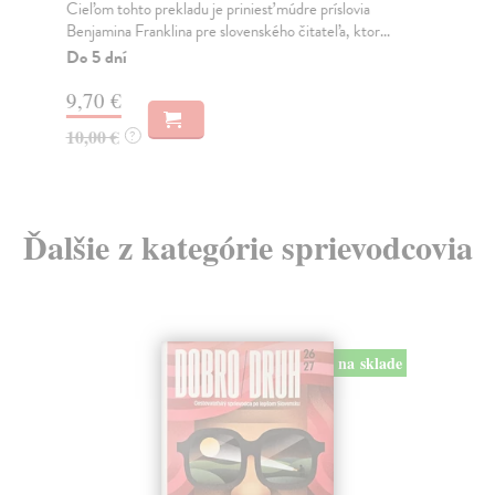
ces
Cieľom tohto prekladu je priniesť múdre príslovia
Benjamina Franklina pre slovenského čitateľa, ktor...
Do
Do 5 dní
25
9,70 €
25
10,00 €
?
Ďalšie z kategórie sprievodcovia
na sklade