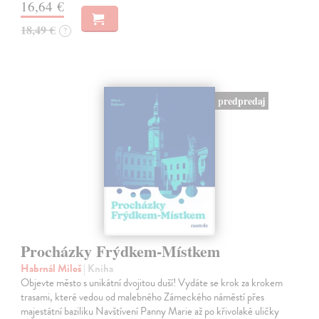
16,64 €
18,49 €
?
predpredaj
Procházky Frýdkem-Místkem
Habrnál Miloš
| Kniha
Objevte město s unikátní dvojitou duší! Vydáte se krok za krokem
trasami, které vedou od malebného Zámeckého náměstí přes
majestátní baziliku Navštívení Panny Marie až po křivolaké uličky