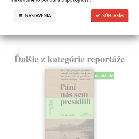
19,59 €
9,
NASTAVENIA
SÚHLASÍM
20,20 €
?
10
Ďalšie z kategórie reportáže
na sklade