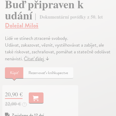
Buď připraven k
udání
Dokumentární povídky z 50. let
Doležal Miloš
Lidé ve stínech ztracené svobody.
Udávat, zakazovat, věznit, vystěhovávat a zabíjet, ale
také riskovat, zachraňovat, pomáhat a statečně odolávat
nenávisti.
Čítať ďalej
↓
Kúpiť
Rezervovať v kníhkupectve
20,90 €
22,00 €
?
Zasielame do 12 dní