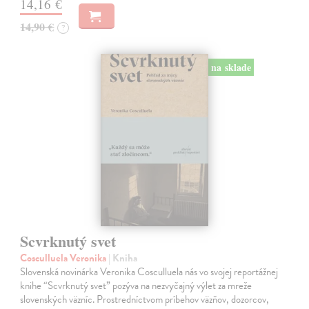
14,16 €
14,90 €
?
na sklade
Scvrknutý svet
Cosculluela Veronika
| Kniha
Slovenská novinárka Veronika Cosculluela nás vo svojej reportážnej
knihe “Scvrknutý svet” pozýva na nezvyčajný výlet za mreže
slovenských väzníc. Prostredníctvom príbehov väzňov, dozorcov,