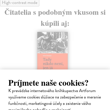
High-contrast mode
Čitatelia s podobným vkusom si
kúpili aj:
Príjmete naše cookies?
Tady nikdo není, jen já
D
Doležal Miloš
| Kniha
Crn
K prevádzke internetového kníhkupectva Artforum
Devět příběhů, které Miloš Doležal vypráví v knize
Den
využívame cookies slúžiace na zabezpečenie a meranie
Tady nikdo není, jen já, přibližuje devět osudů ž...
ava
funkčnosti, marketingové účely a zaistenie vášho
evr
Zasielame do 12 dní
maximálneho pohodlia a spokojnosti.
Na