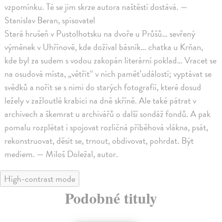
vzpomínku. Té se jim skrze autora naštěstí dostává. —
Stanislav Beran, spisovatel
Stará hrušeň v Pustolhotsku na dvoře u Průšů… sevřený
výměnek v Uhřínově, kde dožíval básník… chatka u Krňan,
kde byl za sudem s vodou zakopán literární poklad… Vracet se
na osudová místa, „větřit“ v nich paměť událostí; vyptávat se
svědků a nořit se s nimi do starých fotografií, které dosud
ležely v zažloutlé krabici na dně skříně. Ale také pátrat v
archivech a škemrat u archivářů o další sondáž fondů. A pak
pomalu rozplétat i spojovat rozličná příběhová vlákna, psát,
rekonstruovat, děsit se, trnout, obdivovat, pohrdat. Být
mediem. — Miloš Doležal, autor.
High-contrast mode
Podobné tituly