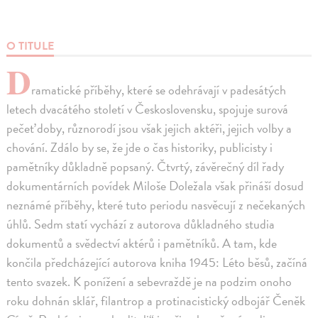
O TITULE
D
ramatické příběhy, které se odehrávají v padesátých
letech dvacátého století v Československu, spojuje surová
pečeť doby, různorodí jsou však jejich aktéři, jejich volby a
chování. Zdálo by se, že jde o čas historiky, publicisty i
pamětníky důkladně popsaný. Čtvrtý, závěrečný díl řady
dokumentárních povídek Miloše Doležala však přináší dosud
neznámé příběhy, které tuto periodu nasvěcují z nečekaných
úhlů. Sedm statí vychází z autorova důkladného studia
dokumentů a svědectví aktérů i pamětníků. A tam, kde
končila předcházející autorova kniha 1945: Léto běsů, začíná
tento svazek. K ponížení a sebevraždě je na podzim onoho
roku dohnán sklář, filantrop a protinacistický odbojář Čeněk