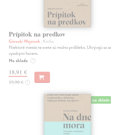
Prípitok na predkov
Górecki Wojciech
| Kniha
Niektoré miesta na svete sú možno priďaleko. Ukrývajú sa za
vysokými horami.
Na sklade
?
18,91 €
19,90 €
?
na sklade