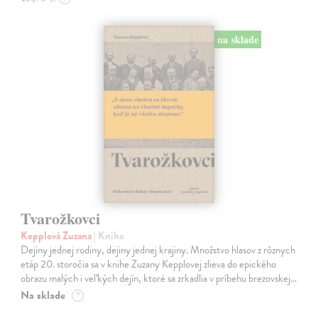
na sklade
Tvarožkovci
Kepplová Zuzana
| Kniha
Dejiny jednej rodiny, dejiny jednej krajiny. Množstvo hlasov z rôznych
etáp 20. storočia sa v knihe Zuzany Kepplovej zlieva do epického
obrazu malých i veľkých dejín, ktoré sa zrkadlia v príbehu brezovskej…
Na sklade
?