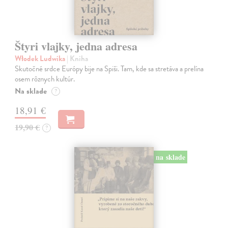
Štyri vlajky, jedna adresa
Włodek Ludwika
| Kniha
Skutočné srdce Európy bije na Spiši. Tam, kde sa stretáva a prelína
osem rôznych kultúr.
Na sklade
?
18,91 €
19,90 €
?
na sklade