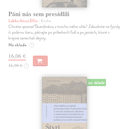
Páni nás sem presídlili
Labba Anna Ellin
| Kniha
Chcete spoznať Škandináviu z trochu iného uhla? Zabudnite na fjordy
či polárnu žiaru, pátrajte po príbehoch ľudí a po jazvách, ktoré v
krajine zanechali dejiny.
Na sklade
?
16,06 €
16,90 €
?
na sklade