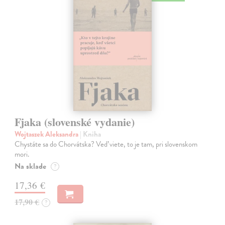
Fjaka (slovenské vydanie)
Wojtaszek Aleksandra
| Kniha
Chystáte sa do Chorvátska? Veď viete, to je tam, pri slovenskom
mori.
Na sklade
?
17,36 €
17,90 €
?