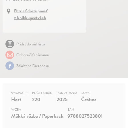
Pozrieť dostupnosť
v kníhkupectvách
Pridať do wishlistu
Odporučiť známemu
Zdielať na Facebooku
VYDAVATEĽ
POČET STRÁN
ROK VYDANIA
JAZYK
Host
220
2025
Čeština
VÄZBA
EAN
Mäkká väzba / Paperback
9788027523801