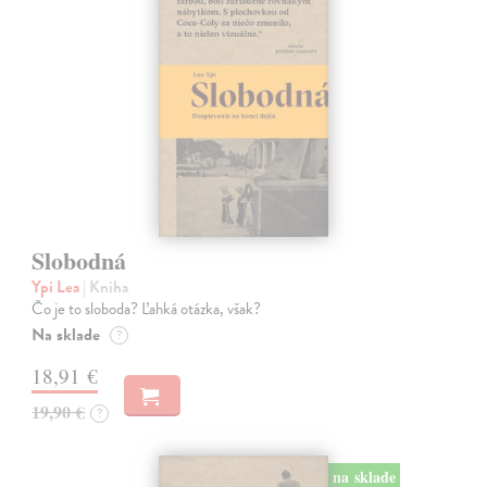
Slobodná
Ypi Lea
| Kniha
Čo je to sloboda? Ľahká otázka, však?
Na sklade
?
18,91 €
19,90 €
?
na sklade