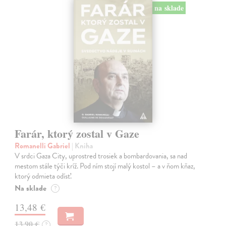
na sklade
Farár, ktorý zostal v Gaze
Romanelli Gabriel
| Kniha
V srdci Gaza City, uprostred trosiek a bombardovania, sa nad
mestom stále týči kríž. Pod ním stojí malý kostol – a v ňom kňaz,
ktorý odmieta odísť.
Na sklade
?
13,48 €
13,90 €
?