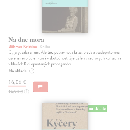
Na dne mora
Böhmer Kristína
| Kniha
Cigary, salsa a rum. Ale tiež potravinová kríza, bieda a všadeprítomná
ozvena revolúcie, ktorá v skutočnosti žije už len v sadrových kulisách a
v hlavách ľudí opantaných propagandou.
Na sklade
?
16,06 €
16,90 €
?
na sklade