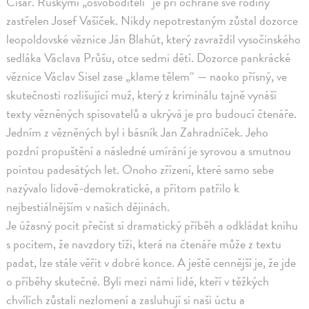
Císař. Ruskými „osvoboditeli“ je při ochraně své rodiny
zastřelen Josef Vašíček. Nikdy nepotrestaným zůstal dozorce
leopoldovské věznice Ján Blahút, který zavraždil vysočinského
sedláka Václava Průšu, otce sedmi dětí. Dozorce pankrácké
věznice Václav Sisel zase „klame tělem“ — naoko přísný, ve
skutečnosti rozlišující muž, který z kriminálu tajně vynáší
texty vězněných spisovatelů a ukrývá je pro budoucí čtenáře.
Jedním z vězněných byl i básník Jan Zahradníček. Jeho
pozdní propuštění a následné umírání je syrovou a smutnou
pointou padesátých let. Onoho zřízení, které samo sebe
nazývalo lidově-demokratické, a přitom patřilo k
nejbestiálnějším v našich dějinách.
Je úžasný pocit přečíst si dramatický příběh a odkládat knihu
s pocitem, že navzdory tíži, která na čtenáře může z textu
padat, lze stále věřit v dobré konce. A ještě cennější je, že jde
o příběhy skutečné. Byli mezi námi lidé, kteří v těžkých
chvílích zůstali nezlomení a zasluhují si naši úctu a