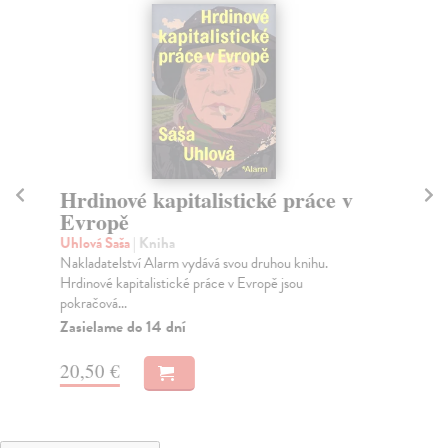
Hrdinové kapitalistické práce v
C
Evropě
Te
Tat
Uhlová Saša
| Kniha
pře
Nakladatelství Alarm vydává svou druhou knihu.
Hrdinové kapitalistické práce v Evropě jsou
Na
pokračová...
20
Zasielame do 14 dní
22
20,50 €