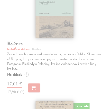
Kýčery
Robiński Adam
| Kniha
Za siedmimi horami a siedmimi dolinami, na hranici Poľska, Slovenska
a Ukrajiny, leží jeden nezvyčajný svet, skutočná stredoeurópska
Patagónia. Bieščady a Poloniny, krajina vydedencov i hrdých ľudí,
krajina…
Na sklade
?
17,01 €
17,90 €
?
na sklade