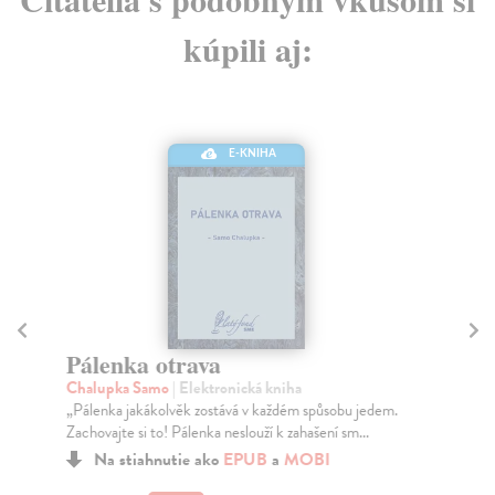
kúpili aj:
E-KNIHA
Sr
Sr
Pálenka otrava
Srá
Chalupka Samo
| Elektronická kniha
vzt
„Pálenka jakákolvěk zostává v každém spůsobu jedem.
Za
Zachovajte si to! Pálenka neslouží k zahašení sm...
10
Na stiahnutie ako
EPUB
a
MOBI