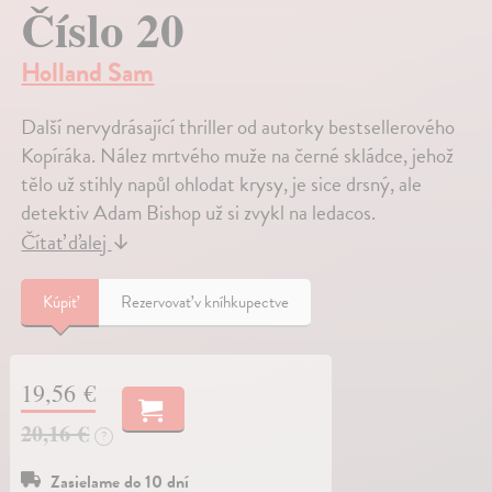
Číslo 20
Holland Sam
Další nervydrásající thriller od autorky bestsellerového
Kopíráka. Nález mrtvého muže na černé skládce, jehož
tělo už stihly napůl ohlodat krysy, je sice drsný, ale
detektiv Adam Bishop už si zvykl na ledacos.
Čítať ďalej
↓
Kúpiť
Rezervovať v kníhkupectve
19,56 €
20,16 €
?
Zasielame do 10 dní