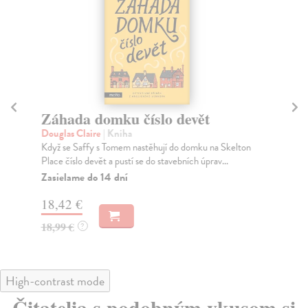
Záhada domku číslo devět
L
Douglas Claire
| Kniha
Sca
Když se Saffy s Tomem nastěhují do domku na Skelton
Nej
Place číslo devět a pustí se do stavebních úprav...
nej
Zasielame do 14 dní
Za
18,42 €
18
18,99 €
18
?
High-contrast mode
Čitatelia s podobným vkusom si