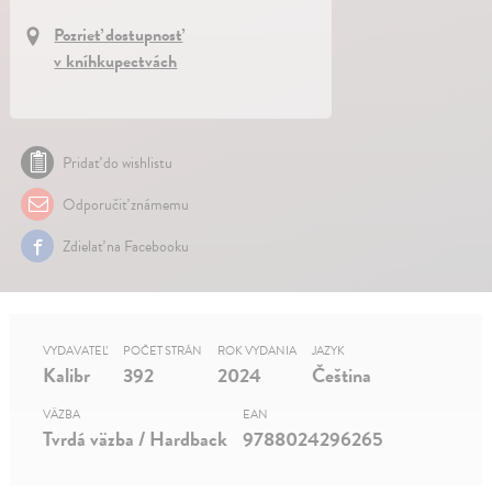
Pozrieť dostupnosť
v kníhkupectvách
Pridať do wishlistu
Odporučiť známemu
Zdielať na Facebooku
VYDAVATEĽ
POČET STRÁN
ROK VYDANIA
JAZYK
Kalibr
392
2024
Čeština
VÄZBA
EAN
Tvrdá väzba / Hardback
9788024296265