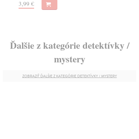
10
3,99 €
Ďalšie z kategórie detektívky /
mystery
ZOBRAZIŤ ĎALŠIE Z KATEGÓRIE DETEKTÍVKY / MYSTERY