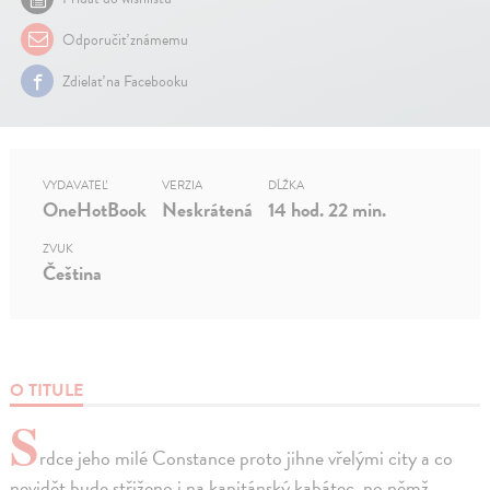
Odporučiť známemu
Zdielať na Facebooku
VYDAVATEĽ
VERZIA
DĹŽKA
OneHotBook
Neskrátená
14 hod. 22 min.
ZVUK
Čeština
O TITULE
S
rdce jeho milé Constance proto jihne vřelými city a co
nevidět bude střiženo i na kapitánský kabátec, po němž