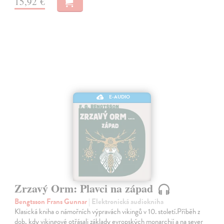
15,92 €
E-AUDIO
Zrzavý Orm: Plavci na západ
Bengtsson Frans Gunnar
| Elektronická audiokniha
Klasická kniha o námořních výpravách vikingů v 10. století.Příběh z
dob, kdy vikingové otřásali základy evropských monarchií a na sever