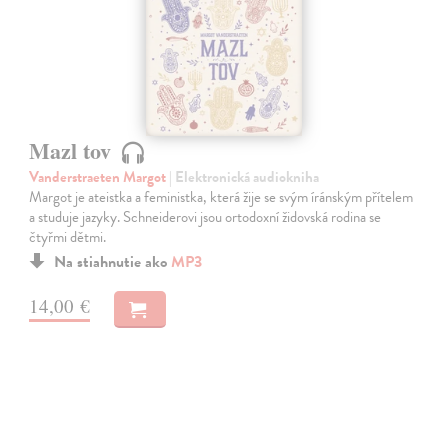
Mazl tov
Vanderstraeten Margot
| Elektronická audiokniha
Margot je ateistka a feministka, která žije se svým íránským přítelem
a studuje jazyky. Schneiderovi jsou ortodoxní židovská rodina se
čtyřmi dětmi.
Na stiahnutie ako
MP3
14,00 €