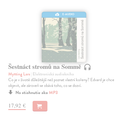
E-AUDIO
Šestnáct stromů na Sommě
Mytting Lars
| Elektronická audiokniha
Co je v životě důležitější než poznat vlastní kořeny? Edvard je chce
objevit, ale zároveň se obává toho, co se dozví.
Na stiahnutie ako
MP3
17,92 €