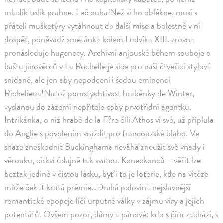
mladík tolik prahne. Leč ouha!Než si ho oblékne, musí s
přáteli mušketýry vytáhnout do další mise a bolestně v ní
dospět, poněvadž smetánka kolem Ludvíka XIII. zrovna
pronásleduje hugenoty. Archivní anjouské během souboje o
baštu jinověrců v La Rochelle je sice pro naši čtveřici stylová
snídaně, ale jen aby nepodcenili šedou eminenci
Richelieua!Natož pomstychtivost hraběnky de Winter,
vyslanou do zázemí nepřítele coby prvotřídní agentku.
Intrikánka, o níž hrabě de la F?re čili Athos ví své, už připlula
do Anglie s povolením vraždit pro francouzské blaho. Ve
snaze zneškodnit Buckinghama neváhá zneužít své vnady i
věrouku, církvi údajně tak svatou. Koneckonců – věřit lze
beztak jedině v čistou lásku, byť i to je loterie, kde na vítěze
může čekat krutá prémie…Druhá polovina nejslavnější
romantické epopeje líčí urputné války v zájmu víry a jejích
potentátů. Ovšem pozor, dámy a pánové: kdo s čím zachází, s