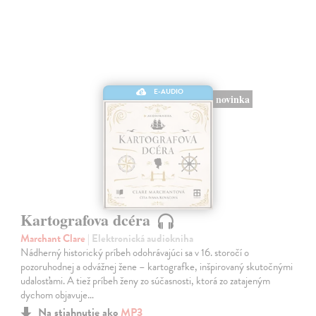
E-AUDIO
novinka
Kartografova dcéra
Marchant Clare
| Elektronická audiokniha
Nádherný historický príbeh odohrávajúci sa v 16. storočí o
pozoruhodnej a odvážnej žene – kartografke, inšpirovaný skutočnými
udalosťami. A tiež príbeh ženy zo súčasnosti, ktorá zo zatajeným
dychom objavuje…
Na stiahnutie ako
MP3