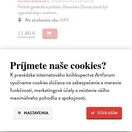
Dumas Alexandre
| Elektronická audiokniha
Du
Portrét generála a politika. Alexandre Dumas starší byl
Vel
vypravěčským mistrem.
Dum
Na stiahnutie ako
MP3
11,80 €
7,
Príjmete naše cookies?
Ďalšie z kategórie beletria –
K prevádzke internetového kníhkupectva Artforum
využívame cookies slúžiace na zabezpečenie a meranie
svetové a prekladové audioknihy
funkčnosti, marketingové účely a zaistenie vášho
maximálneho pohodlia a spokojnosti.
NASTAVENIA
SÚHLASÍM