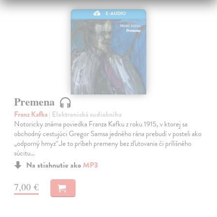
E-AUDIO
Premena
Franz Kafka
| Elektronická audiokniha
Notoricky známa poviedka Franza Kafku z roku 1915, v ktorej sa
obchodný cestujúci Gregor Samsa jedného rána prebudí v posteli ako
„odporný hmyz“.Je to príbeh premeny bez zľutovania či prílišného
súcitu…
Na stiahnutie ako
MP3
7,00 €