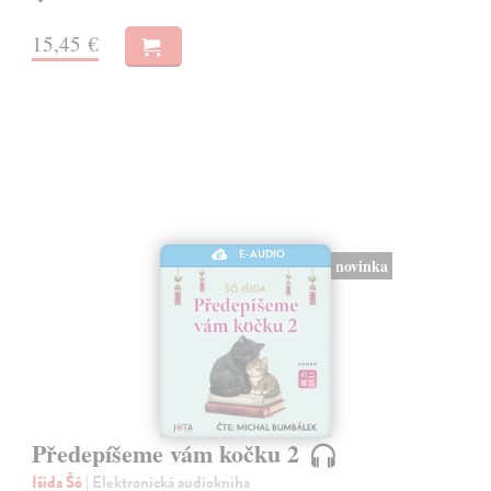
15,45 €
E-AUDIO
novinka
Předepíšeme vám kočku 2
Išida Šó
| Elektronická audiokniha