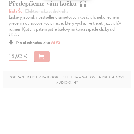
Předepíšeme vám kočku
Išida Šó
| Elektronická audiokniha
Laskavý japonský bestseller o sametových kožíšcích, nekonečném
předení a opravdové kočičí lásce, který vychází ve třiceti jazycích.V
rušném Kjótu, v pátém patře budovy na konci zapadlé uličky sídlí
klinika…
Na stiahnutie ako
MP3
15,92 €
ZOBRAZIŤ ĎALŠIE Z KATEGÓRIE BELETRIA – SVETOVÉ A PREKLADOVÉ
AUDIOKNIHY