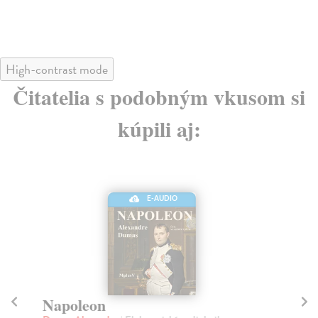
High-contrast mode
Čitatelia s podobným vkusom si
kúpili aj:
E-AUDIO
Napoleon
H