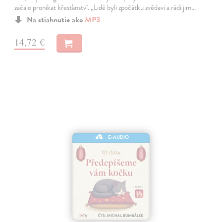
začalo pronikat křesťanství. „Lidé byli zpočátku zvědavi a rádi jim…
Na stiahnutie ako
MP3
14,72 €
E-AUDIO