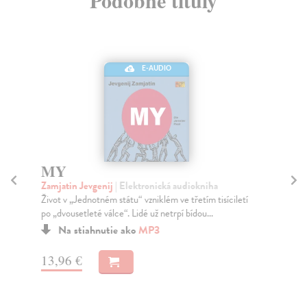
Podobné tituly
E-AUDIO
MY
Pi
Zamjatin Jevgenij
| Elektronická audiokniha
Cl
Život v „Jednotném státu“ vzniklém ve třetím tisíciletí
Kdy
po „dvousetleté válce“. Lidé už netrpí bídou...
soc
Na stiahnutie ako
MP3
13,96 €
13