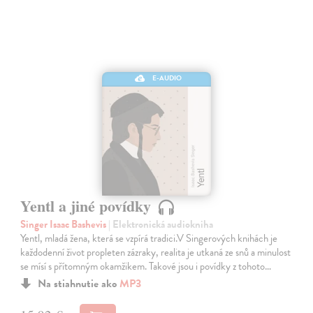
E-AUDIO
Yentl a jiné povídky
Singer Isaac Bashevis
| Elektronická audiokniha
Yentl, mladá žena, která se vzpírá tradici.V Singerových knihách je
každodenní život propleten zázraky, realita je utkaná ze snů a minulost
se mísí s přítomným okamžikem. Takové jsou i povídky z tohoto…
Na stiahnutie ako
MP3