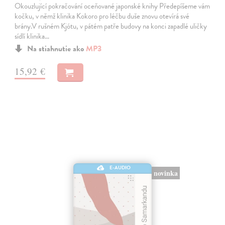
Okouzlující pokračování oceňované japonské knihy Předepíšeme vám
kočku, v němž klinika Kokoro pro léčbu duše znovu otevírá své
brány.V rušném Kjótu, v pátém patře budovy na konci zapadlé uličky
sídlí klinika…
Na stiahnutie ako
MP3
15,92 €
E-AUDIO
novinka