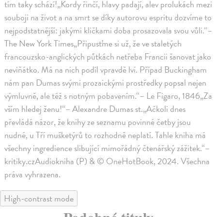
tím taky schází!„Kordy řinčí, hlavy padají, alev prolukách mezi
souboji na život a na smrt se díky autorovu espritu dozvíme to
nejpodstatnější: jakými kličkami doba prosazovala svou vůli.“–
The New York Times„Připusťme si už, že ve staletých
francouzsko-anglických půtkách netřeba Francii šanovat jako
neviňátko. Má na nich podíl vpravdě lví. Případ Buckingham
nám pan Dumas svými prozaickými prostředky popsal nejen
výmluvně, ale též s notným pobavením.“– Le Figaro, 1846„Za
vším hledej ženu!“– Alexandre Dumas st.„Ačkoli dnes
převládá názor, že knihy ze seznamu povinné četby jsou
nudné, u Tří mušketýrů to rozhodně neplatí. Tahle kniha má
všechny ingredience slibující mimořádný čtenářský zážitek.“–
kritiky.czAudiokniha (P) & © OneHotBook, 2024. Všechna
práva vyhrazena.
High-contrast mode