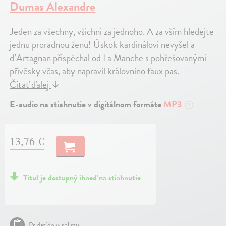
Dumas Alexandre
Jeden za všechny, všichni za jednoho. A za vším hledejte
jednu proradnou ženu! Úskok kardinálovi nevyšel a
d’Artagnan přispěchal od La Manche s pohřešovanými
přívěsky včas, aby napravil královnino faux pas.
Čítať ďalej
↓
E-audio na stiahnutie v digitálnom formáte
MP3
?
13,76 €
Titul je dostupný ihneď na stiahnutie
Pridať do wishlistu