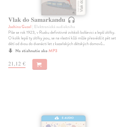
Vlak do Samarkandu
Jachina Guzel
| Elektronická audiokniha
Píše se rok 1923, v Rusku definitivně zvítězili bolševici a lepší zítřky.
O kolik lepší ty zítřky jsou, se na vlastní kůži může přesvědčit pět set
dětí od dvou do dvanácti let z kazaňských dětských domovů…
Na stiahnutie ako
MP3
21,12 €
E-AUDIO