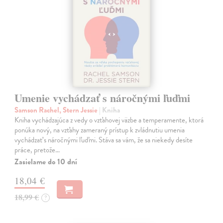
Umenie vychádzať s náročnými ľuďmi
Samson Rachel, Stern Jessie
| Kniha
Kniha vychádzajúca z vedy o vzťahovej väzbe a temperamente, ktorá
ponúka nový, na vzťahy zameraný prístup k zvládnutiu umenia
vychádzať s náročnými ľuďmi. Stáva sa vám, že sa niekedy desíte
práce, pretože…
Zasielame do 10 dní
18,04 €
18,99 €
?