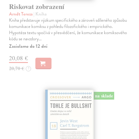
Riskovat zobrazení
Arndt Tereza
| Kniha
Kniha představuje výzkum specifického a zároveň sdíleného způsobu
komunikace komiksu z pohledu filozofického i empirického.
Hypotéza textu spočívá v přesvědčení, že komunikace komiksového
kódu se navzdory…
Zasielame do 12 dní
20,08 €
20,70 €
?
na sklade