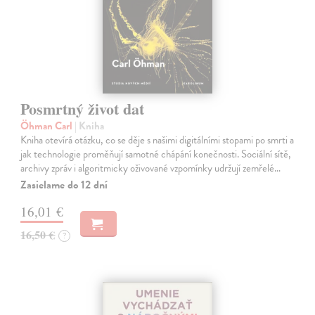
Posmrtný život dat
Öhman Carl
| Kniha
Kniha otevírá otázku, co se děje s našimi digitálními stopami po smrti a
jak technologie proměňují samotné chápání konečnosti. Sociální sítě,
archivy zpráv i algoritmicky oživované vzpomínky udržují zemřelé…
Zasielame do 12 dní
16,01 €
16,50 €
?