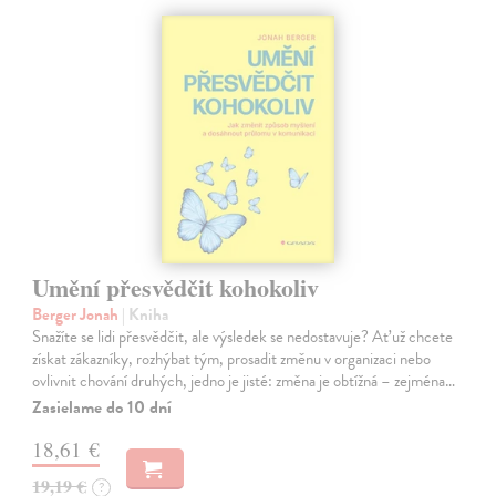
Umění přesvědčit kohokoliv
Berger Jonah
| Kniha
Snažíte se lidi přesvědčit, ale výsledek se nedostavuje? Ať už chcete
získat zákazníky, rozhýbat tým, prosadit změnu v organizaci nebo
ovlivnit chování druhých, jedno je jisté: změna je obtížná – zejména…
Zasielame do 10 dní
18,61 €
19,19 €
?