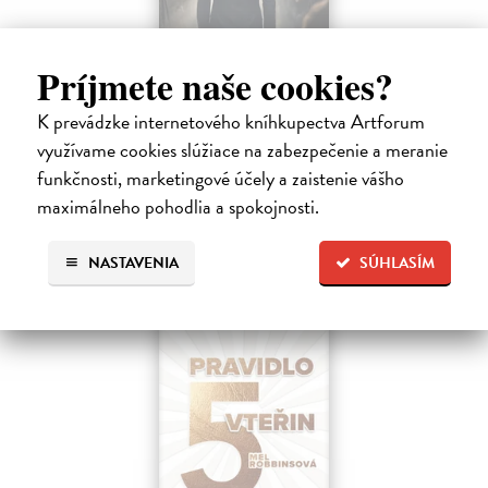
Mediální koučink (nejen) pro firmy
Príjmete naše cookies?
Kučera Pavel
| Kniha
K prevádzke internetového kníhkupectva Artforum
Média jsou rychlejší než kdy dřív. Jedna věta vytržená z kontextu se
během několika minut šíří médii, sociálními sítěmi i obchodními
využívame cookies slúžiace na zabezpečenie a meranie
kruhy.
funkčnosti, marketingové účely a zaistenie vášho
Zasielame do 10 dní
maximálneho pohodlia a spokojnosti.
11,34 €
NASTAVENIA
SÚHLASÍM
11,69 €
?