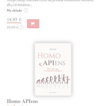
rozvíjet každý. Matthew Dicks vás provede osvědčenou metodou,
díky níž dokážete…
Na sklade
?
18,95 €
19,95 €
?
Homo APIens