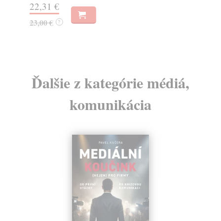
22,31 €
11
23,00 €
11
?
Ďalšie z kategórie médiá,
komunikácia