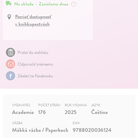
Na sklade – Zasielame dnes
?
Pozrieť dostupnosť
v kníhkupectvách
Pridať do wishlistu
Odporučiť známemu
Zdielať na Facebooku
VYDAVATEĽ
POČET STRÁN
ROK VYDANIA
JAZYK
Academia
176
2025
Čeština
VÄZBA
EAN
Mäkká väzba / Paperback
9788020036124