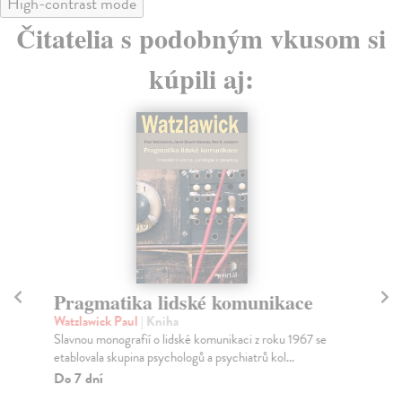
High-contrast mode
Čitatelia s podobným vkusom si
kúpili aj:
Pragmatika lidské komunikace
So
Watzlawick Paul
| Kniha
Ju
Slavnou monografií o lidské komunikaci z roku 1967 se
Fot
etablovala skupina psychologů a psychiatrů kol...
utv
Do 7 dní
Na