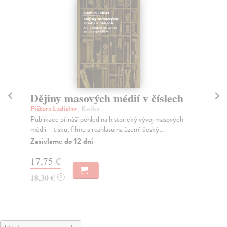
Dějiny masových médií v číslech
Ub
Pištora Ladislav
| Kniha
Po
Publikace přináší pohled na historický vývoj masových
Pos
médií – tisku, filmu a rozhlasu na území český...
má 
Zasielame do 12 dní
Na
17,75 €
18
18,30 €
18
?