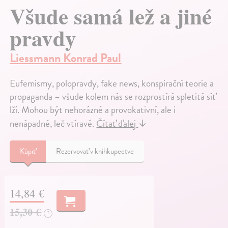
Všude samá lež a jiné
pravdy
Liessmann Konrad Paul
Eufemismy, polopravdy, fake news, konspirační teorie a
propaganda – všude kolem nás se rozprostírá spletitá síť
lží. Mohou být nehorázné a provokativní, ale i
nenápadné, leč vtíravé.
Čítať ďalej
↓
Kúpiť
Rezervovať v kníhkupectve
14,84 €
15,30 €
?