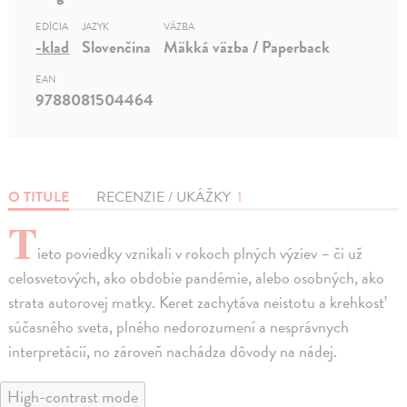
EDÍCIA
JAZYK
VÄZBA
-klad
Slovenčina
Mäkká väzba / Paperback
EAN
9788081504464
O TITULE
RECENZIE / UKÁŽKY
1
T
ieto poviedky vznikali v rokoch plných výziev – či už
celosvetových, ako obdobie pandémie, alebo osobných, ako
strata autorovej matky. Keret zachytáva neistotu a krehkosť
súčasného sveta, plného nedorozumení a nesprávnych
interpretácií, no zároveň nachádza dôvody na nádej.
High-contrast mode