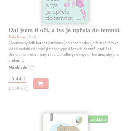
Dal jsem ti oči, a tys je upřela do temnot
Sola Irene
| Kniha
Oceňovaný folk horor z katalánských kopců oslavuje ženské tělo ve
všech podobách a rozbíjí stereotypy o ženské identitě. Stařičká
Bernadeta umírá a ženy rodu Clavellových chystají hostinu, aby ji na
druhém…
Na sklade
?
16,44 €
17,30 €
?
na sklade