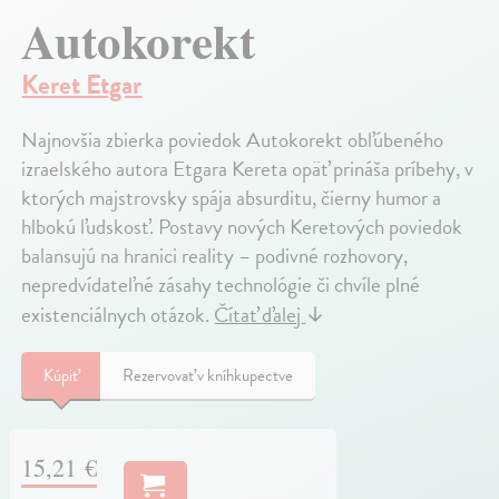
Autokorekt
Keret Etgar
Najnovšia zbierka poviedok Autokorekt obľúbeného
izraelského autora Etgara Kereta opäť prináša príbehy, v
ktorých majstrovsky spája absurditu, čierny humor a
hlbokú ľudskosť. Postavy nových Keretových poviedok
balansujú na hranici reality – podivné rozhovory,
nepredvídateľné zásahy technológie či chvíle plné
existenciálnych otázok.
Čítať ďalej
↓
Kúpiť
Rezervovať v kníhkupectve
15,21 €