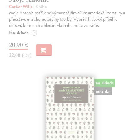
Cather Willa
| Kniha
Moje Antonie patří k nejvýznamnějším dílům americké literatury a
představuje vrchol autorčiny tvorby. Vypráví hluboký příběh o
dětství, kořenech a hledání vlastního místa ve světě.
Na sklade
?
20,90 €
22,00 €
?
na sklade
novinka