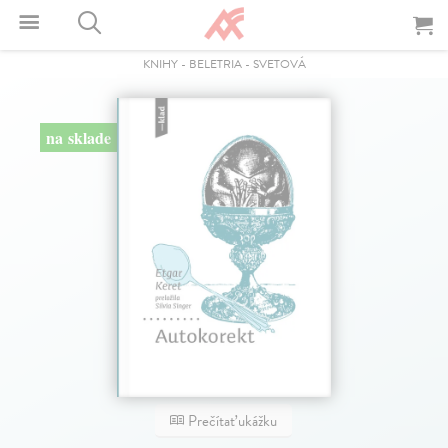
KNIHY
-
BELETRIA
-
SVETOVÁ
na sklade
Prečítať ukážku