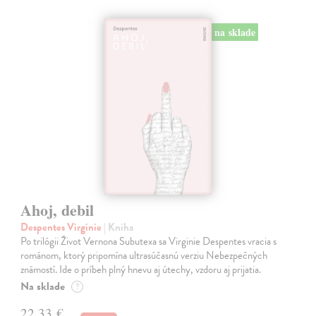
na sklade
Ahoj, debil
Despentes Virginie
| Kniha
Po trilógii Život Vernona Subutexa sa Virginie Despentes vracia s
románom, ktorý pripomína ultrasúčasnú verziu Nebezpečných
známostí. Ide o príbeh plný hnevu aj útechy, vzdoru aj prijatia.
Na sklade
?
22,33 €