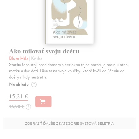
Ako milovať svoju dcéru
Blum Hila
| Kniha
Staršia žena stojí pred domom a cez okno tajne pozoruje rodinu: otca,
matku a dve deti. Díva sa na svoje vnučky, ktoré kvôli odlúčeniu od
dcéry nikdy nestretla.
Na sklade
?
15,21 €
16,90 €
?
ZOBRAZIŤ ĎALŠIE Z KATEGÓRIE SVETOVÁ BELETRIA