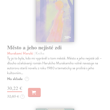
Město a jeho nejisté zdi
Murakami Haruki
| Kniha
Ty jsi to byla, kdo mi vyprávěl o tom městě. Město a jeho nejisté zdi –
dlouho očekávaný román Harukiho Murakamiho volně navazuje na
autorovu starší novelu z roku 1980 a tematicky se prolíná s jeho
kultovním…
Na sklade
?
30,22 €
32,85 €
?