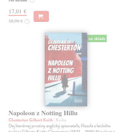
Na sklade
?
17,01 €
18,90 €
?
na sklade
Napoleon z Notting Hillu
Chesterton Gilbert Keith
| Kniha
Dej literárnej prvotiny anglický spisovateľa, filozofa a laického
teológa Gilberta Keitha Chestertona (1874 – 1936) Napoleon z