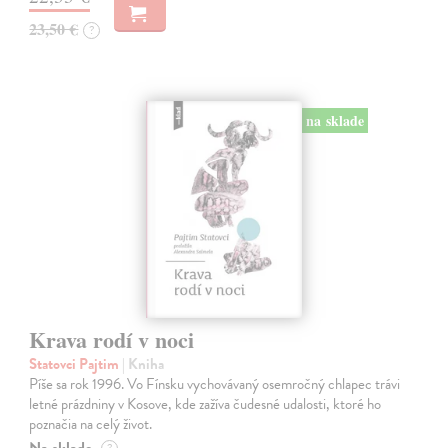
23,50 €
?
na sklade
Krava rodí v noci
Statovci Pajtim
| Kniha
Píše sa rok 1996. Vo Fínsku vychovávaný osemročný chlapec trávi
letné prázdniny v Kosove, kde zažíva čudesné udalosti, ktoré ho
poznačia na celý život.