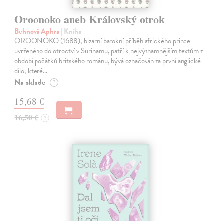
Oroonoko aneb Královský otrok
Behnová Aphra
| Kniha
OROONOKO (1688), bizarní barokní příběh afrického prince
uvrženého do otroctví v Surinamu, patří k nejvýznamnějším textům z
období počátků britského románu, bývá označován za první anglické
dílo, které…
Na sklade
?
15,68 €
16,50 €
?