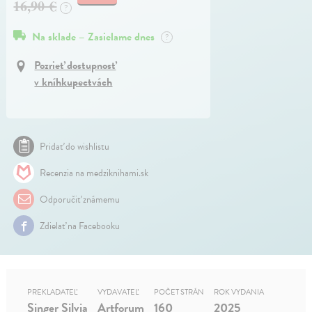
16,90 €
?
Na sklade – Zasielame dnes
?
Pozrieť dostupnosť
v kníhkupectvách
Pridať do wishlistu
Recenzia na medziknihami.sk
Odporučiť známemu
Zdielať na Facebooku
PREKLADATEĽ
VYDAVATEĽ
POČET STRÁN
ROK VYDANIA
Singer Silvia
Artforum
160
2025