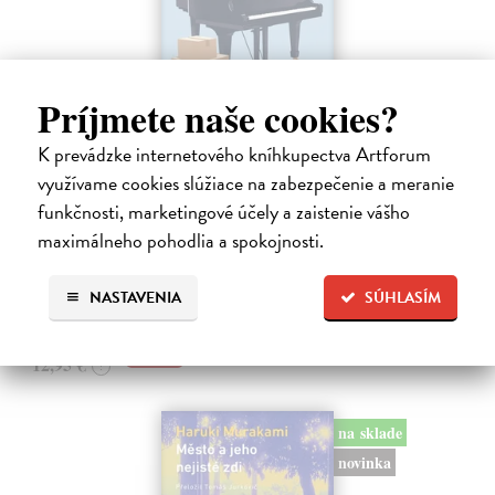
Príjmete naše cookies?
K prevádzke internetového kníhkupectva Artforum
Rieka času
využívame cookies slúžiace na zabezpečenie a meranie
Mercier Pascal
| Kniha
funkčnosti, marketingové účely a zaistenie vášho
Pascal Mercier bol vždy majstrom filozofického rozprávania. Romány
Nočný vlak do Lisabonu či Váha slov podnietili milióny čitateľov k
maximálneho pohodlia a spokojnosti.
zamysleniu sa nad veľkými témami, ako sú identita, sloboda, čas či…
Na sklade
?
NASTAVENIA
SÚHLASÍM
12,30 €
12,95 €
?
na sklade
novinka