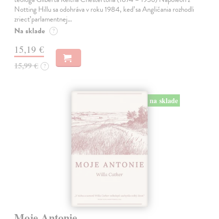
Notting Hillu sa odohráva v roku 1984, keď sa Angličania rozhodli
zriecť parlamentnej…
Na sklade
?
15,19 €
15,99 €
?
na sklade
Moje Antonie