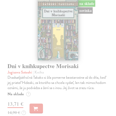
na sklade
novinka
Dni v kníhkupectve Morisaki
Jagisawa Satoshi
| Kniha
Dvadsaťpäťročná Takako si žila pomerne bezstarostne až do dňa, keď
jej priateľ Hideaki, za ktorého sa chcela vydať, len tak mimochodom
oznámi, že ju podvádza a žení sa s inou. Jej život sa zrazu rúca.
Na sklade
?
13,71 €
14,90 €
?