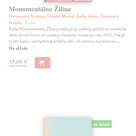
Monumentálna Žilina
Hermanová Kristína, Chudík Michal, Galko Adam, Šimonová
Natália
| Kniha
Kniha Monumentálna Žilina prináša prvý ucelený pohľad na umelecké
diela, ktoré formovali vizuálny charakter mesta po roku 1945. Nie je
to len súpis – zachytáva aj príbehy diel, ich autorov a priestorov,…
Na sklade
?
35,00 €
na sklade