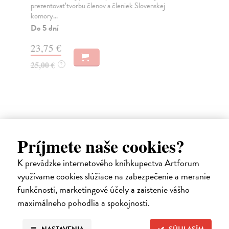
prezentovať tvorbu členov a členiek Slovenskej
Čes
komory...
pro
Do 5 dní
Za
23,75 €
22
25,00 €
?
23
Príjmete naše cookies?
Ďalšie z kategórie architektúra
K prevádzke internetového kníhkupectva Artforum
využívame cookies slúžiace na zabezpečenie a meranie
funkčnosti, marketingové účely a zaistenie vášho
na sklade
maximálneho pohodlia a spokojnosti.