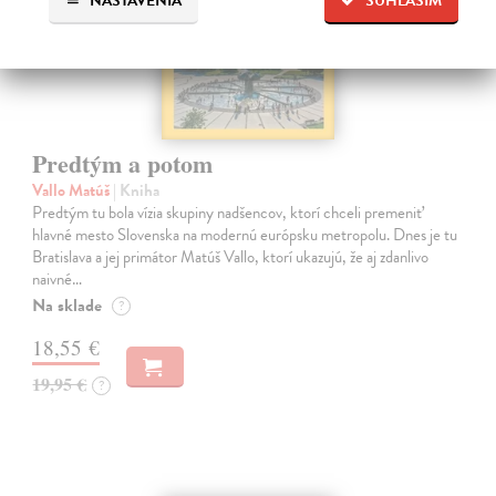
NASTAVENIA
SÚHLASÍM
Predtým a potom
Vallo Matúš
| Kniha
Predtým tu bola vízia skupiny nadšencov, ktorí chceli premeniť
hlavné mesto Slovenska na modernú európsku metropolu. Dnes je tu
Bratislava a jej primátor Matúš Vallo, ktorí ukazujú, že aj zdanlivo
naivné…
Na sklade
?
18,55 €
19,95 €
?