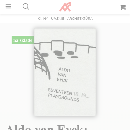
KNIHY
-
UMENIE
-
ARCHITEKTÚRA
na sklade
Aldo van Eyck: