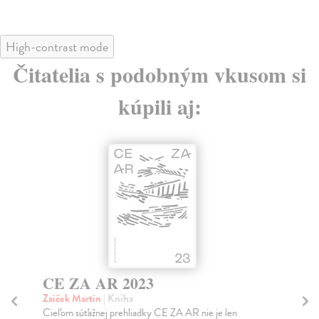
High-contrast mode
Čitatelia s podobným vkusom si
kúpili aj:
CE ZA AR 2023
B
p
Zaiček Martin
| Kniha
Cieľom súťažnej prehliadky CE ZA AR nie je len
Rol