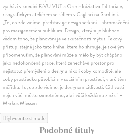
vychází v koedici FaVU VUT a Oreri–Iniziativa Editoriale,
risografickým ateliérem se sídlem v Cagliari na Sardiinii.
„To, co zde vidíme, představuje design setkání – shromáždění
pro mezigenerační publikum. Design, který si je hluboce
vědom toho, že plánování je ve skutečnosti mýtus. Takový
přístup, stejně jako tato kniha, která ho shrnuje, je skvělým
připomenutím, že plánování může a mělo by být chápáno
jako nedokončená praxe, která zanechává prostor pro
nejistotu: přemýšlení o designu nikoli coby komoditě, ale
coby prostředku působícím v sociálním prostředí, v určitém
měřítku. To, co zde vidíme, je designem citlivosti. Citlivosti
nejen vůči městu samotnému, ale i vůči každému z nás.“ –
Markus Miessen
High-contrast mode
Podobné tituly