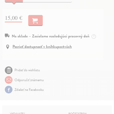
15,00 €
Na sklade – Zasielame nasledujúci pracovný deň
?
Pozrieť dostupnosť v kníhkupectvách
Pridať do wishlistu
Odporučiť známemu
Zdielať na Facebooku
VYDAVATEĽ
POČET STRÁN