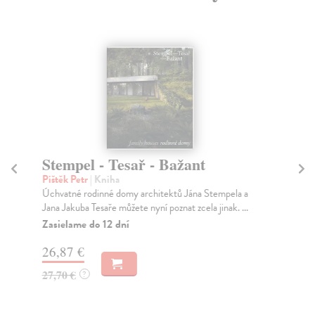
Stempel - Tesař - Bažant
In
Ku
Pištěk Petr
| Kniha
E
Úchvatné rodinné domy architektů Jána Stempela a
Jana Jakuba Tesaře můžete nyní poznat zcela jinak. ...
Me
Zasielame do 12 dní
Pub
ind
26,87 €
Za
27,70 €
?
22
23