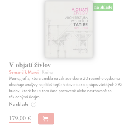
na sklade
V objatí živlov
Semančík Maroš
| Kniha
Monografia, ktorá vznikla na základe skoro 20 ročného výskumu
obsahuje analýzy najdôležitejších stavieb ako aj súpis všetkých 293
budov, ktoré boli v tom čase postavené alebo navrhované so
základnými údajmi.…
Na sklade
?
179,00 €