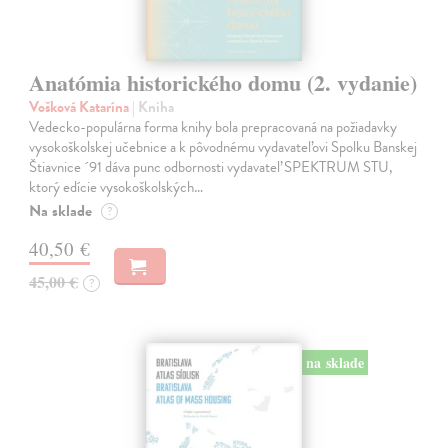
Anatómia historického domu (2. vydanie)
Vošková Katarína
| Kniha
Vedecko-populárna forma knihy bola prepracovaná na požiadavky
vysokoškolskej učebnice a k pôvodnému vydavateľovi Spolku Banskej
Štiavnice ´91 dáva punc odbornosti vydavateľ SPEKTRUM STU,
ktorý edície vysokoškolských…
Na sklade
?
40,50 €
45,00 €
?
na sklade