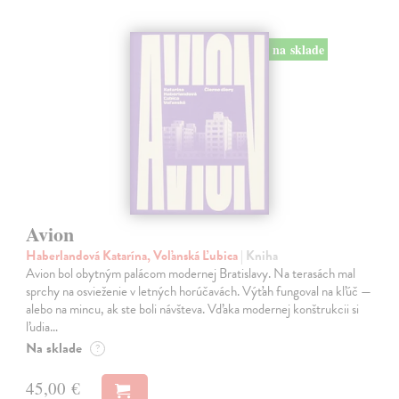
na sklade
Avion
Haberlandová Katarína, Voľanská Ľubica
| Kniha
Avion bol obytným palácom modernej Bratislavy. Na terasách mal
sprchy na osvieženie v letných horúčavách. Výťah fungoval na kľúč —
alebo na mincu, ak ste boli návšteva. Vďaka modernej konštrukcii si
ľudia…
Na sklade
?
45,00 €