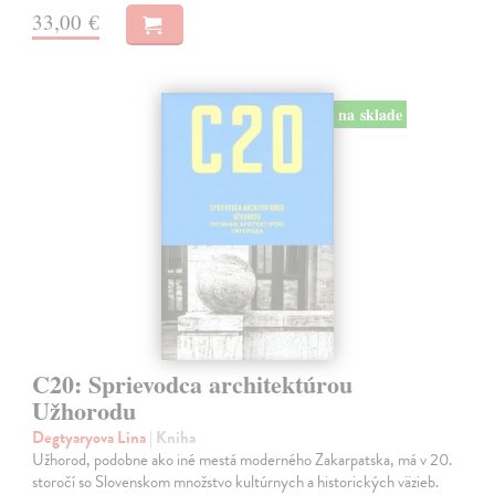
33,00 €
na sklade
C20: Sprievodca architektúrou
Užhorodu
Degtyaryova Lina
| Kniha
Užhorod, podobne ako iné mestá moderného Zakarpatska, má v 20.
storočí so Slovenskom množstvo kultúrnych a historických väzieb.