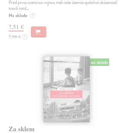
Pred prvou svetovou vojnou mali naše územia spoločnú skúsenosť,
tvorili totiž…
Na sklade
?
7,51 €
7,90 €
?
na sklade
Za sklem