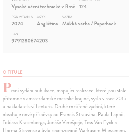
Vysoké učení technické v Brně
124
ROK VYDANIA
JAZYK
VÄZBA
2024
Angličtina
Mäkká väzba / Paperback
EAN
9791280674203
O TITULE
P
rvní vydání publikace, mapující realizace, které jsou stále
přítomné v amsterdamské městské krajině, vyšlo v roce 2015
u nakladatelství Lecturis. Druhé rozšířené vydání, které
obsahuje nové příspěvky od Francis Strauvina, Paula Lappii,
Tobiasa Krasenberga, Jonáše Verešpeje, Tess Van Eyck a
Harma Stevense a bylo recenzované Markusem Miessenem,