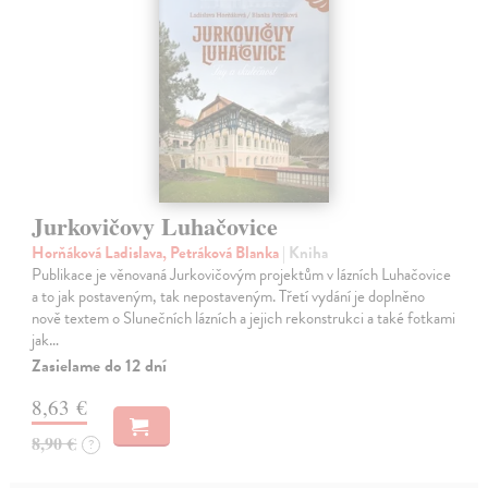
Jurkovičovy Luhačovice
Horňáková Ladislava, Petráková Blanka
| Kniha
Publikace je věnovaná Jurkovičovým projektům v lázních Luhačovice
a to jak postaveným, tak nepostaveným. Třetí vydání je doplněno
nově textem o Slunečních lázních a jejich rekonstrukci a také fotkami
jak…
Zasielame do 12 dní
8,63 €
8,90 €
?