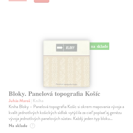
na sklade
Bloky. Panelová topografia Košíc
Juhás Maroš
| Kniha
Kniha Bloky – Panelová topografia Košíc si okrem mapovania vývoja a
kvalít jednotlivých košických sídlisk vytýčila za cieľ popísať aj genézu
vývoja jednotlivých panelových sústav. Každý jeden typ bloku…
Na sklade
?