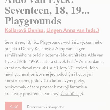
Seventeen, 18, 19...
Playgrounds
Kollarová Denisa
,
Lingen Anna van (eds.)
Seventeen, 18, 19... Playgrounds vychází z výzkumného
projektu Denisy Kollarové a Anny van Lingen
zaměřeného na práci nizozemského architekta Alda van
Eycka (1918–1999), autora stovek hřišť v Amsterdamu,
která navrhoval mezi 40. a 70. lety 20. století. Jeho
návrhy, charakterizované jednoduchými kovovými
konstrukcemi, pískovišti a betonovými prvky,
poskytovaly dětem prostor k rozvoji fantazie a
kreativity prostřednictvím hry.
Čítať ďalej
↓
Kúpiť
Rezervovať v kníhkupectve