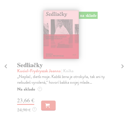
na sklade
Sedliačky
10
Kuciel-Frydryszak Joanna
| Kniha
Co
„Neplač, dieťa moje. Každá žena je otrokyňa, tak ani ty
Vše
nebudeš vyvolená,“ hovorí babka svojej mlade...
zme
Na sklade
Na
?
23,66 €
17
24,90 €
17
?