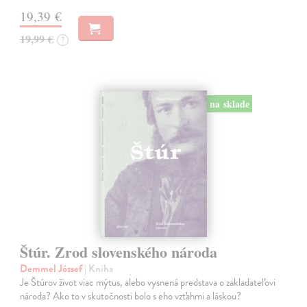
19,39 €
19,99 €
?
na sklade
Štúr. Zrod slovenského národa
Demmel József
| Kniha
Je Štúrov život viac mýtus, alebo vysnená predstava o zakladateľovi
národa? Ako to v skutočnosti bolo s eho vzťahmi a láskou?