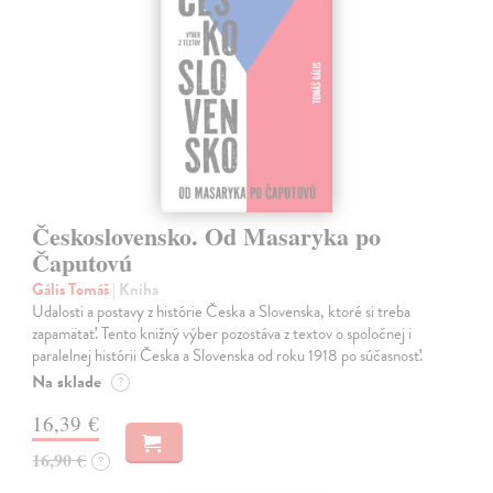
Československo. Od Masaryka po
Čaputovú
Gális Tomáš
| Kniha
Udalosti a postavy z histórie Česka a Slovenska, ktoré si treba
zapamätať. Tento knižný výber pozostáva z textov o spoločnej i
paralelnej histórii Česka a Slovenska od roku 1918 po súčasnosť.
Na sklade
?
16,39 €
16,90 €
?