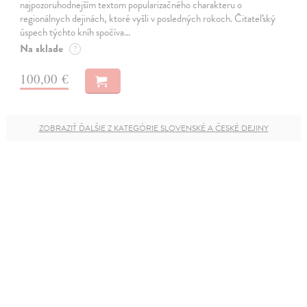
najpozoruhodnejším textom popularizačného charakteru o
regionálnych dejinách, ktoré vyšli v posledných rokoch. Čitateľský
úspech týchto kníh spočíva…
Na sklade
?
100,00 €
ZOBRAZIŤ ĎALŠIE Z KATEGÓRIE SLOVENSKÉ A ČESKÉ DEJINY