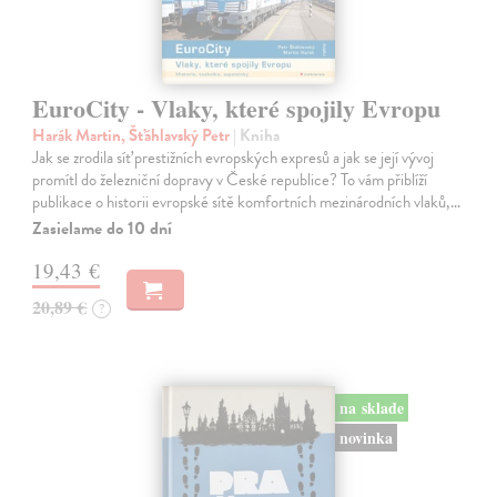
EuroCity - Vlaky, které spojily Evropu
Harák Martin, Šťáhlavský Petr
| Kniha
Jak se zrodila síť prestižních evropských expresů a jak se její vývoj
promítl do železniční dopravy v České republice? To vám přiblíží
publikace o historii evropské sítě komfortních mezinárodních vlaků,…
Zasielame do 10 dní
19,43 €
20,89 €
?
na sklade
novinka