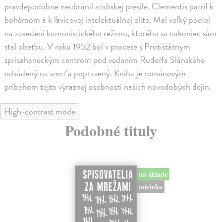
pravdepodobne neubránil arabskej presile. Clementis patril k
bohémom a k ľavicovej intelektuálnej elite. Mal veľký podiel
na zavedení komunistického režimu, ktorého sa nakoniec sám
stal obeťou. V roku 1952 bol v procese s Protištátnym
sprisahaneckým centrom pod vedením Rudolfa Slánského
odsúdený na smrť a popravený. Kniha je románovým
príbehom tejto výraznej osobnosti našich novodobých dejín.
High-contrast mode
Podobné tituly
na sklade
novinka