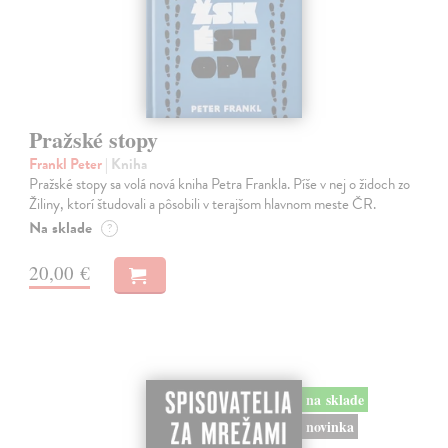
Pražské stopy
Frankl Peter
| Kniha
Pražské stopy sa volá nová kniha Petra Frankla. Píše v nej o židoch zo
Žiliny, ktorí študovali a pôsobili v terajšom hlavnom meste ČR.
Na sklade
?
20,00 €
na sklade
novinka