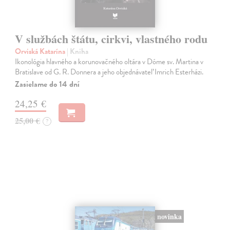
V službách štátu, cirkvi, vlastného rodu
Orviská Katarína
| Kniha
Ikonológia hlavného a korunovačného oltára v Dóme sv. Martina v
Bratislave od G. R. Donnera a jeho objednávateľ Imrich Esterházi.
Zasielame do 14 dní
24,25 €
25,00 €
?
novinka