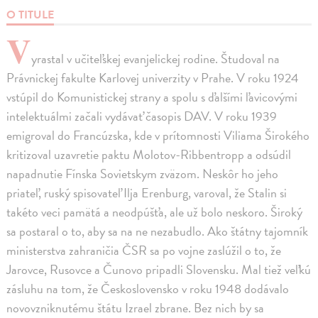
O TITULE
V
yrastal v učiteľskej evanjelickej rodine. Študoval na
Právnickej fakulte Karlovej univerzity v Prahe. V roku 1924
vstúpil do Komunistickej strany a spolu s ďalšími ľavicovými
intelektuálmi začali vydávať časopis DAV. V roku 1939
emigroval do Francúzska, kde v prítomnosti Viliama Širokého
kritizoval uzavretie paktu Molotov-Ribbentropp a odsúdil
napadnutie Fínska Sovietskym zväzom. Neskôr ho jeho
priateľ, ruský spisovateľ Ilja Erenburg, varoval, že Stalin si
takéto veci pamätá a neodpúšťa, ale už bolo neskoro. Široký
sa postaral o to, aby sa na ne nezabudlo. Ako štátny tajomník
ministerstva zahraničia ČSR sa po vojne zaslúžil o to, že
Jarovce, Rusovce a Čunovo pripadli Slovensku. Mal tiež veľkú
zásluhu na tom, že Československo v roku 1948 dodávalo
novovzniknutému štátu Izrael zbrane. Bez nich by sa