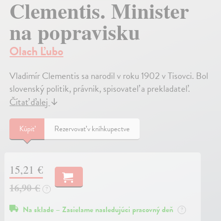
Clementis. Minister
na popravisku
Olach Ľubo
Vladimír Clementis sa narodil v roku 1902 v Tisovci. Bol
slovenský politik, právnik, spisovateľ a prekladateľ.
Čítať ďalej
↓
Kúpiť
Rezervovať v kníhkupectve
15,21 €
16,90 €
?
Na sklade – Zasielame nasledujúci pracovný deň
?