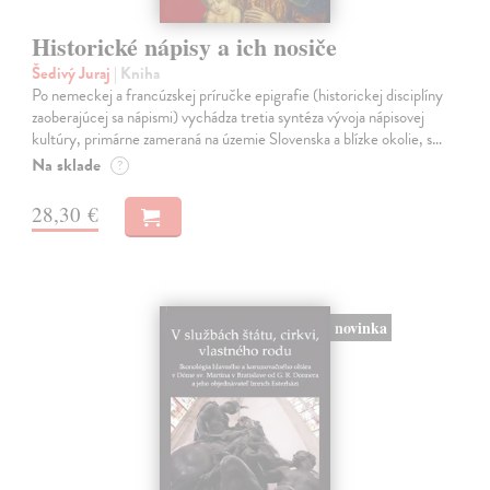
Historické nápisy a ich nosiče
Šedivý Juraj
| Kniha
Po nemeckej a francúzskej príručke epigrafie (historickej disciplíny
zaoberajúcej sa nápismi) vychádza tretia syntéza vývoja nápisovej
kultúry, primárne zameraná na územie Slovenska a blízke okolie, s…
Na sklade
?
28,30 €
novinka