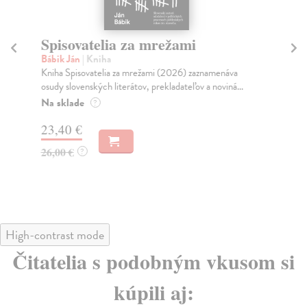
Spisovatelia za mrežami
Br
p
Bábik Ján
| Kniha
Kniha Spisovatelia za mrežami (2026) zaznamenáva
Ob
osudy slovenských literátov, prekladateľov a noviná...
O b
a sv
Na sklade
?
Na
23,40 €
17
26,00 €
?
19
High-contrast mode
Čitatelia s podobným vkusom si
kúpili aj: