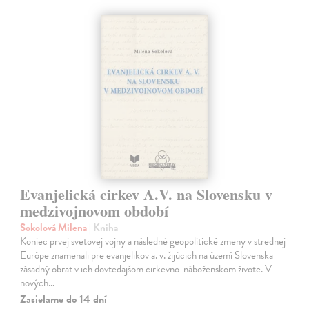
Evanjelická cirkev A.V. na Slovensku v
medzivojnovom období
Sokolová Milena
| Kniha
Koniec prvej svetovej vojny a následné geopolitické zmeny v strednej
Európe znamenali pre evanjelikov a. v. žijúcich na území Slovenska
zásadný obrat v ich dovtedajšom cirkevno-náboženskom živote. V
nových…
Zasielame do 14 dní