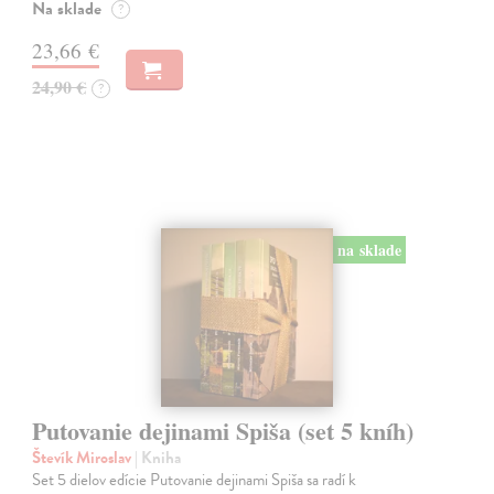
Na sklade
?
23,66 €
24,90 €
?
na sklade
Putovanie dejinami Spiša (set 5 kníh)
Števík Miroslav
| Kniha
Set 5 dielov edície Putovanie dejinami Spiša sa radí k