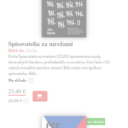
Spisovatelia za mrežami
Bábik Ján
| Kniha
Kniha Spisovatelia za mrežami (2026) zaznamenáva osudy
slovenských literátov, prekladateľov a novinárov, ktorí boli v 50.
rokoch minulého storočia väznení. Boli medzi nimi špičkoví
spisovatelia, ďalší…
Na sklade
?
23,40 €
26,00 €
?
na sklade