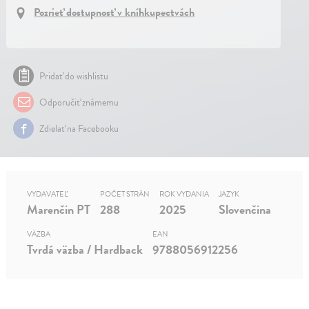
Pozrieť dostupnosť v kníhkupectvách
Pridať do wishlistu
Odporučiť známemu
Zdielať na Facebooku
VYDAVATEĽ
POČET STRÁN
ROK VYDANIA
JAZYK
Marenčin PT
288
2025
Slovenčina
VÄZBA
EAN
Tvrdá väzba / Hardback
9788056912256