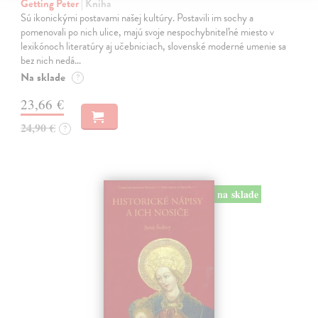
Getting Peter
| Kniha
Sú ikonickými postavami našej kultúry. Postavili im sochy a
pomenovali po nich ulice, majú svoje nespochybniteľné miesto v
lexikónoch literatúry aj učebniciach, slovenské moderné umenie sa
bez nich nedá…
Na sklade
?
23,66 €
24,90 €
?
na sklade