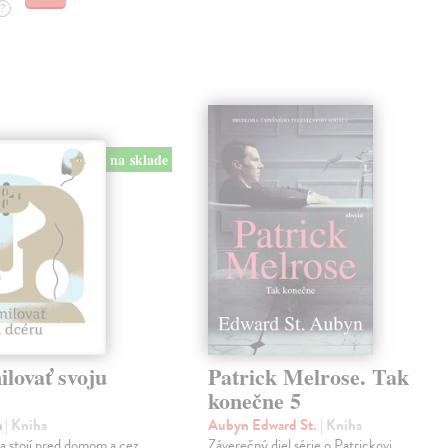
?
na sklade
lovať svoju
Patrick Melrose. Tak
konečne 5
a
| Kniha
Aubyn Edward St.
| Kniha
na stojí pred domom a cez
Záverečný diel série o Patrickovi