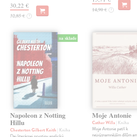
30,22 €
14,90 €
?
32,85 €
?
na sklade
Napoleon z Notting
Moje Antonie
Hillu
Cather Willa
| Kniha
Moje Antonie patří k
Chesterton Gilbert Keith
| Kniha
nejvýznamnějším dílům a
Dej literárnej prvotiny anglický