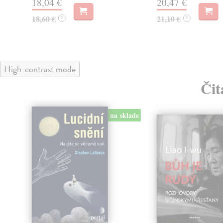
18,04 €
20,47 €
18,60 €
21,10 €
?
?
High-contrast mode
Čit
na sklade