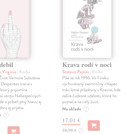
debil
Krava rodí v noci
 Virginie
| Kniha
Statovci Pajtim
| Kniha
i Život Vernona Subutexa
Píše sa rok 1996. Vo Fínsku
e Despentes vracia s
vychovávaný osemročný chlapec
ktorý pripomína
trávi letné prázdniny v Kosove, kde
snú verziu Nebezpečných
zažíva čudesné udalosti, ktoré ho
Ide o príbeh plný hnevu aj
poznačia na celý život.
oru aj prijatia.
Na sklade
?
e
?
17,01 €
€
18,90 €
?