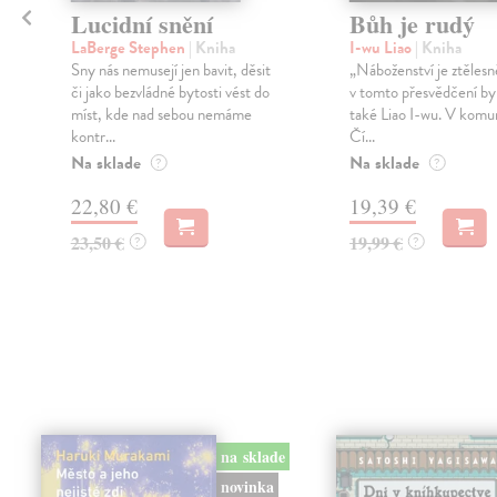
Lucidní snění
Bůh je rudý
LaBerge Stephen
| Kniha
I-wu Liao
| Kniha
Sny nás nemusejí jen bavit, děsit
„Náboženství je ztělesn
či jako bezvládné bytosti vést do
v tomto přesvědčení by
míst, kde nad sebou nemáme
také Liao I-wu. V komu
kontr...
Čí...
Na sklade
Na sklade
?
?
22,80 €
19,39 €
23,50 €
19,99 €
?
?
na sklade
novinka