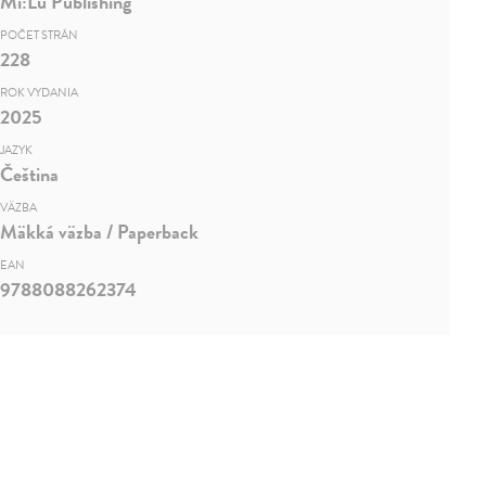
Mi:Lu Publishing
POČET STRÁN
228
ROK VYDANIA
2025
JAZYK
Čeština
VÄZBA
Mäkká väzba / Paperback
EAN
9788088262374