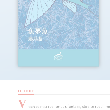
O TITULE
V
nich se mísí realismus s fantazií, stírá se rozdí