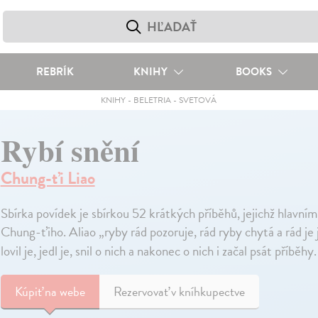
REBRÍK
KNIHY
BOOKS
KNIHY
-
BELETRIA
-
SVETOVÁ
Rybí snění
Chung-ťi Liao
Sbírka povídek je sbírkou 52 krátkých příběhů, jejichž hlavním
Chung-ťiho. Aliao „ryby rád pozoruje, rád ryby chytá a rád je 
lovil je, jedl je, snil o nich a nakonec o nich i začal psát příběhy
Kúpiť
na webe
Rezervovať v kníhkupectve