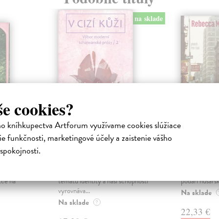
na sklade
še cookies?
ho kníhkupectva Artforum využívame cookies slúžiace
e funkčnosti, marketingové účely a zaistenie vášho
v lese
V cizí kůži
Ohromní
spokojnosti.
kolektív autorov
| Kniha
Makkaiová R
ého rána
Výbor současné tchajwanské
V roce 1985 s
bara Van
prózy V cizí kůži se obrací k
který se stará 
tce na
tématu identity a naší schopnosti
podaří husarsk
vyrovnáva...
Na sklade
Na sklade
?
22,33 €