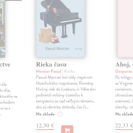
ctve
Rieka času
Ahoj, 
Mercier Pascal
| Kniha
Despentes
Pascal Mercier bol vždy majstrom
Po trilógi
filozofického rozprávania. Romány
sa Virgini
žila
Nočný vlak do Lisabonu či Váha slov
románom, 
do dňa,
podnietili milióny čitateľov k
ultrasúča
 ktorého sa
zamysleniu sa nad veľkými témami,
známostí. 
imochodom
ako sú identita, sloboda, čas či…
útechy, vzd
ní sa s
Na sklade
Na sklad
.
?
12,30 €
22,33 