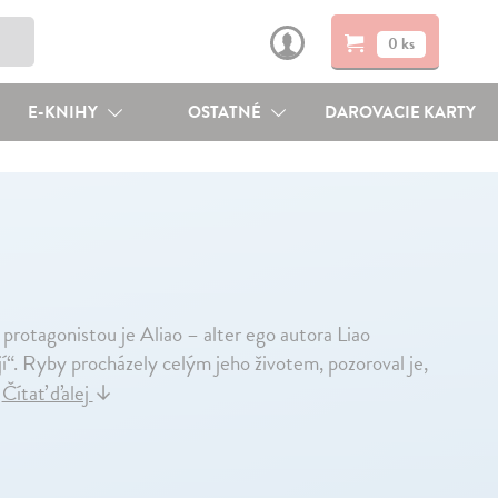
0 ks
E-KNIHY
OSTATNÉ
DAROVACIE KARTY
 protagonistou je Aliao – alter ego autora Liao
jí“. Ryby procházely celým jeho životem, pozoroval je,
.
Čítať ďalej
↓