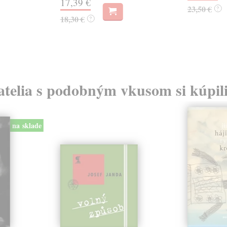
17,39 €
23,50 €
?
18,30 €
?
atelia s podobným vkusom si kúpili
na sklade