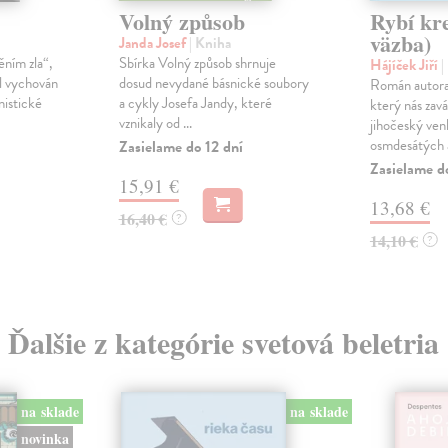
Volný způsob
Rybí kr
väzba)
Janda Josef
| Kniha
ěním zla“,
Sbírka Volný způsob shrnuje
Hájíček Jiří
|
l vychován
dosud nevydané básnické soubory
Román autora
nistické
a cykly Josefa Jandy, které
který nás zavá
vznikaly od ...
jihočeský ve
osmdesátých a
Zasielame do 12 dní
Zasielame d
15,91 €
13,68 €
16,40 €
?
14,10 €
?
Ďalšie z kategórie svetová beletria
na sklade
na sklade
novinka