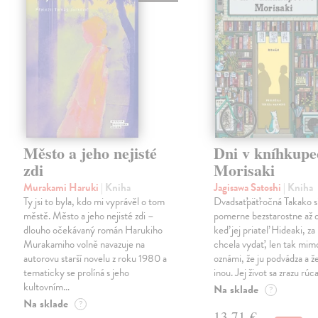
Město a jeho nejisté
Dni v kníhkupe
zdi
Morisaki
Murakami Haruki
| Kniha
Jagisawa Satoshi
| Kniha
Ty jsi to byla, kdo mi vyprávěl o tom
Dvadsaťpäťročná Takako si 
městě. Město a jeho nejisté zdi –
pomerne bezstarostne až 
dlouho očekávaný román Harukiho
keď jej priateľ Hideaki, za
Murakamiho volně navazuje na
chcela vydať, len tak m
autorovu starší novelu z roku 1980 a
oznámi, že ju podvádza a že
tematicky se prolíná s jeho
inou. Jej život sa zrazu rúca
kultovním…
Na sklade
?
Na sklade
?
13,71 €