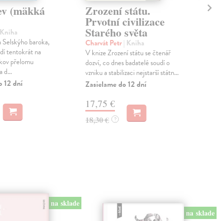
ev (mäkká
Zrození státu.
De
Prvotní civilizace
Sch
Starého světa
Sed
 Kniha
edic
 Selskýho baroka,
Charvát Petr
| Kniha
jedn
dí tentokrát na
V knize Zrození státu se čtenář
vra..
nkov přelomu
dozví, co dnes badatelé soudí o
 d...
Zas
vzniku a stabilizaci nejstarší státn...
o 12 dní
Zasielame do 12 dní
18
17,75 €
18,
18,30 €
?
na sklade
na sklade