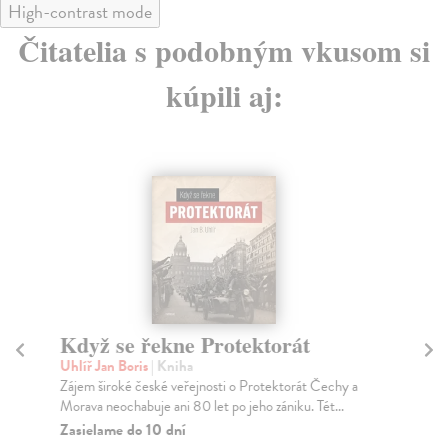
High-contrast mode
Čitatelia s podobným vkusom si
kúpili aj:
Když se řekne Protektorát
Uhlíř Jan Boris
| Kniha
K
Zájem široké české veřejnosti o Protektorát Čechy a
Uhl
Morava neochabuje ani 80 let po jeho zániku. Tét...
Záj
Zasielame do 10 dní
Mor