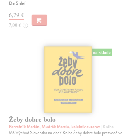
Do 5 dní
6,79 €
7,00 €
?
na sklade
Žeby dobre bolo
Porvažník Marián, Mudrák Martin, kolektív autorov
| Kniha
Má Východ Slovenska na viac? Kniha Žeby dobre bolo presvedčivo