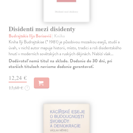
Disidenti mezi disidenty
Budrajtskis Ilja Borisovič
| Kniha
Kniha Ilji Budrajtskise (* 1981) je působivou mozaikou esejů, studií a
úvah, v nichž autor mapuje historii, místo, tradici a roli disidentského
hnutí v moderních sovětských a ruských dějinách. Nabízí však…
Dodávateľ nemá titul na sklade. Dodanie do 30 dní, pri
starších tituloch nevieme dodanie garantovať.
12,24 €
13,60 €
?