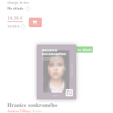
ukazuje, že áno.
Na sklade
?
19,30 €
19,90 €
?
na sklade
Hranice soukromého
Jenkins Tiffany
| Kniha