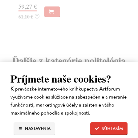
59,27 €
61,10 €
?
46
Ďalšie z kategórie politológia
Príjmete naše cookies?
na sklade
K prevádzke internetového kníhkupectva Artforum
využívame cookies slúžiace na zabezpečenie a meranie
funkčnosti, marketingové účely a zaistenie vášho
maximálneho pohodlia a spokojnosti.
NASTAVENIA
SÚHLASÍM