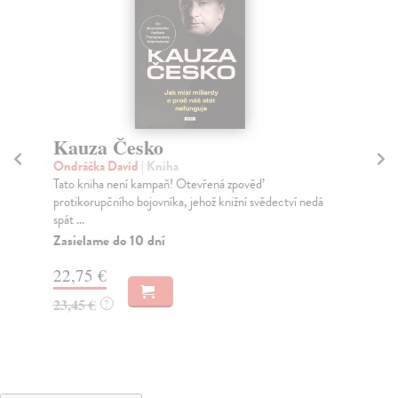
Kauza Česko
Pa
a
Ondráčka David
| Kniha
m
Tato kniha není kampaň! Otevřená zpověď
protikorupčního bojovníka, jehož knižní svědectví nedá
Cab
spát ...
Roz
Zasielame do 10 dní
80.
Za
22,75 €
20
23,45 €
?