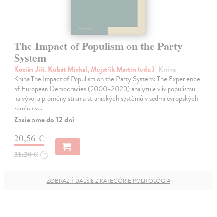
The Impact of Populism on the Party
System
Kocián Jiří, Kubát Michal, Mejstřík Martin (eds.)
| Kniha
Kniha The Impact of Populism on the Party System: The Experience
of European Democracies (2000–2020) analyzuje vliv populismu
na vývoj a proměny stran a stranických systémů v sedmi evropských
zemích v…
Zasielame do 12 dní
20,56 €
21,20 €
?
ZOBRAZIŤ ĎALŠIE Z KATEGÓRIE POLITOLÓGIA