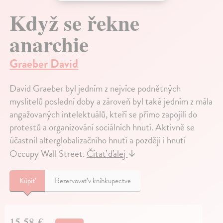
Když se řekne
anarchie
Graeber David
David Graeber byl jedním z nejvíce podnětných
myslitelů poslední doby a zároveň byl také jedním z mála
angažovaných intelektuálů, kteří se přímo zapojili do
protestů a organizování sociálních hnutí. Aktivně se
účastnil alterglobalizačního hnutí a později i hnutí
Occupy Wall Street.
Čítať ďalej
↓
Kúpiť
Rezervovať v kníhkupectve
15,58 €