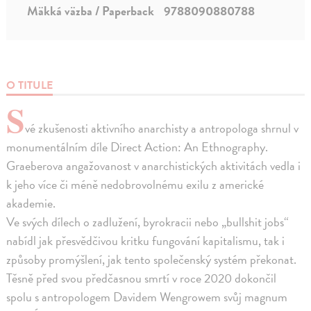
Mäkká väzba / Paperback
9788090880788
O TITULE
S
vé zkušenosti aktivního anarchisty a antropologa shrnul v
monumentálním díle Direct Action: An Ethnography.
Graeberova angažovanost v anarchistických aktivitách vedla i
k jeho více či méně nedobrovolnému exilu z americké
akademie.
Ve svých dílech o zadlužení, byrokracii nebo „bullshit jobs“
nabídl jak přesvědčivou kritku fungování kapitalismu, tak i
způsoby promýšlení, jak tento společenský systém překonat.
Těsně před svou předčasnou smrtí v roce 2020 dokončil
spolu s antropologem Davidem Wengrowem svůj magnum