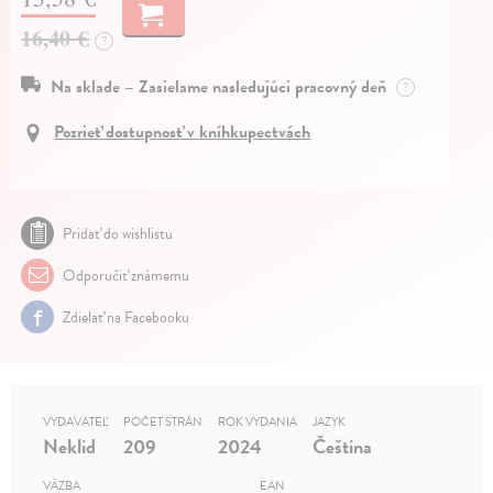
16,40 €
?
Na sklade – Zasielame nasledujúci pracovný deň
?
Pozrieť dostupnosť v kníhkupectvách
Pridať do wishlistu
Odporučiť známemu
Zdielať na Facebooku
VYDAVATEĽ
POČET STRÁN
ROK VYDANIA
JAZYK
Neklid
209
2024
Čeština
VÄZBA
EAN