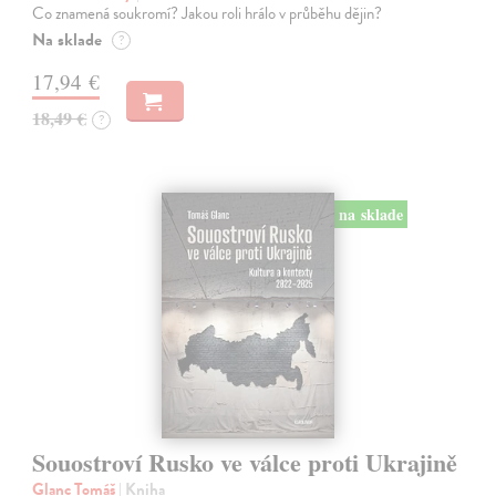
Co znamená soukromí? Jakou roli hrálo v průběhu dějin?
Na sklade
?
17,94 €
18,49 €
?
na sklade
Souostroví Rusko ve válce proti Ukrajině
Glanc Tomáš
| Kniha