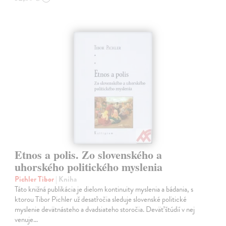
Etnos a polis. Zo slovenského a
uhorského politického myslenia
Pichler Tibor
| Kniha
Táto knižná publikácia je dielom kontinuity myslenia a bádania, s
ktorou Tibor Pichler už desaťročia sleduje slovenské politické
myslenie devätnásteho a dvadsiateho storočia. Deväť štúdií v nej
venuje…