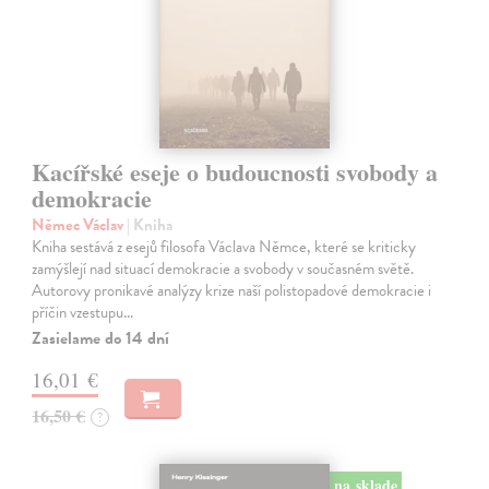
Kacířské eseje o budoucnosti svobody a
demokracie
Němec Václav
| Kniha
Kniha sestává z esejů filosofa Václava Němce, které se kriticky
zamýšlejí nad situací demokracie a svobody v současném světě.
Autorovy pronikavé analýzy krize naší polistopadové demokracie i
příčin vzestupu…
Zasielame do 14 dní
16,01 €
16,50 €
?
na sklade