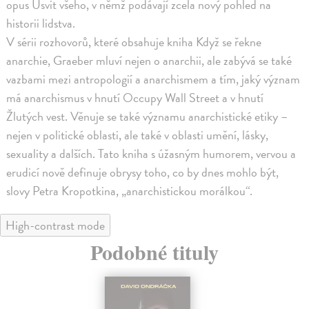
opus Úsvit všeho, v němž podávají zcela nový pohled na
historii lidstva.
V sérii rozhovorů, které obsahuje kniha Když se řekne
anarchie, Graeber mluví nejen o anarchii, ale zabývá se také
vazbami mezi antropologií a anarchismem a tím, jaký význam
má anarchismus v hnutí Occupy Wall Street a v hnutí
Žlutých vest. Věnuje se také významu anarchistické etiky –
nejen v politické oblasti, ale také v oblasti umění, lásky,
sexuality a dalších. Tato kniha s úžasným humorem, vervou a
erudicí nově definuje obrysy toho, co by dnes mohlo být,
slovy Petra Kropotkina, „anarchistickou morálkou“.
High-contrast mode
Podobné tituly