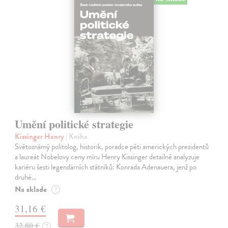
Umění politické strategie
Kissinger Henry
| Kniha
Světoznámý politolog, historik, poradce pěti amerických prezidentů
a laureát Nobelovy ceny míru Henry Kissinger detailně analyzuje
kariéru šesti legendárních státníků: Konrada Adenauera, jenž po
druhé…
Na sklade
?
31,16 €
32,80 €
?