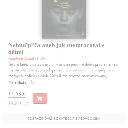
Nebuď p*ča aneb jak (ne)pracovat s
dětmi
Morávek Tomáš
| Kniha
Toto je kniha o dětech žijících v ústavní péči – o dobré práci s nimi i o
špatné práci s nimi, o jejich příbězích, o rozhodnutích dospělých i o
možných lepších volbách. Čtenář zde nalezne anonymizované,…
Na sklade
?
13,68 €
14,10 €
?
ZOBRAZIŤ ĎALŠIE Z KATEGÓRIE PEDAGOGIKA