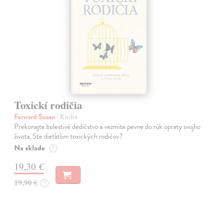
Toxickí rodičia
Forward Susan
| Kniha
Prekonajte bolestivé dedičstvo a vezmite pevne do rúk opraty svojho
života. Ste dieťaťom toxických rodičov?
Na sklade
?
19,30 €
19,90 €
?