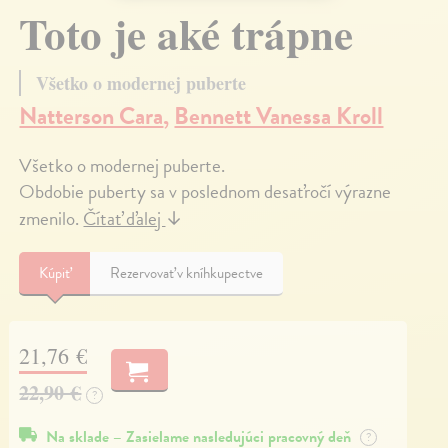
Toto je aké trápne
Všetko o modernej puberte
Natterson Cara
,
Bennett Vanessa Kroll
Všetko o modernej puberte.
Obdobie puberty sa v poslednom desaťročí výrazne
zmenilo.
Čítať ďalej
↓
Kúpiť
Rezervovať v kníhkupectve
21,76 €
22,90 €
?
Na sklade – Zasielame nasledujúci pracovný deň
?