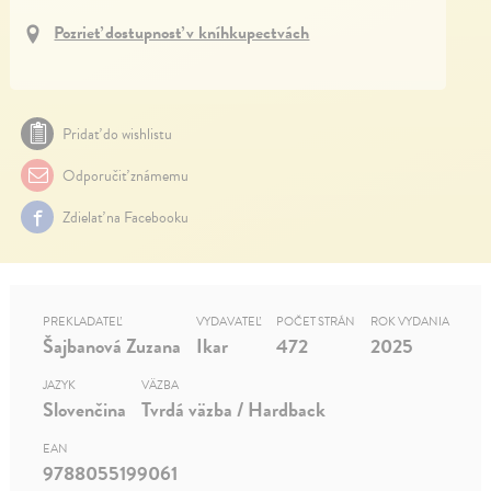
Pozrieť dostupnosť v kníhkupectvách
Pridať do wishlistu
Odporučiť známemu
Zdielať na Facebooku
PREKLADATEĽ
VYDAVATEĽ
POČET STRÁN
ROK VYDANIA
Šajbanová Zuzana
Ikar
472
2025
JAZYK
VÄZBA
Slovenčina
Tvrdá väzba / Hardback
EAN
9788055199061