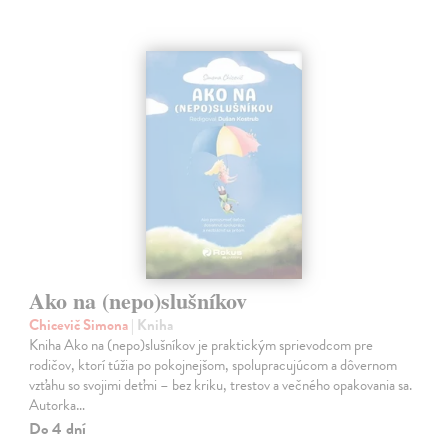
Ako na (nepo)slušníkov
Chicevič Simona
| Kniha
Kniha Ako na (nepo)slušníkov je praktickým sprievodcom pre
rodičov, ktorí túžia po pokojnejšom, spolupracujúcom a dôvernom
vzťahu so svojimi deťmi – bez kriku, trestov a večného opakovania sa.
Autorka…
Do 4 dní