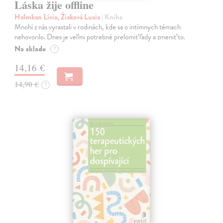
Láska žije offline
Halmkan Lívia, Žiaková Lucia
| Kniha
Mnohí z nás vyrastali v rodinách, kde sa o intímnych témach
nehovorilo. Dnes je veľmi potrebné prelomiť ľady a zmeniť to.
Na sklade
?
14,16 €
14,90 €
?