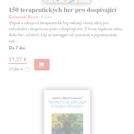
150 terapeutických her pro dospívající
Gruzewski Kevin
| Kniha
Vtipné a inkluzivní terapeutické hry nabízejí cenný zdroj pro
individuální i skupinovou práci s dospívajícími. V knize najdeme celou
škálu her, od těch, kdy se teenageři učí poznávat a pojmenovávat
své…
Do 7 dní
17,27 €
17,80 €
?