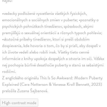
nájdu:
•vedecky podložené vysvetlenia všetkých fyzických,
emocionálnych a sociálnych zmien v puberte; •poznatky o
psychických pohnútkach tínedžerov, spôsoboch, akými
premýšľajú o sexuálnej orientácii a rôznych typoch pohlavia;
•skutočné príbehy tínedžerov, ktorí si prešli obdobím
dospievania, kde hovoria o tom, čo by si priali, aby dospelí v
ich živote vedeli alebo robili inak. Všetky tieto cenné
informácie z knihy upokoja dospelých a otvoria im oči. Vďaka
nej pochopia búrlivé desaťročie puberty a stanú sa sebaistými
rodičmi.
Z anglického originálu This Is So Awkward: Modern Puberty
Explained (Cara Natterson & Vanessa Kroll Bennett, 2023)
preložila Zuzana Šajbanová.
High-contrast mode