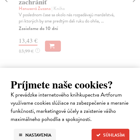
zachrániť
Bo
Prí
Hanusová Zuzana
| Kniha
vet
V poslednom čase sa okolo nás rozpadávajú manželstvá,
pri ktorých by sme predtým dali ruku do ohňa, ...
Za
Zasielame do 10 dní
9,
13,43 €
9,
13,99 €
?
Príjmete naše cookies?
Ďalšie z kategórie pedagogika
K prevádzke internetového kníhkupectva Artforum
využívame cookies slúžiace na zabezpečenie a meranie
funkčnosti, marketingové účely a zaistenie vášho
maximálneho pohodlia a spokojnosti.
na sklade
NASTAVENIA
SÚHLASÍM