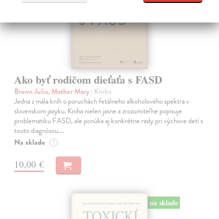
Ako byť rodičom dieťaťa s FASD
Brown Julia, Mather Mary
| Kniha
Jedna z mála kníh o poruchách fetálneho alkoholového spektra v
slovenskom jazyku. Kniha nielen jasne a zrozumiteľne popisuje
problematiku FASD, ale ponúka aj konkrétne rady pri výchove detí s
touto diagnózou.…
Na sklade
?
10,00 €
na sklade