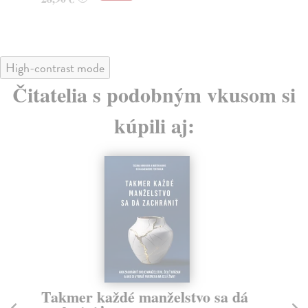
High-contrast mode
Čitatelia s podobným vkusom si
kúpili aj:
Takmer každé manželstvo sa dá
S