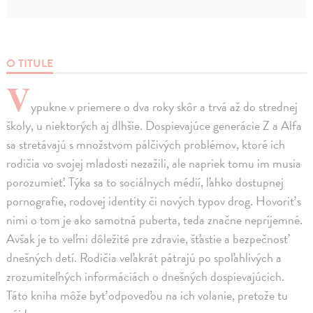
O TITULE
V
ypukne v priemere o dva roky skôr a trvá až do strednej
školy, u niektorých aj dlhšie. Dospievajúce generácie Z a Alfa
sa stretávajú s množstvom pálčivých problémov, ktoré ich
rodičia vo svojej mladosti nezažili, ale napriek tomu im musia
porozumieť. Týka sa to sociálnych médií, ľahko dostupnej
pornografie, rodovej identity či nových typov drog. Hovoriť s
nimi o tom je ako samotná puberta, teda značne nepríjemné.
Avšak je to veľmi dôležité pre zdravie, šťastie a bezpečnosť
dnešných detí. Rodičia veľakrát pátrajú po spoľahlivých a
zrozumiteľných informáciách o dnešných dospievajúcich.
Táto kniha môže byť odpoveďou na ich volanie, pretože tu