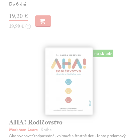
Do 6 dní
19,30 €
19,90 €
?
na sklade
AHA! Rodičovstvo
Markham Laura
| Kniha
Ako vychovať zodpovedné, vnímavé a šťastné deti. Tento prelomový