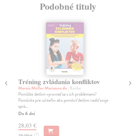
Podobné tituly
Tréning zvládania konfliktov
T
sp
Morais Müller Marianna de
| Kniha
Pomôžte deťom vyrovnať sa s ich problémami!
Mo
Pomôcka pre učiteľov ako pomôcť deťom riadiť svoje
Vyj
sprá...
uči
Do 6 dní
Do
28,03 €
28
28,90 €
?
28