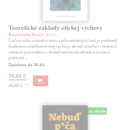
Teoretické základy etickej výchovy
Brestovanský Martin
| Kniha
Cieľom tohto učebného textu a jeho nadväzných častí je predstaviť
študentom učiteľstva etickej výchovy, ale tiež učiteľom v teréne či
riadiacim pracovníkom v školách teoretické základy a súvisiace
praktické…
Zasielame do 14 dní
38,80 €
40,00 €
?
na sklade