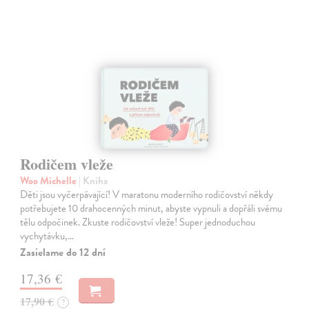
Rodičem vleže
Woo Michelle
| Kniha
Děti jsou vyčerpávající! V maratonu moderního rodičovství někdy
potřebujete 10 drahocenných minut, abyste vypnuli a dopřáli svému
tělu odpočinek. Zkuste rodičovství vleže! Super jednoduchou
vychytávku,…
Zasielame do 12 dní
17,36 €
17,90 €
?