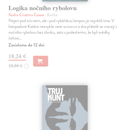
Logika nočního rybolovu
Scalia Cristina Cassar
| Kniha
Nejen pod svícnem, ale i pod rybářskou lampou je největší tma. V
listopadové Katánii nezvykle vane scirocco a dva přátelé se vracejí z
nočního rybolovu bez úlovku, zato s podezřením, že byli svědky
čehosi…
Zasielame do 12 dní
18,24 €
18,80 €
?