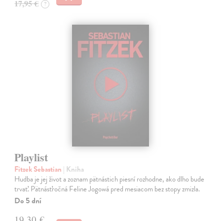
17,95 €
?
Playlist
Fitzek Sebastian
| Kniha
Hudba je jej život a zoznam pätnástich piesní rozhodne, ako dlho bude
trvať. Pätnásťročná Feline Jogowá pred mesiacom bez stopy zmizla.
Do 5 dní
19,30 €