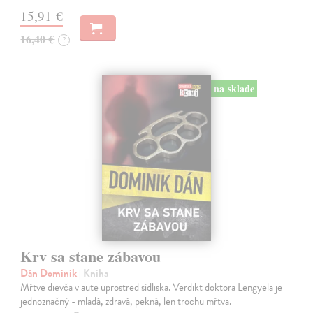
15,91 €
16,40 €
?
na sklade
Krv sa stane zábavou
Dán Dominik
| Kniha
Mŕtve dievča v aute uprostred sídliska. Verdikt doktora Lengyela je
jednoznačný - mladá, zdravá, pekná, len trochu mŕtva.