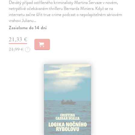
Devátý případ ostříleného kriminalisty Martina Servaze v novém,
netrpělivě očekávaném thrilleru Bernarda Miniera. Když se na
internetu začne šířit true crime podcast o nepolapitelném sériovém
vrahovi Julianu…
Zasielame do 14 dní
21,33 €
21,99 €
?