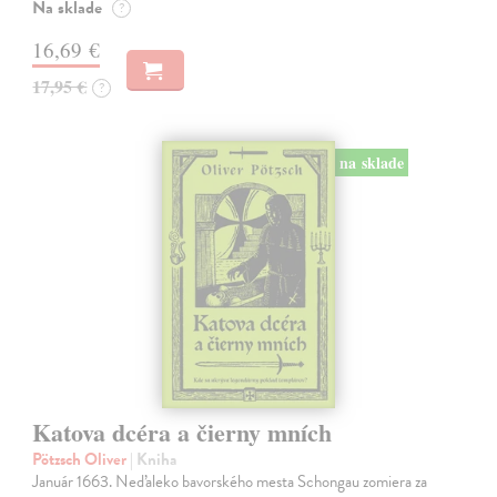
Na sklade
?
16,69 €
17,95 €
?
na sklade
Katova dcéra a čierny mních
Pötzsch Oliver
| Kniha
Január 1663. Neďaleko bavorského mesta Schongau zomiera za