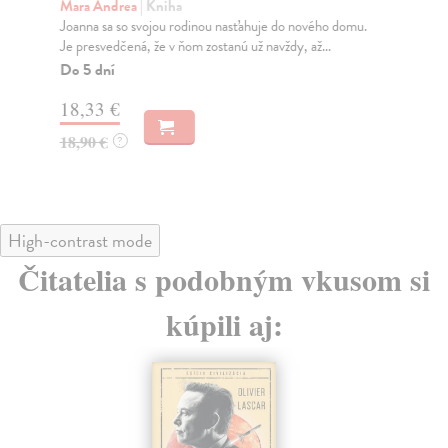
Mara Andrea
| Kniha
Ma
Joanna sa so svojou rodinou nasťahuje do nového domu.
Dve
Je presvedčená, že v ňom zostanú už navždy, až...
Sto
Do 5 dní
Do
18,33 €
17
18,90 €
17
?
High-contrast mode
Čitatelia s podobným vkusom si
kúpili aj: