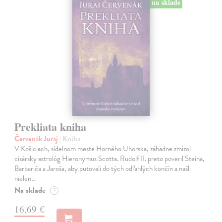
na sklade
Prekliata kniha
Červenák Juraj
| Kniha
V Košiciach, sídelnom meste Horného Uhorska, záhadne zmizol
cisársky astrológ Hieronymus Scotta. Rudolf II. preto poveril Steina,
Barbariča a Jaroša, aby putovali do tých odľahlých končín a našli
nielen…
Na sklade
?
16,69 €