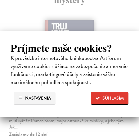
Príjmete naše cookies?
K prevádzke internetového kníhkupectva Artforum
využívame cookies slúžiace na zabezpečenie a meranie
funkčnosti, marketingové účely a zaistenie vášho
maximálneho pohodlia a spokojnosti.
Tramwaj na Sachsenberg
NASTAVENIA
SÚHLASÍM
Sagitarius Petr
| Kniha
Tramwaj Cafe je kavárna v polském Těšíně a zároveň místo, kde se
sbíhají všechny nitky související s dalším brutálním zločinem, který
musí vyřešit Roman Saran, major ostravské kriminálky, a jeho tým.
Jak…
Zasielame do 12 dní