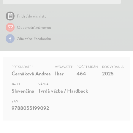
Pridať do wishlistu
Odporučiť známemu
Zdielať na Facebooku
PREKLADATEĽ
VYDAVATEĽ
POČET STRÁN
ROK VYDANIA
Černáková Andrea
Ikar
464
2025
JAZYK
VÄZBA
Slovenčina
Tvrdá väzba / Hardback
EAN
9788055199092