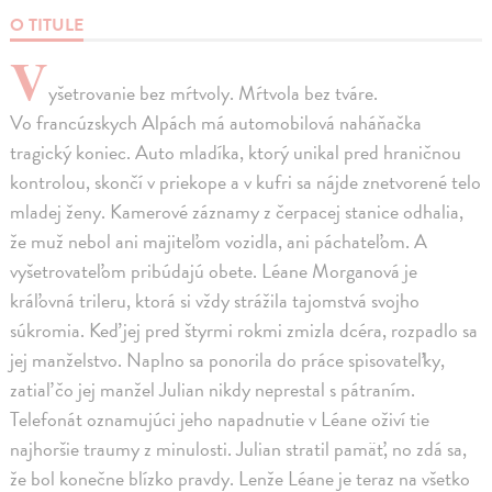
O TITULE
V
yšetrovanie bez mŕtvoly. Mŕtvola bez tváre.
Vo francúzskych Alpách má automobilová naháňačka
tragický koniec. Auto mladíka, ktorý unikal pred hraničnou
kontrolou, skončí v priekope a v kufri sa nájde znetvorené telo
mladej ženy. Kamerové záznamy z čerpacej stanice odhalia,
že muž nebol ani majiteľom vozidla, ani páchateľom. A
vyšetrovateľom pribúdajú obete. Léane Morganová je
kráľovná trileru, ktorá si vždy strážila tajomstvá svojho
súkromia. Keď jej pred štyrmi rokmi zmizla dcéra, rozpadlo sa
jej manželstvo. Naplno sa ponorila do práce spisovateľky,
zatiaľ čo jej manžel Julian nikdy neprestal s pátraním.
Telefonát oznamujúci jeho napadnutie v Léane oživí tie
najhoršie traumy z minulosti. Julian stratil pamäť, no zdá sa,
že bol konečne blízko pravdy. Lenže Léane je teraz na všetko