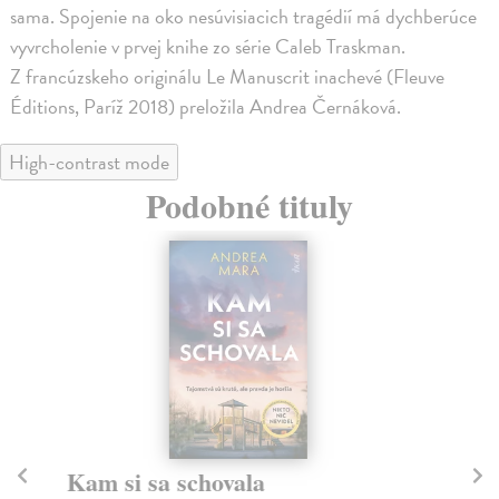
sama. Spojenie na oko nesúvisiacich tragédií má dychberúce
vyvrcholenie v prvej knihe zo série Caleb Traskman.
Z francúzskeho originálu Le Manuscrit inachevé (Fleuve
Éditions, Paríž 2018) preložila Andrea Černáková.
High-contrast mode
Podobné tituly
Kam si sa schovala
Ni