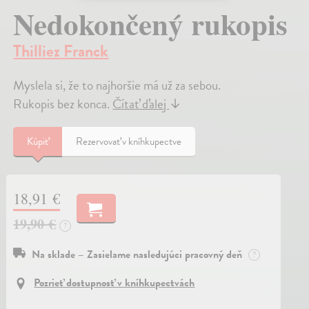
Nedokončený rukopis
Thilliez Franck
Myslela si, že to najhoršie má už za sebou.
Rukopis bez konca.
Čítať ďalej
↓
Kúpiť
Rezervovať v kníhkupectve
18,91 €
19,90 €
?
Na sklade – Zasielame nasledujúci pracovný deň
?
Pozrieť dostupnosť v kníhkupectvách