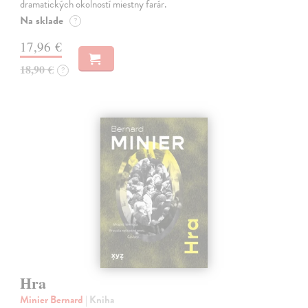
dramatických okolností miestny farár.
Na sklade
?
17,96 €
18,90 €
?
Hra
Minier Bernard
| Kniha