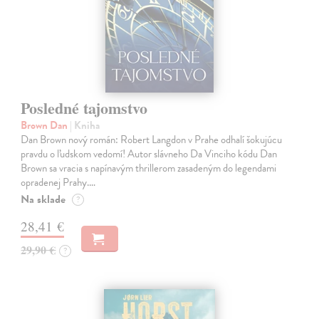
Posledné tajomstvo
Brown Dan
| Kniha
Dan Brown nový román: Robert Langdon v Prahe odhalí šokujúcu
pravdu o ľudskom vedomí! Autor slávneho Da Vinciho kódu Dan
Brown sa vracia s napínavým thrillerom zasadeným do legendami
opradenej Prahy.…
Na sklade
?
28,41 €
29,90 €
?