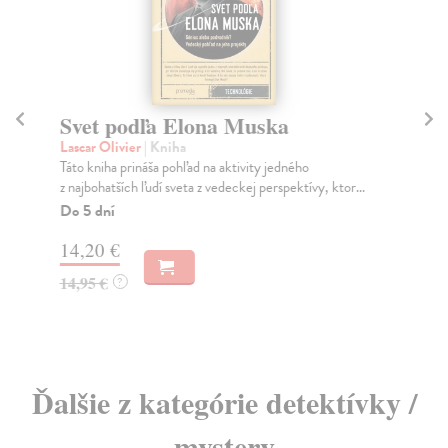
Svet podľa Elona Muska
Či
Lascar Olivier
| Kniha
Os
Táto kniha prináša pohľad na aktivity jedného
Nem
z najbohatších ľudí sveta z vedeckej perspektívy, ktor...
na 
Do 5 dní
Na
14,20 €
15
14,95 €
15
?
Ďalšie z kategórie detektívky /
mystery