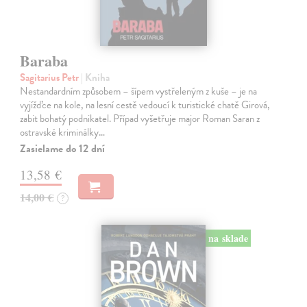
Baraba
Sagitarius Petr
| Kniha
Nestandardním způsobem – šípem vystřeleným z kuše – je na
vyjížďce na kole, na lesní cestě vedoucí k turistické chatě Girová,
zabit bohatý podnikatel. Případ vyšetřuje major Roman Saran z
ostravské kriminálky…
Zasielame do 12 dní
13,58 €
14,00 €
?
na sklade