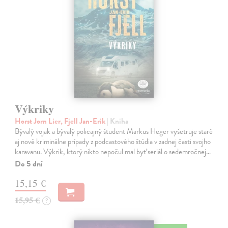
Výkriky
Horst Jorn Lier, Fjell Jan-Erik
| Kniha
Bývalý vojak a bývalý policajný študent Markus Heger vyšetruje staré
aj nové kriminálne prípady z podcastového štúdia v zadnej časti svojho
karavanu. Výkrik, ktorý nikto nepočul mal byť seriál o sedemročnej…
Do 5 dní
15,15 €
15,95 €
?