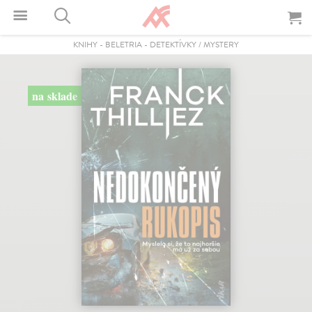
KNIHY
-
BELETRIA
-
DETEKTÍVKY / MYSTERY
na sklade