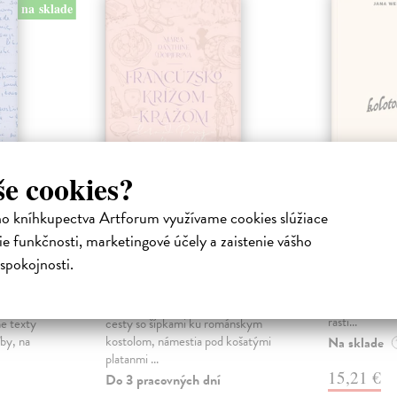
na sklade
še cookies?
ho kníhkupectva Artforum využívame cookies slúžiace
erom
Francúzsko krížom-
Kolotoč
e funkčnosti, marketingové účely a zaistenie vášho
krážom
Wernerová J
spokojnosti.
Tam, kde sa r
Mária
|
Dopjerová Danthine Mária
|
pohybu a dobr
Kniha
pocitom vyčle
o sme
Francúzsko sú vinice a poľné
rasti...
me texty
cesty so šípkami ku románskym
by, na
kostolom, námestia pod košatými
Na sklade
platanmi ...
15,21 €
Do 3 pracovných dní