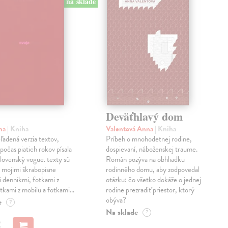
na sklade
Deväťhlavý dom
ma
| Kniha
Valentová Anna
| Kniha
eľadená verzia textov,
Príbeh o mnohodetnej rodine,
počas piatich rokov písala
dospievaní, náboženskej traume.
lovenský vogue. texty sú
Román pozýva na obhliadku
 mojimi škrabopisne
rodinného domu, aby zodpovedal
 denníkmi, fotkami z
otázku: čo všetko dokáže o jednej
otkami z mobilu a fotkami…
rodine prezradiť priestor, ktorý
obýva?
e
?
Na sklade
?
€