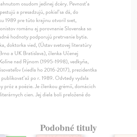
iahnutom osudom jedinej dcéry. Pevnosť a
 pestujú a presadzujú, pokiaľ sa dá, do
u 1989 pre túto krajinu otvoril svet,
gonistov románu aj porovnanie Slovenska so
adné hodnoty podporujú pretrvanie bytia.
a, doktorka vied, (Ústav svetovej literatúry
 Brno a UK Bratislava), členka Učenej
v Kolíne nad Rýnom (1995-1998), vedkyňa,
pisovateľov (viedla ho 2016-2017), prezidentka
blikovať až po r. 1989. Odvtedy vydala
y próz a poézie. Je členkou grémií, domácich
iterárnych cien. Jej diela boli preložené do
Podobné tituly