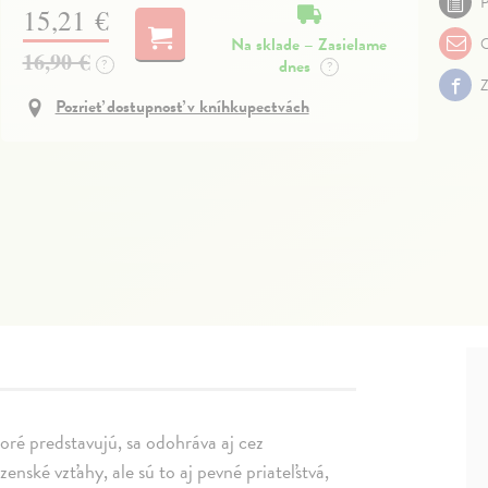
P
15,21 €
Na sklade – Zasielame
O
16,90 €
dnes
?
?
Z
Pozrieť dostupnosť v kníhkupectvách
oré predstavujú, sa odohráva aj cez
zenské vzťahy, ale sú to aj pevné priateľstvá,