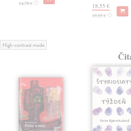
14,70 €
?
18,55 €
19,95 €
?
High-contrast mode
Čit