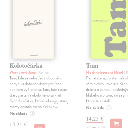
Kolotočárka
Tam
Wernerová Jana
| Kniha
Hochholczerová Nicol
| 
Tam, kde sa radosť zo slobodného
Pamätáte si, čo ste mali 
pohybu a dobrodružstva prelína s
vám niekto umieral? Kreh
pocitom vyčlenenia. Tam, kde rastie
dráma o pamäti, posledný
starý gaštan a okolo neho sa krúti
blízkeho a o tom, čo sa zme
život dievčatka, ktoré od svojej starej
ktoré tu zostali.
mamy dostalo meno Zelinka.…
Na sklade
?
Na sklade
?
14,25 €
15,21 €
15,00 €