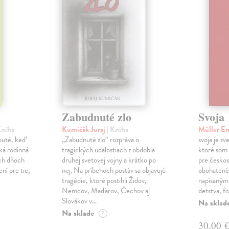
Zabudnuté zlo
Svoja
Kniha
Kumičák Juraj
| Kniha
Müller E
obuté, keď
„Zabudnuté zlo“ rozpráva o
svoja je zv
ká rodinná
tragických udalostiach z obdobia
ktoré som 
ch dňoch
druhej svetovej vojny a krátko po
pre českos
ní pre tie,
nej. Na príbehoch postáv sa objavujú
obohatené
tragédie, ktoré postihli Židov,
napísanými
Nemcov, Maďarov, Čechov aj
detstva, f
Slovákov v…
Na sklad
Na sklade
?
30,00 