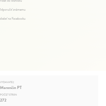
ridať do wishlistu
dporučiť známemu
dielať na Facebooku
VYDAVATEĽ
Marenčin PT
POČET STRÁN
272