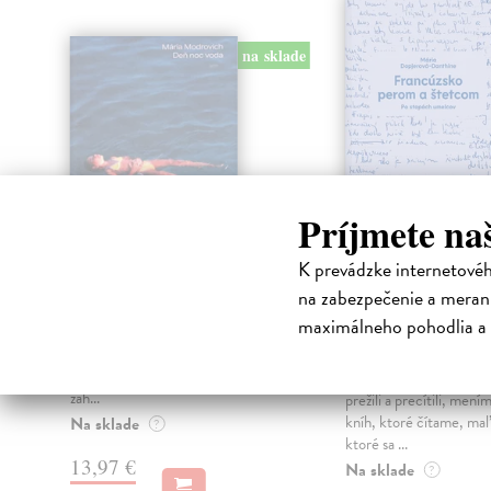
ade
na sklade
Príjmete na
K prevádzke internetové
Deň noc voda
Francúzsko p
na zabezpečenie a merani
a štetcom
Modrovich Mária
| Kniha
maximálneho pohodlia a 
Silvia prvýkrát necháva doma
Dopjerová-Danthine 
svoje dve deti a muža a cestuje do
Kniha
Kostariky pod zámienkou hľadania
Našimi očami a tým, č
záh...
prežili a precítili, mení
kníh, ktoré čítame, maľ
Na sklade
?
ktoré sa ...
13,97 €
Na sklade
?