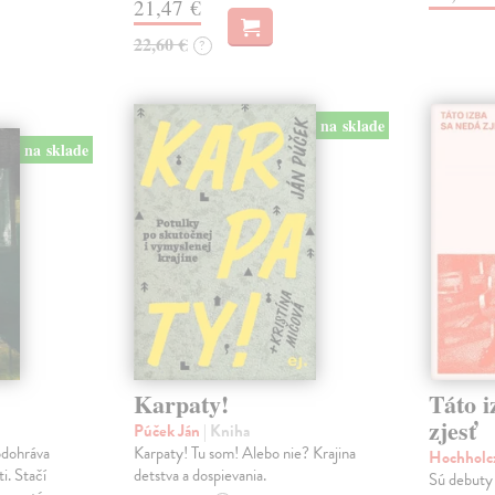
21,47 €
22,60 €
?
na sklade
na sklade
Karpaty!
Táto i
zjesť
Púček Ján
| Kniha
odohráva
Karpaty! Tu som! Alebo nie? Krajina
Hochholc
i. Stačí
detstva a dospievania.
Sú debuty 