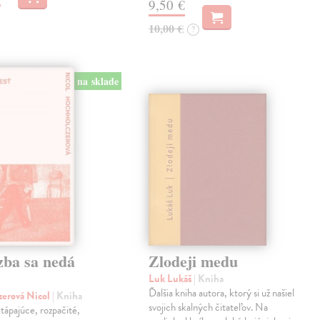
9,50 €
10,00 €
?
na sklade
zba sa nedá
Zlodeji medu
Luk Lukáš
| Kniha
Ďalšia kniha autora, ktorý si už našiel
zerová Nicol
| Kniha
svojich skalných čitateľov. Na
tápajúce, rozpačité,