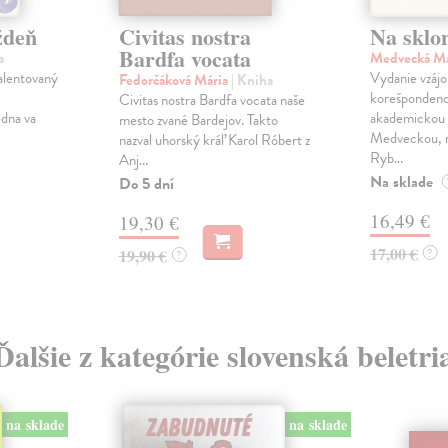
ždeň
Civitas nostra
Na sklo
Bardfa vocata
a
Medvecká M
alentovaný
Vydanie vzáj
Fedorčáková Mária
| Kniha
korešpondenc
Civitas nostra Bardfa vocata naše
edna va
akademickou 
mesto zvané Bardejov. Takto
Medveckou, r
nazval uhorský kráľ Karol Róbert z
Ryb...
Anj...
Na sklade
Do 5 dní
16,49 €
19,30 €
17,00 €
19,90 €
?
?
Ďalšie z kategórie slovenská beletri
na sklade
na sklade