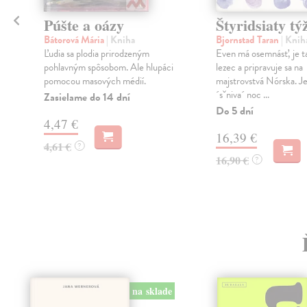
Púšte a oázy
Štyridsiaty tý
Bátorová Mária
| Kniha
Bjornstad Taran
| Knih
Ľudia sa plodia prirodzeným
Even má osemnásť, je t
pohlavným spôsobom. Ale hlupáci
lezec a pripravuje sa na
pomocou masových médií.
majstrovstvá Nórska. J
´sˇniva´ noc ...
Zasielame do 14 dní
Do 5 dní
4,47 €
16,39 €
4,61 €
?
16,90 €
?
na sklade