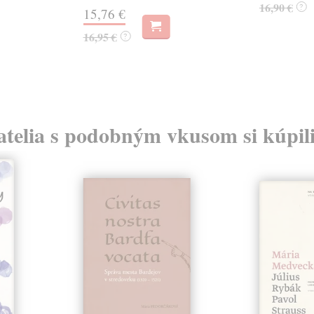
16,90 €
?
15,76 €
16,95 €
?
atelia s podobným vkusom si kúpili