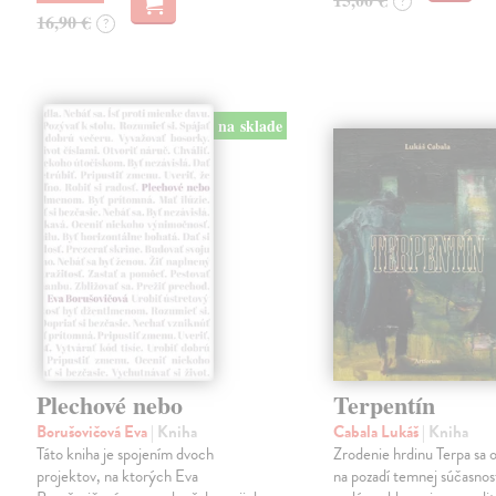
?
16,90 €
?
na sklade
Plechové nebo
Terpentín
Borušovičová Eva
| Kniha
Cabala Lukáš
| Kniha
Táto kniha je spojením dvoch
Zrodenie hrdinu Terpa sa 
projektov, na ktorých Eva
na pozadí temnej súčasnost