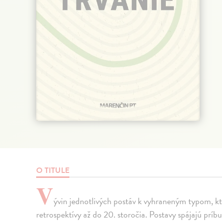
O TITULE
V
ývin jednotlivých postáv k vyhraneným typom, kt
retrospektívy až do 20. storočia. Postavy spájajú príbu