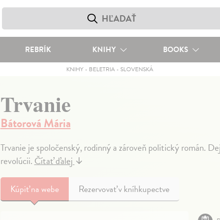
REBRÍK
KNIHY
BOOKS
KNIHY
-
BELETRIA
-
SLOVENSKÁ
Trvanie
Bátorová Mária
Trvanie je spoločenský, rodinný a zároveň politický román. Dej
revolúcii.
Čítať ďalej
↓
Kúpiť
na webe
Rezervovať v kníhkupectve