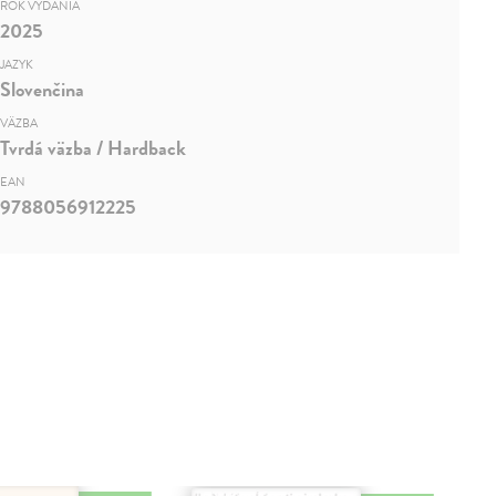
ROK VYDANIA
2025
JAZYK
Slovenčina
VÄZBA
Tvrdá väzba / Hardback
EAN
9788056912225