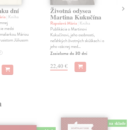
nku dní
Životná odysea
Ah
Martina Kukučína
ária
| Kniha
Duř
omnej
Veľk
Rapošová Mária
| Kniha
ie medzi
prek
Publikácia o Martinovi
maliarkou Máriou
Ľud
Kukučínovi, jeho osobnosti,
usistom Júliusom
javo
neľahkých životných skúškach i o
jeho vzácnej med...
Zas
Zasielame do 30 dní
?
9,
22,40 €
9,9
a
na sklade