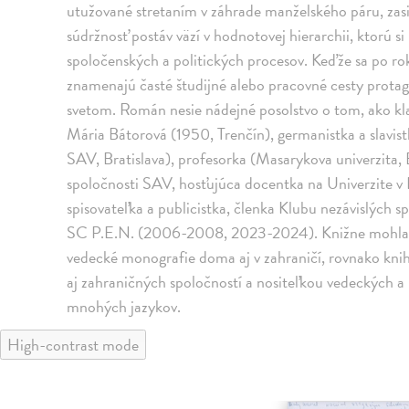
utužované stretaním v záhrade manželského páru, zas
súdržnosť postáv väzí v hodnotovej hierarchii, ktorú si
spoločenských a politických procesov. Keďže sa po rok
znamenajú časté študijné alebo pracovné cesty prota
svetom. Román nesie nádejné posolstvo o tom, ako kl
Mária Bátorová (1950, Trenčín), germanistka a slavistk
SAV, Bratislava), profesorka (Masarykova univerzita,
spoločnosti SAV, hosťujúca docentka na Univerzite 
spisovateľka a publicistka, členka Klubu nezávislých s
SC P.E.N. (2006-2008, 2023-2024). Knižne mohla pu
vedecké monografie doma aj v zahraničí, rovnako knih
aj zahraničných spoločností a nositeľkou vedeckých a l
mnohých jazykov.
High-contrast mode