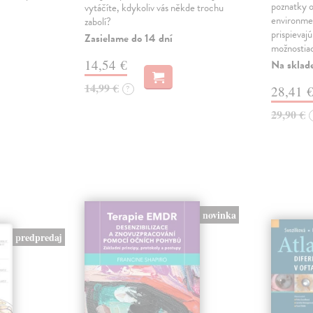
poznatky o
vytáčíte, kdykoliv vás někde trochu
environme
zabolí?
prispievaj
Zasielame do 14 dní
možnostia
14,54 €
Na sklad
14,99 €
?
28,41 
29,90 €
novinka
predpredaj