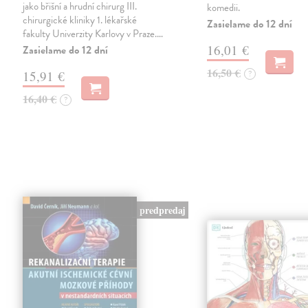
jako břišní a hrudní chirurg III.
komedii.
chirurgické kliniky 1. lékařské
Zasielame do 12 dní
fakulty Univerzity Karlovy v Praze.…
16,01 €
Zasielame do 12 dní
16,50 €
15,91 €
?
16,40 €
?
predpredaj