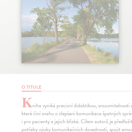
O TITULE
K
niha vyniká precizní didaktikou, srozumitelností
které činí snahu o zlepšení komunikace špatných zprá
i pro pacienty a jejich blízké. Cílem autorů je předlož
potřeby výuky komunikačních dovedností, spojit emoci