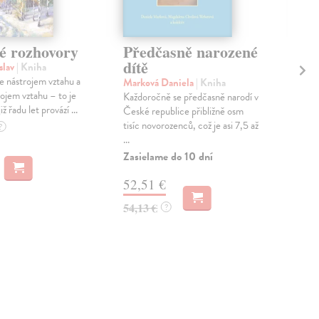
 rozhovory
Předčasně narozené
Oš
dítě
ge
slav
| Kniha
 nástrojem vztahu a
Marková Daniela
| Kniha
Pok
ojem vztahu – to je
Každoročně se předčasně narodí v
Nás
ž řadu let provází ...
České republice přibližně osm
inte
tisíc novorozenců, což je asi 7,5 až
bole
?
...
smys
Zasielame do 10 dní
Dod
skl
52,51 €
dní
54,13 €
?
12
12,