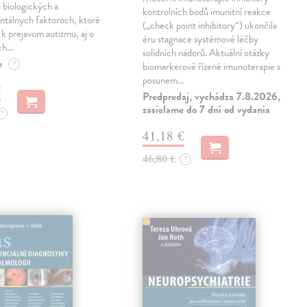
 biologických a
kontrolních bodů imunitní reakce
ntálnych faktoroch, ktoré
(„check point inhibitory“) ukončila
ú k prejavom autizmu, aj o
éru stagnace systémové léčby
ch…
solidních nádorů. Aktuální otázky
e
?
biomarkerově řízené imunoterapie s
posunem…
€
Predpredaj, vychádza 7.8.2026,
zasielame do 7 dní od vydania
?
41,18 €
46,80 €
?