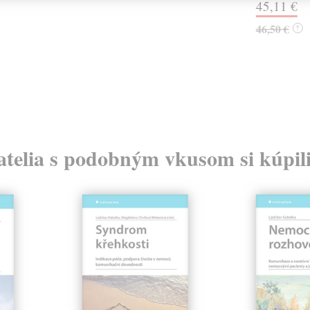
45,11 €
46,50 €
?
atelia s podobným vkusom si kúpili