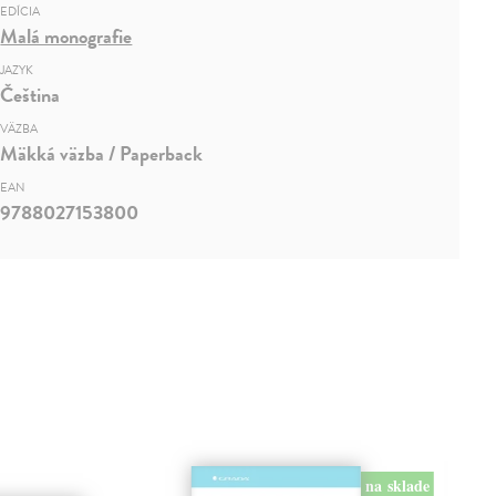
EDÍCIA
Malá monografie
JAZYK
Čeština
VÄZBA
Mäkká väzba / Paperback
EAN
9788027153800
na sklade