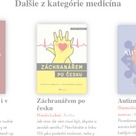
Ďalšie z kategórie medicína
i v
Záchranářem po
Autiz
česku
Ostatníko
autorov
| 
Hacala Luboš
| Kniha
Povedomie
 je nudné
Jak moc zle vám musí být, abyste si
autistické
ky se
zavolali sanitku? Necháváte si linku
každým ro
stand-up
155 jako poslední možnost, nebo ji