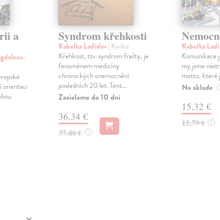
rii a
Syndrom křehkosti
Nemocné
Kabelka Ladislav
| Kniha
Kabelka Ladi
Křehkost, tzv. syndrom frailty, je
Komunikace je
agdalena
|
fenoménem medicíny
my jsme nástr
chronických onemocnění
motto, které ji
vropské
posledních 20 let. Tent...
í orientaci
Na sklade
obou
Zasielame do 10 dní
15,32 €
36,34 €
15,79 €
?
37,46 €
?