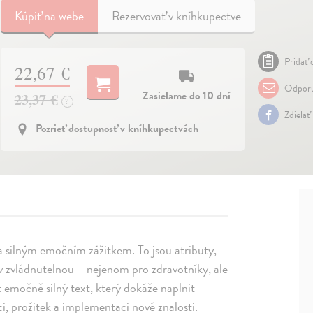
Kúpiť
na webe
Rezervovať v kníhkupectve
Pridať 
22,67 €
Odporu
Zasielame do 10 dní
23,37 €
?
Zdielať
Pozrieť dostupnosť v kníhkupectvách
 a silným emočním zážitkem. To jsou atributy,
v zvládnutelnou – nejenom pro zdravotníky, ale
it emočně silný text, který dokáže naplnit
, prožitek a implementaci nové znalosti.