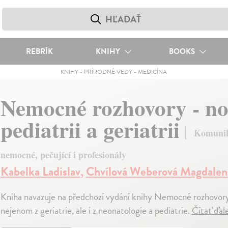
REBRÍK
KNIHY
BOOKS
KNIHY
-
PRÍRODNÉ VEDY
-
MEDICÍNA
Nemocné rozhovory - no
pediatrii a geriatrii
Komunika
nemocné, pečující i profesionály
Kabelka Ladislav
,
Chvílová Weberová Magdalen
Kniha navazuje na předchozí vydání knihy Nemocné rozhovory
nejenom z geriatrie, ale i z neonatologie a pediatrie.
Čítať ďal