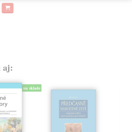
 aj:
na sklade