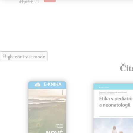
41,63 €
?
High-contrast mode
Čit
E-KNIHA