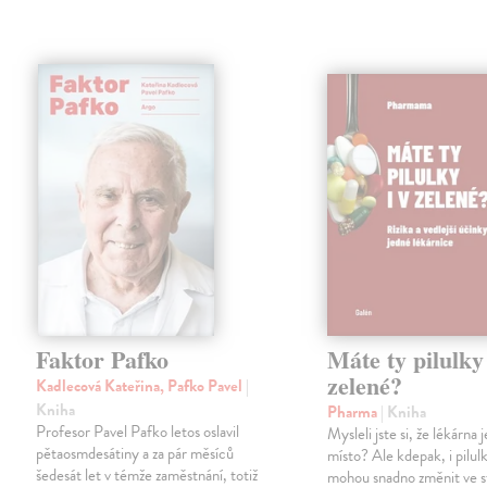
Faktor Pafko
Máte ty pilulky 
zelené?
Kadlecová Kateřina, Pafko Pavel
|
Kniha
Pharma
| Kniha
Profesor Pavel Pafko letos oslavil
Mysleli jste si, že lékárna
pětaosmdesátiny a za pár měsíců
místo? Ale kdepak, i pilul
šedesát let v témže zaměstnání, totiž
mohou snadno změnit ve 