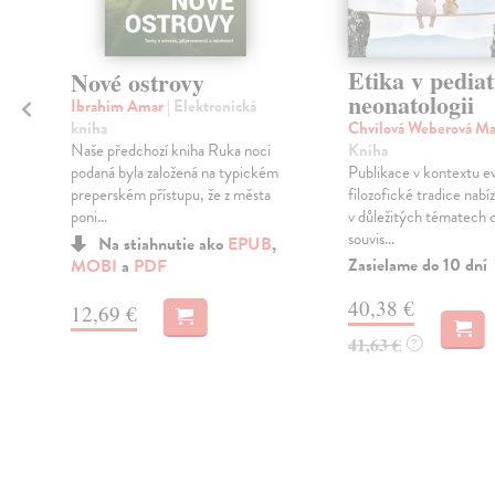
Etika v pediat
Nové ostrovy
neonatologii
Ibrahim Amar
| Elektronická
kniha
Chvílová Weberová M
Naše předchozí kniha Ruka noci
é
Kniha
podaná byla založená na typickém
Publikace v kontextu e
preperském přístupu, že z města
filozofické tradice nabíz
poni...
v důležitých tématech 
souvis...
Na stiahnutie ako
EPUB
,
Zasielame do 10 dní
MOBI
a
PDF
40,38 €
12,69 €
41,63 €
?