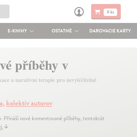
0 ks
E-KNIHY
OSTATNÉ
DAROVACIE KARTY
vé příběhy v
ce a narativní terapie pro nevyléčitelně
a
,
kolektív autorov
. Přináší nové komentované příběhy, tentokrát
ej
↓