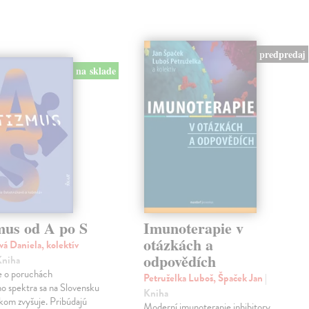
predpredaj
na sklade
mus od A po S
Imunoterapie v
otázkách a
vá Daniela, kolektív
odpovědích
Kniha
 o poruchách
Petruželka Luboš, Špaček Jan
|
ho spektra sa na Slovensku
Kniha
kom zvyšuje. Pribúdajú
Moderní imunoterapie inhibitory