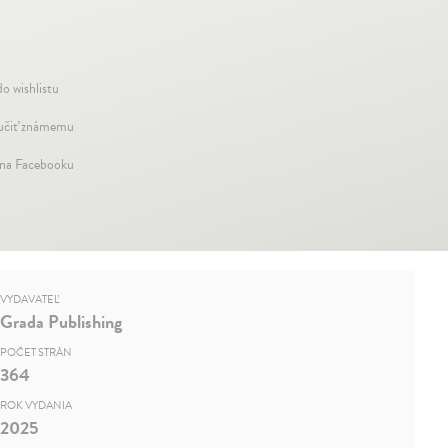
do wishlistu
čiť známemu
 na Facebooku
VYDAVATEĽ
Grada Publishing
POČET STRÁN
364
ROK VYDANIA
2025