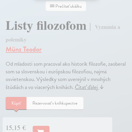
Prečítať ukážku
Listy filozofom
Vyznania a
polemiky
Münz Teodor
Od mladosti som pracoval ako historik filozofie, zaoberal
som sa slovenskou i európskou filozofiou, najmä
osvietenskou. Výsledky som uverejnil v mnohých
štúdiách a vo viacerých knihách.
Čítať ďalej
↓
Kúpiť
Rezervovať v kníhkupectve
15,15 €