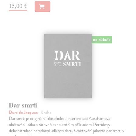
15,00 €
na sklade
Dar smrti
Derrida Jacques
| Kniha
Dar smrti je originální filosofickou interpretací Abrahámova
obětování Izáka a zároveň excelentním příkladem Derridovy
dekonstrukce paradoxní události daru. Obětování jakožto dar smrti v