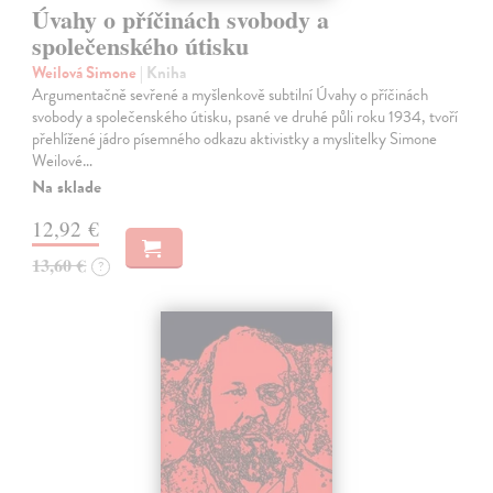
Úvahy o příčinách svobody a
společenského útisku
Weilová Simone
| Kniha
Argumentačně sevřené a myšlenkově subtilní Úvahy o příčinách
svobody a společenského útisku, psané ve druhé půli roku 1934, tvoří
přehlížené jádro písemného odkazu aktivistky a myslitelky Simone
Weilové…
Na sklade
12,92 €
13,60 €
?