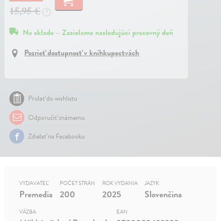
15,95 €
?
Na sklade – Zasielame nasledujúci pracovný deň
Pozrieť dostupnosť v kníhkupectvách
Pridať do wishlistu
Odporučiť známemu
Zdielať na Facebooku
VYDAVATEĽ
POČET STRÁN
ROK VYDANIA
JAZYK
Premedia
200
2025
Slovenčina
VÄZBA
EAN