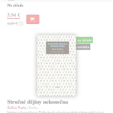
Na sklade
5,94 €
6,60 €
?
na sklade
novinka
Stručné dějiny nekonečna
Zellini Paolo
| Kniha
V této své první knize Zellini krok za krokem sleduje historický vývoj