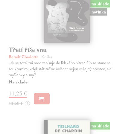
na sklade
novinka
Třetí říše snu
Beradt Charlotte
| Kniha
Jak se totalitní moc zapisuje do lidského nitra? Co se stane se
soukromím, když stát začne ovládat nejen veřejný prostor, ale i
myšlenky a sny?
Na sklade
11,25 €
12,50 €
?
na sklade