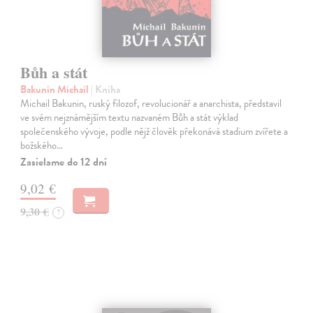
Bůh a stát
Bakunin Michail
| Kniha
Michail Bakunin, ruský filozof, revolucionář a anarchista, představil
ve svém nejznámějším textu nazvaném Bůh a stát výklad
společenského vývoje, podle nějž člověk překonává stadium zvířete a
božského…
Zasielame do 12 dní
9,02 €
9,30 €
?