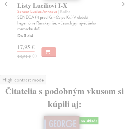
Listy Luciliovi XI-XX
My
r
Seneca Lucius Annaeus
| Kniha
SENECA (4 pred Kr.–65 po Kr.) Filozofia, ktorú nám
Che
Seneca podáva, jeho názory na božské otázky nám u...
Vys
ozv
Do 3 dní
Na
17,95 €
16
18,51 €
?
18
High-contrast mode
Čitatelia s podobným vkusom si
kúpili aj:
E-KNIHA