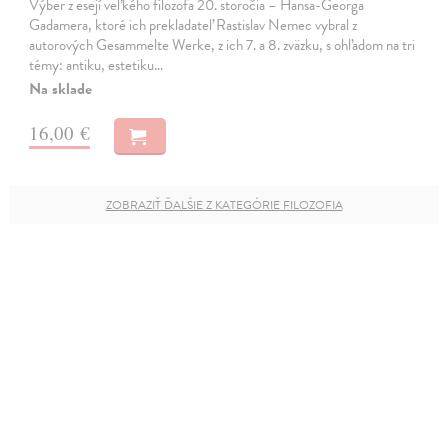
Výber z esejí veľkého filozofa 20. storočia – Hansa-Georga
Gadamera, ktoré ich prekladateľ Rastislav Nemec vybral z
autorových Gesammelte Werke, z ich 7. a 8. zväzku, s ohľadom na tri
témy: antiku, estetiku…
Na sklade
16,00 €
ZOBRAZIŤ ĎALŠIE Z KATEGÓRIE FILOZOFIA