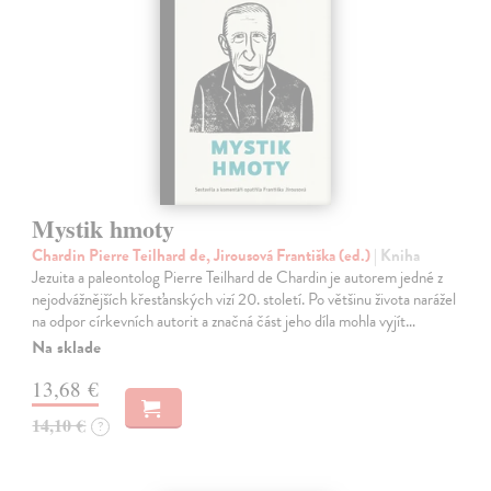
Mystik hmoty
Chardin Pierre Teilhard de, Jirousová Františka (ed.)
| Kniha
Jezuita a paleontolog Pierre Teilhard de Chardin je autorem jedné z
nejodvážnějších křesťanských vizí 20. století. Po většinu života narážel
na odpor církevních autorit a značná část jeho díla mohla vyjít…
Na sklade
13,68 €
14,10 €
?