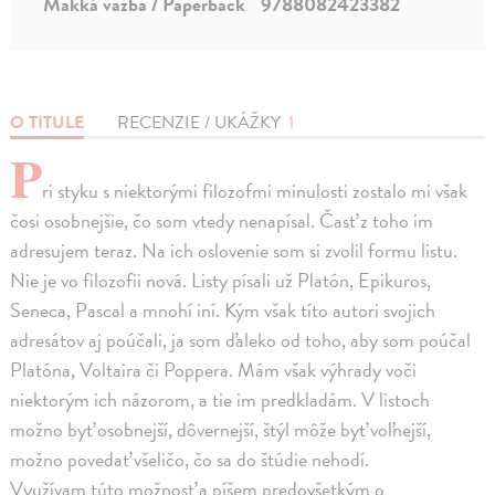
Mäkká väzba / Paperback
9788082423382
O TITULE
RECENZIE / UKÁŽKY
1
P
ri styku s niektorými filozofmi minulosti zostalo mi však
čosi osobnejšie, čo som vtedy nenapísal. Časť z toho im
adresujem teraz. Na ich oslovenie som si zvolil formu listu.
Nie je vo filozofii nová. Listy písali už Platón, Epikuros,
Seneca, Pascal a mnohí iní. Kým však títo autori svojich
adresátov aj poúčali, ja som ďaleko od toho, aby som poúčal
Platóna, Voltaira či Poppera. Mám však výhrady voči
niektorým ich názorom, a tie im predkladám. V listoch
možno byť osobnejší, dôvernejší, štýl môže byť voľnejší,
možno povedať všeličo, čo sa do štúdie nehodí.
Využívam túto možnosť a píšem predovšetkým o