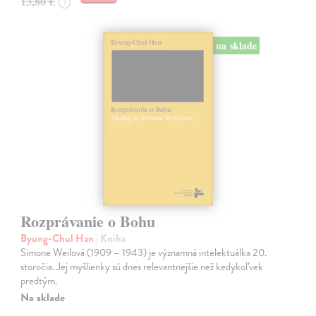
13,80 €
?
na sklade
Rozprávanie o Bohu
Byung-Chul Han
| Kniha
Simone Weilová (1909 – 1943) je významná intelektuálka 20.
storočia. Jej myšlienky sú dnes relevantnejšie než kedykoľvek
predtým.
Na sklade