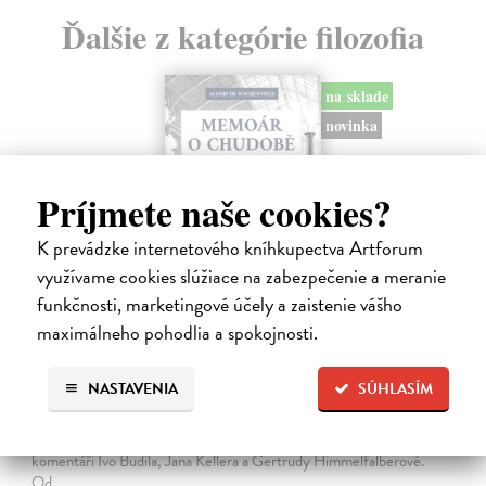
Ďalšie z kategórie filozofia
na sklade
novinka
Príjmete naše cookies?
K prevádzke internetového kníhkupectva Artforum
využívame cookies slúžiace na zabezpečenie a meranie
funkčnosti, marketingové účely a zaistenie vášho
maximálneho pohodlia a spokojnosti.
Memoár o chudobě
NASTAVENIA
SÚHLASÍM
Tocqueville Alexis de
| Kniha
První český překlad méně známého díla jedné z nejvýznamnějších
osobností evropské politické filosofie 19. století je doplněn obšírnými
komentáři Ivo Budila, Jana Kellera a Gertrudy Himmelfalberové.
Od…