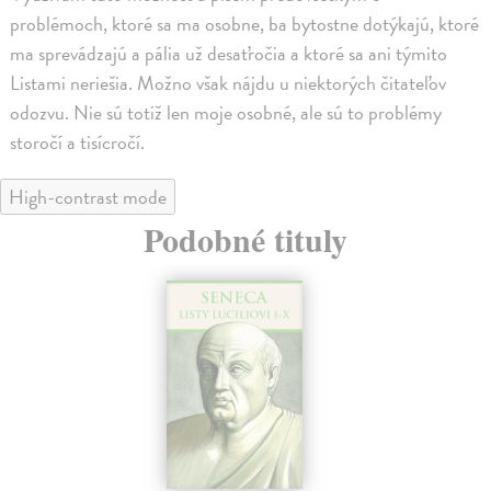
problémoch, ktoré sa ma osobne, ba bytostne dotýkajú, ktoré
ma sprevádzajú a pália už desaťročia a ktoré sa ani týmito
Listami neriešia. Možno však nájdu u niektorých čitateľov
odozvu. Nie sú totiž len moje osobné, ale sú to problémy
storočí a tisícročí.
High-contrast mode
Podobné tituly