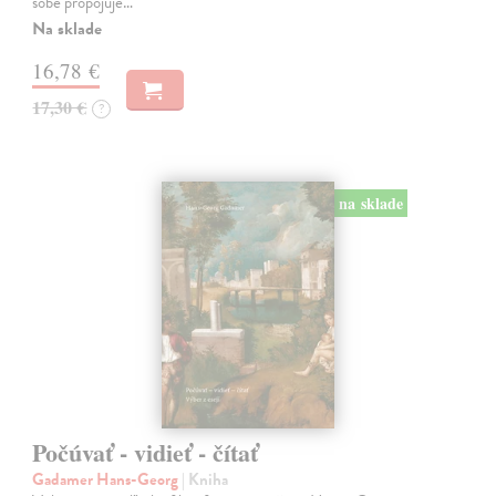
sobě propojuje…
Na sklade
16,78 €
17,30 €
?
na sklade
Počúvať - vidieť - čítať
Gadamer Hans-Georg
| Kniha