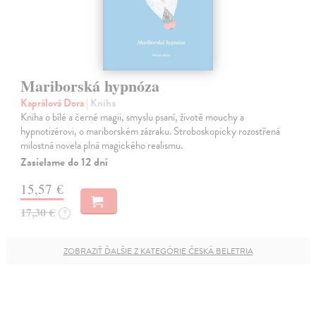
Mariborská hypnóza
Kaprálová Dora
| Kniha
Kniha o bílé a černé magii, smyslu psaní, životě mouchy a
hypnotizérovi, o mariborském zázraku. Stroboskopicky rozostřená
milostná novela plná magického realismu.
Zasielame do 12 dní
15,57 €
17,30 €
?
ZOBRAZIŤ ĎALŠIE Z KATEGÓRIE ČESKÁ BELETRIA