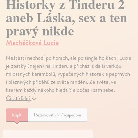
Historky z Tinderu 2
aneb Láska, sex a ten
pravý nikde
Macháčková Lucie
Neštěstí nechodí po horách, ale po single holkách! Lucie
je zpátky (nejen) na Tinderu a přichází s další várkou
milostných karambolů, vypečených historek a peprných
i bláznivých příběhů ze světa randění. Ze světa, ve
kterém každý někoho hledá ? a občas i sám sebe.
Čítať ďalej
↓
Kúpiť
Rezervovať v kníhkupectve