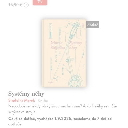
16,90 €
?
dotlač
Systémy něhy
Šindelka Marek
| Kniha
Nepodobá se někdy lidský život mechanismu? A kolik něhy se může
skrývat ve stroji?
Čaká sa dotlač, vychádza 1.9.2026, zasielame do 7 dní od
dotlače