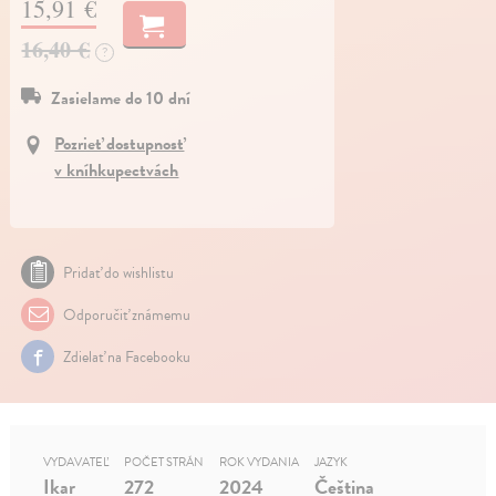
15,91 €
16,40 €
?
Zasielame do 10 dní
Pozrieť dostupnosť
v kníhkupectvách
Pridať do wishlistu
Odporučiť známemu
Zdielať na Facebooku
VYDAVATEĽ
POČET STRÁN
ROK VYDANIA
JAZYK
Ikar
272
2024
Čeština