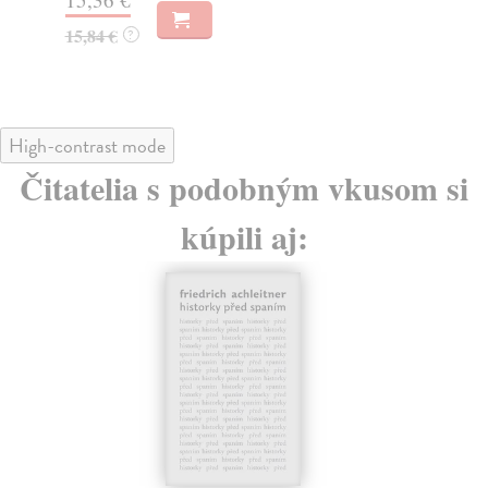
22
15,23 €
25
15,70 €
?
High-contrast mode
Čitatelia s podobným vkusom si
kúpili aj: