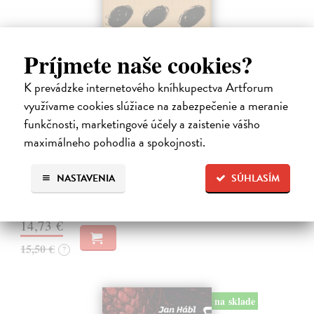
Príjmete naše cookies?
K prevádzke internetového kníhkupectva Artforum
využívame cookies slúžiace na zabezpečenie a meranie
Pomalost
funkčnosti, marketingové účely a zaistenie vášho
Kundera Milan
| Kniha
Pomalost, chronologicky první ze čtyř románů Milana Kundery
maximálneho pohodlia a spokojnosti.
napsaných francouzsky, vychází v českém překladu Anny
Kareninové. Vydávání Kunderových románů v českém jazyce se
NASTAVENIA
SÚHLASÍM
uzavírá.
Na sklade
14,73 €
15,50 €
?
na sklade