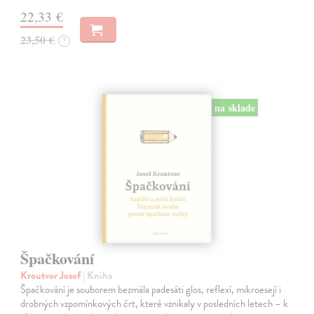
22,33 €
23,50 €
?
na sklade
Špačkování
Kroutvor Josef
| Kniha
Špačkování je souborem bezmála padesáti glos, reflexí, mikroesejí i
drobných vzpomínkových črt, které vznikaly v posledních letech – k