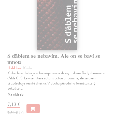
S ďáblem se nebavím. Ale on se baví se
mnou
Hábl Jan
| Kniha
Kniha Jana Hábla je volně inspirovaná slavným dílem Rady zkušeného
ďábla C. S. Lewise, které autor s úctou připomíná, ale zároveň
přizpůsobuje realitě dneška. V duchu původního formátu starý
pokušitel…
Na sklade
7,13 €
7,50 €
?