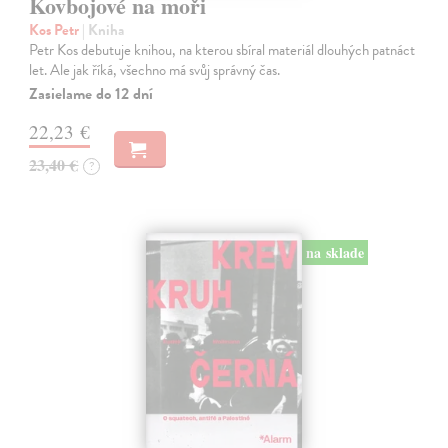
Kovbojové na moři
Kos Petr
| Kniha
Petr Kos debutuje knihou, na kterou sbíral materiál dlouhých patnáct
let. Ale jak říká, všechno má svůj správný čas.
Zasielame do 12 dní
22,23 €
23,40 €
?
na sklade