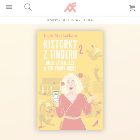
KNIHY
-
BELETRIA
-
ČESKÁ