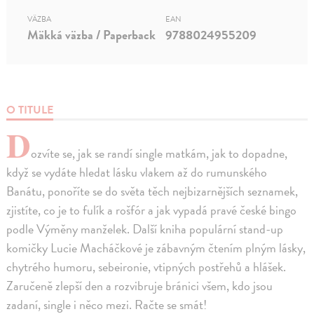
VÄZBA
EAN
Mäkká väzba / Paperback
9788024955209
O TITULE
D
ozvíte se, jak se randí single matkám, jak to dopadne,
když se vydáte hledat lásku vlakem až do rumunského
Banátu, ponoříte se do světa těch nejbizarnějších seznamek,
zjistíte, co je to fulík a rošfór a jak vypadá pravé české bingo
podle Výměny manželek. Další kniha populární stand-up
komičky Lucie Macháčkové je zábavným čtením plným lásky,
chytrého humoru, sebeironie, vtipných postřehů a hlášek.
Zaručeně zlepší den a rozvibruje bránici všem, kdo jsou
zadaní, single i něco mezi. Račte se smát!