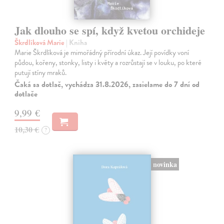
Jak dlouho se spí, když kvetou orchideje
Škrdlíková Marie
| Kniha
Marie Škrdlíková je mimořádný přírodní úkaz. Její povídky voní
půdou, kořeny, stonky, listy i květy a rozrůstají se v louku, po které
putují stíny mraků.
Čaká sa dotlač, vychádza 31.8.2026, zasielame do 7 dní od
dotlače
9,99 €
10,30 €
?
novinka