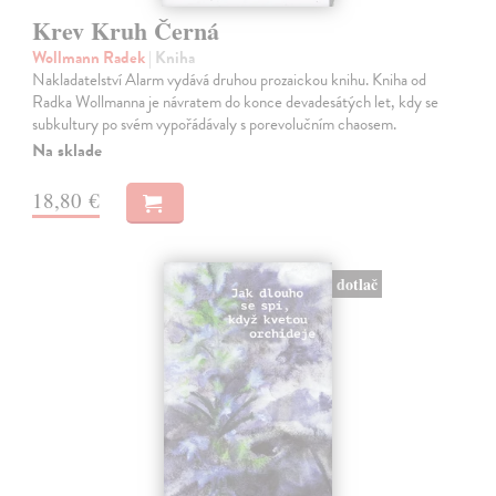
Krev Kruh Černá
Wollmann Radek
| Kniha
Nakladatelství Alarm vydává druhou prozaickou knihu. Kniha od
Radka Wollmanna je návratem do konce devadesátých let, kdy se
subkultury po svém vypořádávaly s porevolučním chaosem.
Na sklade
18,80 €
dotlač