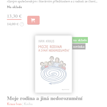
různým společenským i literárním příležitostem a z radosti ze čtení…
Na sklade
13,30 €
14,00 €
?
na sklade
novinka
Moje rodina a jiná nedorozumění
Kraus Ivan
| Kniha