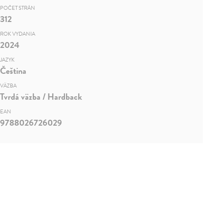
POČET STRÁN
312
ROK VYDANIA
2024
JAZYK
Čeština
VÄZBA
Tvrdá väzba / Hardback
EAN
9788026726029