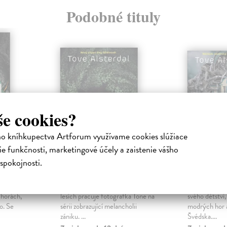
Podobné tituly
še cookies?
ho kníhkupectva Artforum využívame cookies slúžiace
e funkčnosti, marketingové účely a zaistenie vášho
spokojnosti.
by
Chřtán
Vývrat
Alsterdal Tove
| Kniha
Alsterdal To
vá se vydá
Hluboko v angermanlandských
Olof Hagström
 horách,
lesích pracuje fotografka Tone na
svého dětství,
o. Se
sérii zobrazující melancholii
modrých hor a
zániku. ...
Švédska....