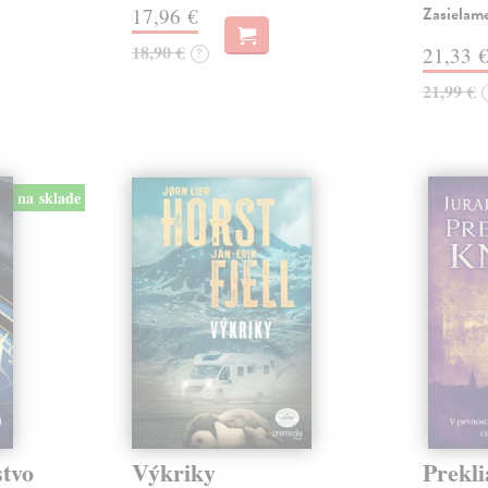
Zasielam
17,96 €
18,90 €
21,33 
?
21,99 €
na sklade
stvo
Výkriky
Prekli