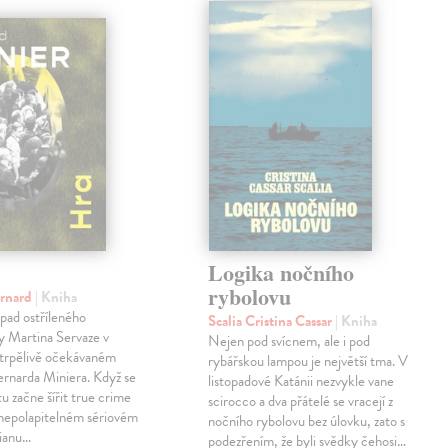
Logika nočního
rybolovu
ernard
| Kniha
pad ostříleného
Scalia Cristina Cassar
| Kniha
ty Martina Servaze v
Nejen pod svícnem, ale i pod
trpělivě očekávaném
rybářskou lampou je největší tma. V
Bernarda Miniera. Když se
listopadové Katánii nezvykle vane
tu začne šířit true crime
scirocco a dva přátelé se vracejí z
 nepolapitelném sériovém
nočního rybolovu bez úlovku, zato s
lianu…
podezřením, že byli svědky čehosi…