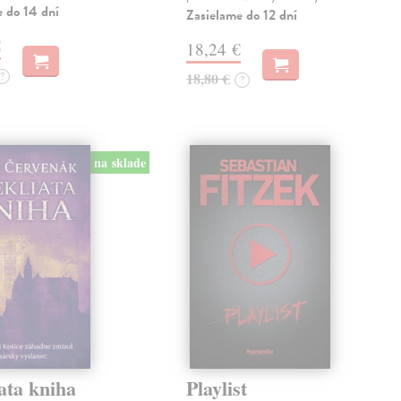
e do 14 dní
Zasielame do 12 dní
€
18,24 €
?
18,80 €
?
na sklade
ata kniha
Playlist