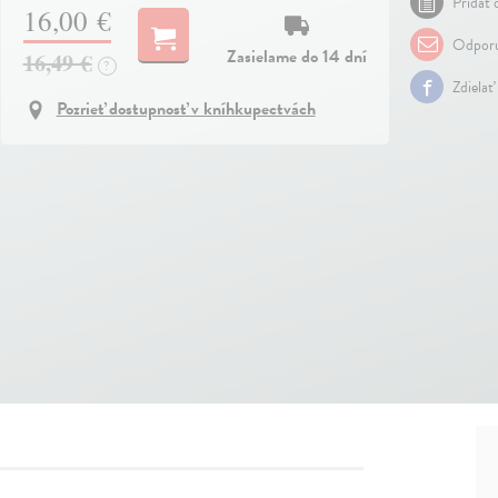
Pridať 
16,00 €
Odporu
Zasielame do 14 dní
16,49 €
?
Zdielať
Pozrieť dostupnosť v kníhkupectvách