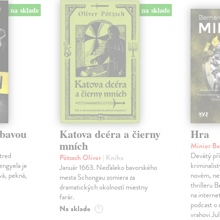
na sklade
na sklade
ábavou
Katova dcéra a čierny
Hra
mních
Minier B
tred
Devátý pří
Pötzsch Oliver
| Kniha
Lengyela je
kriminalis
Január 1663. Neďaleko bavorského
vá, pekná,
novém, ne
mesta Schongau zomiera za
thrilleru 
dramatických okolností miestny
na interne
farár.
podcast o
Na sklade
?
vrahovi Ju