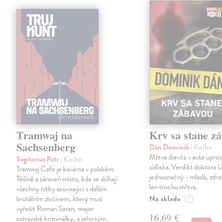
Tramwaj na
Krv sa stane z
Sachsenberg
Dán Dominik
| Kniha
Mŕtve dievča v aute upros
Sagitarius Petr
| Kniha
sídliska. Verdikt doktora 
Tramwaj Cafe je kavárna v polském
jednoznačný - mladá, zdra
Těšíně a zároveň místo, kde se sbíhají
len trochu mŕtva.
všechny nitky související s dalším
Na sklade
brutálním zločinem, který musí
?
vyřešit Roman Saran, major
16,69 €
ostravské kriminálky, a jeho tým.