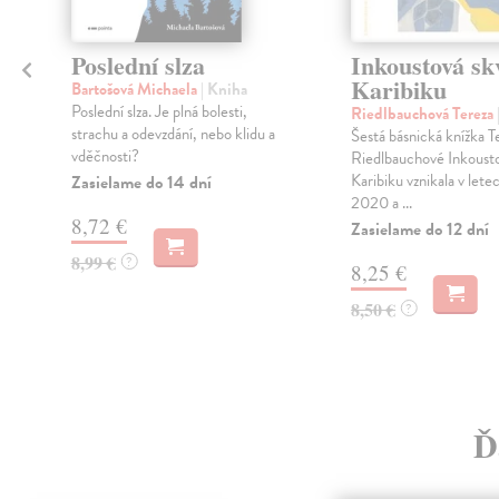
Poslední slza
Inkoustová sk
Karibiku
Bartošová Michaela
| Kniha
Poslední slza. Je plná bolesti,
Riedlbauchová Tereza
strachu a odevzdání, nebo klidu a
Šestá básnická knížka T
vděčnosti?
Riedlbauchové Inkousto
Karibiku vznikala v let
Zasielame do 14 dní
2020 a ...
8,72 €
Zasielame do 12 dní
8,99 €
?
8,25 €
8,50 €
?
Ď