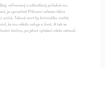
nďatý, rafinovaný a odhodlaný pořádně mu
ení, je uprostřed Příbrami nalezen těžce
ci umírá. Taková smrt by kriminálku mohla
il, že mu někdo usiluje o život. A tak se
vání zločinu, po jehož vyřešení nikdo netouží.