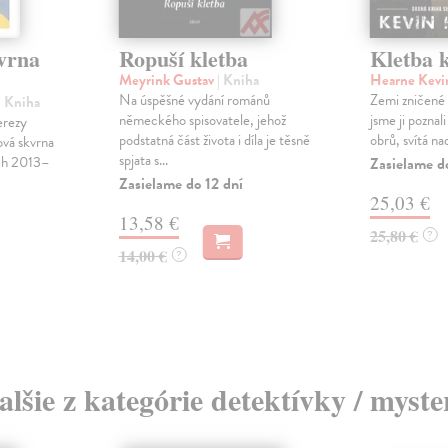
vrna
Ropuší kletba
Kletba 
Meyrink Gustav
| Kniha
Hearne Kev
Na úspěšné vydání románů
Zemi zničené 
| Kniha
německého spisovatele, jehož
jsme ji poznal
erezy
podstatná část života i díla je těsně
obrů, svítá nad
vá skvrna
spjata s...
ech 2013–
Zasielame d
Zasielame do 12 dní
25,03 €
13,58 €
25,80 €
?
14,00 €
?
alšie z kategórie detektívky / myste