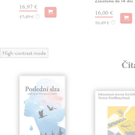
Zasielame do 14 dní
16,97 €
16,00 €
17,49 €
?
16,49 €
?
High-contrast mode
Čit