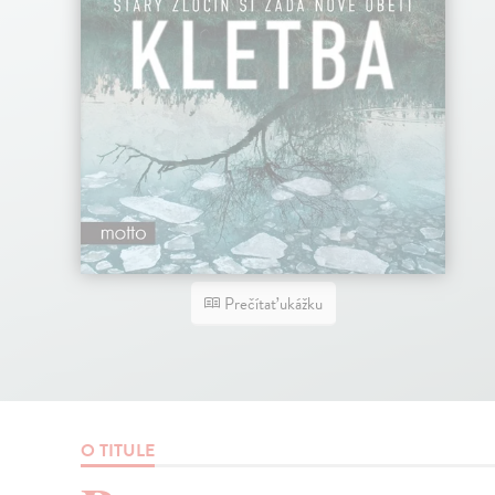
Prečítať ukážku
O TITULE