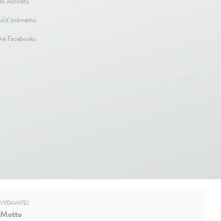
do wishlistu
čiť známemu
 na Facebooku
VYDAVATEĽ
Motto