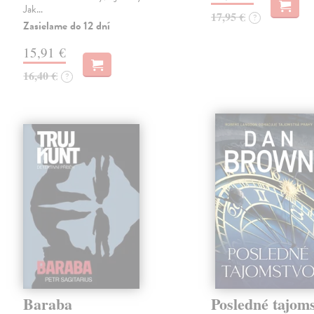
Jak…
17,95 €
?
Zasielame do 12 dní
15,91 €
16,40 €
?
Baraba
Posledné tajom