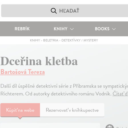
REBRÍK
KNIHY
BOOKS
KNIHY
-
BELETRIA
-
DETEKTÍVKY / MYSTERY
Dceřina kletba
Bartošová Tereza
Další díl úspěšné detektivní série z Příbramska se sympati
Richterem. Od autorky detektivního románu Vodník.
Čítať ď
Kúpiť
na webe
Rezervovať v kníhkupectve