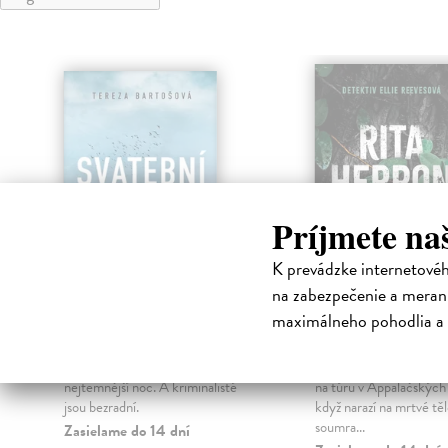
Príjmete na
K prevádzke internetové
na zabezpečenie a merani
maximálneho pohodlia a 
Svatební košile
Květinové hro
Bartošová Tereza
| Kniha
Herron Rita
| Kniha
Nejkrásnější den se zvrhne v
Detektiv Ellie Reeveso
nejtemnější noc. A kriminalisté
na túru v Appalačských
jsou bezradní.
když narazí na mrtvé těl
soumra...
Zasielame do 14 dní