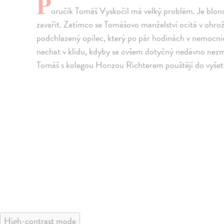
P
oručík Tomáš Vyskočil má velký problém. Je blo
zavařit. Zatímco se Tomášovo manželství ocitá v ohrož
podchlazený opilec, který po pár hodinách v nemocni
nechat v klidu, kdyby se ovšem dotyčný nedávno nezmín
Tomáš s kolegou Honzou Richterem pouštějí do vyšetřo
High-contrast mode