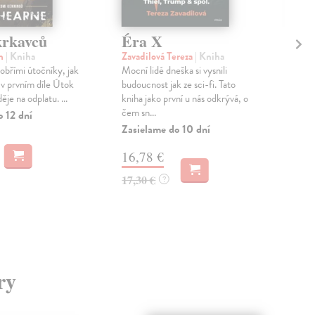
krkavců
Éra X
Ju
vz
in
| Kniha
Zavadilová Tereza
| Kniha
ku
obřími útočníky, jak
Mocní lidé dneška si vysnili
i v prvním díle Útok
budoucnost jak ze sci-fi. Tato
Rie
ěje na odplatu. ...
kniha jako první u nás odkrývá, o
Publ
čem sn...
o 12 dní
vzta
Zasielame do 10 dní
při
zejm
16,78 €
Zas
17,30 €
?
3,
3,7
ry