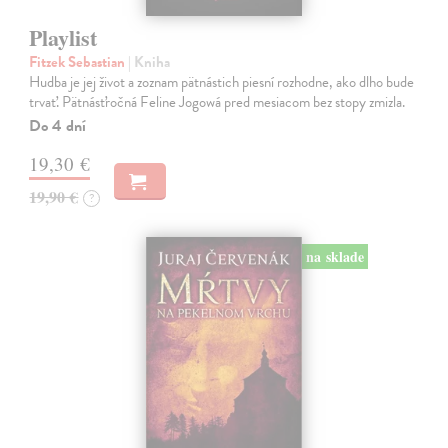
Playlist
Fitzek Sebastian
| Kniha
Hudba je jej život a zoznam pätnástich piesní rozhodne, ako dlho bude
trvať. Pätnásťročná Feline Jogowá pred mesiacom bez stopy zmizla.
Do 4 dní
19,30 €
19,90 €
?
na sklade