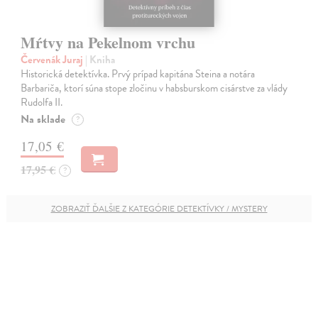
Mŕtvy na Pekelnom vrchu
Červenák Juraj
| Kniha
Historická detektívka. Prvý prípad kapitána Steina a notára
Barbariča, ktorí súna stope zločinu v habsburskom cisárstve za vlády
Rudolfa II.
Na sklade
?
17,05 €
17,95 €
?
ZOBRAZIŤ ĎALŠIE Z KATEGÓRIE DETEKTÍVKY / MYSTERY