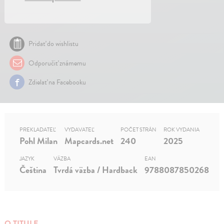
Pridať do wishlistu
Odporučiť známemu
Zdielať na Facebooku
PREKLADATEĽ
VYDAVATEĽ
POČET STRÁN
ROK VYDANIA
Pohl Milan
Mapcards.net
240
2025
JAZYK
VÄZBA
EAN
Čeština
Tvrdá väzba / Hardback
9788087850268
O TITULE