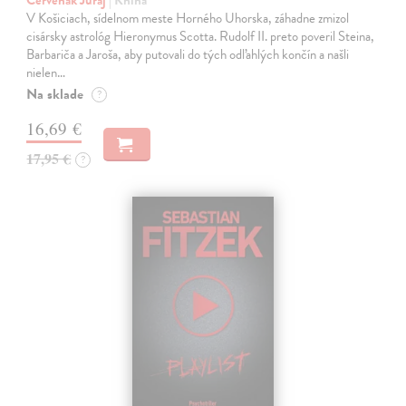
V Košiciach, sídelnom meste Horného Uhorska, záhadne zmizol
cisársky astrológ Hieronymus Scotta. Rudolf II. preto poveril Steina,
Barbariča a Jaroša, aby putovali do tých odľahlých končín a našli
nielen…
Na sklade
?
16,69 €
17,95 €
?