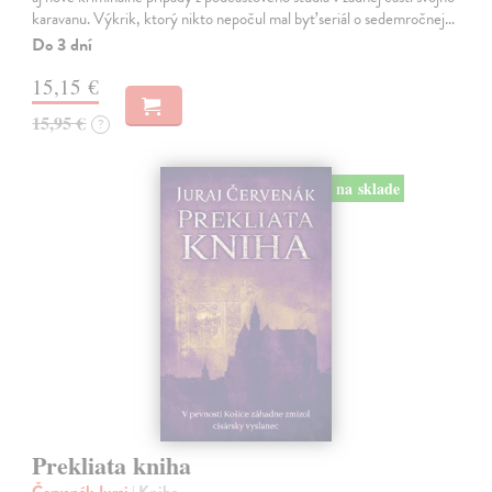
karavanu. Výkrik, ktorý nikto nepočul mal byť seriál o sedemročnej…
Do 3 dní
15,15 €
15,95 €
?
na sklade
Prekliata kniha
Červenák Juraj
| Kniha