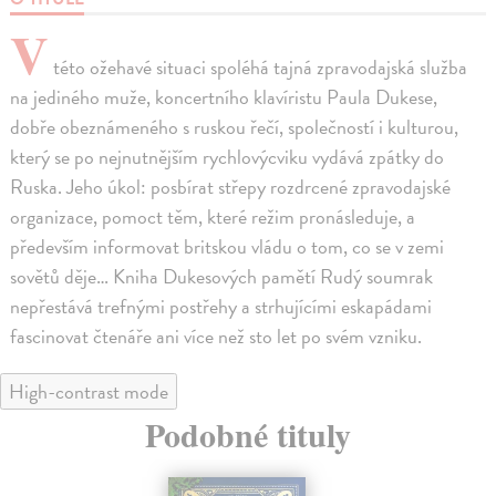
V
této ožehavé situaci spoléhá tajná zpravodajská služba
na jediného muže, koncertního klavíristu Paula Dukese,
dobře obeznámeného s ruskou řečí, společností i kulturou,
který se po nejnutnějším rychlovýcviku vydává zpátky do
Ruska. Jeho úkol: posbírat střepy rozdrcené zpravodajské
organizace, pomoct těm, které režim pronásleduje, a
především informovat britskou vládu o tom, co se v zemi
sovětů děje… Kniha Dukesových pamětí Rudý soumrak
nepřestává trefnými postřehy a strhujícími eskapádami
fascinovat čtenáře ani více než sto let po svém vzniku.
High-contrast mode
Podobné tituly