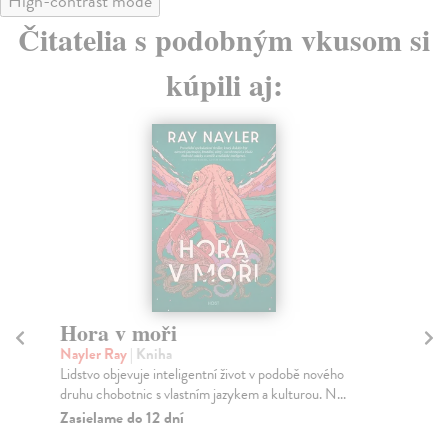
High-contrast mode
Čitatelia s podobným vkusom si
kúpili aj:
na sklade
Soumrak dne
Ishiguro Kazuo
| Kniha
ho
Někdy se říká, že praví majordomové se vyskytují
..
pouze v Anglii. V ostatních zemích mají – i když js...
Na sklade
?