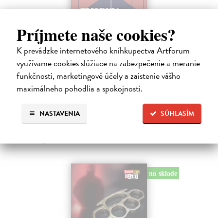
Príjmete naše cookies?
Tramwaj na Sachsenberg
K prevádzke internetového kníhkupectva Artforum
Sagitarius Petr
| Kniha
využívame cookies slúžiace na zabezpečenie a meranie
Tramwaj Cafe je kavárna v polském Těšíně a zároveň místo, kde se
sbíhají všechny nitky související s dalším brutálním zločinem, který
funkčnosti, marketingové účely a zaistenie vášho
musí vyřešit Roman Saran, major ostravské kriminálky, a jeho tým.
maximálneho pohodlia a spokojnosti.
Jak…
Zasielame do 12 dní
NASTAVENIA
SÚHLASÍM
15,91 €
16,40 €
?
na sklade