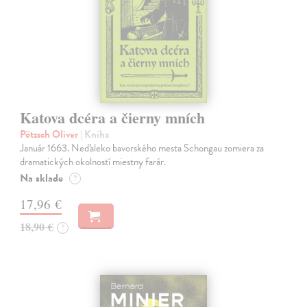
Katova dcéra a čierny mních
Pötzsch Oliver
| Kniha
Január 1663. Neďaleko bavorského mesta Schongau zomiera za
dramatických okolností miestny farár.
Na sklade
?
17,96 €
18,90 €
?