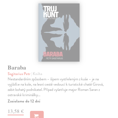
Baraba
Sagitarius Petr
| Kniha
Nestandardním způsobem – šípem vystřeleným z kuše – je na
vyjížďce na kole, na lesní cestě vedoucí k turistické chatě Girová,
zabit bohatý podnikatel. Případ vyšetřuje major Roman Saran z
ostravské kriminálky…
Zasielame do 12 dní
13,58 €