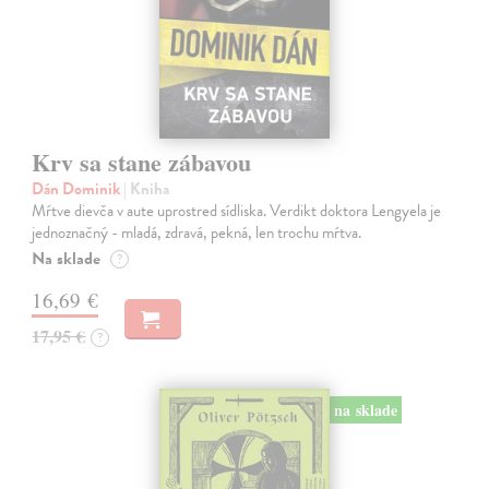
Krv sa stane zábavou
Dán Dominik
| Kniha
Mŕtve dievča v aute uprostred sídliska. Verdikt doktora Lengyela je
jednoznačný - mladá, zdravá, pekná, len trochu mŕtva.
Na sklade
?
16,69 €
17,95 €
?
na sklade