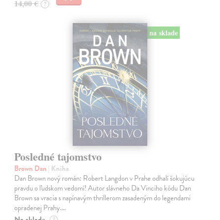
14,00 €
?
na sklade
Posledné tajomstvo
Brown Dan
| Kniha
Dan Brown nový román: Robert Langdon v Prahe odhalí šokujúcu
pravdu o ľudskom vedomí! Autor slávneho Da Vinciho kódu Dan
Brown sa vracia s napínavým thrillerom zasadeným do legendami
opradenej Prahy.…
Na sklade
?