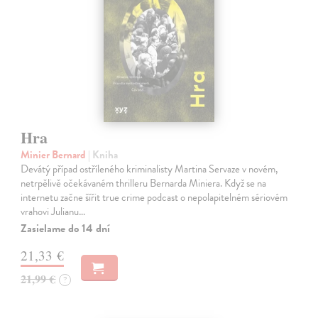
Hra
Minier Bernard
| Kniha
Devátý případ ostříleného kriminalisty Martina Servaze v novém,
netrpělivě očekávaném thrilleru Bernarda Miniera. Když se na
internetu začne šířit true crime podcast o nepolapitelném sériovém
vrahovi Julianu…
Zasielame do 14 dní
21,33 €
21,99 €
?