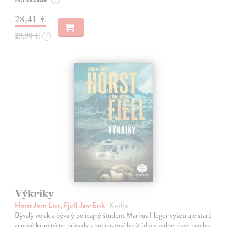
28,41 €
29,90 €
?
Výkriky
Horst Jorn Lier, Fjell Jan-Erik
| Kniha
Bývalý vojak a bývalý policajný študent Markus Heger vyšetruje staré
aj nové kriminálne prípady z podcastového štúdia v zadnej časti svojho