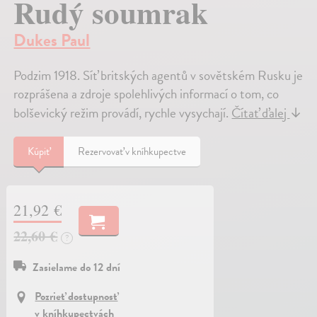
Rudý soumrak
Dukes Paul
Podzim 1918. Síť britských agentů v sovětském Rusku je
rozprášena a zdroje spolehlivých informací o tom, co
bolševický režim provádí, rychle vysychají.
Čítať ďalej
↓
Kúpiť
Rezervovať v kníhkupectve
21,92 €
22,60 €
?
Zasielame do 12 dní
Pozrieť dostupnosť
v kníhkupectvách