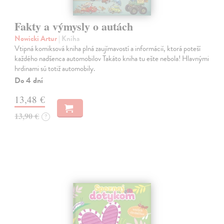
Fakty a výmysly o autách
Nowicki Artur
| Kniha
Vtipná komiksová kniha plná zaujímavostí a informácií, ktorá poteší
každého nadšenca automobilov Takáto kniha tu ešte nebola! Hlavnými
hrdinami sú totiž automobily.
Do 4 dní
13,48 €
13,90 €
?