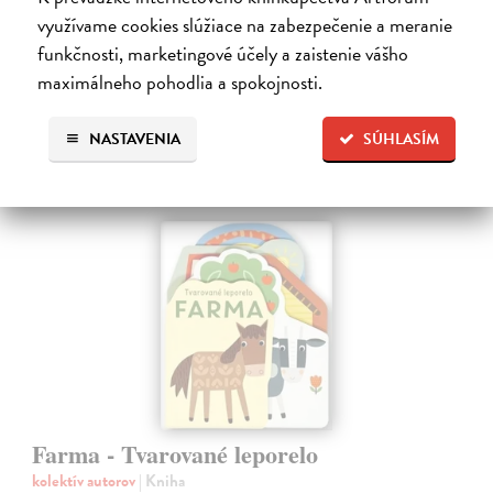
zaujme malé deti a zoznámi ich so životom v lese.
využívame cookies slúžiace na zabezpečenie a meranie
Do 4 dní
funkčnosti, marketingové účely a zaistenie vášho
7,66 €
maximálneho pohodlia a spokojnosti.
7,90 €
?
NASTAVENIA
SÚHLASÍM
Farma - Tvarované leporelo
kolektív autorov
| Kniha