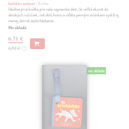
kolektív autorov
| Kniha
Ideálna prvá knižka pre vaše najmenšie deti. Je veľká akurát do
detských ručičiek, má oblú hranu a vďaka pevným stránkam vydrží aj
menej šetrné zaobchádzanie.
Na sklade
6,71 €
6,92 €
?
na sklade