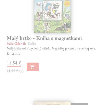
Malý krtko - Kniha s magnetkami
Miler Zdeněk
| Kniha
Malý krtko má vždy dobrú náladu. Najradšej je vonku na veľkej lúke.
Do 4 dní
11,54 €
11,90 €
?