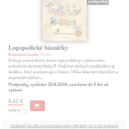
predpredaj
Logopedické básničky
Kačmárová Lenka
| Kniha
Kniha je určená deťom, ktoré majú problémy s výslovnosťou
artikulačne náročnej hlásky R. Nadchne všetkých predškolákov aj
školákov, ktorí sa zoznamujú s čítaním. Vďaka zábavným básničkám a
zaujímavým úlohám…
Predpredaj, vychádza 25.8.2026, zasielame do 5 dní od
vydania
8,42 €
9,90 €
?
ZOBRAZIŤ ĎALŠIE Z KATEGÓRIE KNIHY PRE DETI OD 0 DO 3 ROKOV