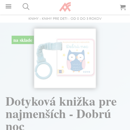
KNIHY
-
KNIHY PRE DETI
-
OD 0 DO 3 ROKOV
na sklade
Dotyková knižka pre
najmenších - Dobrú
noc