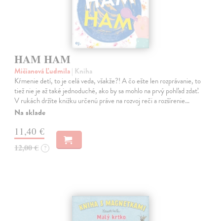
HAM HAM
Mičianová Ľudmila
| Kniha
Kŕmenie detí, to je celá veda, všakže?! A čo ešte len rozprávanie, to
tiež nie je až také jednoduché, ako by sa mohlo na prvý pohľad zdať.
V rukách držíte knižku určenú práve na rozvoj reči a rozšírenie…
Na sklade
11,40 €
12,00 €
?