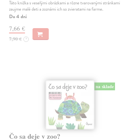
Táto knižka s veselými obrázkami a rôzne tvarovanými stránkami
zaujme malé deti a zoznámi ich so zvieratami na farme.
Do 4 dní
7,66 €
7,90 €
?
na sklade
Čo sa deje v zoo?