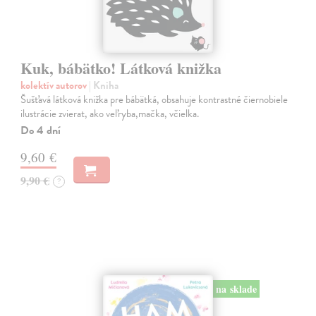
Kuk, bábätko! Látková knižka
kolektív autorov
| Kniha
Šušťavá látková knižka pre bábätká, obsahuje kontrastné čiernobiele
ilustrácie zvierat, ako veľryba,mačka, včielka.
Do 4 dní
9,60 €
9,90 €
?
na sklade