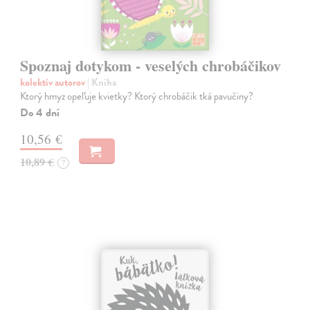
Spoznaj dotykom - veselých chrobáčikov
kolektív autorov
| Kniha
Ktorý hmyz opeľuje kvietky? Ktorý chrobáčik tká pavučiny?
Do 4 dní
10,56 €
10,89 €
?