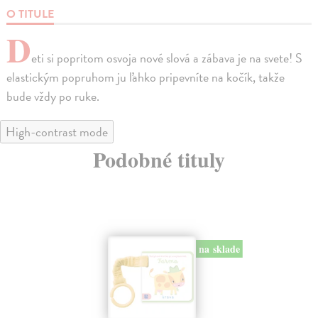
O TITULE
D
eti si popritom osvoja nové slová a zábava je na svete! S
elastickým popruhom ju ľahko pripevníte na kočík, takže
bude vždy po ruke.
High-contrast mode
Podobné tituly
na sklade