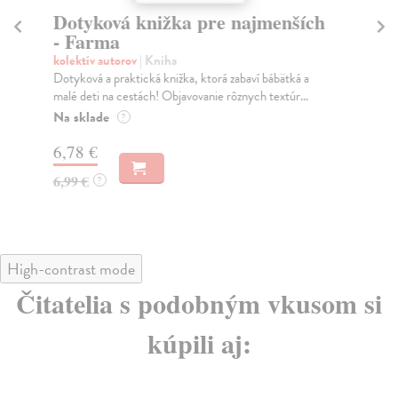
Dotyková knižka pre najmenších
B
- Farma
kol
Bez
kolektív autorov
| Kniha
30 
Dotyková a praktická knižka, ktorá zabaví bábätká a
malé deti na cestách! Objavovanie rôznych textúr...
Za
Na sklade
?
6,
6,78 €
6,
6,99 €
?
High-contrast mode
Čitatelia s podobným vkusom si
kúpili aj: