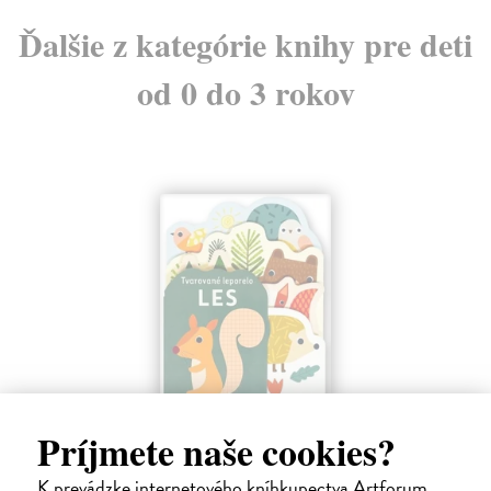
Ďalšie z kategórie knihy pre deti
od 0 do 3 rokov
Les - Tvarované leporelo
Príjmete naše cookies?
Payne Sally
| Kniha
Táto knižka s veselými obrázkami a rôzne tvarovanými stránkami
K prevádzke internetového kníhkupectva Artforum