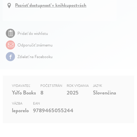
Pozrieť dostupnosť v kníhkupectvách
Pridať do wishlistu
Odporučiť známemu
Zdielať na Facebooku
VYDAVATEĽ
POČET STRÁN
ROK VYDANIA
JAZYK
YoYo Books
8
2025
Slovenčina
VÄZBA
EAN
leporelo
9789465055244