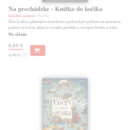
Na prechádzke - Knižka do kočíka
kolektív autorov
| Kniha
Mini knižka s plstenými okienkami a praktickým pútkom na zavesenie
priamo na kočiar zabaví a rovnako pomôže s rozvojom hmatu a zraku.
Na sklade
6,69 €
6,90 €
?