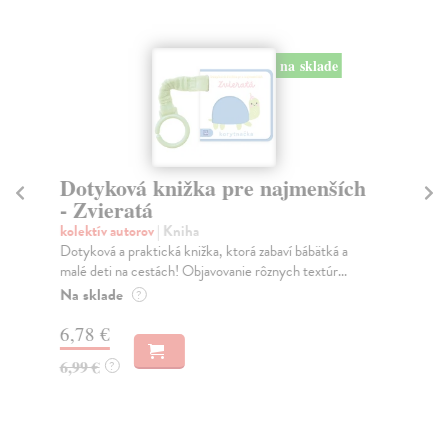
na sklade
Dotyková knižka pre najmenších
D
- Zvieratá
-
kolektív autorov
| Kniha
kol
Dotyková a praktická knižka, ktorá zabaví bábätká a
Dot
malé deti na cestách! Objavovanie rôznych textúr...
mal
Na sklade
Na
?
6,78 €
6,
6,99 €
6,
?