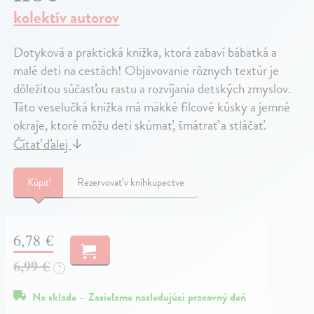
kolektív autorov
Dotyková a praktická knižka, ktorá zabaví bábätká a
malé deti na cestách! Objavovanie rôznych textúr je
dôležitou súčasťou rastu a rozvíjania detských zmyslov.
Táto veselučká knižka má mäkké filcové kúsky a jemné
okraje, ktoré môžu deti skúmať, šmátrať a stláčať.
Čítať ďalej
↓
Kúpiť
Rezervovať v kníhkupectve
6,78 €
6,99 €
?
Na sklade – Zasielame nasledujúci pracovný deň